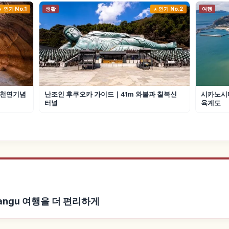
인기 No.1
생활
인기 No.2
여행
 천연기념
난조인 후쿠오카 가이드｜41m 와불과 칠복신
시카노시
터널
육계도
mangu 여행을 더 편리하게