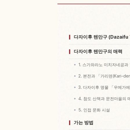
텐만구 신사 Dazaifu T
다자이후 텐만구 (Dazaifu
다자이후 텐만구의 매력
1. 스가와라노 미치자네공과
2. 본전과 「가리덴(Kari-de
3. 다자이후 명물 「우메가
4. 참도 산책과 문전마을의 
5. 인접 문화 시설
가는 방법