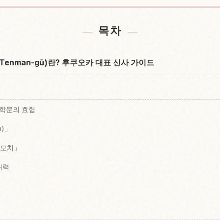
enmangu 근처 숙소 찾기
텐만구 신사 Dazaifu
↗
목차
 Tenman-gū)란? 후쿠오카 대표 신사 가이드
 학문의 효험
n)」
에모치」
매력