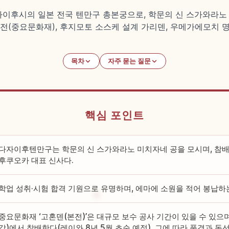
후시의 일본 전국 텐만구 총본궁으로, 학문의 신 스가와라노 미
본전(중요문화재), 후지모토 소스케 설계 가리덴, 우메가에모치 명
목차
자주 묻는 질문
핵심 포인트
다자이후텐만구는 학문의 신 스가와라노 미치자네 공을 모시며, 참배
후쿠오카 대표 신사다.
학업 성취·시험 합격 기원으로 유명하며, 에마에 소원을 적어 봉납하
중요문화재 ‘고혼덴(본전)’은 대규모 보수 공사 기간이 있을 수 있으며
각)에서 참배한다(레이와 8년 5월 초순 예정). 그에 따라 풍경과 동선