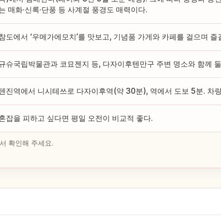
는 매화·신록·단풍 등 사계절 풍경도 매력이다.
참도에서 ‘우메가에모치’를 맛보고, 기념품 가게와 카페를 걸으며 즐길
규슈국립박물관과 코묘젠지 등, 다자이후텐만구 주변 명소와 함께 둘
텐진역에서 니시테쓰로 다자이후역(약 30분), 역에서 도보 5분. 차량은
혼잡을 피하고 싶다면 평일 오전이 비교적 좋다.
서 확인해 주세요.