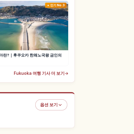
인기 No.3
마란?｜후쿠오카 한왜노국왕 금인의
Fukuoka 여행 기사 더 보기
→
옵션 보기