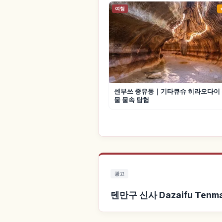
여행
센부쓰 종유동｜기타큐슈 히라오다이
물 물속 탐험
광고
텐만구 신사 Dazaifu Ten