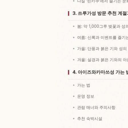
다실 '린카쿠'에서 즐기는 문
3. 쓰루가성 방문 추천 계절
봄: 약 1,000그루 벚꽃과 성
여름: 신록과 이벤트를 즐기
가을: 단풍과 붉은 기와 성의
겨울: 설경과 붉은 기와의 
4. 아이즈와카마쓰성 가는 
가는 법
운영 정보
관람 매너와 주의사항
추천 숙박시설