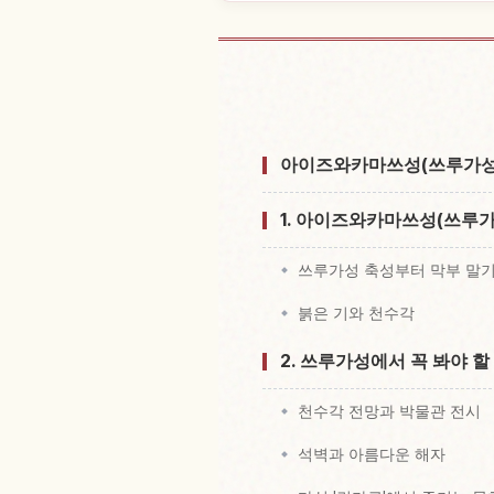
성 Aizuwakama
아이즈와카마쓰성(쓰루가성)
1. 아이즈와카마쓰성(쓰루가
쓰루가성 축성부터 막부 말
붉은 기와 천수각
2. 쓰루가성에서 꼭 봐야 할
천수각 전망과 박물관 전시
석벽과 아름다운 해자