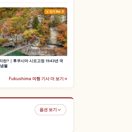
인기 No.3
란?｜후쿠시마 시모고정 1943년 국
기념물
Fukushima 여행 기사 더 보기
→
옵션 보기