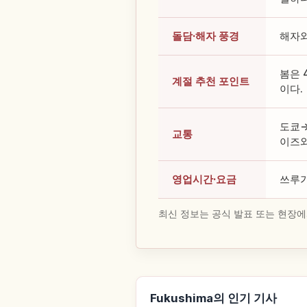
돌담·해자 풍경
해자와
봄은 
계절 추천 포인트
이다.
도쿄→
교통
이즈와
영업시간·요금
쓰루가
최신 정보는 공식 발표 또는 현장에
Fukushima의 인기 기사