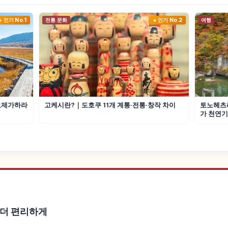
인기 No.1
전통 문화
인기 No.2
여행
오제가하라
고케시란?｜도호쿠 11개 계통·전통·창작 차이
토노헤츠리
가 천연
을 더 편리하게