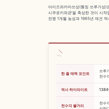
아이즈와카마쓰성(통칭 쓰루가성)은
시쿠로카와관'을 축성한 것이 시작입니
전쟁 1개월 농성과 1965년 재건 
쓰루가
한 줄 매력 포인트
천수각
역사 하이라이트
138
천수각
천수각 볼거리
실하다