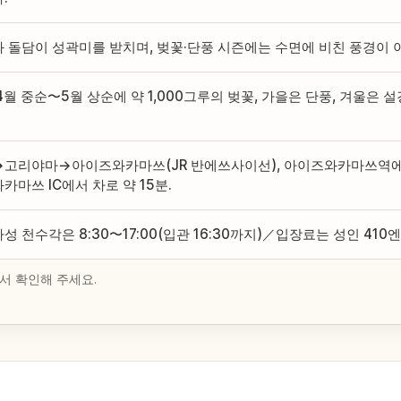
 돌담이 성곽미를 받치며, 벚꽃·단풍 시즌에는 수면에 비친 풍경이 
4월 중순〜5월 상순에 약 1,000그루의 벚꽃, 가을은 단풍, 겨울은 
고리야마→아이즈와카마쓰(JR 반에쓰사이선), 아이즈와카마쓰역에
카마쓰 IC에서 차로 약 15분.
성 천수각은 8:30〜17:00(입관 16:30까지)／입장료는 성인 410엔
서 확인해 주세요.