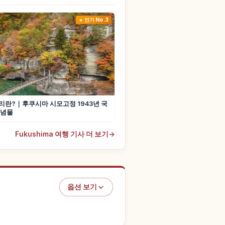
인기 No.3
란?｜후쿠시마 시모고정 1943년 국
기념물
Fukushima 여행 기사 더 보기
→
옵션 보기