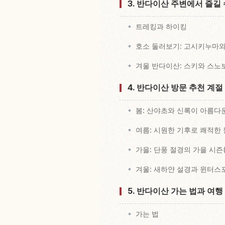
3. 반다이산 주변에서 즐길
트레킹과 하이킹
호소 둘러보기: 고시키누마
겨울 반다이산: 스키와 스노
4. 반다이산 방문 추천 계절
봄: 산야초와 신록이 아름다운
여름: 시원한 기후로 쾌적한 
가을: 단풍 절경의 가을 시즌(
겨울: 새하얀 설경과 윈터스포
5. 반다이산 가는 법과 여행
가는 법