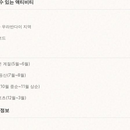
 수 있는 액티비티
와 우라반다이 지역
보드
 계절(5월~6월)
등산(7월~8월)
10월 중순~11월 상순)
츠(12월~3월)
 정보