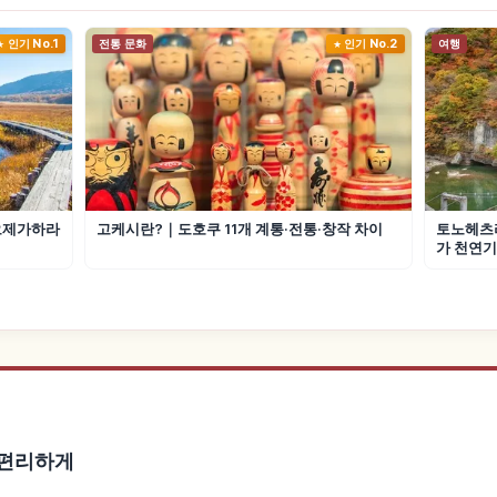
인기 No.1
전통 문화
인기 No.2
여행
오제가하라
고케시란?｜도호쿠 11개 계통·전통·창작 차이
토노헤츠리
가 천연
더 편리하게