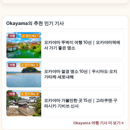
Okayama의 추천 인기 기사
여행
인기 No.1
오카야마 뚜벅이 여행 10선｜오카야마역에
서 가기 좋은 명소
여행
인기 No.2
오카야마 절경 명소 10선｜우시마도·오지
가타케·세토내해
여행
인기 No.3
오카야마 가볼만한 곳 15선｜고라쿠엔·구
라시키·기비쓰 신사
Okayama 여행 기사 더 보기
→