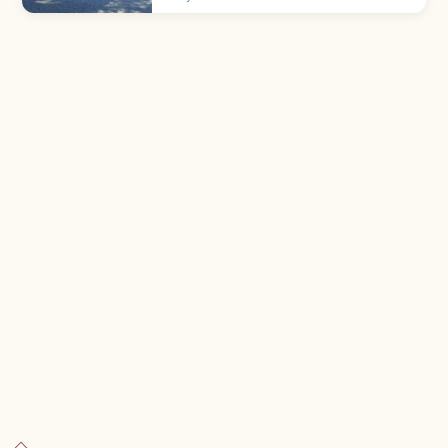
토를 모십니다. 1425년 재건된 본전·배전은 독자적
'기비쓰즈쿠리' 양식의 국보, 약 360m 회랑(현 중
요문화재), 우라 전설의 오카마덴 나루카마 신지 등
을 함께 안내합니다.