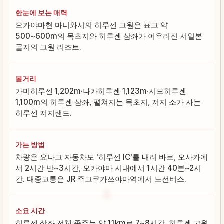
한눈에 보는 매력
오카야마현 마니와시의 히루젠 고원은 표고 약
500~600m의 목초지와 히루젠 삼좌가 어우러진 서일본
굴지의 고원 리조트.
볼거리
가미히루젠 1,202m·나카히루젠 1,123m·시모히루젠
1,100m의 히루젠 삼좌, 펼쳐지는 목초지, 저지 소가 사는
히루젠 저지랜드.
가는 방법
차량은 요나고 자동차도 '히루젠 IC'를 내려 바로, 오사카에
서 2시간 반~3시간, 오카야마 시내에서 1시간 40분~2시
간. 대중교통은 JR 주고쿠카쓰야마역에서 노선버스.
소요 시간
히루젠 삼좌 전체 종주는 약 11km로 7~8시간, 히루젠 고원