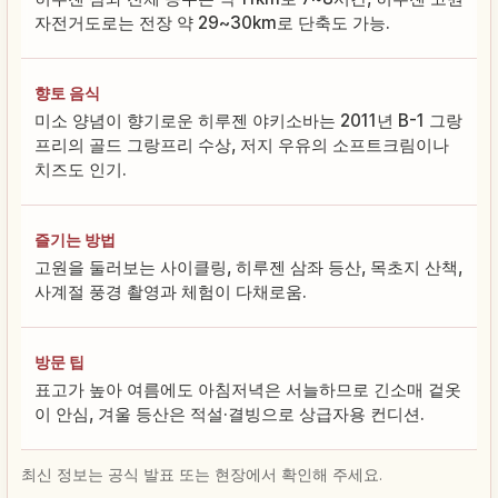
자전거도로는 전장 약 29~30km로 단축도 가능.
향토 음식
미소 양념이 향기로운 히루젠 야키소바는 2011년 B-1 그랑
프리의 골드 그랑프리 수상, 저지 우유의 소프트크림이나
치즈도 인기.
즐기는 방법
고원을 둘러보는 사이클링, 히루젠 삼좌 등산, 목초지 산책,
사계절 풍경 촬영과 체험이 다채로움.
방문 팁
표고가 높아 여름에도 아침저녁은 서늘하므로 긴소매 겉옷
이 안심, 겨울 등산은 적설·결빙으로 상급자용 컨디션.
최신 정보는 공식 발표 또는 현장에서 확인해 주세요.