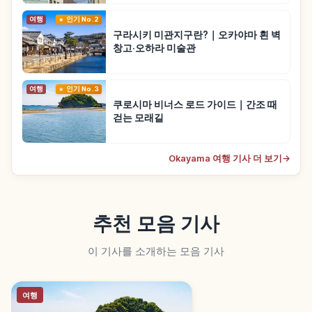
여행
인기 No.2
구라시키 미관지구란?｜오카야마 흰 벽
창고·오하라 미술관
여행
인기 No.3
쿠로시마 비너스 로드 가이드｜간조 때
걷는 모래길
Okayama 여행 기사 더 보기
→
추천 모음 기사
이 기사를 소개하는 모음 기사
여행