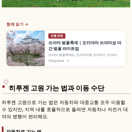
함께 읽기 →
전통 문화
쓰야마 벚꽃축제｜오카야마 쓰야마성 야
간 벚꽃 라이트업
쓰야마 벚꽃축제는 오카야마현 쓰야마시 쓰야마성
(가쿠잔공원)에서 매년 봄 열리는 벚꽃 축제입니다.
Okayama
→
일본 100명성 쓰야마성 석벽과 약 1,000그루 소메
이요시노, 18:00~22:00 야간 벚꽃 라이트업, 복원
빗추야구라, 호르몬 우동 노점, JR 쓰야마역 도보
10분 등을 함께 안내합니다.
히루젠 고원 가는 법과 이동 수단
히루젠 고원으로 가는 법은 자동차와 대중교통 모두 이용할
수 있지만, 지역 내를 효율적으로 돌려면 자동차나 자전거 대
여의 병행이 편리해요.
자동차로 가는 법