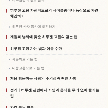
히루젠만의 향토 음식
히루젠 고원 자전거도로의 사이클링이나 등산으로 자연
체감하기
히루젠 산자 등산에 도전하기
계절과 날씨에 맞춘 히루젠 고원의 걷는 법
히루젠 고원 가는 법과 이동 수단
자동차로 가는 법
대중교통으로 가는 법
처음 방문하는 사람의 주의점과 확인 사항
정리｜히루젠 관광에서 자연과 음식을 무리 없이 즐기는
팁
자주 묻는 질문