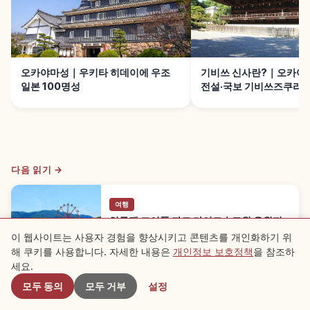
오카야마성｜우키타 히데이에 우조
기비쓰 신사란?｜오카야
일본 100명성
전설·국보 기비쓰즈쿠리
다음 읽기 →
여행
히루젠 조이풀 파크 가이드｜고원 유원지
히루젠 조이풀 파크는 관람차와 코스터, 식사·쇼핑·꽃
이 웹사이트는 사용자 경험을 향상시키고 콘텐츠를 개인화하기 위
산책을 함께 즐기기 좋은 고원 유원지입니다. 가족 여
Okayama
→
해 쿠키를 사용합니다. 자세한 내용은
개인정보 보호정책
을 참조하
근처 스팟
행 코스와 방문 전 포인트를 소개합니다.
세요.
모두 동의
모두 거부
설정
※ 기사 내용은 작성 시점의 정보를 기반으로 하며, 현재 상황과 다를 수 있습니다.