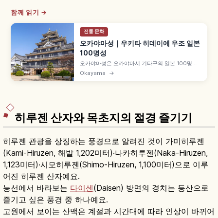
함께 읽기 →
전통 문화
오카야마성｜우키타 히데이에 우조 일본
100명성
오카야마성은 오카야마시 기타구의 일본 100명성
으로, 도요토미 오대로 우키타 히데이에가 1597년
Okayama
→
(게이초 2년) 천수 완성, 검은 옻칠 시타미이타 칠흑
외관 「우조」, 금박 기와 「긴우조」, 1945년 공습
소실, 1966년 재건, 2022년 11월 리뉴얼 등을 함께
안내합니다.
히루젠 산자와 목초지의 절경 즐기기
히루젠 관광을 상징하는 풍경으로 알려진 것이 가미히루젠
(Kami-Hiruzen, 해발 1,202미터)·나카히루젠(Naka-Hiruzen,
1,123미터)·시모히루젠(Shimo-Hiruzen, 1,100미터)으로 이루
어진 히루젠 산자예요.
능선에서 바라보는
다이센
(Daisen) 방면의 경치는 등산으로
즐기고 싶은 풍경 중 하나예요.
고원에서 보이는 산맥은 계절과 시간대에 따라 인상이 바뀌어