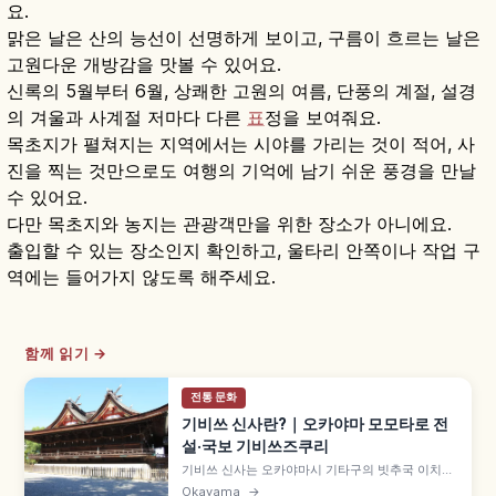
요.
맑은 날은 산의 능선이 선명하게 보이고, 구름이 흐르는 날은
고원다운 개방감을 맛볼 수 있어요.
신록의 5월부터 6월, 상쾌한 고원의 여름, 단풍의 계절, 설경
의 겨울과 사계절 저마다 다른
표
정을 보여줘요.
목초지가 펼쳐지는 지역에서는 시야를 가리는 것이 적어, 사
진을 찍는 것만으로도 여행의 기억에 남기 쉬운 풍경을 만날
수 있어요.
다만 목초지와 농지는 관광객만을 위한 장소가 아니에요.
출입할 수 있는 장소인지 확인하고, 울타리 안쪽이나 작업 구
역에는 들어가지 않도록 해주세요.
함께 읽기 →
전통 문화
기비쓰 신사란?｜오카야마 모모타로 전
설·국보 기비쓰즈쿠리
기비쓰 신사는 오카야마시 기타구의 빗추국 이치노
미야로, '모모타로 전설'의 모델 기비쓰히코노미코
Okayama
→