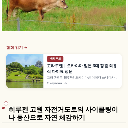
함께 읽기 →
전통 문화
고라쿠엔｜오카야마 일본 3대 정원 회유
식 다이묘 정원
고라쿠엔은 1687년 오카야마번 이케다 쓰나마사가
착공해 1700년 완성된 약 14.4헥타르 회유식 다이
Okayama
→
묘 정원으로, 가나자와 겐로쿠엔·미토 가이라쿠엔과
함께 일본 3대 정원입니다. 유이신잔 차경 오카야마
성, 류텐, 차밭, 입장 500엔 등을 함께 안내합니다.
히루젠 고원 자전거도로의 사이클링이
나 등산으로 자연 체감하기