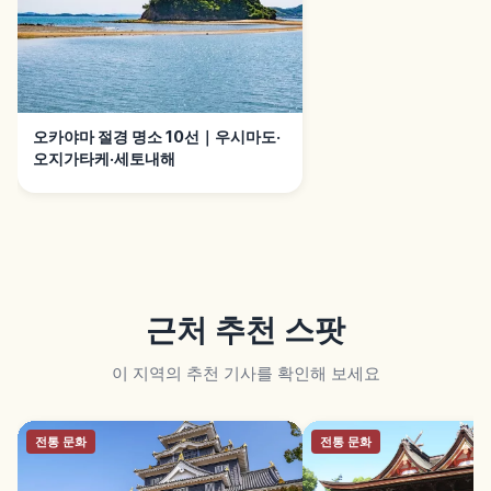
오카야마 절경 명소 10선｜우시마도·
오지가타케·세토내해
근처 추천 스팟
이 지역의 추천 기사를 확인해 보세요
전통 문화
전통 문화