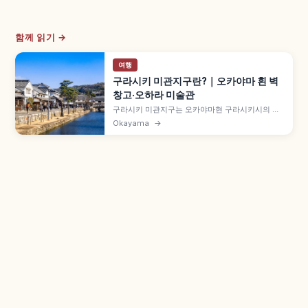
함께 읽기 →
여행
구라시키 미관지구란?｜오카야마 흰 벽
창고·오하라 미술관
구라시키 미관지구는 오카야마현 구라시키시의 에
도시대부터 이어진 흰 벽 창고와 마치야가 보존된
Okayama
→
거리로, 중요전통적건조물군 보존지구입니다.
1930년 실업가 오하라 마고사부로 설립 오하라 미
술관, 구라시키 가와후네 약 20분 뱃놀이, 메이지
시대 아이비 스퀘어 등을 함께 안내합니다.