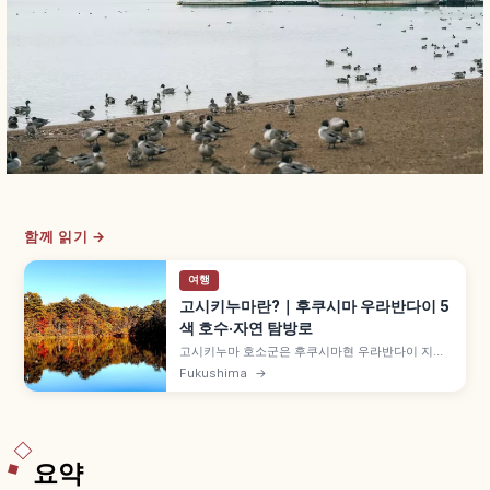
함께 읽기 →
여행
고시키누마란?｜후쿠시마 우라반다이 5
색 호수·자연 탐방로
고시키누마 호소군은 후쿠시마현 우라반다이 지역
의 호소군으로, 1888년 반다이산 대분화 산체 붕괴
Fukushima
→
로 형성되었습니다. 30여 개 호수가 푸른·초록·붉은
등 다채로운 색감을 띱니다. 고시키누마 자연 탐방
로 약 3.6km(1시간 30분~2시간), 비샤몬누마·아오
누마를 살펴봅니다.
요약