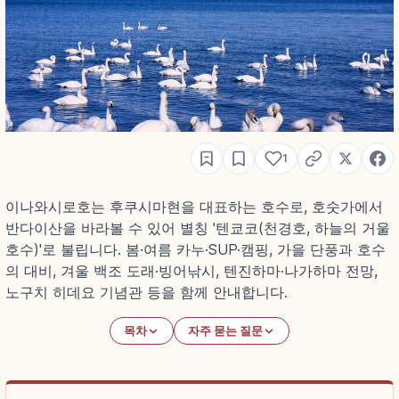
1
이나와시로호는 후쿠시마현을 대표하는 호수로, 호숫가에서
반다이산을 바라볼 수 있어 별칭 '텐쿄코(천경호, 하늘의 거울
호수)'로 불립니다. 봄·여름 카누·SUP·캠핑, 가을 단풍과 호수
의 대비, 겨울 백조 도래·빙어낚시, 텐진하마·나가하마 전망,
노구치 히데요 기념관 등을 함께 안내합니다.
목차
자주 묻는 질문