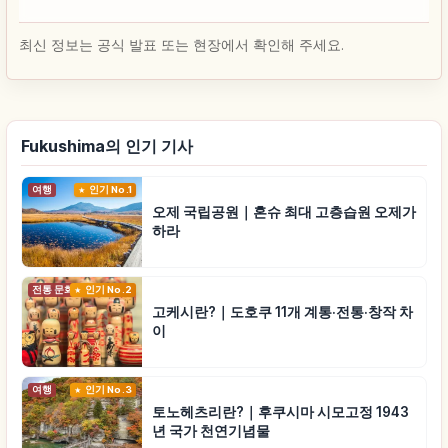
최신 정보는 공식 발표 또는 현장에서 확인해 주세요.
Fukushima의 인기 기사
여행
인기 No.1
오제 국립공원｜혼슈 최대 고층습원 오제가
하라
전통 문화
인기 No.2
고케시란?｜도호쿠 11개 계통·전통·창작 차
이
여행
인기 No.3
토노헤츠리란?｜후쿠시마 시모고정 1943
년 국가 천연기념물