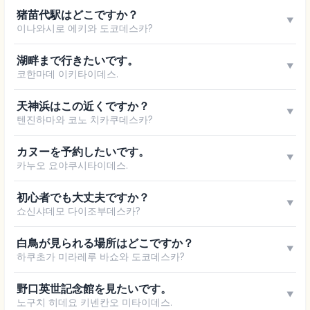
猪苗代駅はどこですか？
▼
이나와시로 에키와 도코데스카?
湖畔まで行きたいです。
▼
코한마데 이키타이데스.
天神浜はこの近くですか？
▼
텐진하마와 코노 치카쿠데스카?
カヌーを予約したいです。
▼
카누오 요야쿠시타이데스.
初心者でも大丈夫ですか？
▼
쇼신샤데모 다이조부데스카?
白鳥が見られる場所はどこですか？
▼
하쿠초가 미라레루 바쇼와 도코데스카?
野口英世記念館を見たいです。
▼
노구치 히데요 키넨칸오 미타이데스.