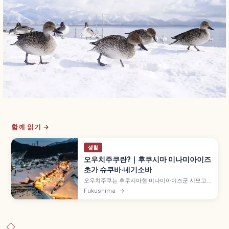
함께 읽기 →
생활
오우치주쿠란?｜후쿠시마 미나미아이즈
초가 슈쿠바·네기소바
오우치주쿠는 후쿠시마현 미나미아이즈군 시모고
마치의 초가지붕 가옥이 늘어선 옛 슈쿠바마치(역참
Fukushima
→
마을)로, 아이즈와 닛코를 잇는 가도의 요충지였습
니다. 1981년(쇼와 56년) 국가 선정 중요 전통적 건
조물군 보존지구, 명물 네기소바 약 1,000~1,300
엔 등을 함께 안내합니다.