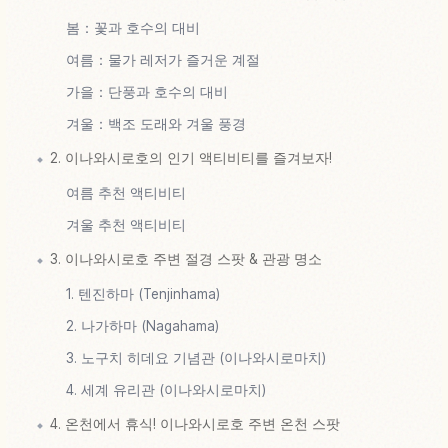
봄：꽃과 호수의 대비
여름：물가 레저가 즐거운 계절
가을：단풍과 호수의 대비
겨울：백조 도래와 겨울 풍경
2. 이나와시로호의 인기 액티비티를 즐겨보자!
여름 추천 액티비티
겨울 추천 액티비티
3. 이나와시로호 주변 절경 스팟 & 관광 명소
1. 텐진하마 (Tenjinhama)
2. 나가하마 (Nagahama)
3. 노구치 히데요 기념관 (이나와시로마치)
4. 세계 유리관 (이나와시로마치)
4. 온천에서 휴식! 이나와시로호 주변 온천 스팟