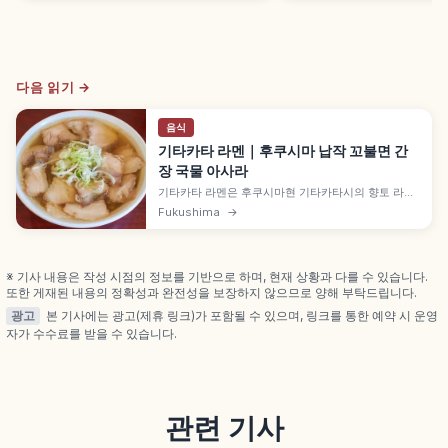
다음 읽기 →
음식
기타카타 라멘｜후쿠시마 납작 꼬불면 간
장 국물 아사라
기타카타 라멘은 후쿠시마현 기타카타시의 향토 라멘
으로, 삿포로·하카타와 함께 일본 3대 라멘으로 꼽힙니
Fukushima
→
다. 중간 굵기 납작 꼬불면과 담백 간장 베이스 국물이
특징이며, 아침에 먹는 '아사라' 문화, 반나이 식당·겐
라이켄 노포, 도쿄에서 신칸센·재래선 환승 정보도 함
께 안내합니다.
※ 기사 내용은 작성 시점의 정보를 기반으로 하며, 현재 상황과 다를 수 있습니다.
또한 게재된 내용의 정확성과 완전성을 보장하지 않으므로 양해 부탁드립니다.
광고
본 기사에는 광고(제휴 링크)가 포함될 수 있으며, 링크를 통한 예약 시 운영
자가 수수료를 받을 수 있습니다.
관련 기사