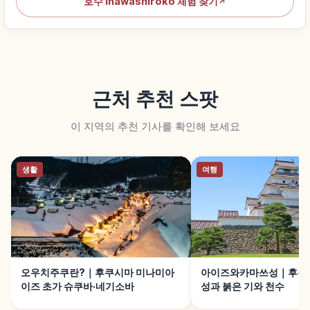
호수 Inawashiroko 체험 찾기
↗
근처 추천 스팟
이 지역의 추천 기사를 확인해 보세요
생활
여행
오우치주쿠란?｜후쿠시마 미나미아
아이즈와카마쓰성｜후쿠
이즈 초가 슈쿠바·네기소바
성과 붉은 기와 천수