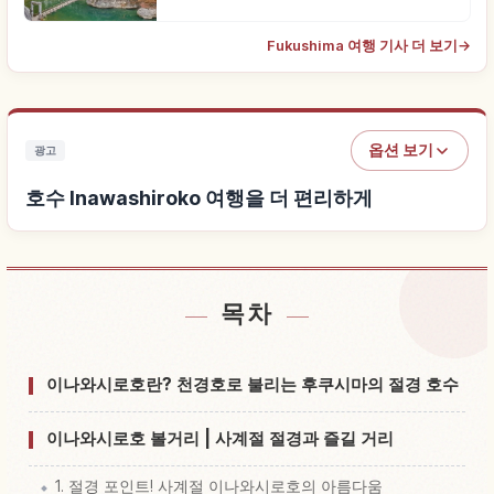
Fukushima 여행 기사 더 보기
→
옵션 보기
광고
호수 Inawashiroko 여행을 더 편리하게
목차
호수 Inawashiroko 근처 숙소 찾기
↗
호수 Inawashiroko 체험 찾기
↗
이나와시로호란? 천경호로 불리는 후쿠시마의 절경 호수
이나와시로호 볼거리 | 사계절 절경과 즐길 거리
1. 절경 포인트! 사계절 이나와시로호의 아름다움