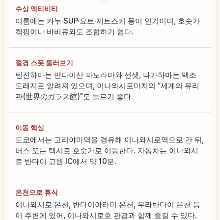
수상 액티비티
여름에는 카누·SUP·요트·제트스키 등이 인기이며, 호숫가
캠핑이나 바비큐와도 조합하기 쉽다.
절경 스폿 둘러보기
텐진하마는 반다이산 파노라마와 선셋, 나가하마는 백조
도래지로 알려져 있으며, 이나와시로마치의 “세계의 유리
관(世界のガラス館)”도 들르기 좋다.
이동 핵심
도쿄에서는 고리야마역을 경유해 이나와시로역으로 간 뒤,
버스 또는 택시로 호숫가로 이동한다. 자동차는 이나와시
로 반다이 고원 IC에서 약 10분.
온천으로 휴식
이나와시로 온천, 반다이아타미 온천, 우라반다이 온천 등
이 주변에 있어, 이나와시로호 관광과 함께 즐길 수 있다.