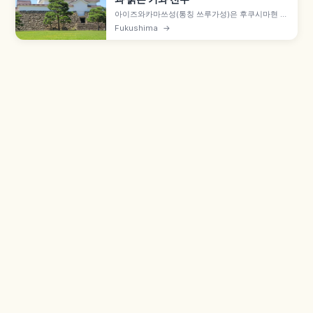
아이즈와카마쓰성(통칭 쓰루가성)은 후쿠시마현 아
이즈와카마쓰시의 일본 명성으로, 1384년(시토쿠
Fukushima
→
원년) 아시나 나오모리가 '히가시쿠로카와관'을 축
성한 것이 시작입니다. 1593년(분로쿠 2년) 가모 우
지사토가 7층 천수를 완성해 '쓰루가성'이라 명명했
으며, 보신전쟁 1개월 농성과 1965년 재건 역사도
함께 안내합니다.