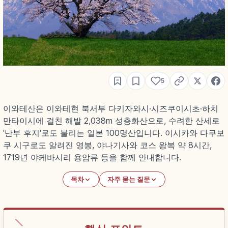
5
이와테산은 이와테현 북서부 다키자와시·시즈쿠이시초·하치
만타이시에 걸친 해발 2,038m 성층화산으로, 수려한 산세로
'난부 후지'로도 불리는 일본 100명산입니다. 이시카와 다쿠보
쿠 시구로도 알려진 영봉, 야나기사와 코스 왕복 약 8시간,
1719년 야케바시리 용암류 등을 함께 안내합니다.
목차
자주 묻는 질문