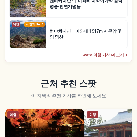
겐비케이란?｜이와테 이와이가와 침식
명승·천연기념물
여행
인기 No.3
하야치네산｜이와테 1,917m 사문암 꽃
의 명산
Iwate 여행 기사 더 보기
→
근처 추천 스팟
이 지역의 추천 기사를 확인해 보세요
여행
여행