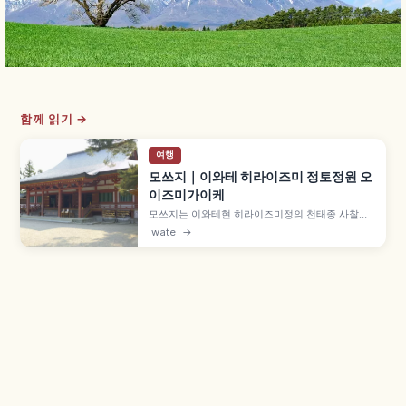
함께 읽기 →
여행
모쓰지｜이와테 히라이즈미 정토정원 오
이즈미가이케
모쓰지는 이와테현 히라이즈미정의 천태종 사찰로,
가쇼 3년(850년) 엔닌이 가쇼지로 개산, 3대 히데
Iwate
→
히라가 발전시켜 전성기 당탑 40여·승방 500여,
1226년(가로쿠 2년) 화재 소실, 동서 약 180m 오
이즈미가이케 정토정원, 국가 특별사적·특별명승 등
을 함께 안내합니다.