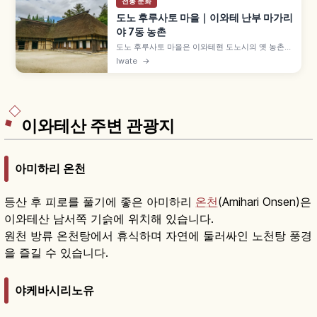
전통 문화
도노 후루사토 마을｜이와테 난부 마가리
야 7동 농촌
도노 후루사토 마을은 이와테현 도노시의 옛 농촌
마을 재현 시설로, 안채와 마구간이 L자형으로 결합
Iwate
→
된 이와테 특유 「난부 마가리야」 7동이 있습니다.
야나기타 구니오 「도노 이야기」 민담, 모리오카역
JR 가마이시선 약 2시간, 입장 일반 550엔(초중고
330엔) 등을 함께 안내합니다.
이와테산 주변 관광지
아미하리 온천
등산 후 피로를 풀기에 좋은 아미하리
온천
(Amihari Onsen)은
이와테산 남서쪽 기슭에 위치해 있습니다.
원천 방류 온천탕에서 휴식하며 자연에 둘러싸인 노천탕 풍경
을 즐길 수 있습니다.
야케바시리노유