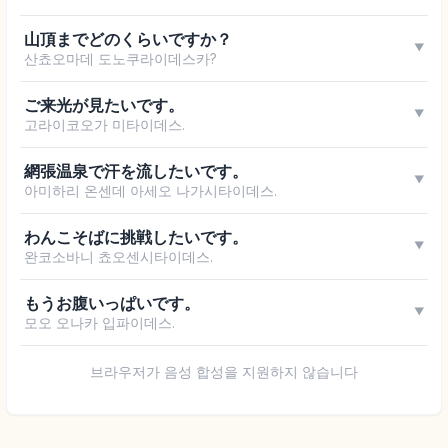
山頂までどのくらいですか？
▼
산쵸오마데 도노쿠라이데스카?
ご来光が見たいです。
▼
고라이코오가 미타이데스.
網張温泉で汗を流したいです。
▼
아미하리 온센데 아세오 나가시타이데스.
わんこそばに挑戦したいです。
▼
완코소바니 쵸오센시타이데스.
もうお腹いっぱいです。
▼
모오 오나카 입파이데스.
브라우저가 음성 합성을 지원하지 않습니다