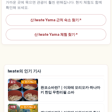
가까운 곳에 묵으면 관광이 훨씬 편해집니다. 현지 체험도 함께
확인해 보세요.
산 Iwate Yama 근처 숙소 찾기
↗
산 Iwate Yama 체험 찾기
↗
Iwate의 인기 기사
음식
인기 No.1
완코소바란?｜이와테 모리오카·하나마
키 한입 무한리필 소바
여행
인기 No.2