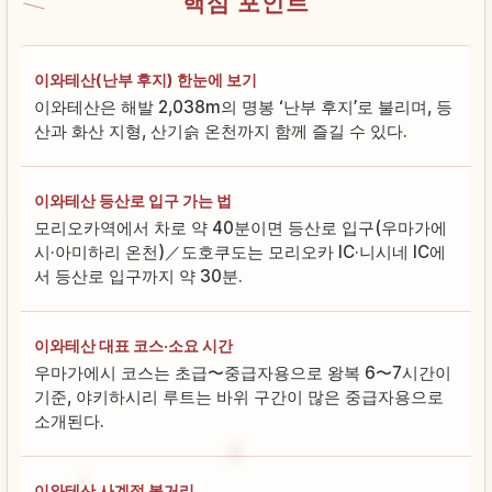
핵심 포인트
이와테산(난부 후지) 한눈에 보기
이와테산은 해발 2,038m의 명봉 ‘난부 후지’로 불리며, 등
산과 화산 지형, 산기슭 온천까지 함께 즐길 수 있다.
이와테산 등산로 입구 가는 법
모리오카역에서 차로 약 40분이면 등산로 입구(우마가에
시·아미하리 온천)／도호쿠도는 모리오카 IC·니시네 IC에
서 등산로 입구까지 약 30분.
이와테산 대표 코스·소요 시간
우마가에시 코스는 초급〜중급자용으로 왕복 6〜7시간이
기준, 야키하시리 루트는 바위 구간이 많은 중급자용으로
소개된다.
이와테산 사계절 볼거리