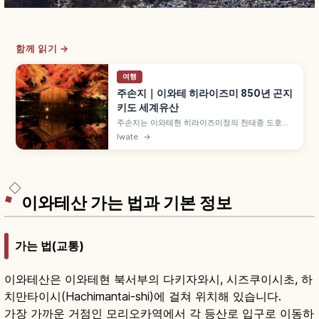
함께 읽기 →
여행
주손지｜이와테 히라이즈미 850년 곤지
키도 세계유산
주손지는 이와테현 히라이즈미정의 천태종 도호쿠
대본산으로, 가쇼 3년(850년) 지카쿠 대사 엔닌 개
Iwate
→
산, 12세기 초 오슈 후지와라 기요히라가 대규모 가
람 조영, 1124년(덴지 1년) 국보 곤지키도 건립,
2011년 「히라이즈미」 유네스코 세계문화유산 등
을 함께 안내합니다.
이와테산 가는 법과 기본 정보
가는 법(교통)
이와테산은 이와테현 북서부의 다키자와시, 시즈쿠이시초, 하
치만타이시(Hachimantai-shi)에 걸쳐 위치해 있습니다.
가장 가까운 거점인 모리오카역에서 각 등산로 입구로 이동하