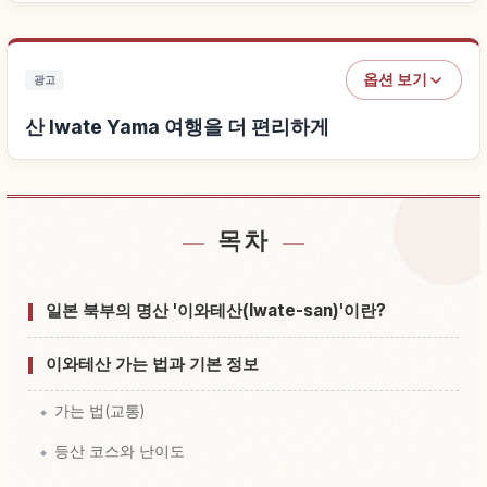
옵션 보기
광고
산 Iwate Yama 여행을 더 편리하게
목차
산 Iwate Yama 근처 숙소 찾기
↗
산 Iwate Yama 체험 찾기
↗
일본 북부의 명산 '이와테산(Iwate-san)'이란?
이와테산 가는 법과 기본 정보
가는 법(교통)
등산 코스와 난이도