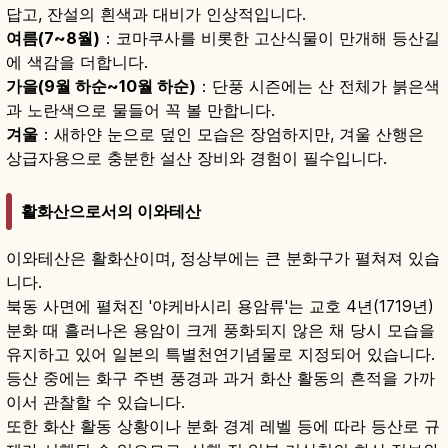
답고, 잔설의 흰색과 대비가 인상적입니다.
여름(7~8월)
：코마쿠사를 비롯한 고산식물이 만개해 등산길
에 색감을 더합니다.
가을(9월 하순~10월 하순)
：단풍 시즌에는 산 전체가 붉은색
과 노란색으로 물들어 꼭 볼 만합니다.
겨울
：새하얀 눈으로 덮인 모습은 장엄하지만, 겨울 산행은
상급자용으로 충분한 설산 장비와 경험이 필수입니다.
활화산으로서의 이와테산
이와테산은 활화산이며, 정상부에는 큰 분화구가 펼쳐져 있습
니다.
북동 사면에 펼쳐진 '야케바시리 용암류'는 교호 4년(1719년)
분화 때 흘러나온 용암이 크게 풍화되지 않은 채 당시 모습을
유지하고 있어 일본의 특별천연기념물로 지정되어 있습니다.
등산 중에는 화구 주변 풍경과 과거 화산 활동의 흔적을 가까
이서 관찰할 수 있습니다.
또한 화산 활동 상황이나 분화 경계 레벨 등에 따라 등산로 규