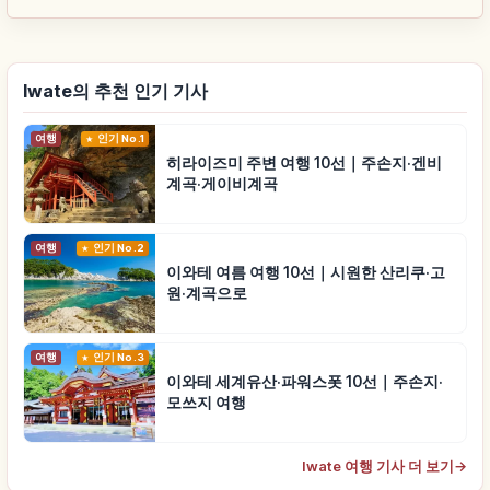
Iwate의 추천 인기 기사
여행
인기 No.1
히라이즈미 주변 여행 10선｜주손지·겐비
계곡·게이비계곡
여행
인기 No.2
이와테 여름 여행 10선｜시원한 산리쿠·고
원·계곡으로
여행
인기 No.3
이와테 세계유산·파워스폿 10선｜주손지·
모쓰지 여행
Iwate 여행 기사 더 보기
→