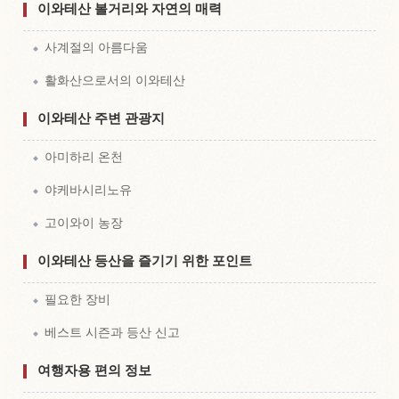
이와테산 볼거리와 자연의 매력
사계절의 아름다움
활화산으로서의 이와테산
이와테산 주변 관광지
아미하리 온천
야케바시리노유
고이와이 농장
이와테산 등산을 즐기기 위한 포인트
필요한 장비
베스트 시즌과 등산 신고
여행자용 편의 정보