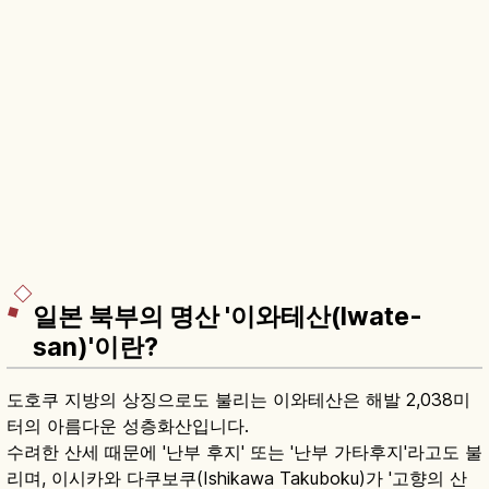
일본 북부의 명산 '이와테산(Iwate-
san)'이란?
도호쿠 지방의 상징으로도 불리는 이와테산은 해발 2,038미
터의 아름다운 성층화산입니다.
수려한 산세 때문에 '난부 후지' 또는 '난부 가타후지'라고도 불
리며, 이시카와 다쿠보쿠(Ishikawa Takuboku)가 '고향의 산