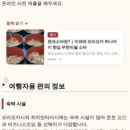
온라인 사전 제출을 해두세요.
함께 읽기 →
음식
완코소바란?｜이와테 모리오카·하나마
키 한입 무한리필 소바
완코소바는 이와테 향토 음식으로, 한입 크기 소바
를 작은 그릇에 담아주는 무한리필 스타일입니다.
Iwate
→
15그릇이 일반 소바 1그릇 분량, 여성 30~50·남성
50~70그릇이 기준, 모리오카 아즈마야·하쓰코마,
하나마키 야부야 3,500~4,500엔, 도쿄 신칸센 2
시간 등을 함께 안내합니다.
여행자용 편의 정보
숙박 시설
모리오카시와 하치만타이시에는 숙박 시설이 많아 온천
료칸
과 비즈니스
호텔
등 선택지가 다양합니다.