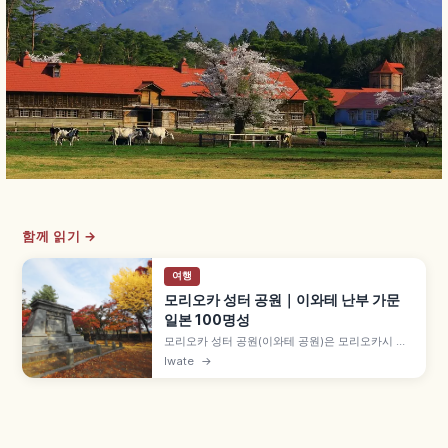
함께 읽기 →
여행
모리오카 성터 공원｜이와테 난부 가문
일본 100명성
모리오카 성터 공원(이와테 공원)은 모리오카시 중
심부의 사적 공원으로, 난부 가문이 1597년(게이초
Iwate
→
2년) 축성을 시작해 1633년(간에이 10년) 완성한
모리오카성 터입니다. 일본 100명성, 도호쿠 드문
총석축 구조, 모리오카역 도보 약 15분, 입장 무료입
니다.