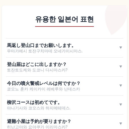
유용한 일본어 표현
馬返し登山口までお願いします。
▼
우마가에시 토잔구치마데 오네가이시마스.
登山届はどこに出しますか？
▼
토잔토도케와 도코니 다시마스카?
今日の噴火警戒レベルは何ですか？
▼
쿄오노 훈카 케이카이 레베루와 난데스카
柳沢コースは初めてです。
▼
야나기사와 코오스와 하지메테데스.
避難小屋は予約が要りますか？
▼
히난고야와 요야쿠가 이리마스카?