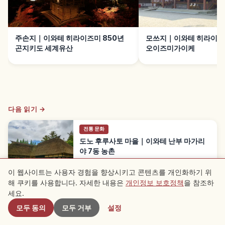
주손지｜이와테 히라이즈미 850년
모쓰지｜이와테 히라이즈
곤지키도 세계유산
오이즈미가이케
다음 읽기 →
전통 문화
도노 후루사토 마을｜이와테 난부 마가리
야 7동 농촌
도노 후루사토 마을은 이와테현 도노시의 옛 농촌 마
을 재현 시설로, 안채와 마구간이 L자형으로 결합된 이
이 웹사이트는 사용자 경험을 향상시키고 콘텐츠를 개인화하기 위
Iwate
→
와테 특유 「난부 마가리야」 7동이 있습니다. 야나기
해 쿠키를 사용합니다. 자세한 내용은
개인정보 보호정책
을 참조하
근처 스팟
타 구니오 「도노 이야기」 민담, 모리오카역 JR 가마
이시선 약 2시간, 입장 일반 550엔(초중고 330엔) 등
세요.
을 함께 안내합니다.
※ 기사 내용은 작성 시점의 정보를 기반으로 하며, 현재 상황과 다를 수 있습니다.
모두 동의
모두 거부
설정
또한 게재된 내용의 정확성과 완전성을 보장하지 않으므로 양해 부탁드립니다.
광고
본 기사에는 광고(제휴 링크)가 포함될 수 있으며, 링크를 통한 예약 시 운영