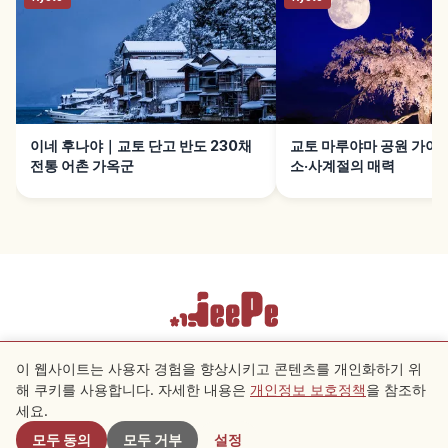
이네 후나야｜교토 단고 반도 230채
교토 마루야마 공원 가이
전통 어촌 가옥군
소·사계절의 매력
이용약관
개인정보 보호정책
쿠키 설정
이 웹사이트는 사용자 경험을 향상시키고 콘텐츠를 개인화하기 위
해 쿠키를 사용합니다. 자세한 내용은
개인정보 보호정책
을 참조하
근처 스팟
Copyright © 2026 JeePe Inc. All rights reserved.
세요.
모두 동의
모두 거부
설정