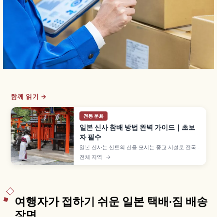
함께 읽기 →
전통 문화
일본 신사 참배 방법 완벽 가이드｜초보
자 필수
일본 신사는 신토의 신을 모시는 종교 시설로 전국
에 약 8만 곳이 있으며, 입구의 도리이가 절과 구분
전체 지역
→
되는 가장 알기 쉬운 특징입니다. 데미즈야 손 씻는
다섯 단계, 배전의 니레이 니하쿠슈 이치레이 참배,
새전·방울 등 기본 매너를 이해하는 데 도움이 됩니
다.
여행자가 접하기 쉬운 일본 택배·짐 배송
장면