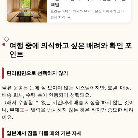
택법
료칸은 다다미 와시쓰·유카타·온천·가이세키 요리로
일본다운 숙박 체험을 중시하는 숙소이고, 호텔은
전체 지역
→
위치와 객실 선택지가 폭넓고 자유도가 높은 형태입
니다. 도착·식사·입욕·체크아웃 흐름 차이와 1박 2식
vs 스도마리 비교해 고르는 데 도움이 됩니다.
여행 중에 의식하고 싶은 배려와 확인 포
인트
편리함만으로 선택하지 않기
물류 운송은 눈에 잘 보이지 않는 시스템이지만, 호텔, 매장,
배송 회사, 수령 측이 연동되어 성립돼요.
그래서 수령할 수 없는 시간대에 배송 지정을 하지 않는 것이
나, 부재
표
나 알림을 방치하지 않는 것은 작지만 중요한 배려
예요.
일본에서 짐을 다룰 때의 기본 자세