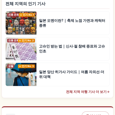
전체 지역의 인기 기사
전통 문화
인기 No.1
일본 오멘이란?｜축제 노점 가면과 캐릭터
종류
전통 문화
인기 No.2
고슈인 받는 법｜신사·절 참배 증표와 고슈
인초
생활
인기 No.3
일본 양산 히가사 가이드｜여름 자외선·더
위 대책
전체 지역 여행 기사 더 보기
→