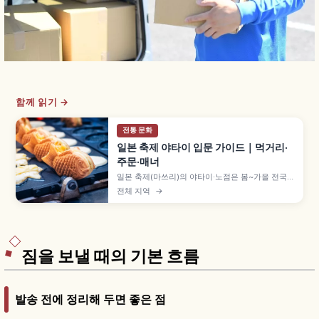
함께 읽기 →
전통 문화
일본 축제 야타이 입문 가이드｜먹거리·
주문·매너
일본 축제(마쓰리)의 야타이·노점은 봄~가을 전국에
서 열리며, 사과 사탕 300~500엔·야키소바
전체 지역
→
400~600엔·베이비 카스테라 300~500엔 등 길
거리 음식을 부담 없이 즐길 수 있습니다. 줄 서는
법, 결제 방법, 받은 뒤 비키는 매너를 이해하는 데
도움이 됩니다.
짐을 보낼 때의 기본 흐름
발송 전에 정리해 두면 좋은 점