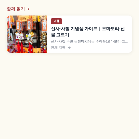
함께 읽기 →
여행
신사·사찰 기념품 가이드｜오마모리·선
물 고르기
신사·사찰 주변 몬젠마치에는 수여품(오마모리·고슈
인·오후다)과 일반 잡화·공예품이 함께 진열됩니다.
전체 지역
→
수여품은 구입이 아닌 하쓰호료로 500~1,000엔
정도이며, 다루마 등 엔기모노, 일본 전통 잡화와 해
외 반입 규제 확인 포인트도 짚어 봅니다.