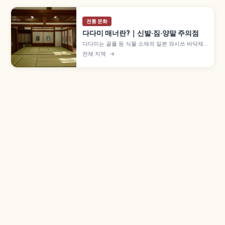
전통 문화
다다미 매너란?｜신발·짐·양말 주의점
다다미는 골풀 등 식물 소재의 일본 와시쓰 바닥재
로, 헤이안 귀족의 깔개에서 무로마치 시대 이후 방
전체 지역
→
전체로 확산되었습니다. 신발을 가지런히 두는 매
너, 다다미베리와 캐리어 바퀴, 음료 엎질러짐 주의
점을 함께 살펴봅니다.