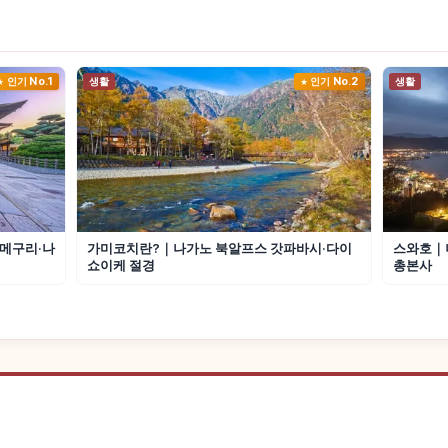
인기 No.1
생활
인기 No.2
생활
메구리·나
가미코치란?｜나가노 북알프스 갓파바시·다이
스와호｜나
쇼이케 절경
총본사