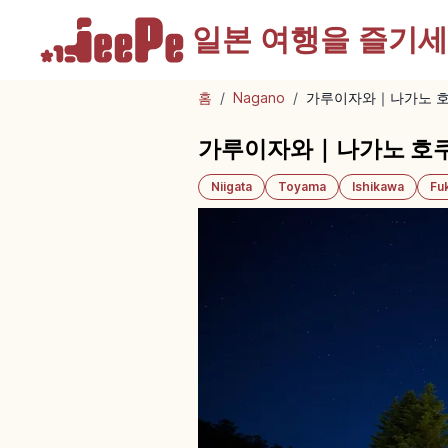
일본 여행을
즐기세
홈
/
Nagano
/
가루이자와｜나가노 호
가루이자와｜나가노 호쿠
Niigata
Toyama
Ishikawa
Fu