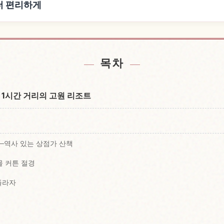
을 더 편리하게
hi 근처 숙소 찾기
Karuizawa 
↗
목차
 1시간 거리의 고원 리조트
──역사 있는 상점가 산책
물 커튼 절경
플라자