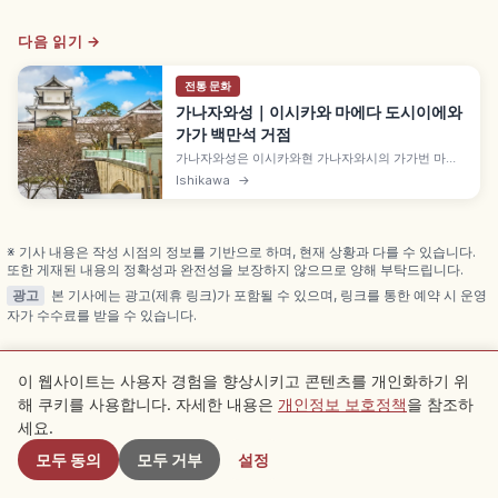
다음 읽기 →
전통 문화
가나자와성｜이시카와 마에다 도시이에와
가가 백만석 거점
가나자와성은 이시카와현 가나자와시의 가가번 마에
다 가문 14대 거성으로, 마에다 도시이에가 1583년 시
Ishikawa
→
즈가타케 전투 공으로 가가국을 가증받아 입성했습니
다. 가가 백만석 상징, 약 24.3ha 공원, 중요문화재 이
시카와몬, 2001년 히시야구라·고주켄 나가야 복원 등
을 함께 안내합니다.
※ 기사 내용은 작성 시점의 정보를 기반으로 하며, 현재 상황과 다를 수 있습니다.
또한 게재된 내용의 정확성과 완전성을 보장하지 않으므로 양해 부탁드립니다.
광고
본 기사에는 광고(제휴 링크)가 포함될 수 있으며, 링크를 통한 예약 시 운영
자가 수수료를 받을 수 있습니다.
이 웹사이트는 사용자 경험을 향상시키고 콘텐츠를 개인화하기 위
해 쿠키를 사용합니다. 자세한 내용은
개인정보 보호정책
을 참조하
근처 스팟
관련 기사
세요.
모두 동의
모두 거부
설정
같은 카테고리의 추천 기사를 확인해 보세요