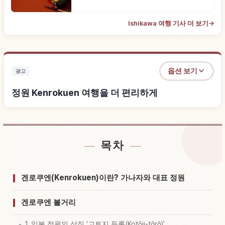
Ishikawa 여행 기사 더 보기
→
옵션 보기
광고
정원 Kenrokuen 여행을 더 편리하게
목차
정원 Kenrokuen 근처 숙소 찾기
↗
정원 Kenrokuen 체험 찾기
↗
겐로쿠엔(Kenrokuen)이란? 가나자와 대표 정원
겐로쿠엔 볼거리
1. 일본 정원의 상징 ‘고토지 등롱(Kotōji-tōrō)’