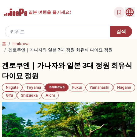
일본 여행을
즐기세요!
홈
/
Ishikawa
/
겐로쿠엔｜가나자와 일본 3대 정원 회유식 다이묘 정원
겐로쿠엔｜가나자와 일본 3대 정원 회유식
다이묘 정원
Ishikawa
Niigata
Toyama
Fukui
Yamanashi
Nagano
Gifu
Shizuoka
Aichi