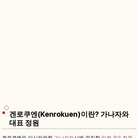
겐로쿠엔(Kenrokuen)이란? 가나자와
대표 정원
겐로쿠엔은 이시카와현
가나자와
시에 위치한
일본 3대 정원