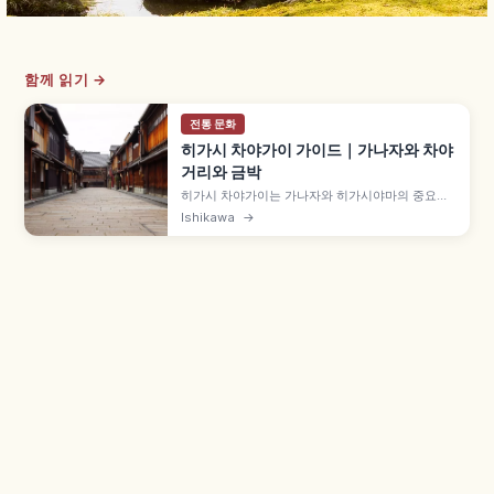
함께 읽기 →
전통 문화
히가시 차야가이 가이드｜가나자와 차야
거리와 금박
히가시 차야가이는 가나자와 히가시야마의 중요전
통적건조물군 보존지구로, 에도 시대 격자 마치야
Ishikawa
→
차야 건축이 늘어선 거리입니다. 시마와 카이카로,
금박 소프트, 구타니야키·가가 유젠, 기모노 산책과
버스 접근 정보도 함께 담았습니다.