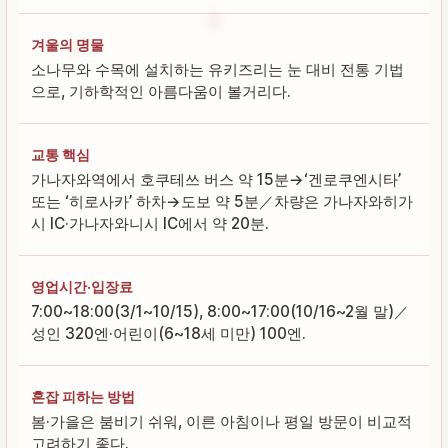
겨울의 명물
소나무와 수목에 설치하는 유키즈리는 눈 대비 전통 기법
으로, 기하학적인 아름다움이 볼거리다.
교통 핵심
가나자와역에서 호쿠테쓰 버스 약 15분→‘겐로쿠엔시타’
또는 ‘히로사카’ 하차→도보 약 5분／차량은 가나자와히가
시 IC·가나자와니시 IC에서 약 20분.
영업시간·입장료
7:00~18:00(3/1~10/15), 8:00~17:00(10/16~2월 말)／
성인 320엔·어린이(6~18세 미만) 100엔.
혼잡 피하는 방법
봄·가을은 붐비기 쉬워, 이른 아침이나 평일 방문이 비교적
고려하기 좋다.