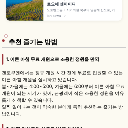
로요네 센마이다
노토반도는 이시카와현 북부의 일본해 반도로, 거친
일본해 소토우라 해안과 잔잔한 도야마만 우치우라
Ishikawa
→
가 대조적입니다. 모래사장을 차로 달리는 8km 치
리하마 나기사 드라이브웨이, 와지마 아사이치, 록
코자키 등대, 세계농업유산 시로요네 센마이다, 노
토 곤고 간몬.
추천 즐기는 방법
1. 이른 아침 무료 개원으로 조용한 정원을 만끽
겐로쿠엔에서는 정규 개원 시간 전에 무료로 입원할 수 있는
이른 아침 개원을 실시하고 있습니다.
봄~가을에는 4:00~5:00, 겨울에는 6:00부터 이른 아침 무료
개원이 되는 시기가 있어, 관광객이 적은 조용한 정원을 여유
롭게 산책할 수 있습니다.
일찍 일어나는 것이 익숙한 분에게 특히 추천하는 즐기는 방
법입니다.