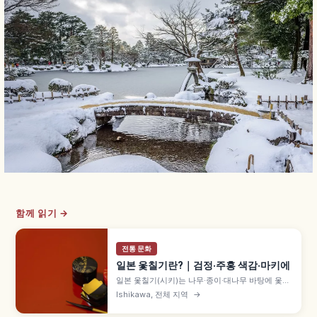
함께 읽기 →
전통 문화
일본 옻칠기란?｜검정·주홍 색감·마키에
일본 옻칠기(시키)는 나무·종이·대나무 바탕에 옻나
무 수액을 여러 번 칠해 완성하는 전통 공예품으로,
Ishikawa, 전체 지역
→
국그릇·찬합·쟁반·다도구로 폭넓게 쓰입니다. 마키
에 금은 무늬, 친킨 금박 채움 등 장식 기법과 실용성