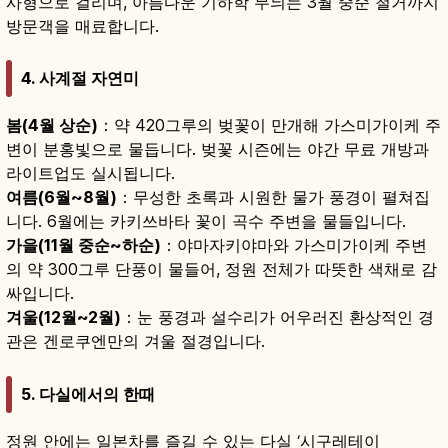
사형으로 걸리며, 아름다운 기하학 무늬는 3월 중순 철거까지
방문객을 매료합니다.
4. 사계절 자연미
봄(4월 상순)
：약 420그루의 벚꽃이 만개해 가스미가이케 주
변이 분홍빛으로 물듭니다. 벚꽃 시즌에는 야간 무료 개방과
라이트업도 실시됩니다.
여름(6월~8월)
：무성한 초록과 시원한 물가 풍경이 펼쳐집
니다. 6월에는 카키쓰바타 꽃이 곡수 주변을 물들입니다.
가을(11월 중순~하순)
：야마자키야마와 가스미가이케 주변
의 약 300그루 단풍이 물들어, 정원 전체가 따뜻한 색채로 감
싸입니다.
겨울(12월~2월)
：눈 풍경과 설수리가 어우러진 환상적인 경
관은 겐로쿠엔만의 겨울 절경입니다.
5. 다실에서의 한때
정원 안에는 일본차를 즐길 수 있는 다실 ‘시구레테이