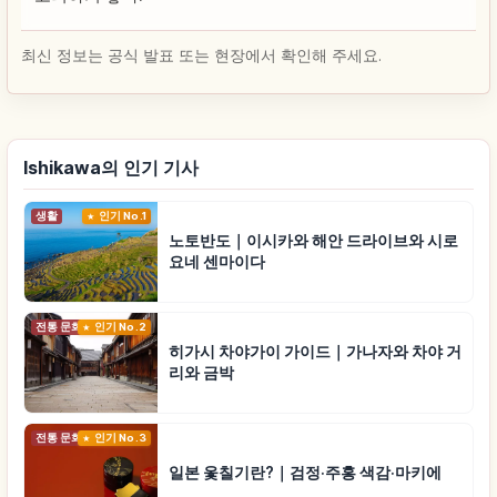
최신 정보는 공식 발표 또는 현장에서 확인해 주세요.
Ishikawa의 인기 기사
생활
인기 No.1
노토반도｜이시카와 해안 드라이브와 시로
요네 센마이다
전통 문화
인기 No.2
히가시 차야가이 가이드｜가나자와 차야 거
리와 금박
전통 문화
인기 No.3
일본 옻칠기란?｜검정·주홍 색감·마키에