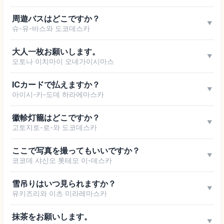
周遊バスはどこですか？
▼
슈-유-바스와 도코데스카
大人一枚お願いします。
▼
오토나 이치마이 오네가이시마스
ICカードで払えますか？
▼
아이시-카-도데 하라에마스카
徽軫灯籠はどこですか？
▼
고토지토-로-와 도코데스카
ここで写真を撮ってもいいですか？
▼
코코데 샤신오 톳테모 이-데스카
雪吊りはいつ見られますか？
▼
유키즈리와 이츠 미라레마스카
抹茶をお願いします。
▼