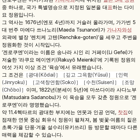
중 하나로, 국가 특별명승으로 지정된 일본을 대
표
하는 다이
묘 정원입니다.
그 역사는 1676년(엔포 4년)까지 거슬러 올라가며, 가가번 5
대 번주 마에다 쓰나노리(Maeda Tsunanori)가
가나자와성
외곽에 별장 ‘렌치케 고텐(Renchike-goten)’을 세우고 주변을
정원화한 것이 시작입니다.
‘겐로쿠엔’이라는 이름은 송나라 시인 리 거페이(Li Gefei)가
저술한 ‘라쿠요 메이엔키(Rakuyō Meienki)’에 기록된 정원의
여섯 가지 이상 조건 ‘육승’에서 유래했습니다.
그 조건은
［광대(Kōdai)］［깊고 그윽함(Yūsui)］［인력
(Jinryoku)］［고색창연함(Soko)］［수천(Suisen)］［조망
(Chōbo)］
이며, 1822년(분세이 5년)에 마쓰다이라 사다노부
(Matsudaira Sadanobu)가 이 육승을 모두 갖춘 정원으로 ‘겐
로쿠엔’이라 명명했습니다.
약 11.4헥타르의 광대한 부지에는 연못과 인공 언덕,
찻집
이
점재한 연못 중심 회유식 정원이 펼쳐져, 봄 벚꽃·여름의 짙은
초록·가을 단풍·겨울 설수리(유키쓰리) 등 방문할 때마다 다른
매력을 체감할 수 있습니다.