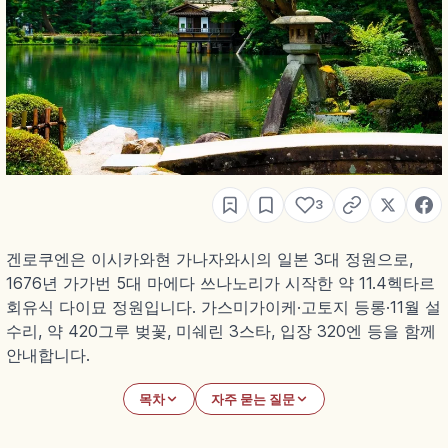
3
겐로쿠엔은 이시카와현 가나자와시의 일본 3대 정원으로,
1676년 가가번 5대 마에다 쓰나노리가 시작한 약 11.4헥타르
회유식 다이묘 정원입니다. 가스미가이케·고토지 등롱·11월 설
수리, 약 420그루 벚꽃, 미쉐린 3스타, 입장 320엔 등을 함께
안내합니다.
목차
자주 묻는 질문