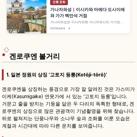
전통 문화
가나자와성｜이시카와 마에다 도시이에
와 가가 백만석 거점
가나자와성은 이시카와현 가나자와시의 가가번 마
에다 가문 14대 거성으로, 마에다 도시이에가 1583
Ishikawa
→
년 시즈가타케 전투 공으로 가가국을 가증받아 입성
했습니다. 가가 백만석 상징, 약 24.3ha 공원, 중요
문화재 이시카와몬, 2001년 히시야구라·고주켄 나
가야 복원 등을 함께 안내합니다.
겐로쿠엔 볼거리
1. 일본 정원의 상징 ‘고토지 등롱(Kotōji-tōrō)’
겐로쿠엔을 상징하는 풍경으로 가장 잘 알려진 것은 가스미가
이케(Kasumigaike) 연못가에 서 있는 ‘고토지 등롱’입니다.
거문고 줄을 받치는 기둥을 닮은 두 다리의 독특한 형태로, 겐
로쿠엔의 상징으로 많은 관광객이 기념촬영을 위해 찾습니다.
뒤로 펼쳐지는 단풍나무와 소나무 숲과 조화를 이룬 모습은
계절과 시간대에 따라 다른 운치를 보여줍니다.