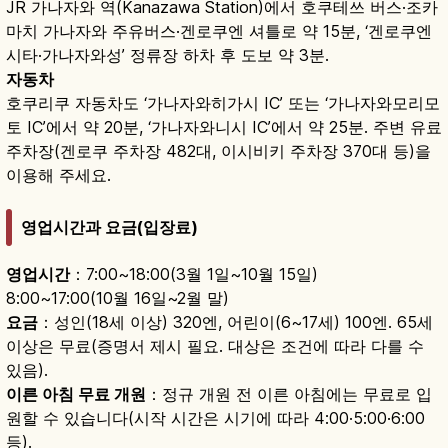
JR 가나자와 역(Kanazawa Station)에서 호쿠테쓰 버스·조카
마치 가나자와 주유버스·겐로쿠엔 셔틀로 약 15분, ‘겐로쿠엔
시타·가나자와성’ 정류장 하차 후 도보 약 3분.
자동차
호쿠리쿠 자동차도 ‘가나자와히가시 IC’ 또는 ‘가나자와모리모
토 IC’에서 약 20분, ‘가나자와니시 IC’에서 약 25분. 주변 유료
주차장(겐로쿠 주차장 482대, 이시비키 주차장 370대 등)을
이용해 주세요.
영업시간과 요금(입장료)
영업시간
：7:00~18:00(3월 1일~10월 15일)
8:00~17:00(10월 16일~2월 말)
요금
：성인(18세 이상) 320엔, 어린이(6~17세) 100엔. 65세
이상은 무료(증명서 제시 필요. 대상은 조건에 따라 다를 수
있음).
이른 아침 무료 개원
：정규 개원 전 이른 아침에는 무료로 입
원할 수 있습니다(시작 시간은 시기에 따라 4:00·5:00·6:00
등).