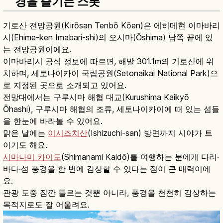
경을 즐기는 스폿
기로산 전망공원(Kirōsan Tenbō Kōen)은 에히메현 이마바리
시(Ehime-ken Imabari-shi)의 오시마(Ōshima) 남쪽 끝에 있
는 전망공원이에요.
이마바리시 공식 정보에 따르면, 해발 301.1m의 기로산에 위
치하며, 세토나이카이 국립공원(Setonaikai National Park)으
로 지정된 곳으로 소개되고 있어요.
전망대에서는 구루시마 해협 대교(Kurushima Kaikyō
Ōhashi), 구루시마 해협의 조류, 세토나이카이에 떠 있는 섬들
을 한눈에 바라볼 수 있어요.
맑은 날에는
이시즈치산
(Ishizuchi-san) 방면까지 시야가 트
이기도 해요.
시마나미 카이도
(Shimanami Kaidō)를 여행하는 분에게 다리·
바다·섬 풍경을 한 번에 감상할 수 있다는 점이 큰 매력이에
요.
관광 도중 잠깐 들르는 것뿐 아니라, 풍경을 천천히 감상하는
목적지로도 잘 어울려요.