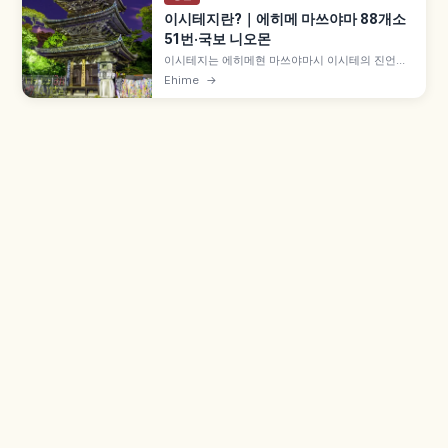
이시테지란?｜에히메 마쓰야마 88개소
51번·국보 니오몬
이시테지는 에히메현 마쓰야마시 이시테의 진언종
부잔파 사찰로, 시코쿠 88개소 영장 제51번 후다쇼
Ehime
→
입니다. 시코쿠 순례 원조 에몬 사부로 환생 전설, 가
마쿠라 시대 국보 니오몬, 중요문화재 본당·삼중탑,
만트라 동굴, 미쉐린 그린 가이드 1스타, 도고온천
약 1km 등을 함께 안내합니다.