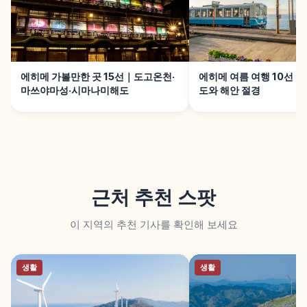
에히메 가볼만한 곳 15선｜도고온천·
에히메 여름 여행 10선
마쓰야마성·시마나미해도
도와 해안 절경
근처 추천 스팟
이 지역의 추천 기사를 확인해 보세요
생활
생활