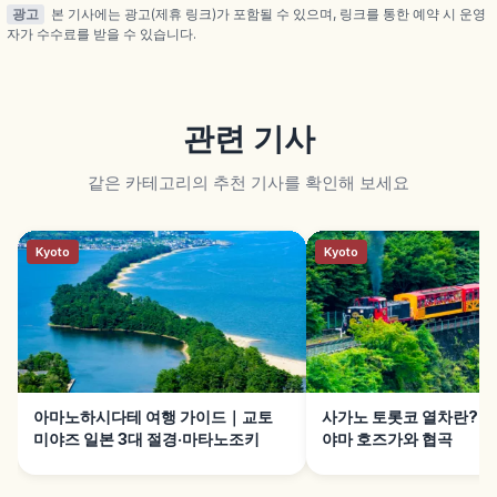
광고
본 기사에는 광고(제휴 링크)가 포함될 수 있으며, 링크를 통한 예약 시 운영
자가 수수료를 받을 수 있습니다.
관련 기사
같은 카테고리의 추천 기사를 확인해 보세요
Kyoto
Kyoto
아마노하시다테 여행 가이드｜교토
사가노 토롯코 열차란?｜
미야즈 일본 3대 절경·마타노조키
야마 호즈가와 협곡