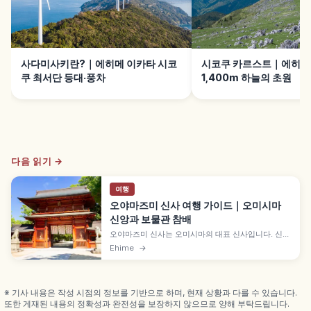
사다미사키란?｜에히메 이카타 시코
시코쿠 카르스트｜에히메
쿠 최서단 등대·풍차
1,400m 하늘의 초원
다음 읽기 →
여행
오야마즈미 신사 여행 가이드｜오미시마
신앙과 보물관 참배
오야마즈미 신사는 오미시마의 대표 신사입니다. 신목
과 보물관의 갑옷·도검, 참배 동선을 알기 쉽게 살펴봅
Ehime
→
니다.
※ 기사 내용은 작성 시점의 정보를 기반으로 하며, 현재 상황과 다를 수 있습니다.
또한 게재된 내용의 정확성과 완전성을 보장하지 않으므로 양해 부탁드립니다.