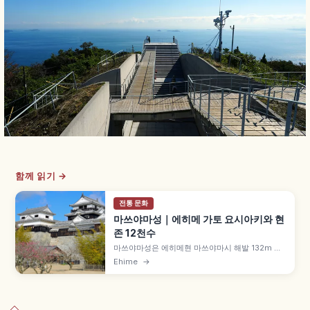
함께 읽기 →
전통 문화
마쓰야마성｜에히메 가토 요시아키와 현
존 12천수
마쓰야마성은 에히메현 마쓰야마시 해발 132m 가
쓰야마 정상에 우뚝 선 일본 명성으로, 게이초 7년
Ehime
→
(1602년) 가토 요시아키가 축성을 시작했습니다.
일본 12현존 천수 중 하나, 천수는 안세이 원년
(1854년) 재건, 일본 벚꽃 명소 100선 등을 함께 안
내합니다.