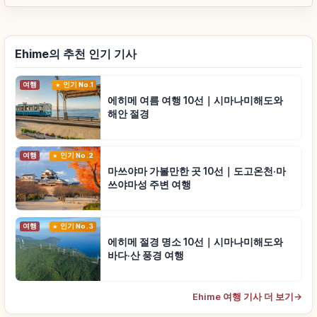
Ehime의 추천 인기 기사
여행
인기 No.1
에히메 여름 여행 10선｜시마나미해도와
해안 절경
여행
인기 No.2
마쓰야마 가볼만한 곳 10선｜도고온천·마
쓰야마성 주변 여행
여행
인기 No.3
에히메 절경 명소 10선｜시마나미해도와
바다·산 풍경 여행
Ehime 여행 기사 더 보기
→