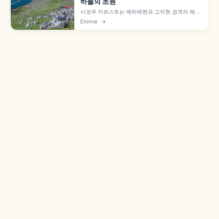
하늘의 초원
시코쿠 카르스트는 에히메현과 고치현 경계의 해발
약 1,400m 고원으로, 일본 3대 카르스트 중 하나로
Ehime
→
꼽힙니다. '하늘의 초원' 풍경, 덴구 고원, 히메즈루
다이라, 별 관측 명소와 1~2시간 드라이브 코스를
살펴봅니다.