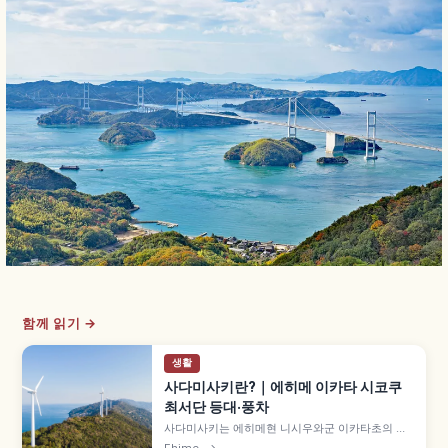
함께 읽기 →
생활
사다미사키란?｜에히메 이카타 시코쿠
최서단 등대·풍차
사다미사키는 에히메현 니시우와군 이카타초의 곶
으로, 시코쿠 최서단의 땅으로 알려져 있습니다. 세
Ehime
→