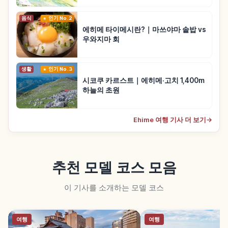
음식
인기 No.2
에히메 타이메시란?｜마쓰야마 솥밥 vs
우와지마 회
생활
인기 No.3
시코쿠 카르스트｜에히메·고치 1,400m
하늘의 초원
Ehime 여행 기사 더 보기
→
추천 모델 코스 모음
이 기사를 소개하는 모델 코스
여행
여행