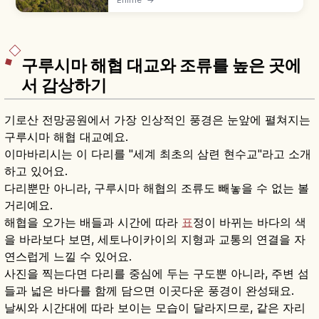
토내해(이요나다)·우와해 사이 약 40~50km 가늘
고 긴 반도, 하얀 사다미사키 등대(주차장 도보 약
20분), 쓰바키야마 전망대, 풍력발전 풍차, 미사키
사바·아지 등을 함께 안내합니다.
구루시마 해협 대교와 조류를 높은 곳에
서 감상하기
기로산 전망공원에서 가장 인상적인 풍경은 눈앞에 펼쳐지는
구루시마 해협 대교예요.
이마바리시는 이 다리를 "세계 최초의 삼련 현수교"라고 소개
하고 있어요.
다리뿐만 아니라, 구루시마 해협의 조류도 빼놓을 수 없는 볼
거리예요.
해협을 오가는 배들과 시간에 따라
표
정이 바뀌는 바다의 색
을 바라보다 보면, 세토나이카이의 지형과 교통의 연결을 자
연스럽게 느낄 수 있어요.
사진을 찍는다면 다리를 중심에 두는 구도뿐 아니라, 주변 섬
들과 넓은 바다를 함께 담으면 이곳다운 풍경이 완성돼요.
날씨와 시간대에 따라 보이는 모습이 달라지므로, 같은 자리