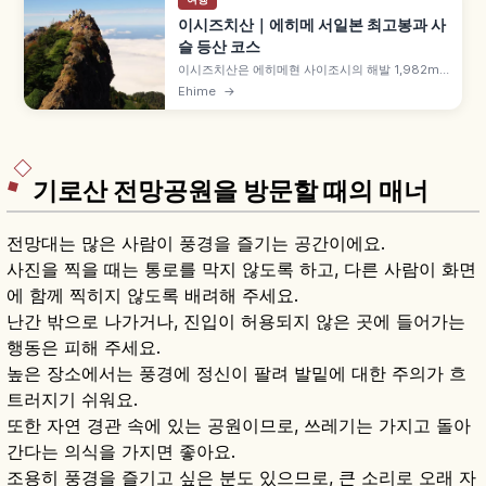
이시즈치산｜에히메 서일본 최고봉과 사
슬 등산 코스
이시즈치산은 에히메현 사이조시의 해발 1,982m
서일본 최고봉으로, 일본 100명산이자 슈겐도 영산
Ehime
→
입니다. 로프웨이 8분과 리프트로 조주샤를 거치는
오모테산도 코스, 본격 등산자용 사슬 구간(쿠사리
바), 7월 1일 오야마비라키, 정상 360도 파노라마
등을 함께 안내합니다.
기로산 전망공원을 방문할 때의 매너
전망대는 많은 사람이 풍경을 즐기는 공간이에요.
사진을 찍을 때는 통로를 막지 않도록 하고, 다른 사람이 화면
에 함께 찍히지 않도록 배려해 주세요.
난간 밖으로 나가거나, 진입이 허용되지 않은 곳에 들어가는
행동은 피해 주세요.
높은 장소에서는 풍경에 정신이 팔려 발밑에 대한 주의가 흐
트러지기 쉬워요.
또한 자연 경관 속에 있는 공원이므로, 쓰레기는 가지고 돌아
간다는 의식을 가지면 좋아요.
조용히 풍경을 즐기고 싶은 분도 있으므로, 큰 소리로 오래 자