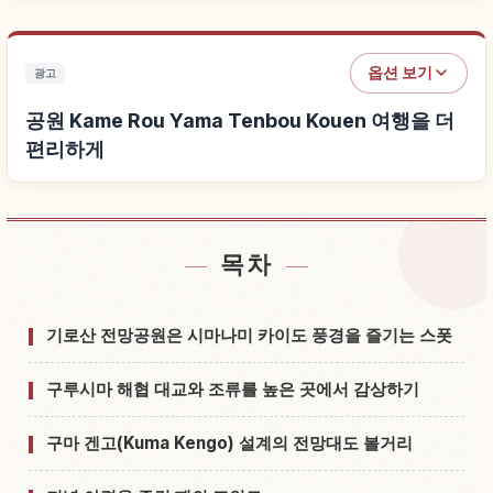
옵션 보기
광고
공원 Kame Rou Yama Tenbou Kouen 여행을 더
편리하게
목차
공원 Kame Rou Yama Tenbou Kouen 근처 숙소 찾기
↗
공원 Kame Rou Yama Tenbou Kouen 체험 찾기
↗
기로산 전망공원은 시마나미 카이도 풍경을 즐기는 스폿
구루시마 해협 대교와 조류를 높은 곳에서 감상하기
구마 겐고(Kuma Kengo) 설계의 전망대도 볼거리