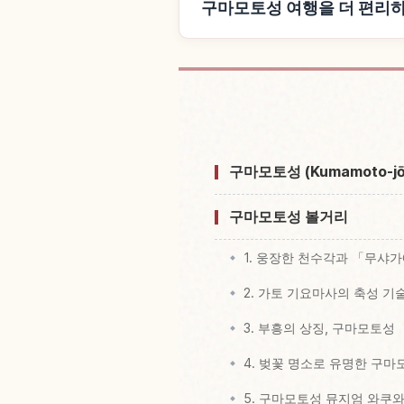
구마모토성 여행을 더 편리
구마모토성 근
구마모토성 (Kumamoto-j
구마모토성 볼거리
1. 웅장한 천수각과 「무샤가에시
2. 가토 기요마사의 축성 기
3. 부흥의 상징, 구마모토성
4. 벚꽃 명소로 유명한 구마
5. 구마모토성 뮤지엄 와쿠