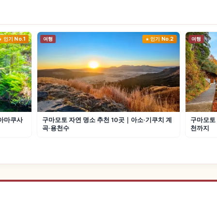
인기 No.1
여행
인기 No.2
여행
·아마쿠사
구마모토 자연 명소 추천 10곳｜아소·기쿠치 계
구마모토 
곡·용천수
천까지