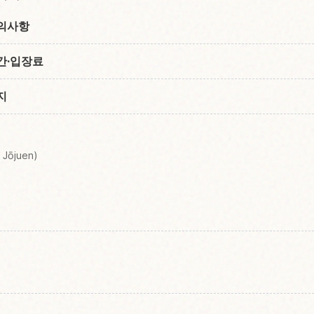
주의사항
간·입장료
지
Jōjuen)