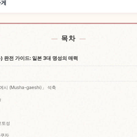
하게
처 숙소 찾기
구마모토성
↗
목차
ō) 완전 가이드: 일본 3대 명성의 매력
 (Musha-gaeshi)」 석축
술
모토성
와쿠자