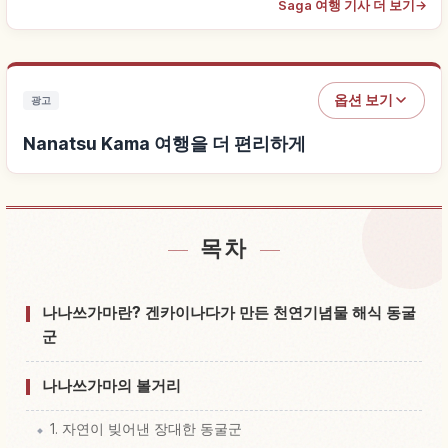
Saga 여행 기사 더 보기
→
옵션 보기
광고
Nanatsu Kama 여행을 더 편리하게
목차
Nanatsu Kama 근처 숙소 찾기
↗
Nanatsu Kama 체험 찾기
↗
나나쓰가마란? 겐카이나다가 만든 천연기념물 해식 동굴
군
나나쓰가마의 볼거리
1. 자연이 빚어낸 장대한 동굴군