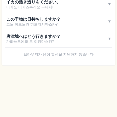
イカの活き造りをください。
▼
이카노 이키즈쿠리오 구다사이
この干物は日持ちしますか？
▼
고노 히모노와 히모치시마스카?
唐津城へはどう行きますか？
▼
가라쓰조에와 도 이키마스카?
브라우저가 음성 합성을 지원하지 않습니다