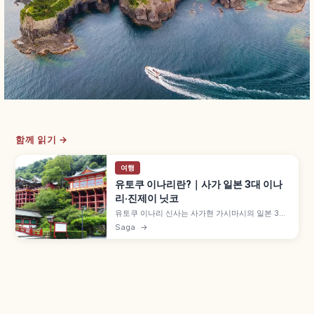
함께 읽기 →
여행
유토쿠 이나리란?｜사가 일본 3대 이나
리·진제이 닛코
유토쿠 이나리 신사는 사가현 가시마시의 일본 3대
이나리 중 하나로, 1687년 히젠 가시마번 영주 부인
Saga
→
가잔인 만코히메가 권청해 시작되었습니다. 이시카
베산 경사면 약 18m 무대 본전, 총옻칠 화려한 채색
누문, '진제이 닛코' 별칭, 사업 번창 기원 정보도 함
께 안내합니다.