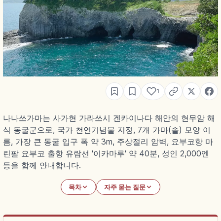
1
나나쓰가마는 사가현 가라쓰시 겐카이나다 해안의 현무암 해
식 동굴군으로, 국가 천연기념물 지정, 7개 가마(솥) 모양 이
름, 가장 큰 동굴 입구 폭 약 3m, 주상절리 암벽, 요부코항 마
린팔 요부코 출항 유람선 '이카마루' 약 40분, 성인 2,000엔
등을 함께 안내합니다.
목차
자주 묻는 질문