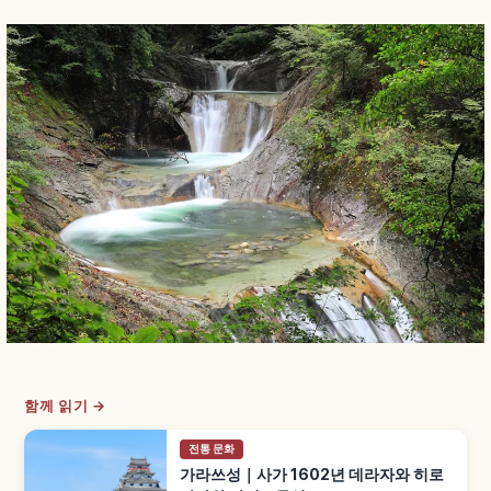
함께 읽기 →
전통 문화
가라쓰성｜사가 1602년 데라자와 히로