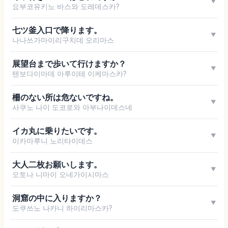
▼
요부코유키노 바스와 도레데스카?
七ツ釜入口で降ります。
▼
나나쓰가마이리구치데 오리마스
展望台まで歩いて行けますか？
▼
텐보다이마데 아루이테 이케마스카?
柵のない所は危ないですね。
▼
사쿠노 나이 도코로와 아부나이데스네
イカ丸に乗りたいです。
▼
이카마루니 노리타이데스
大人二枚お願いします。
▼
오토나 니마이 오네가이시마스
洞窟の中に入りますか？
▼
도쿠쓰노 나카니 하이리마스카?