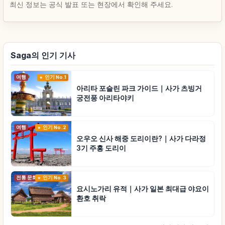
최신 정보는 공식 발표 또는 현장에서 확인해 주세요.
Saga의 인기 기사
여행
인기 No.1
아리타 포슬린 파크 가이드｜사가 츠빙거
궁전풍 아리타야키
여행
인기 No.2
오우오 신사 해중 도리이란?｜사가 다라정
3기 주홍 도리이
전통 문화
인기 No.3
요시노가리 유적｜사가 일본 최대급 야요이
환호 취락