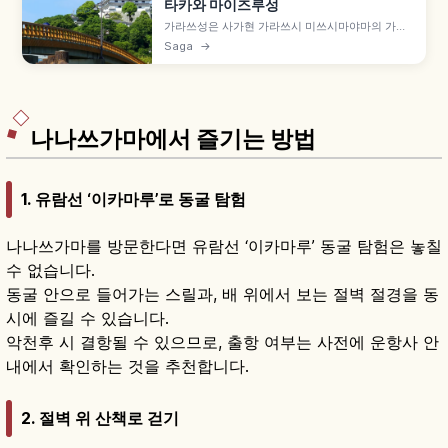
타카와 마이즈루성
가라쓰성은 사가현 가라쓰시 미쓰시마야마의 가라
쓰만에 면한 성으로, 별칭 '마이즈루성'입니다. 게이
Saga
→
초 7년(1602년) 가라쓰번 초대 번주 데라자와 히로
타카가 축성 시작, 게이초 13년(1608년) 완성,
1966년 천수각 재건, 5층 전망대 니지노마쓰바라·
이키섬 조망 등을 함께 안내합니다.
나나쓰가마에서 즐기는 방법
1. 유람선 ‘이카마루’로 동굴 탐험
나나쓰가마를 방문한다면 유람선 ‘이카마루’ 동굴 탐험은 놓칠
수 없습니다.
동굴 안으로 들어가는 스릴과, 배 위에서 보는 절벽 절경을 동
시에 즐길 수 있습니다.
악천후 시 결항될 수 있으므로, 출항 여부는 사전에 운항사 안
내에서 확인하는 것을 추천합니다.
2. 절벽 위 산책로 걷기