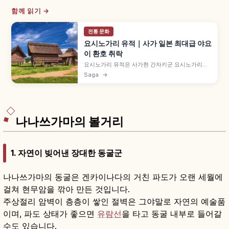
함께 읽기 →
전통 문화
요시노가리 유적｜사가 일본 최대급 야요
이 환호 취락
요시노가리 유적은 사가현 간자키군 요시노가리정·
간자키시의 일본 최대급 야요이 시대 환호 취락 유
Saga
→
적으로, 국가 특별사적입니다. 기원전 5세기~기원
후 3세기. 1989년 일반 공개 시 야마타이국 화제.
수혈식 주거·고상식 창고·망루 복원, 곡옥·불 피우기
체험도 함께 담았습니다.
나나쓰가마의 볼거리
1. 자연이 빚어낸 장대한 동굴군
나나쓰가마의 동굴은 겐카이나다의 거친 파도가 오랜 세월에
걸쳐 현무암을 깎아 만든 것입니다.
주상절리 암벽이 층층이 쌓인 절벽은 그야말로 자연의 예술품
이며, 파도 상태가 좋으면
유람선
을 타고 동굴 내부로 들어갈
수도 있습니다.