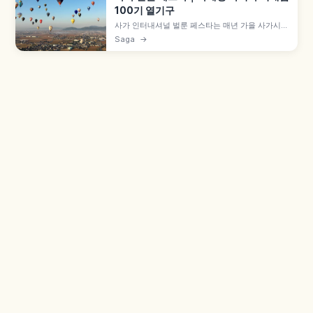
100기 열기구
사가 인터내셔널 벌룬 페스타는 매년 가을 사가시
가세강 하천부지에서 열리는 아시아 최대급 열기구
Saga
→
이벤트로, 1980년 시작되어 100기 이상 벌룬이 모
입니다. 새벽 일제 이륙, 야간 계류 '라몽골피에 노크
튄', 스페셜 셰이프 벌룬, 임시역 '벌룬사가역', 입장
무료입니다.