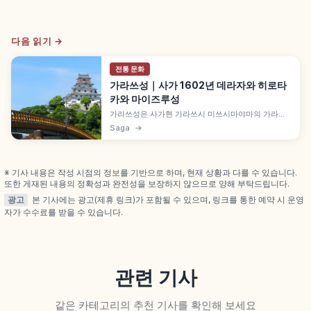
다음 읽기 →
전통 문화
가라쓰성｜사가 1602년 데라자와 히로타
카와 마이즈루성
가라쓰성은 사가현 가라쓰시 미쓰시마야마의 가라쓰
만에 면한 성으로, 별칭 '마이즈루성'입니다. 게이초 7
Saga
→
년(1602년) 가라쓰번 초대 번주 데라자와 히로타카가
축성 시작, 게이초 13년(1608년) 완성, 1966년 천수
각 재건, 5층 전망대 니지노마쓰바라·이키섬 조망 등을
함께 안내합니다.
※ 기사 내용은 작성 시점의 정보를 기반으로 하며, 현재 상황과 다를 수 있습니다.
또한 게재된 내용의 정확성과 완전성을 보장하지 않으므로 양해 부탁드립니다.
광고
본 기사에는 광고(제휴 링크)가 포함될 수 있으며, 링크를 통한 예약 시 운영
자가 수수료를 받을 수 있습니다.
관련 기사
같은 카테고리의 추천 기사를 확인해 보세요