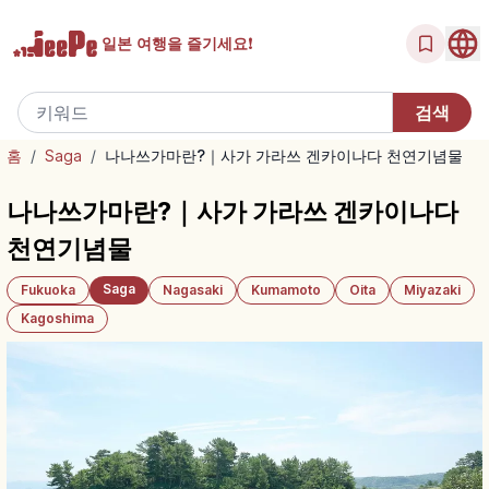
일본 여행을
즐기세요!
홈
/
Saga
/
나나쓰가마란?｜사가 가라쓰 겐카이나다 천연기념물
나나쓰가마란?｜사가 가라쓰 겐카이나다
천연기념물
Saga
Fukuoka
Nagasaki
Kumamoto
Oita
Miyazaki
Kagoshima