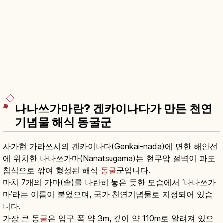
나나쓰가마란? 겐카이나다가 만든 천연
기념물 해식 동굴군
사가현 가라쓰시의 겐카이나다(Genkai-nada)에 면한 해안선
에 위치한 나나쓰가마(Nanatsugama)는 현무암 절벽이 파도
침식으로 깎여 형성된 해식
동굴
군입니다.
마치 7개의 가마(솥)를 나란히 놓은 듯한 모습에서 ‘나나쓰가
마’라는 이름이 붙었으며, 국가 천연기념물로 지정되어 있습
니다.
가장 큰 동
굴
은 입구 폭 약 3m, 깊이 약 110m로 알려져 있으