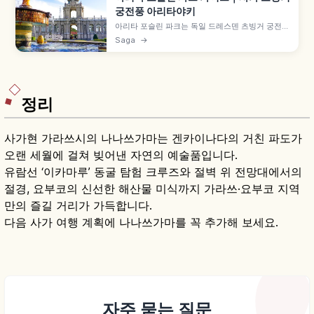
궁전풍 아리타야키
아리타 포슬린 파크는 독일 드레스덴 츠빙거 궁전풍
건물을 중심으로 한 사가현 아리타초의 테마파크로,
Saga
→
입장과 주차가 무료입니다. 바로크 양식 정원, 그림
그리기 1,200~1,900엔·물레 3,600엔 등 아리타
야키 도예 체험 가이드입니다.
정리
사가현 가라쓰시의 나나쓰가마는 겐카이나다의 거친 파도가
오랜 세월에 걸쳐 빚어낸 자연의 예술품입니다.
유람선 ‘이카마루’ 동굴 탐험 크루즈와 절벽 위 전망대에서의
절경, 요부코의 신선한 해산물 미식까지 가라쓰·요부코 지역
만의 즐길 거리가 가득합니다.
다음 사가 여행 계획에 나나쓰가마를 꼭 추가해 보세요.
자주 묻는 질문