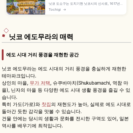
닛코 도쇼구는 도치기현 닛코시의 신사로, 1617년
도쿠가와 이에야스를 '도쇼 다이곤겐'으로 모시기
Tochigi
→
위해 창건되었습니다. 3대 이에미쓰의 '간에이 대조
타이'로 화려한 모습 완성, 세계유산 '닛코의 사원과
신사', 국보 요메이몬과 네무리네코, 신큐샤 삼원 조
각 등을 함께 안내합니다.
닛코 에도무라의 매력
에도 시대 거리 풍경을 재현한 공간
닛코 에도무라는 에도 시대의 거리 풍경을 충실하게 재현한
테마파크입니다.
상인의 마을,
무가 저택
, 슈쿠바마치(Shukubamachi, 역참 마
을), 닌자의 마을 등 다양한 에도 시대 생활 풍경을 즐길 수 있
습니다.
특히 가도(가로)와
찻집
의 재현도가 높아, 실제로 에도 시대로
돌아간 듯한 감각을 맛볼 수 있습니다.
건물 안에는 당시의 생활과 문화를 전시한 구역도 있어, 일본
역사를 배우기에 최적입니다.