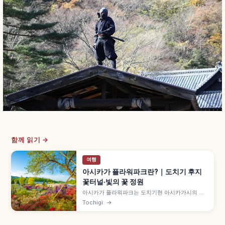
함께 읽기 →
여행
아시카가 플라워파크란?｜도치기 후지
꽃터널·빛의 꽃 정원
아시카가 플라워파크는 도치기현 아시카가시의 약
100,000㎡ 꽃 공원으로, 후지(등나무) 명소로 유명
Tochigi
→
합니다. 수령 150년 넘는 약 1,000㎡ '오오후지다
나', 약 80m 시로후지 터널, 약 500만 개 LED 일루
미네이션 '빛의 꽃 정원' 10월 중순~2월 등을 함께