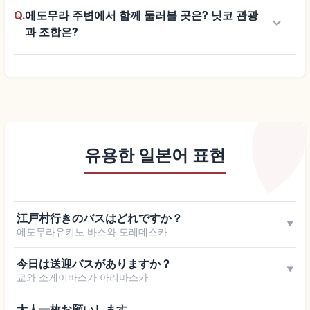
Q.
에도무라 주변에서 함께 둘러볼 곳은? 닛코 관광
keyboard_arrow_down
과 조합은?
유용한 일본어 표현
江戸村行きのバスはどれですか？
▼
에도무라유키노 바스와 도레데스카
今日は送迎バスがありますか？
▼
쿄와 소게이바스가 아리마스카
大人一枚お願いします。