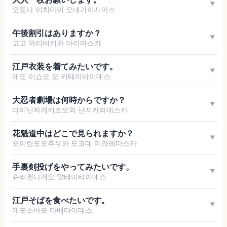
▼
오토나 이치마이 오네가이시마스
午後割引はありますか？
▼
고고 와리비키와 아리마스카
江戸衣装を着てみたいです。
▼
에도 이쇼오 오 키테미타이데스
大忍者劇場は何時からですか？
▼
다이닌자게키조오와 난지카라데스카
花魁道中はどこで見られますか？
▼
오이란도오추우와 도코데 미라레마스카
手裏剣投げをやってみたいです。
▼
슈리켄나게오 얏테미타이데스
江戸そばを食べたいです。
▼
에도소바오 타베타이데스