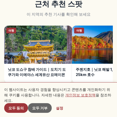
근처 추천 스팟
이 지역의 추천 기사를 확인해 보세요
여행
여행
닛코 도쇼구 참배 가이드｜도치기 도
주젠지호｜닛코 해발 1,2
쿠가와 이에야스 세계유산 요메이몬
25km 호수
이 웹사이트는 사용자 경험을 향상시키고 콘텐츠를 개인화하기 위
해 쿠키를 사용합니다. 자세한 내용은
개인정보 보호정책
을 참조하
근처 스팟
세요.
다음 읽기 →
모두 동의
모두 거부
설정
여행