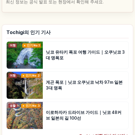
최신 정보는 공식 발표 또는 현장에서 확인해 주세요.
Tochigi의 인기 기사
여행
인기 No.1
닛코 유타키 폭포 여행 가이드｜오쿠닛코 3
대 명폭포
여행
인기 No.2
게곤 폭포｜닛코 오쿠닛코 낙차 97m 일본
3대 명폭
생활
인기 No.3
이로하자카 드라이브 가이드｜닛코 48커
브 일본의 길 100선