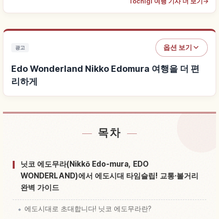
Tochigi 여행 기사 더 보기
→
옵션 보기
광고
Edo Wonderland Nikko Edomura 여행을 더 편
리하게
목차
Edo Wonderland Nikko Edomura 근처 숙소 찾기
↗
Edo Wonderland Nikko Edomura 체험 찾기
↗
닛코 에도무라(Nikkō Edo-mura, EDO
WONDERLAND)에서 에도시대 타임슬립! 교통·볼거리
완벽 가이드
에도시대로 초대합니다! 닛코 에도무라란?