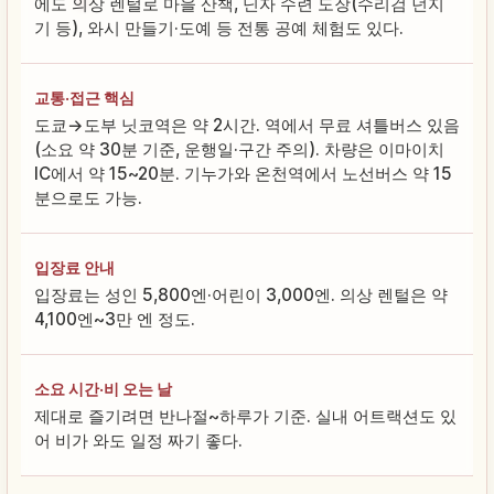
에도 의상 렌털로 마을 산책, 닌자 수련 도장(수리검 던지
기 등), 와시 만들기·도예 등 전통 공예 체험도 있다.
교통·접근 핵심
도쿄→도부 닛코역은 약 2시간. 역에서 무료 셔틀버스 있음
(소요 약 30분 기준, 운행일·구간 주의). 차량은 이마이치
IC에서 약 15~20분. 기누가와 온천역에서 노선버스 약 15
분으로도 가능.
입장료 안내
입장료는 성인 5,800엔·어린이 3,000엔. 의상 렌털은 약
4,100엔~3만 엔 정도.
소요 시간·비 오는 날
제대로 즐기려면 반나절~하루가 기준. 실내 어트랙션도 있
어 비가 와도 일정 짜기 좋다.