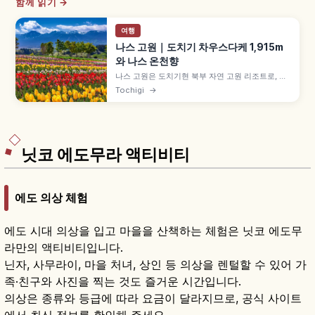
함께 읽기 →
여행
나스 고원｜도치기 차우스다케 1,915m
와 나스 온천향
나스 고원은 도치기현 북부 자연 고원 리조트로, 봄
철쭉·여름 피서·가을 단풍·겨울 설경 사계절 풍경을
Tochigi
→
즐길 수 있습니다. 차우스다케 활화산 해발 1,915m,
나스 로프웨이 9합목 부근(왕복 1,800엔·편도
1,200엔), 나스 온천향 등을 함께 안내합니다.
닛코 에도무라 액티비티
에도 의상 체험
에도 시대 의상을 입고 마을을 산책하는 체험은 닛코 에도무
라만의 액티비티입니다.
닌자, 사무라이, 마을 처녀, 상인 등 의상을 렌털할 수 있어 가
족·친구와 사진을 찍는 것도 즐거운 시간입니다.
의상은 종류와 등급에 따라 요금이 달라지므로, 공식 사이트
에서 최신 정보를 확인해 주세요.