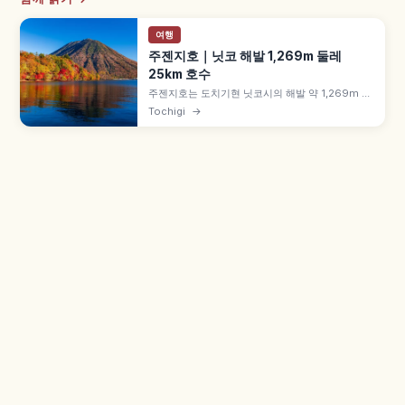
여행
주젠지호｜닛코 해발 1,269m 둘레
25km 호수
주젠지호는 도치기현 닛코시의 해발 약 1,269m 고
지대 호수로, 난타이산(2,486m) 화산 활동으로 형
Tochigi
→
성된 둘레 약 25km·최대 수심 약 163m 규모입니
다. 일본 3대 폭포 게곤 폭포(낙차 약 97m) 유출, 이
탈리아·영국 대사관 별장 기념공원 등을 함께 안내
합니다.