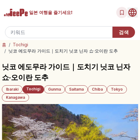
일본 여행을
즐기세요!
홈
/
Tochigi
/
닛코 에도무라 가이드｜도치기 닛코 닌자 쇼·오이란 도추
닛코 에도무라 가이드｜도치기 닛코 닌자
쇼·오이란 도추
Tochigi
Ibaraki
Gunma
Saitama
Chiba
Tokyo
Kanagawa