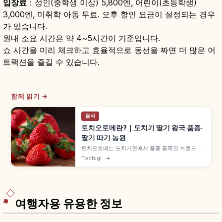
입장료
：성인(중학생 이상) 5,800엔, 어린이(초등학생)
3,000엔, 미취학 아동 무료. 오후 할인 요금이 설정되는 경우
가 있습니다.
원내 소요 시간은 약 4~5시간이 기준입니다.
쇼 시간을 미리 체크하고 효율적으로 동선을 짜면 더 많은 어
트랙션을 즐길 수 있습니다.
함께 읽기 →
음식
토치오토메란?｜도치기 딸기 왕국 품종·
딸기 따기 농원
토치오토메는 도치기현에서 품종 등록된 브랜드 딸
기로, 단맛과 산미의 균형, 선명한 붉은색이 특징입
Tochigi
→
니다. 스카이베리·밀키베리와의 차이, 딸기 따기 농
원과 우쓰노미야 접근 정보도 함께 담았습니다.
여행자용 유용한 정보