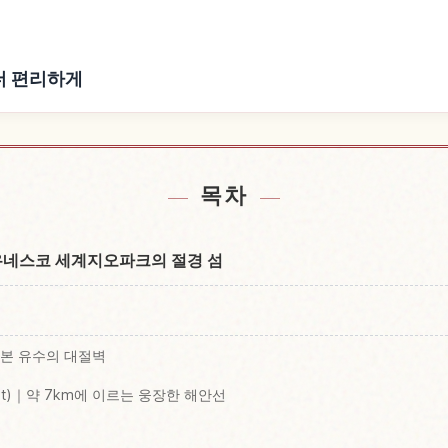
을 더 편리하게
ima 근처 숙소 찾기
섬 Nishi No 
↗
목차
유네스코 세계지오파크의 절경 섬
｜일본 유수의 대절벽
oast)｜약 7km에 이르는 웅장한 해안선