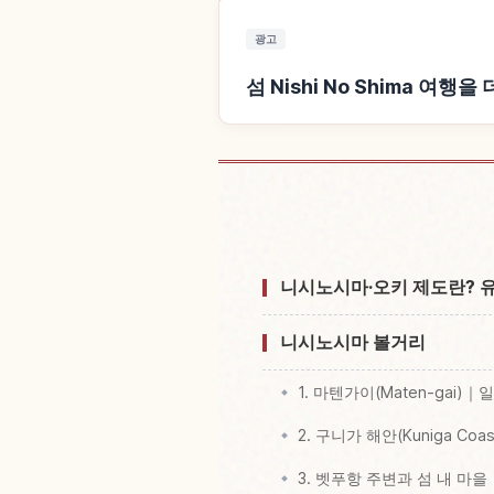
광고
섬 Nishi No Shima 여행
섬 Nishi No Sh
니시노시마·오키 제도란? 
니시노시마 볼거리
1. 마텐가이(Maten-gai)
2. 구니가 해안(Kuniga C
3. 벳푸항 주변과 섬 내 마을