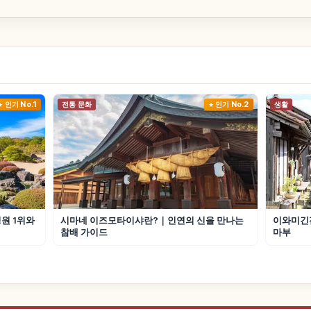
인기 No.1
전통 문화
인기 No.2
생활
원 1위와
시마네 이즈모타이샤란?｜인연의 신을 만나는
이와미긴
참배 가이드
마부