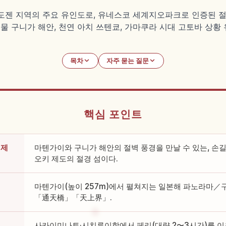
젠 지역의 주요 유인도로, 유네스코 세계지오파크로 인증된 절경
념물 구니가 해안, 천연 아치 쓰텐쿄, 가마쿠라 시대 고토바 상황
목차
자주 묻는 질문
핵심 포인트
 제
마텐가이와 구니가 해안의 절벽 풍경을 만날 수 있는, 손길
오키 제도의 절경 섬이다.
마텐가이(높이 257m)에서 펼쳐지는 일본해 파노라마／
「通天橋」「天上界」.
사카이미나토·시치루이항에서 페리(대략 2〜3시간)를 이