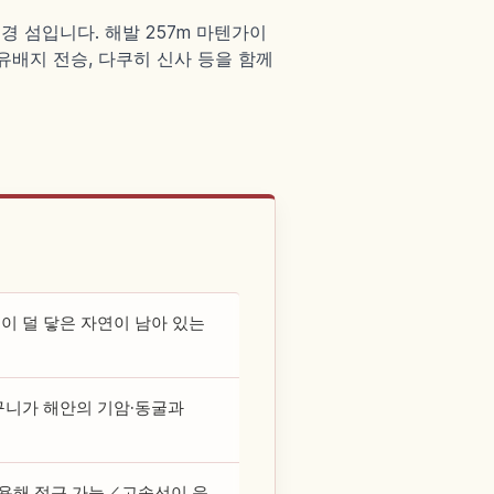
 섬입니다. 해발 257m 마텐가이
 유배지 전승, 다쿠히 신사 등을 함께
이 덜 닿은 자연이 남아 있는
구니가 해안의 기암·동굴과
용해 접근 가능／고속선이 운