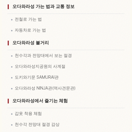
오다와라성 가는 법과 교통 정보
전철로 가는 법
자동차로 가는 법
오다와라성 볼거리
천수각과 전망대에서 보는 절경
오다와라성지공원의 사계절
도키와기문 SAMURAI관
오다와라성 NINJA관(역사견문관)
오다와라성에서 즐기는 체험
갑옷 착용 체험
천수각 전망대 절경 감상