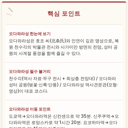
핵심 포인트
오다와라성 한눈에 보기
오다와라성은 호조 씨(北条氏)와 인연이 깊은 명성으로, 복
원 천수각의 박물관 전시와 사가미만 방면의 전망, 성터 공
원의 사계절 풍경을 함께 즐길 수 있다.
오다와라성 필수 볼거리
천수각(역사 자료·무구 전시 + 최상층 전망대) / 오다와라
성터 공원(벚꽃·신록·단풍) / 오다와라성 역사견문관(모형·
영상)이 대표 코스다.
오다와라성 이동 포인트
도쿄역→오다와라역은 신칸센으로 약 35분. 신주쿠역→오
다와라역은 로망스카로 약 1시간 20분. 요코하마역→오다