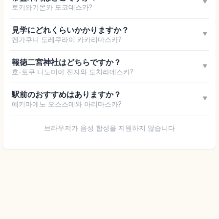
▼
토키와기몬와 도코데스카?
見学にどれくらいかかりますか？
▼
켄가쿠니 도레쿠라이 카카리마스카?
報徳二宮神社はどちらですか？
▼
호-토쿠 니노미야 진자와 도치라데스카?
駅前のおすすめはありますか？
▼
에키마에노 오스스메와 아리마스카?
브라우저가 음성 합성을 지원하지 않습니다