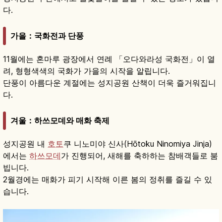
다.
가을：국화전과 단풍
11월에는 혼마루 광장에서 연례 「오다와라성 국화전」이 열
려, 형형색색의 국화가 가을의 시작을 알립니다.
단풍이 아름다운 계절에는 성지공원 산책이 더욱 즐거워집니
다.
겨울：하쓰모데와 매화 축제
성지공원 내
호토
쿠 니노미야 신사(Hōtoku Ninomiya Jinja)
에서는
하쓰모데
가 진행되어, 새해를 축하하는 참배객들로 붐
빕니다.
2월경에는 매화가 피기 시작해 이른 봄의 정취를 즐길 수 있
습니다.