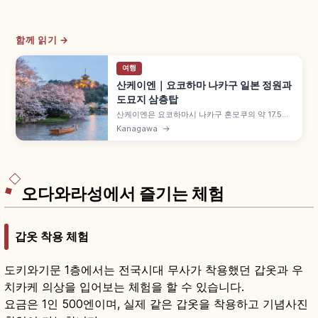
함께 읽기 →
여행
산케이엔｜요코하마 나카구 일본 정원과
도묘지 삼층탑
산케이엔은 요코하마시 나카구 혼모쿠의 약 17.5헥
타르 일본 정원으로, 비단실 무역으로 부를 이룬 하
Kanagawa
→
라 도미타로(호 산케이)가 일본 각지에서 옮겨온 역
사적 건축물을 모았습니다. 무로마치 시대 구 도묘
지 삼층탑, 중요문화재 린슌카쿠, 봄 벚꽃·매화·여름
연꽃·가을 단풍도 함께 즐길 수 있습니다.
오다와라성에서 즐기는 체험
갑옷 착용 체험
도키와기문 1층에서는 전국시대 무사가 착용했던 갑옷과 우
치카케 의상을 입어보는 체험을 할 수 있습니다.
요금은 1인 500엔이며, 실제 같은 갑옷을 착용하고 기념사진