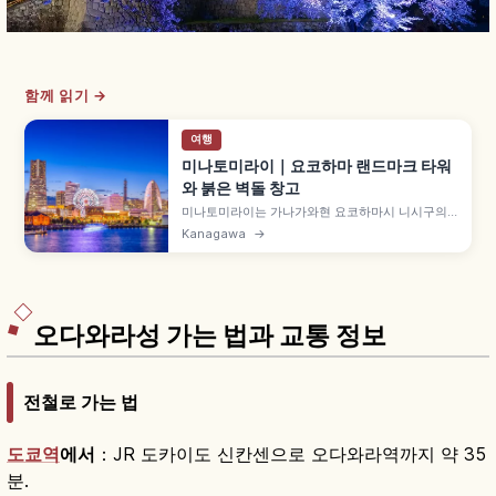
함께 읽기 →
여행
미나토미라이｜요코하마 랜드마크 타워
와 붉은 벽돌 창고
미나토미라이는 가나가와현 요코하마시 니시구의
베이 에리어로, 296m 요코하마 랜드마크 타워, 붉
Kanagawa
→
은 벽돌 창고, 도심형 놀이공원 코스모월드, 컵누들
뮤지엄이 모입니다. 요코하마 중화가까지 미나토미
라이선 약 5분, 도쿄에서 전철 약 30분.
오다와라성 가는 법과 교통 정보
전철로 가는 법
도쿄역
에서
：JR 도카이도 신칸센으로 오다와라역까지 약 35
분.