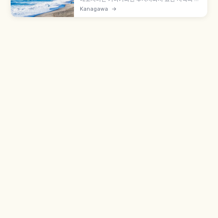
기 섬으로, 도쿄에서 당일치기 여행지로 적합합니
Kanagawa
→
다. 헤쓰·나카쓰·오쿠쓰 3사로 구성된 에노시마 신
사, 해발 100m 시 캔들 전망등대, 이와야 동굴, 시
라스동·다코센베이, 오다큐 가타세에노시마역 도보
10분 등을 함께 안내합니다.