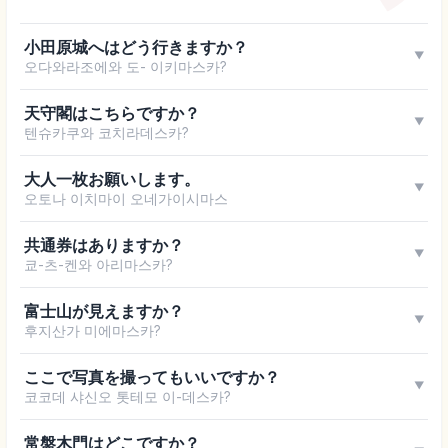
小田原城へはどう行きますか？
▼
오다와라조에와 도- 이키마스카?
天守閣はこちらですか？
▼
텐슈카쿠와 코치라데스카?
大人一枚お願いします。
▼
오토나 이치마이 오네가이시마스
共通券はありますか？
▼
쿄-츠-켄와 아리마스카?
富士山が見えますか？
▼
후지산가 미에마스카?
ここで写真を撮ってもいいですか？
▼
코코데 샤신오 톳테모 이-데스카?
常盤木門はどこですか？