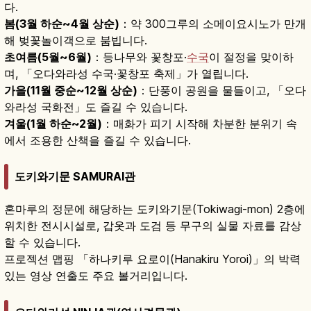
다.
봄(3월 하순~4월 상순)
：약 300그루의 소메이요시노가 만개
해 벚꽃놀이객으로 붐빕니다.
초여름(5월~6월)
：등나무와 꽃창포·
수국
이 절정을 맞이하
며, 「오다와라성 수국·꽃창포 축제」가 열립니다.
가을(11월 중순~12월 상순)
：단풍이 공원을 물들이고, 「오다
와라성 국화전」도 즐길 수 있습니다.
겨울(1월 하순~2월)
：매화가 피기 시작해 차분한 분위기 속
에서 조용한 산책을 즐길 수 있습니다.
도키와기문 SAMURAI관
혼마루의 정문에 해당하는 도키와기문(Tokiwagi-mon) 2층에
위치한 전시시설로, 갑옷과 도검 등 무구의 실물 자료를 감상
할 수 있습니다.
프로젝션 맵핑 「하나키루 요로이(Hanakiru Yoroi)」의 박력
있는 영상 연출도 주요 볼거리입니다.