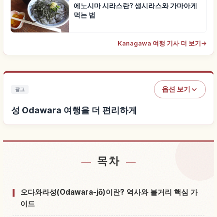
에노시마 시라스란? 생시라스와 가마아게
먹는 법
Kanagawa 여행 기사 더 보기
→
옵션 보기
광고
성 Odawara 여행을 더 편리하게
목차
성 Odawara 근처 숙소 찾기
↗
성 Odawara 체험 찾기
↗
오다와라성(Odawara-jō)이란? 역사와 볼거리 핵심 가
이드