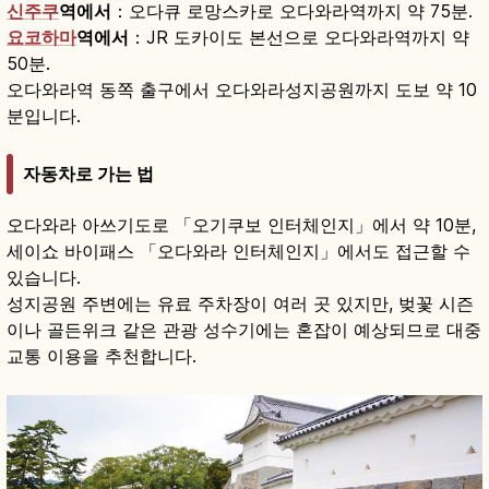
신주쿠
역에서
：오다큐 로망스카로 오다와라역까지 약 75분.
요코하마
역에서
：JR 도카이도 본선으로 오다와라역까지 약
50분.
오다와라역 동쪽 출구에서 오다와라성지공원까지 도보 약 10
분입니다.
자동차로 가는 법
오다와라 아쓰기도로 「오기쿠보 인터체인지」에서 약 10분,
세이쇼 바이패스 「오다와라 인터체인지」에서도 접근할 수
있습니다.
성지공원 주변에는 유료 주차장이 여러 곳 있지만, 벚꽃 시즌
이나 골든위크 같은 관광 성수기에는 혼잡이 예상되므로 대중
교통 이용을 추천합니다.