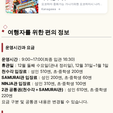
요코하마 중화가는 가나가와현 요코하마시 나카구
의 일본 최대급 차이나타운으로, 500m 사방에
Kanagawa
→
600곳 이상 음식점·상점이 늘어섭니다. 1859년 개
항 후 중국인 거주 시작, 화려한 패루 10기, 관제묘·
요코하마 마조묘, 미나토미라이선 모토마치추카가
이역 도보 1분 등을 함께 안내합니다.
여행자를 위한 편의 정보
운영시간과 요금
운영시간
：9:00~17:00(최종 입관 16:30)
휴관일
：12월 둘째 수요일(관내 정리일), 12월 31일~1월 1일
천수각 입장료
：성인 510엔, 초·중학생 200엔
SAMURAI관 입장료
：성인 200엔, 초·중학생 60엔
NINJA관 입장료
：성인 310엔, 초·중학생 100엔
2관 공통권(천수각＋SAMURAI관)
：성인 610엔, 초·중학생
220엔
요금 구분 및 공통권 내용은 변경될 수 있습니다.