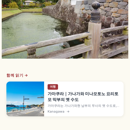
함께 읽기 →
여행
가마쿠라｜가나가와 미나모토노 요리토
모 막부의 옛 수도
가마쿠라는 가나가와현 남부의 무사의 옛 수도로,
미나모토노 요리토모가 막부를 연 곳입니다. 도쿄역
Kanagawa
→
JR 요코스카선 약 1시간, 쓰루가오카 하치만구, 국
보 청동 아미타여래좌상 약 11.31m 고토쿠인 노천
대불(배관 300엔), 6월 수국 명소 하세데라 등을 함
께 안내합니다.