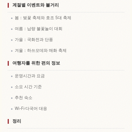
계절별 이벤트와 볼거리
봄：벚꽃 축제와 호조 5대 축제
여름：납량 불꽃놀이 대회
가을：국화전과 단풍
겨울：하쓰모데와 매화 축제
여행자를 위한 편의 정보
운영시간과 요금
소요 시간 기준
추천 숙소
Wi-Fi·다국어 대응
정리