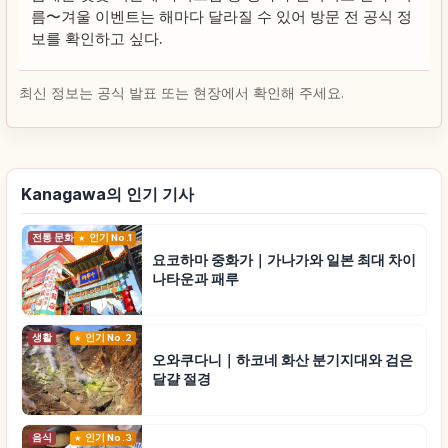
름〜겨울 이벤트는 해마다 달라질 수 있어 방문 전 공식 정
보를 확인하고 싶다.
최신 정보는 공식 발표 또는 현장에서 확인해 주세요.
Kanagawa의 인기 기사
전통 문화
인기 No.1
요코하마 중화가｜가나가와 일본 최대 차이
나타운과 패루
생활
인기 No.2
오와쿠다니｜하코네 화산 분기지대와 검은
달걀 절경
음식
인기 No.3