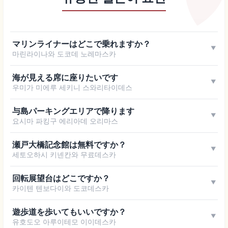
マリンライナーはどこで乗れますか？
▼
마린라이나와 도코데 노레마스카
海が見える席に座りたいです
▼
우미가 미에루 세키니 스와리타이데스
与島パーキングエリアで降ります
▼
요시마 파킹구 에리아데 오리마스
瀬戸大橋記念館は無料ですか？
▼
세토오하시 키넨칸와 무료데스카
回転展望台はどこですか？
▼
카이텐 텐보다이와 도코데스카
遊歩道を歩いてもいいですか？
▼
유호도오 아루이테모 이이데스카