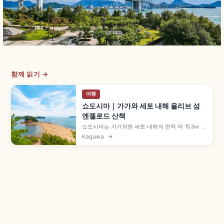
함께 읽기 →
여행
쇼도시마｜가가와 세토 내해 올리브 섬
엔젤로드 산책
쇼도시마는 가가와현 세토 내해의 면적 약 153㎢ 섬
으로, 1908년 일본 최초 올리브 재배가 시작된 '올
Kagawa
→
리브의 섬'입니다. 영화 '24개의 눈동자' 영화촌, 간
조 때만 나타나는 엔젤로드, 간카케이 로프웨이, 데
노베 소면, 다카마쓰항에서 페리 약 60분 등을 함께
안내합니다.