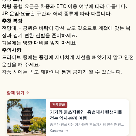
차량 통행 요금은 차종과 ETC 이용 여부에 따라 다릅니다.
JR 운임·요금은 구간과 좌석 종류에 따라 다릅니다.
추천 복장
전망대나 공원은 바람이 강한 날도 있으므로 계절에 맞는 복
장과 걷기 편한 신발을 준비하세요.
겨울에는 방한 대비를 잊지 마세요.
주의사항
드라이브 중에는 풍경에 지나치게 시선을 빼앗기지 말고 안전
운전을 해 주세요.
강풍 시에는 속도 제한이나 통행 금지가 될 수 있습니다.
함께 읽기 →
전통 문화
가가와 젠쓰지란?｜홍법대사 탄생지를
걷는 역사·순례 여행
총본산 젠쓰지는 가가와현 젠쓰지시의 진언종 젠쓰
지파 총본산으로, 호키 5년(774년) 구카이(고보대
Kagawa
→
사)가 태어난 곳입니다. 고야산·도지와 함께 '고보대