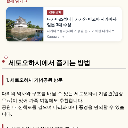
함께 읽기 →
전통 문화
다카마쓰성터｜가가와 이코마 지카마사
일본 3대 수성
다카마쓰성터(다마모 공원)는 가가와현 다카마쓰시
의 역사 명소로, 1588년(덴쇼 16년) 도요토미 히데
Kagawa
→
요시 가신 이코마 지카마사가 축성을 시작했습니다.
'일본 3대 수성' 중 하나, 해자에 세토 내해 바닷물을
끌어들인 구조, 중요문화재 쓰키미 야구라·미즈노테
고몬 등을 함께 안내합니다.
세토오하시에서 즐기는 방법
1. 세토오하시 기념공원 방문
다리의 역사와 구조를 배울 수 있는 세토오하시 기념관(입장
무료)이 있어 가족 여행에도 추천합니다.
공원 내 산책로를 걸으며 다리와 바다 풍경을 만끽할 수 있습
니다.