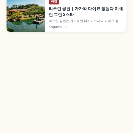
여행
리쓰린 공원｜가가와 다이묘 정원과 미쉐
린 그린 3스타
리쓰린 공원은 가가와현 다카마쓰시의 다이묘 정원
으로, 일본 국가 지정 특별명승입니다. 16세기 후반
Kagawa
→
시작, 100년 이상 다카마쓰번 마쓰다이라 가문이
완성, 시운산 차경, 약 75ha 부지에 연못 6개, 약
1,000그루 소나무, 미쉐린 그린 가이드 재팬 3스타
등을 함께 안내합니다.