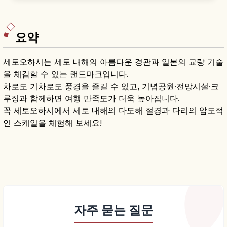
사 3대 영적 성지', 시코쿠 88개소 영장 75번, 약
45,000㎡, 서인 미에도 지하 가이단메구리 500엔
등을 함께 안내합니다.
요약
세토오하시는 세토 내해의 아름다운 경관과 일본의 교량 기술
을 체감할 수 있는 랜드마크입니다.
차로도 기차로도 풍경을 즐길 수 있고, 기념공원·전망시설·크
루징과 함께하면 여행 만족도가 더욱 높아집니다.
꼭 세토오하시에서 세토 내해의 다도해 절경과 다리의 압도적
인 스케일을 체험해 보세요!
자주 묻는 질문