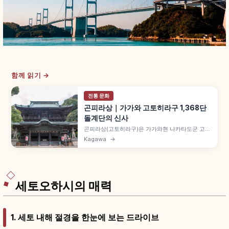
함께 읽기 →
전통 문화
곤피라상｜가가와 고토히라구 1,368단
돌계단의 신사
곤피라상(고토히라구)은 가가와현 나카타도군 고토
히라초 조즈산 중턱의 신사로, 오오모노누시노카미
Kagawa
→
를 모시는 일본 각지 곤피라 신사 총본궁입니다. 본
궁 785단, 오쿠샤 이즈타마 신사 1,368단 돌계단,
오모테산도 입구~본궁 편도 약 30~40분 등을 함께
안내합니다.
세토오하시의 매력
1. 세토 내해 절경을 한눈에 보는 드라이브