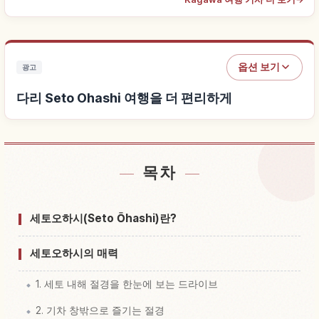
옵션 보기
광고
다리 Seto Ohashi 여행을 더 편리하게
목차
다리 Seto Ohashi 근처 숙소 찾기
↗
다리 Seto Ohashi 체험 찾기
↗
세토오하시(Seto Ōhashi)란?
세토오하시의 매력
1. 세토 내해 절경을 한눈에 보는 드라이브
2. 기차 창밖으로 즐기는 절경