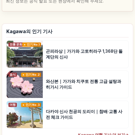
최신 정보는 공식 발표 또는 현장에서 확인해 주세요.
Kagawa의 인기 기사
전통 문화
인기 No.1
곤피라상｜가가와 고토히라구 1,368단 돌
계단의 신사
음식
인기 No.2
와산본｜가가와 치쿠토 전통 고급 설탕과
히가시 가이드
여행
인기 No.3
다카야 신사 천공의 도리이｜참배·교통 사
전 체크 가이드
Kagawa 여행 기사 더 보기
→