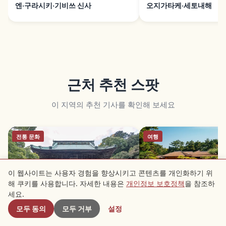
엔·구라시키·기비쓰 신사
오지가타케·세토내해
근처 추천 스팟
이 지역의 추천 기사를 확인해 보세요
전통 문화
여행
이 웹사이트는 사용자 경험을 향상시키고 콘텐츠를 개인화하기 위
해 쿠키를 사용합니다. 자세한 내용은
개인정보 보호정책
을 참조하
근처 스팟
세요.
모두 동의
모두 거부
설정
곤피라상｜가가와 고토히라구 1,368
리쓰린 공원｜가가와 다이
단 돌계단의 신사
미쉐린 그린 3스타