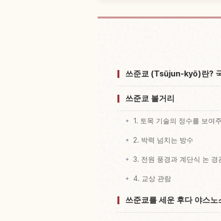
다리 Tsujun
쓰준쿄 (Tsūjun-kyō)란
쓰준쿄 볼거리
1. 토목 기술의 정수를 보여
2. 박력 넘치는 방수
3. 전원 풍경과 계단식 논 경
4. 교상 관람
쓰준쿄를 세운 후다 야스노