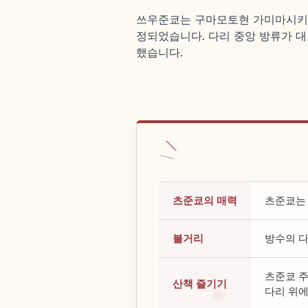
쓰우준쿄는 구마모토현 가미마시키군 
정되었습니다. 다리 중앙 방류가 대
했습니다.
츠준쿄의 매력
츠준쿄는 
볼거리
방수의 다
츠준쿄 주
산책 즐기기
다리 위에