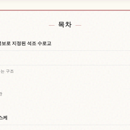
 근처 숙소 찾기
다리 Tsuj
↗
목차
? 국보로 지정된 석조 수로교
주는 구조
관
스케