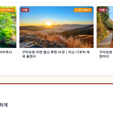
인기 No.1
여행
인기 No.2
여행
·아마쿠사
구마모토 자연 명소 추천 10곳｜아소·기쿠치 계
구마모토 
곡·용천수
천까지
리하게