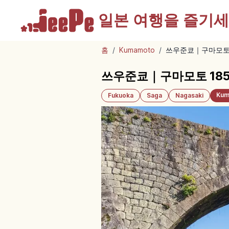
일본 여행을
즐기세
홈
/
Kumamoto
/
쓰우준쿄｜구마모토 
쓰우준쿄｜구마모토 185
Kum
Fukuoka
Saga
Nagasaki