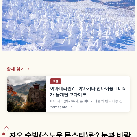
함께 읽기 →
여행
야마데라란?｜야마가타 덴다이종·1,015
개 돌계단 고다이도
야마데라(릿샤쿠지)는 야마가타현의 덴다이종 산악
사찰로, 860년(조간 2년) 지카쿠대사 엔닌이 개산
Yamagata
→
했습니다. '오쿠노호소미치' 마쓰오 바쇼가 '고요함
이여 바위에 스며드는 매미 소리'를 읊은 절, 1,015
개 돌계단(왕복 약 1시간 30분), 고다이도 전망대 등
을 함께 안내합니다.
자오 수빙(스노우 몬스터)란? 눈과 바람