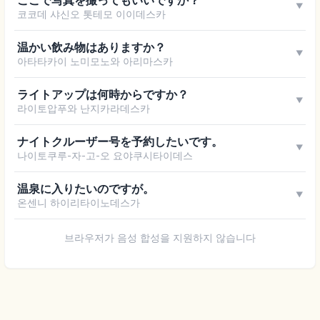
▼
코코데 샤신오 톳테모 이이데스카
温かい飲み物はありますか？
▼
아타타카이 노미모노와 아리마스카
ライトアップは何時からですか？
▼
라이토압푸와 난지카라데스카
ナイトクルーザー号を予約したいです。
▼
나이토쿠루-자-고-오 요야쿠시타이데스
温泉に入りたいのですが。
▼
온센니 하이리타이노데스가
브라우저가 음성 합성을 지원하지 않습니다