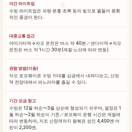
야간 라이트업
수빙 라이트업은 파랑·분홍·초록 등의 빛으로 물들어 몽환
적인 풍경이 된다.
대중교통 접근
야마가타역→자오 온천은 버스 약 40분／센다이역→자오
온천은 버스 약 1시간 30분(계절·노선에 따라 변동).
관람 방법(이동)
자오 로프웨이로 수빙 지대를 상공에서 내려다보고, 산정
역 전망대에서 파노라마를 즐길 수 있다.
기간·요금 참고
수빙은 12월 하순〜3월 상순에 형성되기 쉬우며, 절정은 1
월 하순〜2월 하순이 기준／로프웨이 운행 시간은 계절에
따라 변동하며, 지조 산정역까지 왕복은 성인 4,400엔·어
린이 2,200엔.