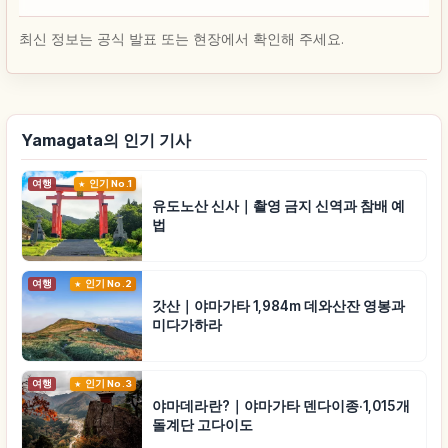
최신 정보는 공식 발표 또는 현장에서 확인해 주세요.
Yamagata의 인기 기사
여행
인기 No.1
유도노산 신사｜촬영 금지 신역과 참배 예
법
여행
인기 No.2
갓산｜야마가타 1,984m 데와산잔 영봉과
미다가하라
여행
인기 No.3
야마데라란?｜야마가타 덴다이종·1,015개
돌계단 고다이도