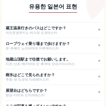
유용한 일본어 표현
蔵王温泉行きのバスはどこですか？
▼
자오온센유키노 바스와 도코데스카
ロープウェイ乗り場まで歩けますか？
▼
로-푸웨이 노리바마데 아루케마스카
地蔵山頂駅まで往復でお願いします。
▼
지조-산초-에키마데 오-후쿠데 오네가이시마스
樹氷はどこで見られますか？
▼
주효-와 도코데 미라레마스카
展望台はどちらですか？
▼
텐보-다이와 도치라데스카
ここで写真を撮ってもいいですか？