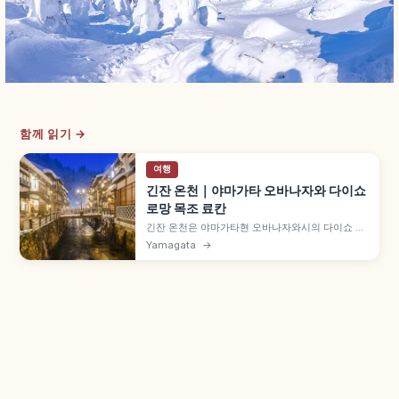
함께 읽기 →
여행
긴잔 온천｜야마가타 오바나자와 다이쇼
로망 목조 료칸
긴잔 온천은 야마가타현 오바나자와시의 다이쇼 로
망 분위기 온천 거리로, 긴잔강을 따라 목조 다층 료
Yamagata
→
칸이 늘어선 풍경이 특징입니다. 에도 시대 막부 직
할 노베사와 긴잔에서 유래, 구마 겐고 설계 공동욕
장 시로가네유(500엔, 8:00~17:00), 겨울 설경 야
경도 함께 즐길 수 있습니다.