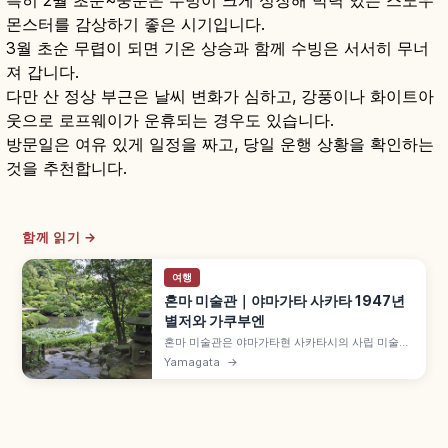
특히 2월 초순~중순은 수빙이 크게 성장해 박력 있는 스노우
몬스터를 감상하기 좋은 시기입니다.
3월 초순 무렵이 되면 기온 상승과 함께 수빙은 서서히 무너
져 갑니다.
다만 산 정상 부근은 날씨 변화가 심하고, 강풍이나 화이트아
웃으로 로프웨이가 운휴되는 경우도 있습니다.
방문일은 여유 있게 일정을 짜고, 당일 운행 상황을 확인하는
것을 추천합니다.
함께 읽기 →
여행
혼마 미술관｜야마가타 사카타 1947년
별저와 가쿠부엔
혼마 미술관은 야마가타현 사카타시의 사립 미술관
으로, 1947년(쇼와 22년) 개관 호상 혼마 가문 별저
Yamagata
→
를 활용했습니다. 4대 당주 미쓰미치가 1813년(분
카 10년) 조성한 별저 「세이엔카쿠」(쇼인즈쿠리
건축), 국가 지정 명승 연못 회유식 정원 「가쿠부
엔」 등을 함께 안내합니다.