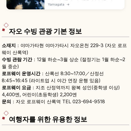
시의 해파리 전시 수족관으로, '해파리 드림관' 애칭
Yamagata
→
으로 사랑받습니다. 대형 수조 '해파리 드림 시어터',
해파리 전시 구역 '쿠라네타리움', 바다사자·물범 해
설 프로그램, 쇼나이 바다 생물, 해파리 메뉴 등을 함
께 안내합니다.
자오 수빙 관광 기본 정보
소재지
：야마가타현 야마가타시 자오온천 229-3 (자오 로프
웨이 산록역)
수빙 관람 기간
：12월 하순~3월 상순 (절정기는 1월 하순~2
월 중순)
로프웨이 운영시간
：산록선 8:30~17:00／산정선
8:45~16:45 (라이트업 시 야간 연장 운행 있음)
로프웨이 요금
：지조 산정역까지 왕복 성인(중학생 이상)
4,400엔, 어린이(초등학생) 2,200엔
문의
：자오 로프웨이 산록역 TEL 023-694-9518
여행자를 위한 유용한 정보