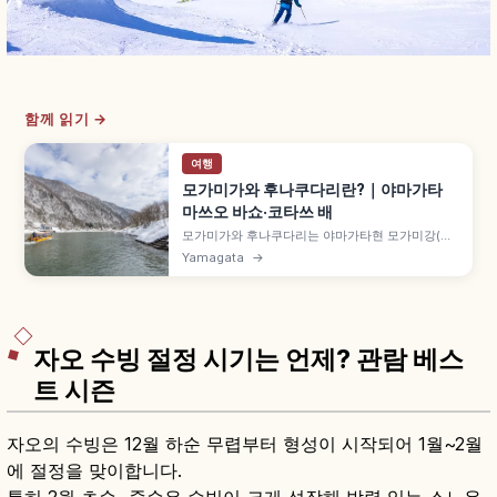
함께 읽기 →
여행
모가미가와 후나쿠다리란?｜야마가타
마쓰오 바쇼·코타쓰 배
모가미가와 후나쿠다리는 야마가타현 모가미강(전
체 길이 약 229km)을 배로 둘러보는 인기 액티비
Yamagata
→
티로, 마쓰오 바쇼가 '오쿠노호소미치' 여행 중 하이
쿠를 남긴 강입니다. 모가미쿄 바쇼 라인 관광 후루
쿠치항~구사나기항 약 1시간, 성인 2,800엔, 겨울
코타쓰 배 등을 함께 안내합니다.
자오 수빙 절정 시기는 언제? 관람 베스
트 시즌
자오의 수빙은 12월 하순 무렵부터 형성이 시작되어 1월~2월
에 절정을 맞이합니다.