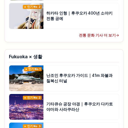
인기 No.2
하카타 인형｜후쿠오카 400년 소야키
전통 공예
전통 문화 기사 더 보기
→
Fukuoka × 생활
인기 No.1
난조인 후쿠오카 가이드｜41m 와불과
칠복신 터널
인기 No.2
기타큐슈 공장 야경｜후쿠오카 다카토
야마와 사라쿠라산
인기 No.3