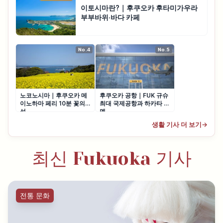
이토시마란?｜후쿠오카 후타미가우라
부부바위·바다 카페
No.4
No.5
노코노시마｜후쿠오카 메
후쿠오카 공항｜FUK 규슈
이노하마 페리 10분 꽃의
최대 국제공항과 하카타 라
섬
멘
생활 기사 더 보기
→
최신 Fukuoka 기사
전통 문화