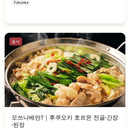
Fukuoka
음식
모쓰나베란?｜후쿠오카 호르몬 전골·간장
·된장