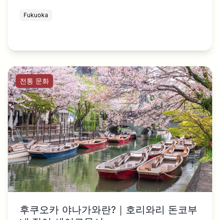
Fukuoka
전통 문화
후쿠오카 야나가와란?｜호리와리 돈코부