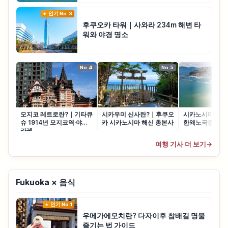
인기 No.3
후쿠오카 타워｜사와라 234m 해변 타
워와 야경 명소
No.4
No.5
모지코 레트로란?｜기타큐
시카우미 신사란?｜후쿠오
시카노시마란?
슈 1914년 모지코역·야키
카 시카노시마 해신 총본사
한왜노국왕 금인
카레
여행 기사 더 보기
→
Fukuoka × 음식
인기 No.1
우메가에모치란? 다자이후 참배길 명물
즐기는 법 가이드