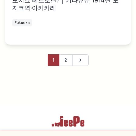
모지코 레트로란?｜기타큐슈 1914년 모
지코역·야키카레
Fukuoka
1
2
다음 페이지
이용약관
개인정보 보호정책
쿠키 설정