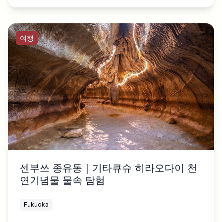
여행
센부쓰 종유동｜기타큐슈 히라오다이 천
연기념물 물속 탐험
Fukuoka