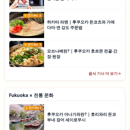
인기 No.2
하카타 라멘｜후쿠오카 돈코츠와 가에
다마·면 강도 주문법
인기 No.3
모쓰나베란?｜후쿠오카 호르몬 전골·간
장·된장
음식 기사 더 보기
→
Fukuoka × 전통 문화
인기 No.1
후쿠오카 야나가와란?｜호리와리 돈코
부네·장어 세이로무시