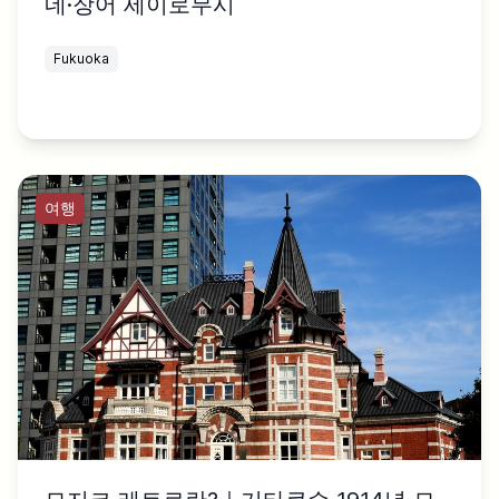
네·장어 세이로무시
Fukuoka
여행