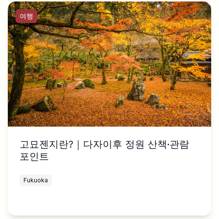
여행
고묘젠지란?｜다자이후 정원 산책·관람
포인트
Fukuoka