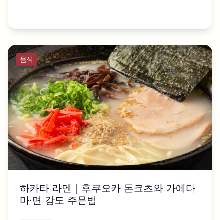
음식
하카타 라멘｜후쿠오카 돈코츠와 가에다
마·면 강도 주문법