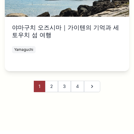
야마구치 오즈시마｜가이텐의 기억과 세
토우치 섬 여행
Yamaguchi
1
2
3
4
다음 페이지