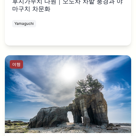
후지가우치 다원｜오노차 차밭 풍경과 야
마구치 차문화
Yamaguchi
여행