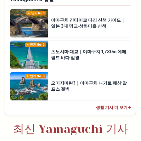
인기 No.1
야마구치 긴타이쿄 다리 산책 가이드｜
일본 3대 명교·성하마을 산책
인기 No.2
츠노시마 대교｜야마구치 1,780m 에메
랄드 바다 절경
인기 No.3
오미지마란?｜야마구치 나가토 해상 알
프스 절벽
생활 기사 더 보기
→
최신 Yamaguchi 기사