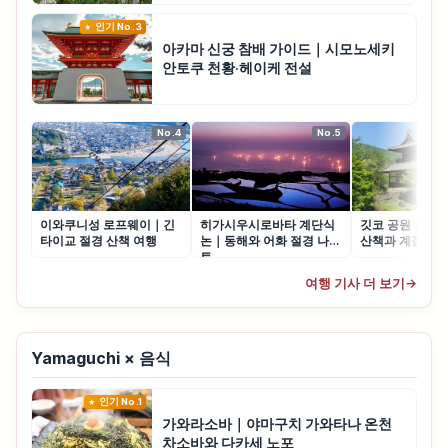
인기 No.3
아카마 신궁 참배 가이드｜시모노세키
안토쿠 천황·헤이케 전설
No.4
No.5
이와쿠니성 로프웨이｜긴
히가시우시로바타 계단식
깃코 공원｜이와
타이교 절경 산책 여행
논｜동해와 어화 절경 나가
산책과 계절 꽃 
토
여행 기사 더 보기
→
Yamaguchi × 음식
인기 No.1
가와라소바｜야마구치 가와타나 온천
차소바와 다카세 노포