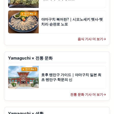
인기 No.2
야마구치 복어란?｜시모노세키 텟사·텟
치리·슌판로 노포
음식 기사 더 보기
→
Yamaguchi × 전통 문화
인기 No.1
호후 텐만구 가이드｜야마구치 일본 최
초 텐만구·학문의 신
전통 문화 기사 더 보기
→
Yamaguchi × 생활