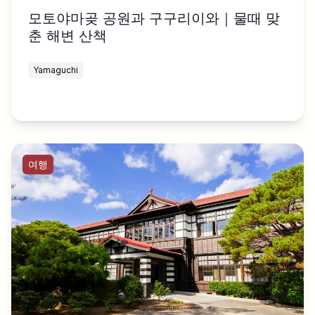
모토야마곶 공원과 구구리이와｜물때 맞
춘 해변 산책
Yamaguchi
여행