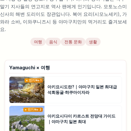
말기 지사들의 연고지로 역사 팬에게 인기입니다. 모토노스미
신사의 해변 도리이도 장관입니다. 복어 요리(시모노세키), 가
와라 소바, 이와쿠니즈시 등 야마구치만의 먹거리도 즐겨보세
요.
여행
음식
전통 문화
생활
Yamaguchi × 여행
인기 No.1
아키요시도란?｜야마구치 일본 최대급
석회동굴·햐쿠마이자라
인기 No.2
아키요시다이 카르스트 전망대 가이드
｜야마구치 일본 최대