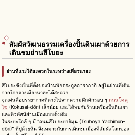
สัมผัสวัฒนธรรมเครื่องปั้นดินเผาด้วยการ
เดินชมย่านสึโบยะ
ย่านที่แวะได้สะดวกในระหว่างเที่ยวนาฮะ
สึโบยะซึ่งเป็นที่ตั้งของบ้านพักตระกูลอารากากิ อยู่ในย่านที่เดิน
จากใจกลางเมืองนาฮะได้สะดวก
จุดเด่นคือบรรยากาศที่ต่างไปจากความคึกคักรอบ ๆ
ถนนโคคุ
ไซ
(Kokusai-dōri) เล็กน้อย และได้พบกับร้านเครื่องปั้นดินเผา
และทิวทัศน์ย่านเมืองแบบดั้งเดิม
ในระยะใกล้ ๆ มี "ถนนสึโบยะยาจิมุน (Tsuboya Yachimun-
dōri)" ที่ปูด้วยหิน จึงเหมาะกับการเดินชมเมืองที่สัมผัสโลกของ