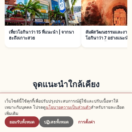
เที่ยวโอกินาว่า 15 ที่แนะนำ | จากนา
สัมผัสวัฒนธรรมและงานคร
ฮะถึงเกาะสวย
โอกินาว่า 7 อย่างแนะนำ 
ประเพณีครั้งแรก
จุดแนะนำใกล้เคียง
ดูบทความแนะนำในบริเวณนี้
เว็บไซต์นี้ใช้คุกกี้เพื่อปรับปรุงประสบการณ์ผู้ใช้และปรับเนื้อหาให้
เหมาะกับบุคคล โปรดดู
นโยบายความเป็นส่วนตัว
สำหรับรายละเอียด
ใกล้เคียง
เพิ่มเติม
การเดินทาง
การเดินทาง
ยอมรับทั้งหมด
ปฏิเสธทั้งหมด
การตั้งค่า