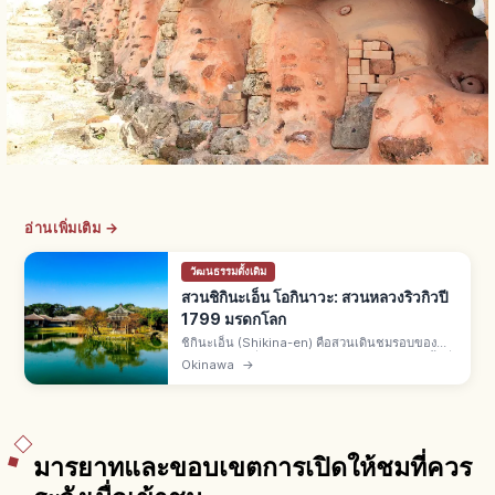
อ่านเพิ่มเติม →
วัฒนธรรมดั้งเดิม
สวนชิกินะเอ็น โอกินาวะ: สวนหลวงริวกิวปี
1799 มรดกโลก
ชิกินะเอ็น (Shikina-en) คือสวนเดินชมรอบของ
ราชวงศ์ริวกิวที่นาฮะ จ.โอกินาวะ สร้างปี 1799 พื้นที่
Okinawa
→
42,000 ตร.ม. มรดกโลกยูเนสโกปี 2000 สระชินจิ
อิเกะ ศาลาจีนหกเหลี่ยม
มารยาทและขอบเขตการเปิดให้ชมที่ควร