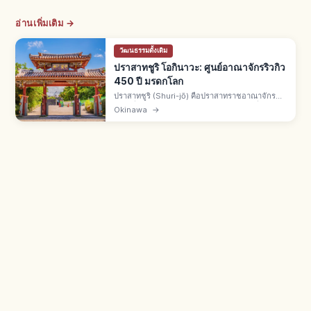
อ่านเพิ่มเติม →
วัฒนธรรมดั้งเดิม
ปราสาทชูริ โอกินาวะ: ศูนย์อาณาจักรริวกิว
450 ปี มรดกโลก
ปราสาทชูริ (Shuri-jō) คือปราสาทราชอาณาจักร
ริวกิวที่นาฮะ จ.โอกินาวะ สร้างราวศตวรรษที่ 14
Okinawa
→
รุ่งเรือง 450 ปี มรดกโลกยูเนสโกปี 2000 ไฟไหม้ปี
2019 บูรณะถึงปี 2026