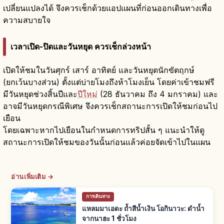
เปลี่ยนแปลงได้ จึงควรเช็กด้วยแอปแผนที่ก่อนออกเดินทางเพื่อ
ความสบายใจ
เวลาเปิด-ปิดและวันหยุด ควรเช็กล่วงหน้า
เปิดให้ชมในวันศุกร์ เสาร์ อาทิตย์ และวันหยุดนักขัตฤกษ์
(ยกเว้นบางส่วน) ตั้งแต่บ่ายโมงถึงห้าโมงเย็น โดยค่าเข้าชมฟรี
มีวันหยุดช่วงสิ้นปีและ
ปีใหม่
(28 ธันวาคม ถึง 4 มกราคม) และ
อาจมีวันหยุดกรณีพิเศษ จึงควรเช็กสถานะการเปิดให้ชมก่อนไป
เยือน
โดยเฉพาะหากไปเยือนในกำหนดการทริปสั้น ๆ แนะนำให้ดู
สถานะการเปิดให้ชมของวันนั้นก่อนแล้วค่อยจัดเข้าไปในแผน
อ่านเพิ่มเติม →
การเดินทาง
แหลมมาเอดะ ถ้ำสีน้ำเงิน โอกินาวะ: ดำน้ำ
จากนาฮะ 1 ชั่วโมง