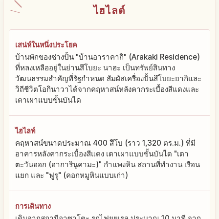
ไฮไลต์
เสน่ห์ในหนึ่งประโยค
บ้านพักของช่างปั้น "บ้านอาราคากิ" (Arakaki Residence)
ที่หลงเหลืออยู่ในย่านสึโบยะ นาฮะ เป็นทรัพย์สินทาง
วัฒนธรรมสำคัญที่รัฐกำหนด สัมผัสเครื่องปั้นสึโบยะยากิและ
วิถีชีวิตโอกินาวาได้จากคฤหาสน์หลังคากระเบื้องสีแดงและ
เตาเผาแบบขั้นบันได
ไฮไลท์
คฤหาสน์ขนาดประมาณ 400 สึโบ (ราว 1,320 ตร.ม.) ที่มี
อาคารหลังคากระเบื้องสีแดง เตาเผาแบบขั้นบันได "เตา
ตะวันออก (อาการินูคามะ)" กำแพงหิน สถานที่ทำงาน เรือน
แยก และ "ฟูรุ" (คอกหมูหินแบบเก่า)
การเดินทาง
เดินจากสถานีอาซาโตะ รถไฟยุยเรล ประมาณ 10 นาที จาก