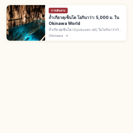
การเดินทาง
ถ้ำเกียวคุเซ็นโด โอกินาว่า: 5,000 ม. ใน
Okinawa World
ถ้ำเกียวคุเซ็นโด (Gyokusen-dō) ในโอกินาว่าเวิลด์
เมืองนันโจ จ.โอกินาว่า ยาวรวม 5,000 ม. มีหินงอก
Okinawa
→
หินย้อยกว่า 1 ล้านแท่ง เปิดให้เข้าชม 890 ม. จากนา
ฮะ 30 นาที