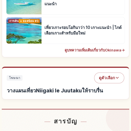
แนะนำ
การเดินทาง
ยอดนิยม #3
เที่ยวเกาะรอบโอกินาว่า 10 เกาะแนะนำ | ไกด์
เลือกเกาะสำหรับมือใหม่
ดูบทความเพิ่มเติมเกี่ยวกับOkinawa
→
ดูตัวเลือก
โฆษณา
วางแผนเที่ยวNiigaki Ie Juutakuให้ราบรื่น
หาที่พักใกล้Niigaki Ie Juutaku
↗
สารบัญ