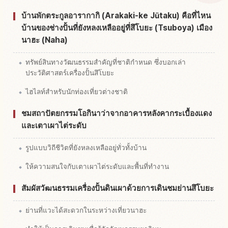
หากิจกรรมในNiigaki Ie Juutaku
↗
บ้านพักตระกูลอารากากิ (Arakaki-ke Jūtaku) คือที่ไหน
บ้านของช่างปั้นที่ยังหลงเหลืออยู่ที่สึโบยะ (Tsuboya) เมือง
นาฮะ (Naha)
ทรัพย์สินทางวัฒนธรรมสำคัญที่ชาติกำหนด ซึ่งบอกเล่า
ประวัติศาสตร์เครื่องปั้นสึโบยะ
ไฮไลท์สำหรับนักท่องเที่ยวต่างชาติ
ชมสถาปัตยกรรมโอกินาว่าจากอาคารหลังคากระเบื้องแดง
และเตาเผาไต่ระดับ
รูปแบบวิถีชีวิตที่ยังหลงเหลืออยู่ทั่วทั้งบ้าน
ให้ความสนใจกับเตาเผาไต่ระดับและพื้นที่ทำงาน
สัมผัสวัฒนธรรมเครื่องปั้นดินเผาด้วยการเดินชมย่านสึโบยะ
ย่านที่แวะได้สะดวกในระหว่างเที่ยวนาฮะ