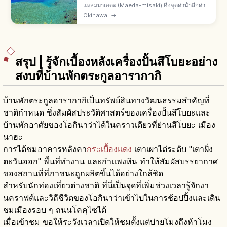
แหลมมาเอดะ (Maeda-misaki) คือจุดดำน้ำลึกดำ
น้ำตื้นชั้นนำหมู่บ้านอนนะ ตอนกลางเกาะหลักโอกิน
Okinawa
→
าวะ จากสนามบินนาฮะรถยนต์ 1–1.5 ชม. ถ้ำสีน้ำเงิน
อ่าวอุโมงค์เปล่งสีลึกลับ
สรุป | รู้จักเบื้องหลังเครื่องปั้นสึโบยะอย่าง
สงบที่บ้านพักตระกูลอารากากิ
บ้านพักตระกูลอารากากิเป็นทรัพย์สินทางวัฒนธรรมสำคัญที่
ชาติกำหนด ซึ่งสัมผัสประวัติศาสตร์ของเครื่องปั้นสึโบยะและ
บ้านพักอาศัยของโอกินาว่าได้ในคราวเดียวที่ย่านสึโบยะ เมือง
นาฮะ
การได้ชมอาคารหลังคา
กระเบื้องแดง
เตาเผาไต่ระดับ "เตาฝั่ง
ตะวันออก" พื้นที่ทำงาน และกำแพงหิน ทำให้สัมผัสบรรยากาศ
ของสถานที่ที่ภาชนะถูกผลิตขึ้นได้อย่างใกล้ชิด
สำหรับนักท่องเที่ยวต่างชาติ ที่นี่เป็นจุดที่เพิ่มช่วงเวลารู้จักงา
นคราฟต์และวิถีชีวิตของโอกินาว่าเข้าไปในการช้อปปิ้งและเดิน
ชมเมืองรอบ ๆ ถนนโคคุไซได้
เมื่อเข้าชม ขอให้ระวังเวลาเปิดให้ชมตั้งแต่บ่ายโมงถึงห้าโมง