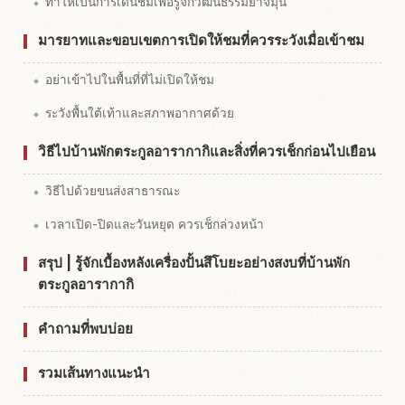
ทำให้เป็นการเดินชมเพื่อรู้จักวัฒนธรรมยาจิมุน
มารยาทและขอบเขตการเปิดให้ชมที่ควรระวังเมื่อเข้าชม
อย่าเข้าไปในพื้นที่ที่ไม่เปิดให้ชม
ระวังพื้นใต้เท้าและสภาพอากาศด้วย
วิธีไปบ้านพักตระกูลอารากากิและสิ่งที่ควรเช็กก่อนไปเยือน
วิธีไปด้วยขนส่งสาธารณะ
เวลาเปิด-ปิดและวันหยุด ควรเช็กล่วงหน้า
สรุป | รู้จักเบื้องหลังเครื่องปั้นสึโบยะอย่างสงบที่บ้านพัก
ตระกูลอารากากิ
คำถามที่พบบ่อย
รวมเส้นทางแนะนำ