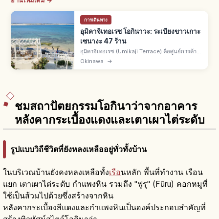
อ่านเพิ่มเติม →
การเดินทาง
อุมิคาจิเทอเรซ โอกินาวะ: ระเบียงขาวเกาะ
เซนางะ 47 ร้าน
อุมิคาจิเทอเรซ (Umikaji Terrace) คือศูนย์การค้า
แนวรีสอร์ตบนเกาะเซนางะ เมืองโทมิกุสึคุ จ.โอกินา
Okinawa
→
วะ จากสนามบินนาฮะรถยนต์ราว 15 นาที ราว 47
ร้าน วิวพระอาทิตย์ตกสวย
ชมสถาปัตยกรรมโอกินาว่าจากอาคาร
หลังคากระเบื้องแดงและเตาเผาไต่ระดับ
รูปแบบวิถีชีวิตที่ยังหลงเหลืออยู่ทั่วทั้งบ้าน
ในบริเวณบ้านยังคงหลงเหลือทั้ง
เรือ
นหลัก พื้นที่ทำงาน เรือน
แยก เตาเผาไต่ระดับ กำแพงหิน รวมถึง "ฟูรุ" (Fūru) คอกหมูที่
ใช้เป็นส้วมไปด้วยซึ่งสร้างจากหิน
หลังคากระเบื้องสีแดงและกำแพงหินเป็นองค์ประกอบสำคัญที่