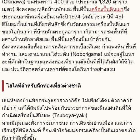
(Okinawa) บนพื้นที่ราว 400 สึโบ (ประมาณ 1,320 ตาราง
เมตร) ยังคงหลงเหลือบ้านพักและพื้นที่ปั้น
เครื่องปั้นดินเผา
ซึ่ง
ประกอบอาชีพเครื่องปั้นจนถึงปี 1974 (สมัยโชวะ ปีที่ 49)
สึโบยะเป็นย่านที่เกี่ยวพันลึกซึ้งกับวัฒนธรรมเครื่องปั้นดินเผา
ของโอกินาว่า ที่บ้านพักตระกูลอารากากิสามารถชมพื้นที่ที่
ผสานบ้านพักอาศัยและพื้นที่ปั้นเครื่องปั้นเข้าด้วยกัน
ยังคงหลงเหลือทั้งอาคารหลังคากระเบื้องสีแดง กำแพงหิน พื้นที่
ทำงาน และเตาเผาแบบไต่ระดับ (Noborigama) แม้จะอยู่ในนา
ฮะที่คึกคักในฐานะแหล่งท่องเที่ยว แต่ก็เป็นที่ที่ได้สัมผัสวิถีชีวิต
และประวัติศาสตร์งานคราฟต์ของโอกินาว่าอย่างสงบ
ไฮไลท์สำหรับนักท่องเที่ยวต่างชาติ
เสน่ห์ของบ้านพักตระกูลอารากากิคือ ไม่เพียงได้ชมตัวอาคาร
เดี่ยว ๆ แต่ได้สัมผัสไปพร้อมกับบรรยากาศของผืนแผ่นดินที่ให้
กำเนิดเครื่องปั้นสึโบยะ (Tsuboya-yaki)
หากมีมุมมองทั้งการชมภาชนะ การเดินชมย่านเมือง และการ
เรียนรู้ที่พิพิธภัณฑ์ ก็จะเข้าใจวัฒนธรรมเครื่องปั้นดินเผาของโอ
กินาว่าลึกซึ้งขึ้น