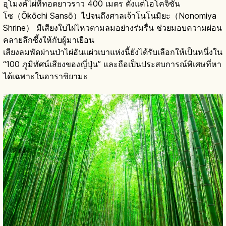
อุโมงค์ไผ่ที่ทอดยาวราว 400 เมตร ตั้งแต่โอโคจิซัน
โซ（Ōkōchi Sansō）ไปจนถึงศาลเจ้าโนโนมิยะ（Nonomiya
Shrine） มีเสียงใบไผ่ไหวตามลมอย่างร่มรื่น ช่วยมอบความผ่อน
คลายลึกซึ้งให้กับผู้มาเยือน
เสียงลมพัดผ่านป่าไผ่อันแผ่วเบาแห่งนี้ยังได้รับเลือกให้เป็นหนึ่งใน
“100 ภูมิทัศน์เสียงของญี่ปุ่น” และถือเป็นประสบการณ์พิเศษที่หา
ได้เฉพาะในอาราชิยามะ