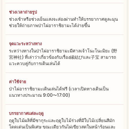
ช่วงเวลาถ่ายรูป
ช่วงเช้าหรือช่วงเย็นแสงจะส่องผ่านทำให้บรรยากาศดูละมุน
ช่วยให้ถ่ายภาพป่าไผ่อาราชิยามะได้ง่ายขึ้น
จุดแวะระหว่างทาง
ระหว่างทางในป่าไผ่อาราชิยามะมีศาลเจ้าโนะโนะมิยะ (野
宮神社) ที่เล่าว่าเกี่ยวข้องกับเรื่อง縁結びและ子宝 สามารถ
แวะควบคู่กับการเดินเล่นได้
ค่าใช้จ่าย
ป่าไผ่อาราชิยามะเดินเล่นได้ฟรี (เวลาเปิดทางเดินเป็น
แนวทางประมาณ 9:00〜17:00)
บรรยากาศแต่ละฤดู
ฤดูใบไม้ผลิที่มีซากุระและฤดูใบไม้ร่วงที่มีใบไม้เปลี่ยนสีมัก
โดดเด่นเป็นพิเศษ ขณะเดียวกันไผ่เขียวสดในหน้าร้อนและ