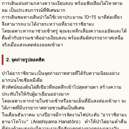
การเดินเล่นท่ามกลางความเงียบสงบ พร้อมฟังเสียงไผ่ไหวตาม
ลม เป็นประสบการณ์ที่พิเศษมาก
การเดินชมทางเดินป่าไผ่ใช้เวลาประมาณ 10–15 นาทีต่อเที่ยว
จึงสามารถแวะได้ง่ายระหว่างเที่ยวอาราชิยามะ
โดยเฉพาะหากมาช่วงเช้าตรู่ คุณจะหลีกเลี่ยงความแออัดและได้
ดื่มด่ำกับธรรมชาติอย่างเงียบสงบ พร้อมสัมผัสบรรยากาศเหนือ
จริงเมื่อแสงแดดส่องลอดเข้ามา
2. จุดถ่ายรูปยอดฮิต
ป่าไผ่อาราชิยามะเป็นจุดถ่ายภาพสวยที่ได้รับความนิยมอย่าง
มากบนโซเชียลมีเดีย
ทิวทัศน์ของต้นไผ่สีเขียวที่ทอดลึกเข้าไปสุดสายตา สร้างความ
ประทับใจให้กับผู้มาเยือนอย่างมาก
โดยเฉพาะหากถ่ายในช่วงเช้าหรือยามเย็นที่มีแสงส่องเข้ามา จะ
ได้ภาพที่มีบรรยากาศสวยชวนฝันเป็นพิเศษ
ในเดือนธันวาคม บางปีอาจมีการจัดงานไฟประดับ “อาราชิยามะ
ฮานาโทโระ”（Arashiyama Hanatōro） ทำให้ป่าไผ่ยามค่ำคืน
ที่ส่องด้วยแสงอุ่นมีความงามลึกลับแตกต่างจากตอนกลางวัน