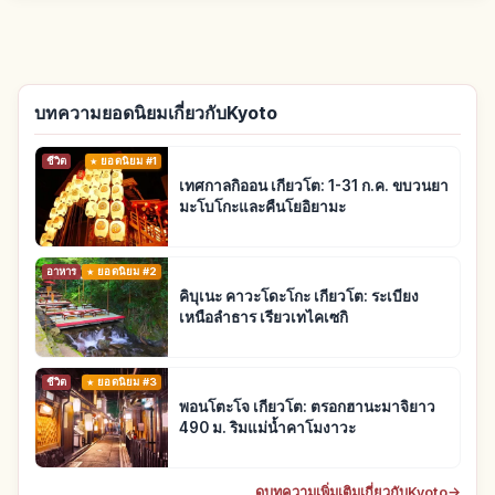
บทความยอดนิยมเกี่ยวกับKyoto
ชีวิต
ยอดนิยม #1
เทศกาลกิออน เกียวโต: 1-31 ก.ค. ขบวนยา
มะโบโกะและคืนโยอิยามะ
อาหาร
ยอดนิยม #2
คิบุเนะ คาวะโดะโกะ เกียวโต: ระเบียง
เหนือลำธาร เรียวเทไคเซกิ
ชีวิต
ยอดนิยม #3
พอนโตะโจ เกียวโต: ตรอกฮานะมาจิยาว
490 ม. ริมแม่น้ำคาโมงาวะ
ดูบทความเพิ่มเติมเกี่ยวกับKyoto
→