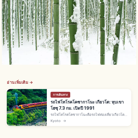
อ่านเพิ่มเติม →
การเดินทาง
รถไฟโทโรคโคซากาโนะ เกียวโต: หุบเขา
โฮซุ 7.3 กม. เปิดปี 1991
รถไฟโทโรคโคซากาโนะคือรถไฟท่องเที่ยวเกียวโต
โทโรคโคซากะ-โทโรคโคคาเมโอกะ 7.3 กม. เปิดปี
Kyoto
→
1991 ใช้รางเก่า JR สายซันอิน มี 5 ตู้ โดยตู้ที่ 5 เปิด
โล่ง