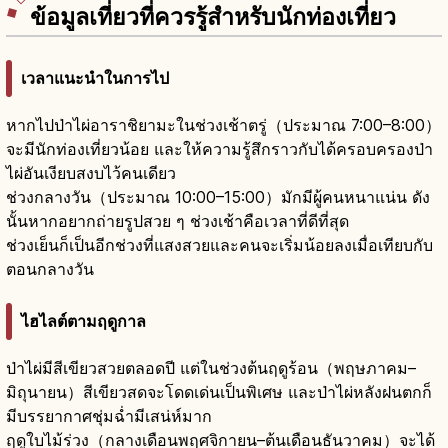
ข้อมูลเที่ยวที่ควรรู้สำหรับนักท่องเที่ยว
เวลาแนะนำในการไป
หากไปป่าไผ่อาราชิยามะในช่วงเช้าตรู่（ประมาณ 7:00–8:00）
จะมีนักท่องเที่ยวน้อย และให้ความรู้สึกราวกับได้ครอบครองป่า
ไผ่อันเงียบสงบไว้คนเดียว
ช่วงกลางวัน（ประมาณ 10:00–15:00）มักมีผู้คนหนาแน่น ดัง
นั้นหากอยากถ่ายรูปสวย ๆ ช่วงเช้าคือเวลาที่ดีที่สุด
ช่วงเย็นก็เป็นอีกช่วงที่แสงสวยและคนจะเริ่มน้อยลงเมื่อเทียบกับ
ตอนกลางวัน
ไฮไลต์ตามฤดูกาล
ป่าไผ่มีสีเขียวสวยตลอดปี แต่ในช่วงต้นฤดูร้อน（พฤษภาคม–
มิถุนายน）สีเขียวสดจะโดดเด่นเป็นพิเศษ และป่าไผ่หลังฝนตกก็
มีบรรยากาศชุ่มฉ่ำมีเสน่ห์มาก
ฤดูใบไม้ร่วง（กลางเดือนพฤศจิกายน–ต้นเดือนธันวาคม）จะได้