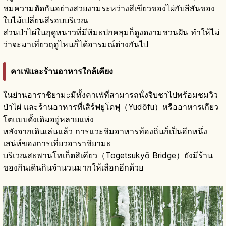
ชมความตัดกันอย่างสวยงามระหว่างสีเขียวของไผ่กับสีสันของ
ใบไม้เปลี่ยนสีรอบบริเวณ
ส่วนป่าไผ่ในฤดูหนาวที่มีหิมะปกคลุมก็ดูงดงามชวนฝัน ทำให้ไม่
ว่าจะมาเที่ยวฤดูไหนก็ได้อารมณ์ต่างกันไป
คาเฟ่และร้านอาหารใกล้เคียง
ในย่านอาราชิยามะมีทั้งคาเฟ่ที่สามารถนั่งจิบชาไปพร้อมชมวิว
ป่าไผ่ และร้านอาหารที่เสิร์ฟยูโดฟุ（Yudōfu）หรืออาหารเกียว
โตแบบดั้งเดิมอยู่หลายแห่ง
หลังจากเดินเล่นแล้ว การแวะชิมอาหารท้องถิ่นก็เป็นอีกหนึ่ง
เสน่ห์ของการเที่ยวอาราชิยามะ
บริเวณสะพานโทเก็ตสึเคียว（Togetsukyō Bridge）ยังมีร้าน
ของกินเดินกินจำนวนมากให้เลือกอีกด้วย