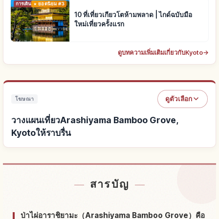
การเดินทาง
ยอดนิยม #3
10 ที่เที่ยวเกียวโตห้ามพลาด | ไกด์ฉบับมือ
ใหม่เที่ยวครั้งแรก
ดูบทความเพิ่มเติมเกี่ยวกับKyoto
→
ดูตัวเลือก
โฆษณา
วางแผนเที่ยวArashiyama Bamboo Grove,
Kyotoให้ราบรื่น
หาที่พักใกล้Arashiyama Bamboo Grove, Kyoto
↗
สารบัญ
หากิจกรรมในArashiyama Bamboo Grove, Kyoto
↗
ป่าไผ่อาราชิยามะ（Arashiyama Bamboo Grove）คือ