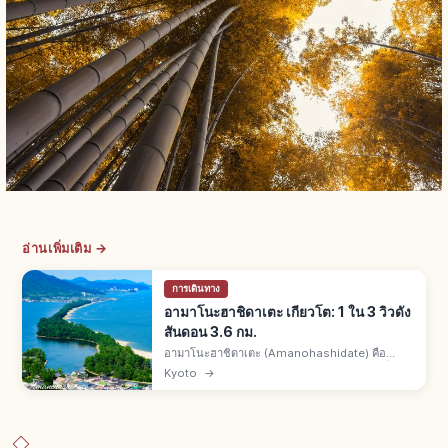
อ่านเพิ่มเติม →
การเดินทาง
อามาโนะฮาชิดาเตะ เกียวโต: 1 ใน 3 วิวดัง
สันดอน 3.6 กม.
อามาโนะฮาชิดาเตะ (Amanohashidate) คือ
สันดอนทรายมิยาซุเหนือเกียวโต 1 ใน 3 วิวดังญี่ปุ่
Kyoto
→
นกับมัตสึชิมะและมิยาจิมะ ยาว 3.6 กม. ต้นสนกว่า
6,700 ต้น ทิวทัศน์งดงามพิเศษ