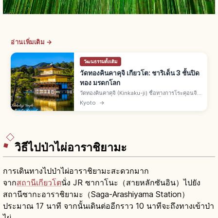
อ่านเพิ่มเติม →
วัฒนธรรมดั้งเดิม
วัดทองคินคาคุจิ เกียวโต: ชาริเด็น 3 ชั้นปิด
ทอง มรดกโลก
วัดทองคินคาคุจิ (Kinkaku-ji) ชื่อทางการโระคุอนจิ
คือวัดเขตคิตะเกียวโต ชาริเด็น 3 ชั้นปิดทองคำเปลว
Kyoto
→
สร้างโดยอาชิคางะ โยชิมิตสึยุคมุโรมาจิ มรดกโลกยู
เนสโกปี 1994
วิธีไปป่าไผ่อาราชิยามะ
การเดินทางไปป่าไผ่อาราชิยามะสะดวกมาก
จาก
สถานีเกียวโต
นั่ง JR ซากาโนะ（สายหลักซันอิน）ไปยัง
สถานีซากะอาราชิยามะ（Saga-Arashiyama Station）
ประมาณ 17 นาที จากนั้นเดินต่ออีกราว 10 นาทีจะถึงทางเข้าป่า
ไผ่