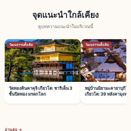
จุดแนะนำใกล้เคียง
ดูบทความแนะนำในบริเวณนี้
วัฒนธรรมดั้งเดิม
วัฒนธรรมดั้งเดิม
วัดทองคินคาคุจิ เกียวโต: ชาริเด็น 3
หมู่บ้านมิยามะคายาบุกิ
ชั้นปิดทอง มรดกโลก
เกียวโต: 39 หลังคามุงหญ้
อ่านต่อ →