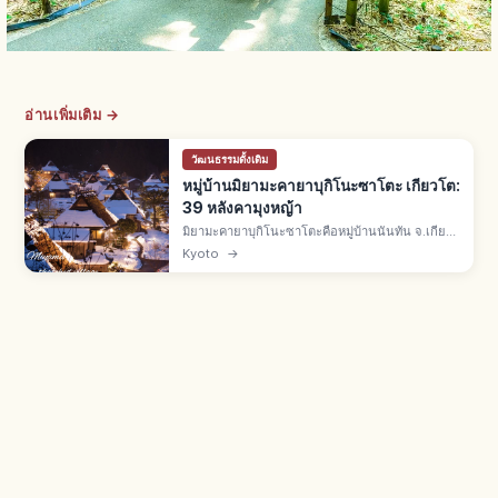
อ่านเพิ่มเติม →
วัฒนธรรมดั้งเดิม
หมู่บ้านมิยามะคายาบุกิโนะซาโตะ เกียวโต:
39 หลังคามุงหญ้า
มิยามะคายาบุกิโนะซาโตะคือหมู่บ้านนันทัน จ.เกียว
โต บ้านราว 50 หลัง มีหลังคามุงหญ้าคา 39 หลัง เขต
Kyoto
→
อนุรักษ์แห่งชาติปี 1993 และ Best Tourism
Village จาก UN Tourism