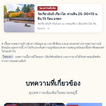
วัฒนธรรมดั้งเดิม
วัดเรียวอันจิ เกียวโต: สวนหิน 25-30x10 ม.
หิน 15 ก้อน มรดก
วัดเรียวอันจิ (Ryōan-ji) เขตอุเคียว เมืองเกียวโต วัด
เซนนิกายรินไซสายเมียวชินจิ สวนหินคาเระซันซุย
Kyoto
→
กว้าง 25-30 ม. ลึก 10 ม. มีหิน 15 ก้อน มรดกโลกยูเนส
โกปี 1994
※ เนื้อหาบทความอ้างอิงจากข้อมูล ณ เวลาที่เขียน และอาจแตกต่างจากสถานการณ์
ปัจจุบัน นอกจากนี้ เราไม่รับประกันความถูกต้องและความสมบูรณ์ของเนื้อหาที่เผยแพร่
โปรดเข้าใจ
โฆษณา
บทความนี้อาจมีโฆษณา (ลิงก์พันธมิตร) และเราอาจได้รับค่าคอมมิชชัน
จากการจองผ่านลิงก์
บทความที่เกี่ยวข้อง
ดูบทความเพิ่มเติมในหมวดหมู่นี้