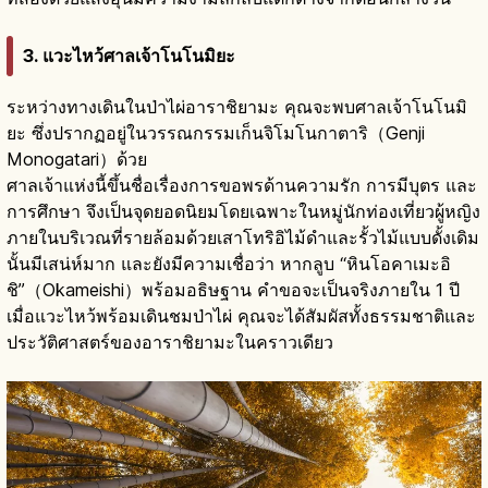
3. แวะไหว้ศาลเจ้าโนโนมิยะ
ระหว่างทางเดินในป่าไผ่อาราชิยามะ คุณจะพบศาลเจ้าโนโนมิ
ยะ ซึ่งปรากฏอยู่ในวรรณกรรมเก็นจิโมโนกาตาริ（Genji
Monogatari）ด้วย
ศาลเจ้าแห่งนี้ขึ้นชื่อเรื่องการขอพรด้านความรัก การมีบุตร และ
การศึกษา จึงเป็นจุดยอดนิยมโดยเฉพาะในหมู่นักท่องเที่ยวผู้หญิง
ภายในบริเวณที่รายล้อมด้วยเสาโทริอิไม้ดำและรั้วไม้แบบดั้งเดิม
นั้นมีเสน่ห์มาก และยังมีความเชื่อว่า หากลูบ “หินโอคาเมะอิ
ชิ”（Okameishi）พร้อมอธิษฐาน คำขอจะเป็นจริงภายใน 1 ปี
เมื่อแวะไหว้พร้อมเดินชมป่าไผ่ คุณจะได้สัมผัสทั้งธรรมชาติและ
ประวัติศาสตร์ของอาราชิยามะในคราวเดียว