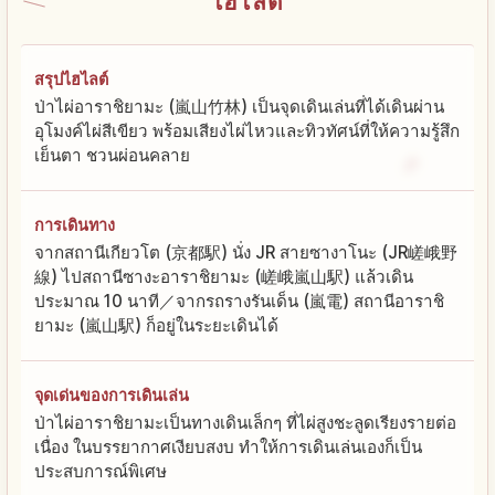
ไฮไลต์
สรุปไฮไลต์
ป่าไผ่อาราชิยามะ (嵐山竹林) เป็นจุดเดินเล่นที่ได้เดินผ่าน
อุโมงค์ไผ่สีเขียว พร้อมเสียงไผ่ไหวและทิวทัศน์ที่ให้ความรู้สึก
เย็นตา ชวนผ่อนคลาย
การเดินทาง
จากสถานีเกียวโต (京都駅) นั่ง JR สายซางาโนะ (JR嵯峨野
線) ไปสถานีซางะอาราชิยามะ (嵯峨嵐山駅) แล้วเดิน
ประมาณ 10 นาที／จากรถรางรันเด็น (嵐電) สถานีอาราชิ
ยามะ (嵐山駅) ก็อยู่ในระยะเดินได้
จุดเด่นของการเดินเล่น
ป่าไผ่อาราชิยามะเป็นทางเดินเล็กๆ ที่ไผ่สูงชะลูดเรียงรายต่อ
เนื่อง ในบรรยากาศเงียบสงบ ทำให้การเดินเล่นเองก็เป็น
ประสบการณ์พิเศษ