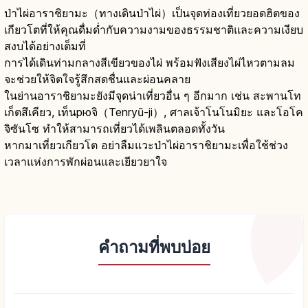
ป่าไผ่อาราชิยามะ（ทางเดินป่าไผ่）เป็นจุดท่องเที่ยวยอดฮิตของ
เกียวโตที่ให้คุณดื่มด่ำกับความงามของธรรมชาติและความเงียบ
สงบได้อย่างเต็มที่
การได้เดินท่ามกลางสีเขียวของไผ่ พร้อมฟังเสียงไผ่ไหวตามลม
จะช่วยให้จิตใจรู้สึกสดชื่นและผ่อนคลาย
ในย่านอาราชิยามะยังมีจุดน่าเที่ยวอื่น ๆ อีกมาก เช่น สะพานโท
เก็ตสึเคียว, เท็นрюจิ（Tenryū-ji）, ศาลเจ้าโนโนมิยะ และโอโค
จิซันโซ ทำให้สามารถเที่ยวได้เพลินตลอดทั้งวัน
หากมาเที่ยวเกียวโต อย่าลืมแวะป่าไผ่อาราชิยามะเพื่อใช้ช่วง
เวลาแห่งการพักผ่อนและเยียวยาใจ
คำถามที่พบบ่อย