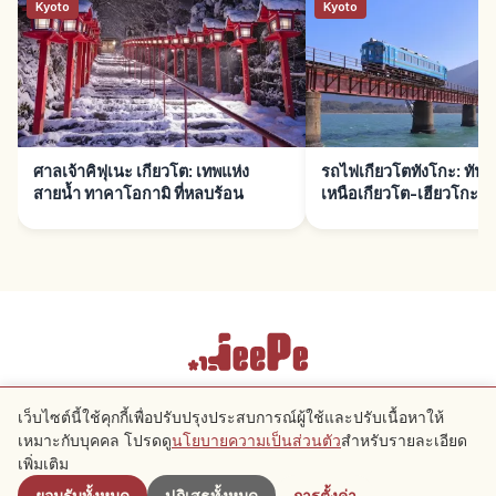
Kyoto
Kyoto
ศาลเจ้าคิฟุเนะ เกียวโต: เทพแห่ง
รถไฟเกียวโตทังโกะ: ทันเท
สายน้ำ ทาคาโอกามิ ที่หลบร้อน
เหนือเกียวโต-เฮียวโกะ
เงื่อนไขการให้บริการ
นโยบายความเป็นส่วนตัว
การตั้งค่าคุกกี้
เว็บไซต์นี้ใช้คุกกี้เพื่อปรับปรุงประสบการณ์ผู้ใช้และปรับเนื้อหาให้
เหมาะกับบุคคล โปรดดู
นโยบายความเป็นส่วนตัว
สำหรับรายละเอียด
ใกล้เคียง
เพิ่มเติม
Copyright © 2026 JeePe Inc. All rights reserved.
ยอมรับทั้งหมด
ปฏิเสธทั้งหมด
การตั้งค่า