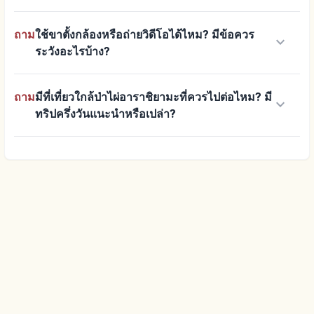
ถาม
ใช้ขาตั้งกล้องหรือถ่ายวิดีโอได้ไหม? มีข้อควร
keyboard_arrow_down
ระวังอะไรบ้าง?
ถาม
มีที่เที่ยวใกล้ป่าไผ่อาราชิยามะที่ควรไปต่อไหม? มี
keyboard_arrow_down
ทริปครึ่งวันแนะนำหรือเปล่า?