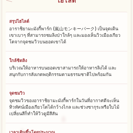
ไฮไลต์
สรุปไฮไลต์
อาราชิยามะมังกี้พาร์ก (嵐山モンキーパーク) เป็นจุดเดิน
เขาเบาๆ ที่สามารถชมลิงป่าใกล้ๆ และมองเห็นวิวเมืองเกียว
โตจากจุดชมวิวบนยอดเขาได้
ใกล้ชิดลิง
บริเวณให้อาหารบนยอดเขาสามารถให้อาหารลิงได้ และ
สนุกกับการสังเกตพฤติกรรมตามธรรมชาติไปพร้อมกัน
จุดชมวิว
จุดชมวิวของอาราชิยามะมังกี้พาร์กในวันที่อากาศดีจะเห็น
ทิวทัศน์เมืองเกียวโตได้กว้างไกล และช่วงซากุระหรือใบไม้
เปลี่ยนสีก็ทำให้วิวดูมีสีสัน
เวลาเดินขึ้นโดยประมาณ