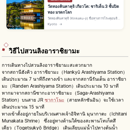
วัดทองคินคาคุจิ เกียวโต: ชาริเด็น 3 ชั้นปิด
ทอง มรดกโลก
วัดทองคินคาคุจิ (Kinkaku-ji) ชื่อทางการโระคุอนจิ
คือวัดเขตคิตะเกียวโต ชาริเด็น 3 ชั้นปิดทองคำเปลว
Kyoto
→
สร้างโดยอาชิคางะ โยชิมิตสึยุคมุโรมาจิ มรดกโลกยู
เนสโกปี 1994
วิธีไปสวนลิงอาราชิยามะ
การเดินทางไปสวนลิงอาราชิยามะสะดวกมาก
จากสถานีฮังคิว อาราชิยามะ（Hankyū Arashiyama Station）
เดินประมาณ 7 นาทีถึงทางเข้า และจากสถานีรันเด็น อาราชิยา
มะ（Randen Arashiyama Station）เดินประมาณ 10 นาที
หากมาจากสถานีซากะอาราชิยามะ（Saga-Arashiyama
Station）บนสาย JR
ซากาโนะ
（สายหลักซันอิน）จะใช้เวลา
เดินประมาณ 15 นาที
ทางเข้าตั้งอยู่ภายในบริเวณศาลเจ้าอิจิทานิ มุนากาตะ（Ichitani
Munakata Shrine） ซึ่งอยู่ทางด้านใต้ของสะพานโทเก็ตสึ
เคียว（Togetsukyō Bridge） เดินเลียบแม่น้ำไปทางต้นน้ำ