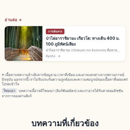
อ่านต่อ →
การเดินทาง
ป่าไผ่อาราชิยามะ เกียวโต: ทางเดิน 400 ม.
100 ภูมิทัศน์เสียง
ป่าไผ่อาราชิยามะ (Chikurin no Komichi) คือทางเดิน
ป่าไผ่เขตอุเคียว เมืองเกียวโต ยาวราว 400 ม. จากโอ
Kyoto
→
โคจิซันโซถึงศาลเจ้าโนโนมิยะ 1 ใน 100 ภูมิทัศน์เสียง
ของญี่ปุ่น
※ เนื้อหาบทความอ้างอิงจากข้อมูล ณ เวลาที่เขียน และอาจแตกต่างจากสถานการณ์
ปัจจุบัน นอกจากนี้ เราไม่รับประกันความถูกต้องและความสมบูรณ์ของเนื้อหาที่เผยแพร่
โปรดเข้าใจ
โฆษณา
บทความนี้อาจมีโฆษณา (ลิงก์พันธมิตร) และเราอาจได้รับค่าคอมมิชชัน
จากการจองผ่านลิงก์
บทความที่เกี่ยวข้อง