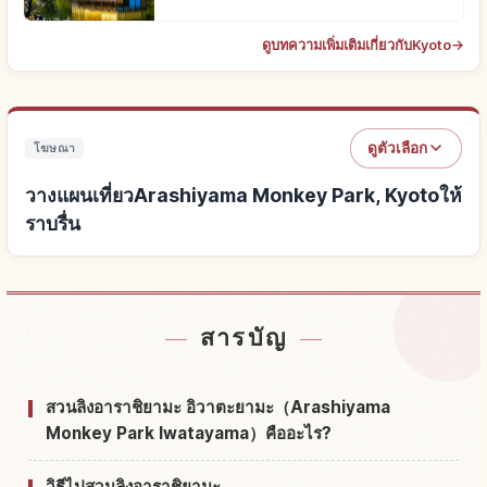
ดูบทความเพิ่มเติมเกี่ยวกับKyoto
→
ดูตัวเลือก
โฆษณา
วางแผนเที่ยวArashiyama Monkey Park, Kyotoให้
ราบรื่น
หาที่พักใกล้Arashiyama Monkey Park, Kyoto
↗
สารบัญ
หากิจกรรมในArashiyama Monkey Park, Kyoto
↗
สวนลิงอาราชิยามะ อิวาตะยามะ（Arashiyama
Monkey Park Iwatayama）คืออะไร?
วิธีไปสวนลิงอาราชิยามะ