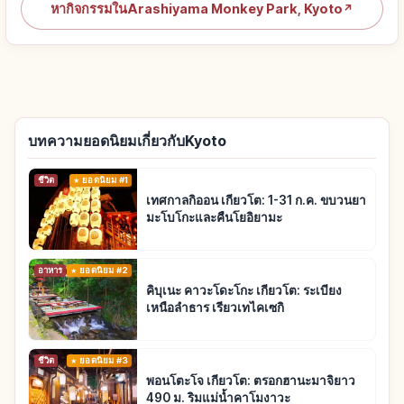
หากิจกรรมในArashiyama Monkey Park, Kyoto
↗
บทความยอดนิยมเกี่ยวกับKyoto
ชีวิต
ยอดนิยม #1
เทศกาลกิออน เกียวโต: 1-31 ก.ค. ขบวนยา
มะโบโกะและคืนโยอิยามะ
อาหาร
ยอดนิยม #2
คิบุเนะ คาวะโดะโกะ เกียวโต: ระเบียง
เหนือลำธาร เรียวเทไคเซกิ
ชีวิต
ยอดนิยม #3
พอนโตะโจ เกียวโต: ตรอกฮานะมาจิยาว
490 ม. ริมแม่น้ำคาโมงาวะ