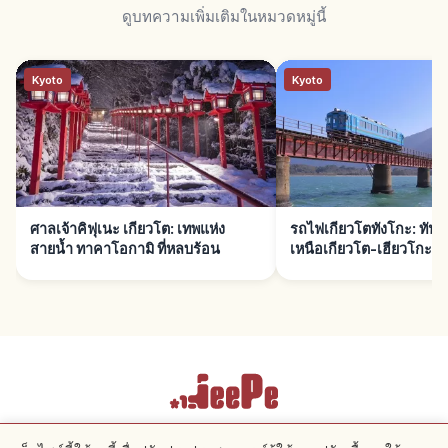
ดูบทความเพิ่มเติมในหมวดหมู่นี้
Kyoto
Kyoto
ศาลเจ้าคิฟุเนะ เกียวโต: เทพแห่ง
รถไฟเกียวโตทังโกะ: ทันเท
สายน้ำ ทาคาโอกามิ ที่หลบร้อน
เหนือเกียวโต-เฮียวโกะ
เงื่อนไขการให้บริการ
นโยบายความเป็นส่วนตัว
การตั้งค่าคุกกี้