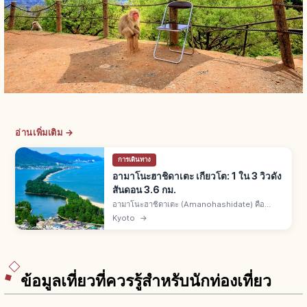
อ่านเพิ่มเติม →
การเดินทาง
อามาโนะฮาชิดาเตะ เกียวโต: 1 ใน 3 วิวดัง
สันดอน 3.6 กม.
อามาโนะฮาชิดาเตะ (Amanohashidate) คือ
สันดอนทรายมิยาซุเหนือเกียวโต 1 ใน 3 วิวดังญี่ปุ่
Kyoto
→
นกับมัตสึชิมะและมิยาจิมะ ยาว 3.6 กม. ต้นสนกว่า
6,700 ต้น ทิวทัศน์งดงามพิเศษ
ข้อมูลเที่ยวที่ควรรู้สำหรับนักท่องเที่ยว