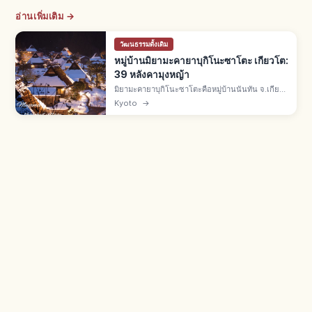
อ่านเพิ่มเติม →
วัฒนธรรมดั้งเดิม
หมู่บ้านมิยามะคายาบุกิโนะซาโตะ เกียวโต:
39 หลังคามุงหญ้า
มิยามะคายาบุกิโนะซาโตะคือหมู่บ้านนันทัน จ.เกียว
โต บ้านราว 50 หลัง มีหลังคามุงหญ้าคา 39 หลัง เขต
Kyoto
→
อนุรักษ์แห่งชาติปี 1993 และ Best Tourism
Village จาก UN Tourism