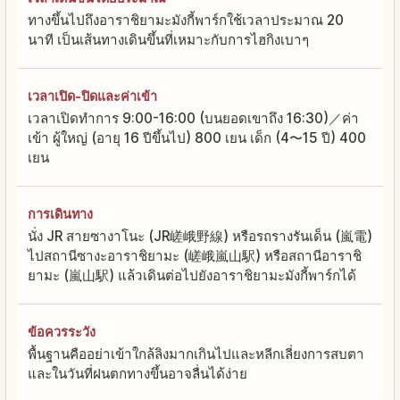
ทางขึ้นไปถึงอาราชิยามะมังกี้พาร์กใช้เวลาประมาณ 20
นาที เป็นเส้นทางเดินขึ้นที่เหมาะกับการไฮกิงเบาๆ
เวลาเปิด-ปิดและค่าเข้า
เวลาเปิดทำการ 9:00-16:00 (บนยอดเขาถึง 16:30)／ค่า
เข้า ผู้ใหญ่ (อายุ 16 ปีขึ้นไป) 800 เยน เด็ก (4〜15 ปี) 400
เยน
การเดินทาง
นั่ง JR สายซางาโนะ (JR嵯峨野線) หรือรถรางรันเด็น (嵐電)
ไปสถานีซางะอาราชิยามะ (嵯峨嵐山駅) หรือสถานีอาราชิ
ยามะ (嵐山駅) แล้วเดินต่อไปยังอาราชิยามะมังกี้พาร์กได้
ข้อควรระวัง
พื้นฐานคืออย่าเข้าใกล้ลิงมากเกินไปและหลีกเลี่ยงการสบตา
และในวันที่ฝนตกทางขึ้นอาจลื่นได้ง่าย