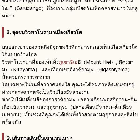
ของลิงตามฤดูกาล เช่น ลูกลิงในฤดูใบไม้ผลิ หรือภาพ “ซารุดัง
โงะ”（Sarudango）ที่ลิงเกาะกลุ่มเบียดกันเพื่อคลายหนาวในฤดู
หนาว
2. จุดชมวิวพาโนรามาเมืองเกียวโต
บนยอดเขาของสวนลิงมีจุดชมวิวที่สามารถมองเห็นเมืองเกียวโต
ได้แบบกว้างไกล
วิวพาโนรามาที่มองเห็นทั้ง
ภูเขาฮิเอ
อิ（Mount Hiei）, คิตะยา
มะ（Kitayama） และเทือกเขาฮิงาชิยามะ（Higashiyama）
นั้นสวยตระการตามาก
โดยเฉพาะในวันที่อากาศแจ่มใส คุณจะได้ชมภาพลิงเล่นซนอยู่
ท่ามกลางฉากหลังเป็นวิวเมืองอันสวยงาม
ช่วงใบไม้เปลี่ยนสีของอาราชิยามะ（กลางเดือนพฤศจิกายน–ต้น
เดือนธันวาคม）และฤดูซากุระ（ปลายเดือนมีนาคม–ต้นเดือน
เมษายน）เป็นช่วงที่คุณจะได้เห็นทั้งวิวสวยตามฤดูกาลและลิงไป
พร้อมกัน
3. เส้นทางเดินขึ้นเขาแบบเบา ๆ