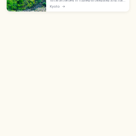
รถไฟโทโรคโคซากาโนะคือรถไฟท่องเที่ยวเกียวโต
โทโรคโคซากะ-โทโรคโคคาเมโอกะ 7.3 กม. เปิดปี
Kyoto
→
1991 ใช้รางเก่า JR สายซันอิน มี 5 ตู้ โดยตู้ที่ 5 เปิด
โล่ง