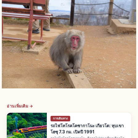
อ่านเพิ่มเติม →
การเดินทาง
รถไฟโทโรคโคซากาโนะ เกียวโต: หุบเขา
โฮซุ 7.3 กม. เปิดปี 1991