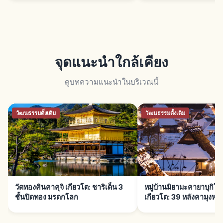
จุดแนะนำใกล้เคียง
ดูบทความแนะนำในบริเวณนี้
วัฒนธรรมดั้งเดิม
วัฒนธรรมดั้งเดิม
วัดทองคินคาคุจิ เกียวโต: ชาริเด็น 3
หมู่บ้านมิยามะคายาบุกิ
ชั้นปิดทอง มรดกโลก
เกียวโต: 39 หลังคามุงหญ้