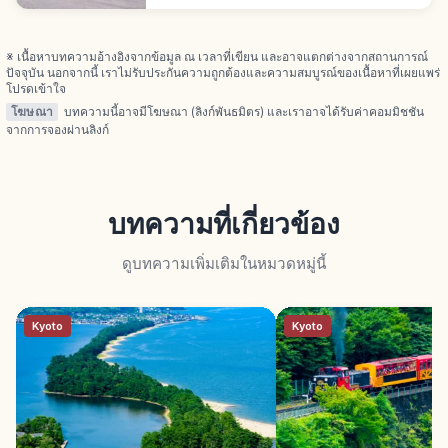
ปี 1911 (เมจิ 44) อาคาร 1 เสร็จปี 1913 (ไทโช 2) ปรับ
เป็นศูนย์การค้าปี 2002
※ เนื้อหาบทความอ้างอิงจากข้อมูล ณ เวลาที่เขียน และอาจแตกต่างจากสถานการณ์
ปัจจุบัน นอกจากนี้ เราไม่รับประกันความถูกต้องและความสมบูรณ์ของเนื้อหาที่เผยแพร่
โปรดเข้าใจ
โฆษณา
บทความนี้อาจมีโฆษณา (ลิงก์พันธมิตร) และเราอาจได้รับค่าคอมมิชชัน
จากการจองผ่านลิงก์
บทความที่เกี่ยวข้อง
ดูบทความเพิ่มเติมในหมวดหมู่นี้
Kyoto
Kyoto