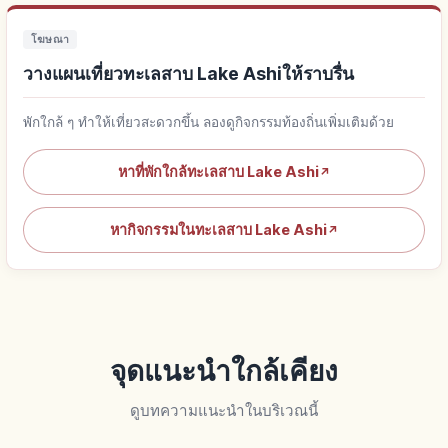
โฆษณา
วางแผนเที่ยวทะเลสาบ Lake Ashiให้ราบรื่น
พักใกล้ ๆ ทำให้เที่ยวสะดวกขึ้น ลองดูกิจกรรมท้องถิ่นเพิ่มเติมด้วย
หาที่พักใกล้ทะเลสาบ Lake Ashi
↗
หากิจกรรมในทะเลสาบ Lake Ashi
↗
จุดแนะนำใกล้เคียง
ดูบทความแนะนำในบริเวณนี้