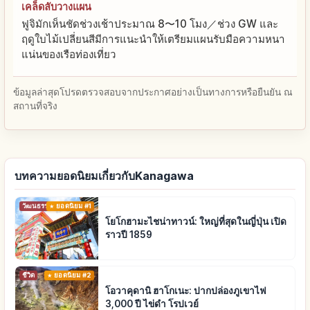
เคล็ดลับวางแผน
ฟูจิมักเห็นชัดช่วงเช้าประมาณ 8〜10 โมง／ช่วง GW และ
ฤดูใบไม้เปลี่ยนสีมีการแนะนำให้เตรียมแผนรับมือความหนา
แน่นของเรือท่องเที่ยว
ข้อมูลล่าสุดโปรดตรวจสอบจากประกาศอย่างเป็นทางการหรือยืนยัน ณ
สถานที่จริง
บทความยอดนิยมเกี่ยวกับKanagawa
วัฒนธรรมดั้งเดิม
ยอดนิยม #1
โยโกฮามะไชน่าทาวน์: ใหญ่ที่สุดในญี่ปุ่น เปิด
ราวปี 1859
ชีวิต
ยอดนิยม #2
โอวาคุดานิ ฮาโกเนะ: ปากปล่องภูเขาไฟ
3,000 ปี ไข่ดำ โรปเวย์