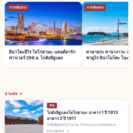
การเดินทาง
การเดินทาง
มินาโตะมิไร โยโกฮามะ: แลนด์มาร์ก
คามาคุระ คานางาวะ: เมื
ทาวเวอร์ 296 ม. โกดังอิฐแดง
ซามูไร มินาโมโตะ โนะ โ
อ่านต่อ →
ชีวิต
โกดังอิฐแดงโยโกฮามะ: อาคาร 1 ปี 1913
อาคาร 2 ปี 1911
โกดังอิฐแดงโยโกฮามะ (Yokohama Red Brick
Warehouse) สร้างปลายเมจิ-ต้นไทโช อาคาร 2 เสร็จ
Kanagawa
→