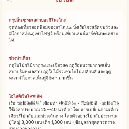
สรุปสั้น ๆ: ทะเลสาบอะชิโนะโกะ
จุดท่องเที่ยวยอดนิยมของฮาโกเนะ นั่งเรือโจรสลัดชมวิวและ
มีโอกาสเห็นภูเขาไฟฟูจิ พร้อมเที่ยวแลนด์มาร์คริมทะเลสาบ
ได้
ช่วงน่าเที่ยว
ฤดูใบไม้ผลิมีซากุระและเขียวสด ฤดูร้อนบรรยากาศเย็น
สบายริมทะเลสาบ ฤดูใบไม้ร่วงชมใบไม้เปลี่ยนสี และฤดู
หนาวมีโอกาสเห็นฟูจิชัด ๆ มากขึ้น
ไฮไลต์เรือโจรสลัด
เรือ “箱根海賊船” เชื่อมท่า 桃源台港・元箱根港・箱根町港
ใช้เวลาประมาณ 25〜40 นาที ค่าโดยสารเปลี่ยนตามเที่ยว
เดียว/ไปกลับและช่วงเส้นทาง โดยตัวอย่างไปกลับประมาณ
ผู้ใหญ่ 3,000 เยน เด็ก 1,300 เยน（ข้อมูลล่าสุดควรตรวจ
สอบจากทางการ）