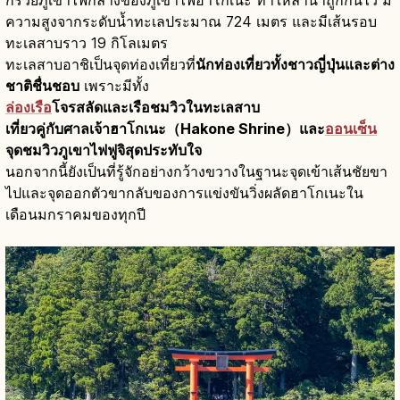
กรวยภูเขาไฟกลางของภูเขาไฟฮาโกเนะ ทำให้ลำน้ำถูกกั้นไว้ มี
ความสูงจากระดับน้ำทะเลประมาณ 724 เมตร และมีเส้นรอบ
ทะเลสาบราว 19 กิโลเมตร
ทะเลสาบอาชิเป็นจุดท่องเที่ยวที่
นักท่องเที่ยวทั้งชาวญี่ปุ่นและต่าง
ชาติชื่นชอบ
เพราะมีทั้ง
ล่องเรือ
โจรสลัดและเรือชมวิวในทะเลสาบ
เที่ยวคู่กับศาลเจ้าฮาโกเนะ（Hakone Shrine）และ
ออนเซ็น
จุดชมวิวภูเขาไฟฟูจิสุดประทับใจ
นอกจากนี้ยังเป็นที่รู้จักอย่างกว้างขวางในฐานะจุดเข้าเส้นชัยขา
ไปและจุดออกตัวขากลับของการแข่งขันวิ่งผลัดฮาโกเนะใน
เดือนมกราคมของทุกปี