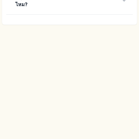
keyboard_arrow_down
ไหม?