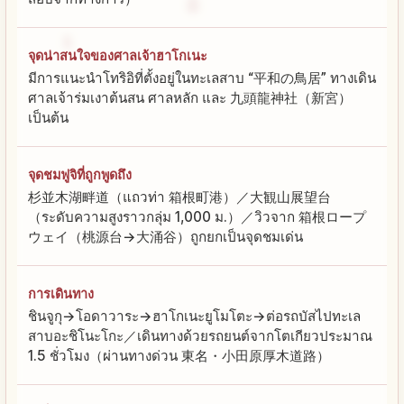
จุดน่าสนใจของศาลเจ้าฮาโกเนะ
มีการแนะนำโทริอิที่ตั้งอยู่ในทะเลสาบ “平和の鳥居” ทางเดิน
ศาลเจ้าร่มเงาต้นสน ศาลหลัก และ 九頭龍神社（新宮）
เป็นต้น
จุดชมฟูจิที่ถูกพูดถึง
杉並木湖畔道（แถวท่า 箱根町港）／大観山展望台
（ระดับความสูงราวกลุ่ม 1,000 ม.）／วิวจาก 箱根ロープ
ウェイ（桃源台→大涌谷）ถูกยกเป็นจุดชมเด่น
การเดินทาง
ชินจูกุ→โอดาวาระ→ฮาโกเนะยูโมโตะ→ต่อรถบัสไปทะเล
สาบอะชิโนะโกะ／เดินทางด้วยรถยนต์จากโตเกียวประมาณ
1.5 ชั่วโมง（ผ่านทางด่วน 東名・小田原厚木道路）