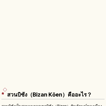
สวนบิซัง（Bizan Kōen）คืออะไร？
สวนบิซังเป็นสวนบนยอดเขาบิซัง（Bizan）สัญลักษณ์ของเมือง