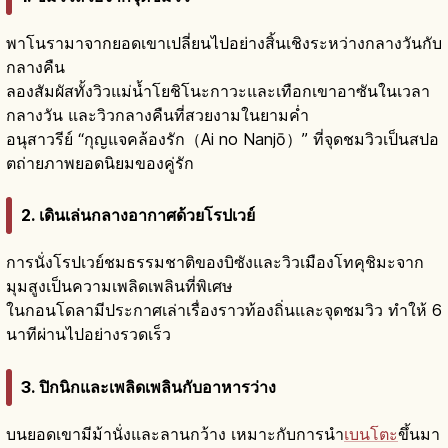
พาโนรามาจากยอดเขาเปลี่ยนไปอย่างสิ้นเชิงระหว่างกลางวันกับ
กลางคืน
ลองสัมผัสทั้งวิวแม่น้ำโยชิโนะกาวะและเทือกเขาอาซันในเวลา
กลางวัน และวิวกลางคืนที่สวยงามในยามค่ำ
อนุสาวรีย์ “กุญแจคล้องรัก（Ai no Nanjō）” ที่จุดชมวิวเป็นสปอ
ตถ่ายภาพยอดนิยมของคู่รัก
2. เดินเล่นกลางอากาศด้วยโรปเวย์
การนั่งโรปเวย์ชมธรรมชาติของบิซังและวิวเมืองโทคุชิมะจาก
มุมสูงเป็นความเพลิดเพลินที่พิเศษ
ในกอนโดลามีประกาศเล่าเรื่องราวท้องถิ่นและจุดชมวิว ทำให้ 6
นาทีผ่านไปอย่างรวดเร็ว
3. ปิกนิกและเพลิดเพลินกับอาหารว่าง
บนยอดเขามีม้านั่งและลานกว้าง เหมาะกับการนำ
เบนโตะ
ขึ้นมา