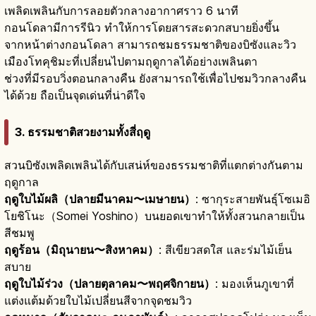
เพลิดเพลินกับการลอยตัวกลางอากาศราว 6 นาที
กอนโดลามีการรีนิว ทำให้การโดยสารสะดวกสบายยิ่งขึ้น
จากหน้าต่างกอนโดลา สามารถชมธรรมชาติของบิซังและวิว
เมืองโทคุชิมะที่เปลี่ยนไปตามฤดูกาลได้อย่างเพลินตา
ช่วงที่มีรอบวิ่งตอนกลางคืน ยังสามารถใช้เพื่อไปชมวิวกลางคืน
ได้ด้วย ถือเป็นจุดเด่นที่น่าดีใจ
3. ธรรมชาติสวยงามทั้งสี่ฤดู
สวนบิซังเพลิดเพลินได้กับเสน่ห์ของธรรมชาติที่แตกต่างกันตาม
ฤดูกาล
ฤดูใบไม้ผลิ（ปลายมีนาคม〜เมษายน）
: ซากุระสายพันธุ์โซเมอิ
โยชิโนะ（Somei Yoshino）บนยอดเขาทำให้ทั้งสวนกลายเป็น
สีชมพู
ฤดูร้อน（มิถุนายน〜สิงหาคม）
: สีเขียวสดใส และร่มไม้เย็น
สบาย
ฤดูใบไม้ร่วง（ปลายตุลาคม〜พฤศจิกายน）
: มองเห็นภูเขาที่
แต่งแต้มด้วยใบไม้เปลี่ยนสีจากจุดชมวิว