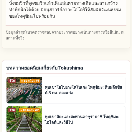
นั่งชมวิวที่จุดชมวิวแล้วเดินเล่นตามทางเดินและลานกว้าง
ทำพิกนิกได้ด้วย มีอนุสาวรีย์อาวะโอโดริให้สัมผัสวัฒนธรรม
ของโทคุชิมะไปพร้อมกัน
ข้อมูลล่าสุดโปรดตรวจสอบจากประกาศอย่างเป็นทางการหรือยืนยัน ณ
สถานที่จริง
บทความยอดนิยมเกี่ยวกับTokushima
ชีวิต
ยอดนิยม #1
หุบเขาโอโบเกะโคโบเกะ โทคุชิมะ: หินผลึกชีส
ต์ 8 กม. ล่องแก่ง
ชีวิต
ยอดนิยม #2
หุบเขาอิยะและสะพานคาซุราบาชิ โทคุชิมะ:
ไฮไลต์และวิธีไป