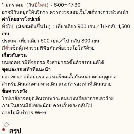
1 มกราคม（วัน
ปีใหม่
）: 6:00〜17:30
อาจมีวันหยุดให้บริการ ควรตรวจสอบเว็บไซต์ทางการล่วงหน้า
ค่าโดยสารโรปเวย์
ทั่วไป（มัธยมต้นขึ้นไป）: เที่ยวเดียว 900 เยน／ไป-กลับ 1,500
เยน
ประถม: เที่ยวเดียว 500 เยน／ไป-กลับ 800 เยน
มี
ตั๋ว
เซ็ตคุ้มค่ารวมพิพิธภัณฑ์อะวะโอโดริด้วย
เกี่ยวกับสวน
บนยอดเขามีที่จอดรถ จึงสามารถขึ้นด้วยรถยนต์ได้
ชุดและรองเท้าที่แนะนำ
ยอดเขาอาจมีลมแรง ควรเตรียมเสื้อกันหนาวตามฤดูกาล
สำหรับเดินเล่นตามทางเดิน แนะนำรองเท้าที่เดินสบาย
ข้อควรระวัง
โรปเวย์อาจหยุดเดินรถเพราะลมแรงหรืออากาศเลวร้าย
ภายในสวนมีถังขยะน้อย ควรเก็บขยะกลับไป
อาจไม่มีบริการ Wi-Fi
สรุป