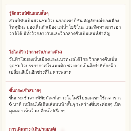
รู้จักสวนบิซันแบบสั้นๆ
สวนบิซันเป็นสวนชมวิวบนยอดเขาบิซัน สัญลักษณ์ของเมือง
โทคุชิมะ มองเห็นตัวเมือง แม่น้ำโยชิโนะ และทิศทางเกาะอา
วาจิได้ มีทั้งวิวกลางวันและวิวกลางคืนเป็นเสน่ห์สำคัญ
ไฮไลต์วิว (กลางวัน/กลางคืน)
วันฟ้าใสมองเห็นเมืองและแนวทะเลได้ไกล วิวกลางคืนเป็น
จุดชมวิวบรรยากาศโรแมนติก ช่วงจากเย็นถึงค่ำที่ท้องฟ้า
เปลี่ยนสีเป็นอีกช่วงที่ไม่ควรพลาด
ขึ้นกระเช้าสบายๆ
ขึ้นกระเช้าจากพิพิธภัณฑ์อาวะโอโดริไปยอดเขาใช้เวลาราว
6 นาที เหมือนได้เดินเล่นบนฟ้าสั้นๆ ระหว่างขึ้นจะค่อยๆ เปิด
มุมมอง เห็นวิวเปลี่ยนไปเรื่อยๆ
การเดินทาง (เดิน/รถยนต์)