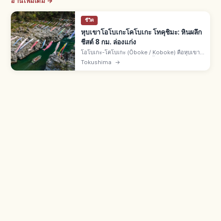
อ่านเพิ่มเติม →
ชีวิต
หุบเขาโอโบเกะโคโบเกะ โทคุชิมะ: หินผลึก
ชีสต์ 8 กม. ล่องแก่ง
โอโบเกะ-โคโบเกะ (Ōboke / Koboke) คือหุบเขา
เมืองมิโยชิ จ.โทคุชิมะ จากแม่น้ำโยชิโนะกัดเซาะหิน
Tokushima
→
ผลึกชีสต์ ยาว 8 กม. สถานที่งดงามและอนุสรณ์
ธรรมชาติแห่งชาติ ล่องแก่ง