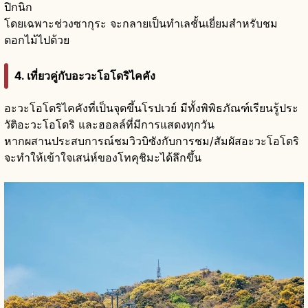
ปิกนิก
โดยเฉพาะช่วงซากุระ จะกลายเป็นทำเลชั้นเยี่ยมสำหรับชม
ดอกไม้ไปด้วย
4. เที่ยวคู่กับอะวะโอโดริไคคัง
อะวะโอโดริไคคังที่เป็นจุดขึ้นโรปเวย์ มีทั้งพิพิธภัณฑ์เรียนรู้ประ
วัติอะวะโอโดริ และฮอลล์ที่มีการแสดงทุกวัน
หากผสานประสบการณ์ชมวิวบิซังกับการชม/สัมผัสอะวะโอโดริ
จะทำให้เข้าใจเสน่ห์ของโทคุชิมะได้ลึกขึ้น