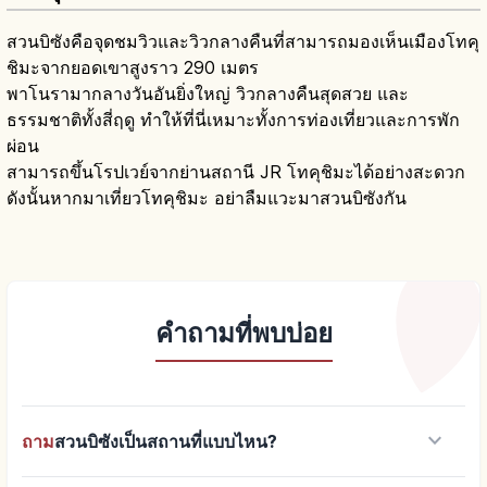
สวนบิซังคือจุดชมวิวและวิวกลางคืนที่สามารถมองเห็นเมืองโทคุ
ชิมะจากยอดเขาสูงราว 290 เมตร
พาโนรามากลางวันอันยิ่งใหญ่ วิวกลางคืนสุดสวย และ
ธรรมชาติทั้งสี่ฤดู ทำให้ที่นี่เหมาะทั้งการท่องเที่ยวและการพัก
ผ่อน
สามารถขึ้นโรปเวย์จากย่านสถานี JR โทคุชิมะได้อย่างสะดวก
ดังนั้นหากมาเที่ยวโทคุชิมะ อย่าลืมแวะมาสวนบิซังกัน
คำถามที่พบบ่อย
keyboard_arrow_down
ถาม
สวนบิซังเป็นสถานที่แบบไหน?