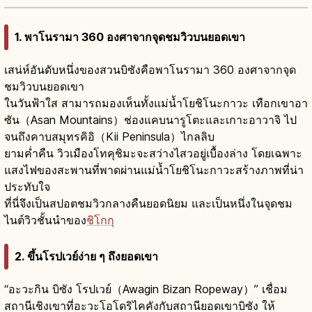
1. พาโนรามา 360 องศาจากจุดชมวิวบนยอดเขา
เสน่ห์อันดับหนึ่งของสวนบิซังคือพาโนรามา 360 องศาจากจุด
ชมวิวบนยอดเขา
ในวันฟ้าใส สามารถมองเห็นทั้งแม่น้ำโยชิโนะกาวะ เทือกเขาอา
ซัน（Asan Mountains）ช่องแคบนารูโตะและเกาะอาวาจิ ไป
จนถึงคาบสมุทรคิอิ（Kii Peninsula）ไกลลิบ
ยามค่ำคืน วิวเมืองโทคุชิมะจะสว่างไสวอยู่เบื้องล่าง โดยเฉพาะ
แสงไฟของสะพานที่พาดผ่านแม่น้ำโยชิโนะกาวะสร้างภาพที่น่า
ประทับใจ
ที่นี่จึงเป็นสปอตชมวิวกลางคืนยอดนิยม และเป็นหนึ่งในจุดชม
ไนต์วิวชั้นนำของ
ชิโกกุ
2. ขึ้นโรปเวย์ง่าย ๆ ถึงยอดเขา
“อะวะกิน บิซัง โรปเวย์（Awagin Bizan Ropeway）” เชื่อม
สถานีเชิงเขาที่อะวะโอโดริไคคังกับสถานียอดเขาบิซัง ให้