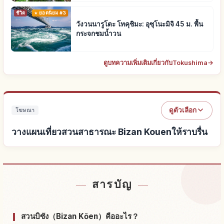
ชีวิต
ยอดนิยม #3
วังวนนารูโตะ โทคุชิมะ: อุซุโนะมิจิ 45 ม. พื้น
กระจกชมน้ำวน
ดูบทความเพิ่มเติมเกี่ยวกับTokushima
→
ดูตัวเลือก
โฆษณา
วางแผนเที่ยวสวนสาธารณะ Bizan Kouenให้ราบรื่น
หาที่พักใกล้สวนสาธารณะ Bizan Kouen
↗
สารบัญ
หากิจกรรมในสวนสาธารณะ Bizan Kouen
↗
สวนบิซัง（Bizan Kōen）คืออะไร？