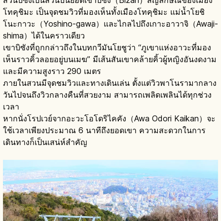
โทคุชิมะ เป็นจุดชมวิวที่มองเห็นทั้งเมืองโทคุชิมะ แม่น้ำโยชิ
โนะกาวะ（Yoshino-gawa）และไกลไปถึงเกาะอาวาจิ（Awaji-
shima）ได้ในคราวเดียว
เขาบิซังที่ถูกกล่าวถึงในบทกวีมันโยชูว่า “ภูเขาแห่งอาวะที่มอง
เห็นราวคิ้วลอยอยู่บนเมฆ” มีเส้นสันเขาคล้ายคิ้วผู้หญิงอันงดงาม
และมีความสูงราว 290 เมตร
ภายในสวนมีจุดชมวิวและทางเดินเล่น ตั้งแต่วิวพาโนรามากลาง
วันไปจนถึงวิวกลางคืนที่สวยงาม สามารถเพลิดเพลินได้ทุกช่วง
เวลา
หากนั่งโรปเวย์จากอะวะโอโดริไคคัง（Awa Odori Kaikan）จะ
ใช้เวลาเพียงประมาณ 6 นาทีถึงยอดเขา ความสะดวกในการ
เดินทางก็เป็นเสน่ห์สำคัญ