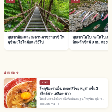
ชีวิต
ชีวิต
หุบเขาอิยะและสะพานคาซุราบาชิ โท
หุบเขาโอโบเกะโคโบเกะ โ
คุชิมะ: ไฮไลต์และวิธีไป
หินผลึกชีสต์ 8 กม. ล่องแก่
อ่านต่อ →
อาหาร
โทคุชิมะราเม็ง: ทงคตสึโชยุ หมูสามชั้น 3
สไตล์ชา-เหลือง-ขาว
โทคุชิมะราเม็งคือราเม็งท้องถิ่นของ จ.โทคุชิมะ ภูมิภาค
ชิโกกุ ซุปทงคตสึโชยุเข้ม หมูสามชั้นรสหวานเค็ม ใส่ไข่
Tokushima
→
ดิบ มี 3 สาย น้ำตาล เหลือง ขาว ร้านดังอิโนะทานิ โทได