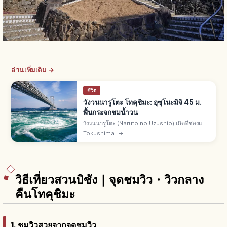
อ่านเพิ่มเติม →
ชีวิต
วังวนนารูโตะ โทคุชิมะ: อุซุโนะมิจิ 45 ม.
พื้นกระจกชมน้ำวน
วังวนนารูโตะ (Naruto no Uzushio) เกิดที่ช่องแคบ
นารูโตะ ระหว่างนารูโตะ จ.โทคุชิมะ กับเกาะอาวาจิ
Tokushima
→
ทางเดิน "อุซุโนะมิจิ" บนสะพานโอนารูโตะ 450 ม.
พื้นกระจก 45 ม.
วิธีเที่ยวสวนบิซัง｜จุดชมวิว・วิวกลาง
คืนโทคุชิมะ
1. ชมวิวสวยจากจุดชมวิว