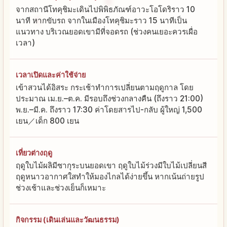
จากสถานีโทคุชิมะเดินไปพิพิธภัณฑ์อาวะโอโดริราว 10
นาที หากขับรถ จากในเมืองโทคุชิมะราว 15 นาทีเป็น
แนวทาง บริเวณยอดเขามีที่จอดรถ (ช่วงคนเยอะควรเผื่อ
เวลา)
เวลาเปิดและค่าใช้จ่าย
เข้าสวนได้อิสระ กระเช้าทำการเปลี่ยนตามฤดูกาล โดย
ประมาณ เม.ย.–ต.ค. มีรอบถึงช่วงกลางคืน (ถึงราว 21:00)
พ.ย.–มี.ค. ถึงราว 17:30 ค่าโดยสารไป-กลับ ผู้ใหญ่ 1,500
เยน／เด็ก 800 เยน
เที่ยวต่างฤดู
ฤดูใบไม้ผลิมีซากุระบนยอดเขา ฤดูใบไม้ร่วงมีใบไม้เปลี่ยนสี
ฤดูหนาวอากาศใสทำให้มองไกลได้ง่ายขึ้น หากเน้นถ่ายรูป
ช่วงเช้าและช่วงเย็นก็เหมาะ
กิจกรรม (เดินเล่นและวัฒนธรรม)