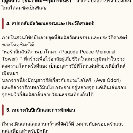
ฤดูหนาว（ธันวาคม〜กุมภาพันธ์）
: อากาศปลอดโปร่ง มองเห็น
ไกลได้คมชัดเป็นพิเศษ
4. สปอตสัมผัสวัฒนธรรมและประวัติศาสตร์
ภายในสวนบิซังมีหลายจุดที่สัมผัสวัฒนธรรมและประวัติศาสตร์
ของโทคุชิมะได้
“หอรำลึกสันติภาพปาโกดา（Pagoda Peace Memorial
Tower）” ที่สร้างเพื่อไว้อาลัยผู้เสียชีวิตในสมรภูมิพม่าในช่วง
สงครามโลกครั้งที่สอง เป็นอนุสาวรีย์ที่โดดเด่นด้วยเจดีย์สไตล์
เมียนมา
นอกจากนี้ยังมีอนุสาวรีย์เกี่ยวกับอะวะโอโดริ（Awa Odori）
และศิลาจารึกบทกวีมันโย กระจายอยู่หลายจุด แค่เดินเล่นรอบ
จุดชมวิวก็สัมผัสกลิ่นอายวัฒนธรรมท้องถิ่นได้
5. เหมาะกับปิกนิกและการพักผ่อน
มีทางเดินเล่นและลานกว้างที่จัดไว้ดี เหมาะกับครอบครัวและ
กลุ่มเพื่อนสำหรับปิกนิก