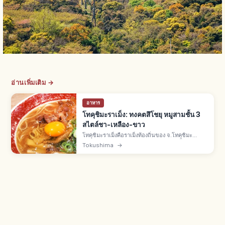
อ่านเพิ่มเติม →
อาหาร
โทคุชิมะราเม็ง: ทงคตสึโชยุ หมูสามชั้น 3
สไตล์ชา-เหลือง-ขาว
โทคุชิมะราเม็งคือราเม็งท้องถิ่นของ จ.โทคุชิมะ
ภูมิภาคชิโกกุ ซุปทงคตสึโชยุเข้ม หมูสามชั้นรสหวาน
Tokushima
→
เค็ม ใส่ไข่ดิบ มี 3 สาย น้ำตาล เหลือง ขาว ร้านดังอิ
โนะทานิ โทได