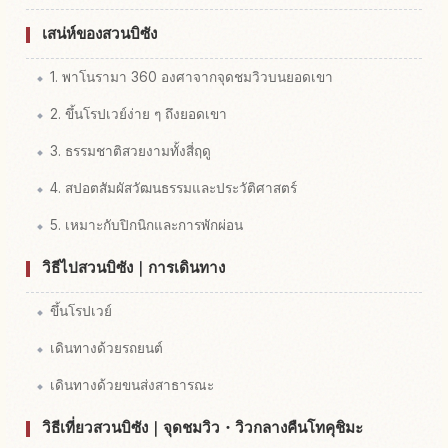
เสน่ห์ของสวนบิซัง
1. พาโนรามา 360 องศาจากจุดชมวิวบนยอดเขา
2. ขึ้นโรปเวย์ง่าย ๆ ถึงยอดเขา
3. ธรรมชาติสวยงามทั้งสี่ฤดู
4. สปอตสัมผัสวัฒนธรรมและประวัติศาสตร์
5. เหมาะกับปิกนิกและการพักผ่อน
วิธีไปสวนบิซัง｜การเดินทาง
ขึ้นโรปเวย์
เดินทางด้วยรถยนต์
เดินทางด้วยขนส่งสาธารณะ
วิธีเที่ยวสวนบิซัง｜จุดชมวิว・วิวกลางคืนโทคุชิมะ