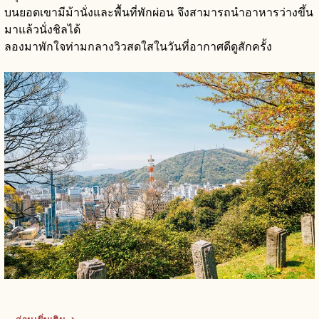
บนยอดเขามีม้านั่งและพื้นที่พักผ่อน จึงสามารถนำอาหารว่างขึ้น
มาแล้วนั่งชิลได้
ลองมาพักใจท่ามกลางวิวสดใสในวันที่อากาศดีดูสักครั้ง