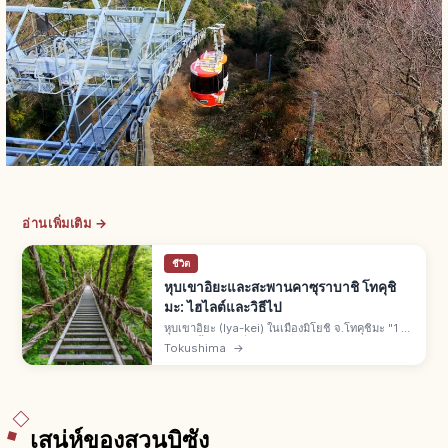
อ่านเพิ่มเติม →
ชีวิต
หุบเขาอิยะและสะพานคาซุราบาชิ โทคุชิ
มะ: ไฮไลต์และวิธีไป
หุบเขาอิยะ (Iya-kei) ในเมืองมิโยชิ จ.โทคุชิมะ "1 ใน
3 แดนลี้ลับของญี่ปุ่น" สะพานเถาวัลย์อิยะ-โนะ-คาซุ
Tokushima
→
ราบาชิทำจากชิราคุจิคะซุระ "1 ใน 3 สะพานแปลก"
มรดกพื้นบ้าน
เสน่ห์ของสวนบิซัง