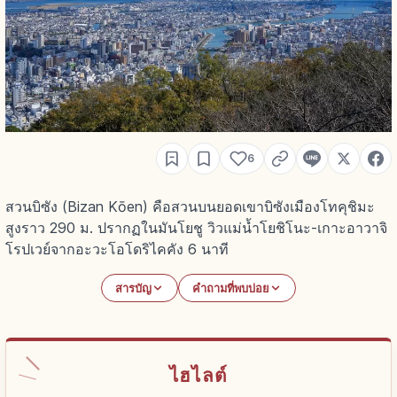
6
สวนบิซัง (Bizan Kōen) คือสวนบนยอดเขาบิซังเมืองโทคุชิมะ
สูงราว 290 ม. ปรากฏในมันโยชู วิวแม่น้ำโยชิโนะ-เกาะอาวาจิ
โรปเวย์จากอะวะโอโดริไคคัง 6 นาที
สารบัญ
คำถามที่พบบ่อย
ไฮไลต์