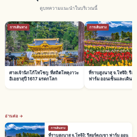
ดูบทความแนะนำในบริเวณนี้
การเดินทาง
การเดินทาง
ศาลเจ้านิกโก้โทโชกู: ที่สถิตโทคุงาวะ
ที่ราบสูงนาสุ จ.โทจิงิ: รีส
อิเอยาสุปี 1617 มรดกโลก
ฟาร์ม ออนเซ็นและเดินป่า
อ่านต่อ →
การเดินทาง
ที่ราบสูงนาสุ จ.โทจิงิ: รีสอร์ตภูเขา ฟาร์ม ออน