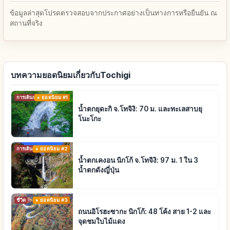
ข้อมูลล่าสุดโปรดตรวจสอบจากประกาศอย่างเป็นทางการหรือยืนยัน ณ
สถานที่จริง
บทความยอดนิยมเกี่ยวกับTochigi
การเดินทาง
ยอดนิยม #1
น้ำตกยุดะกิ จ.โทจิงิ: 70 ม. และทะเลสาบยุ
โนะโกะ
การเดินทาง
ยอดนิยม #2
น้ำตกเคงอน นิกโก้ จ.โทจิงิ: 97 ม. 1 ใน 3
น้ำตกดังญี่ปุ่น
ชีวิต
ยอดนิยม #3
ถนนอิโรฮะซากะ นิกโก้: 48 โค้ง สาย 1-2 และ
จุดชมใบไม้แดง