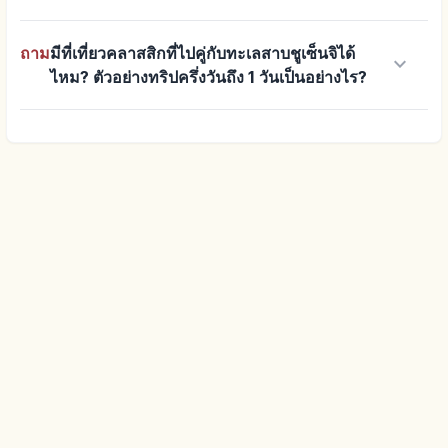
ถาม
มีที่เที่ยวคลาสสิกที่ไปคู่กับทะเลสาบชูเซ็นจิได้
keyboard_arrow_down
ไหม? ตัวอย่างทริปครึ่งวันถึง 1 วันเป็นอย่างไร?