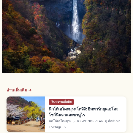
อ่านเพิ่มเติม →
วัฒนธรรมดั้งเดิม
นิกโก้เอโดะมุระ โทจิงิ: ธีมพาร์กยุคเอโดะ
โชว์นินจาและซามูไร
นิกโก้เอโดะมุระ (EDO WONDERLAND) คือธีมพาร์
กวัฒนธรรมยุคเอโดะเมืองนิกโก้ จ.โทจิงิ จำลองย่าน
Tochigi
→
พ่อค้า คฤหาสน์ซามูไร เมืองพักแรม หมู่บ้านนินจา