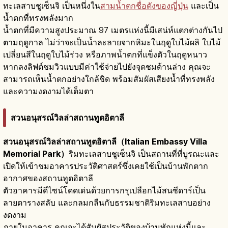
ทะเลสาบชูเซ็นจิ เป็นหนึ่งใน
สามน้ำตกชื่อดังของญี่ปุ่น
และเป็น
น้ำตกที่ทรงพลังมาก
น้ำตกที่มีความสูงประมาณ 97 เมตรแห่งนี้มีเสน่ห์แตกต่างกันไป
ตามฤดูกาล ไม่ว่าจะเป็นน้ำละลายจากหิมะในฤดูใบไม้ผลิ ใบไม้
เปลี่ยนสีในฤดูใบไม้ร่วง หรือภาพน้ำตกที่แข็งตัวในฤดูหนาว
หากลงลิฟต์ชมวิวแบบมีค่าใช้จ่ายไปยังจุดชมด้านล่าง คุณจะ
สามารถเห็นน้ำตกอย่างใกล้ชิด พร้อมสัมผัสเสียงน้ำที่ทรงพลัง
และความงดงามได้เต็มตา
สวนอนุสรณ์วิลล่าสถานทูตอิตาลี
สวนอนุสรณ์วิลล่าสถานทูตอิตาลี（Italian Embassy Villa
Memorial Park）
ริมทะเลสาบชูเซ็นจิ เป็นสถานที่ที่บูรณะและ
เปิดให้เข้าชมอาคารประวัติศาสตร์ซึ่งเคยใช้เป็นบ้านพักตาก
อากาศของสถานทูตอิตาลี
ตัวอาคารมีดีไซน์โดดเด่นด้วยการกรุเปลือกไม้สนซีดาร์เป็น
ลายตารางสลับ และกลมกลืนกับธรรมชาติริมทะเลสาบอย่าง
งดงาม
ภายในอาคาร คุณจะได้สัมผัสประวัติของบ้านพักแห่งนี้และ