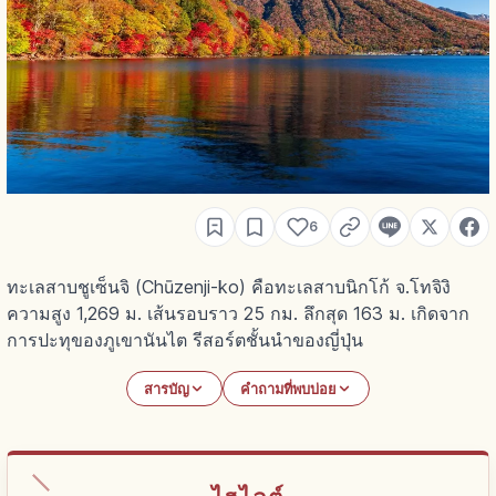
6
ทะเลสาบชูเซ็นจิ (Chūzenji-ko) คือทะเลสาบนิกโก้ จ.โทจิงิ
ความสูง 1,269 ม. เส้นรอบราว 25 กม. ลึกสุด 163 ม. เกิดจาก
การปะทุของภูเขานันไต รีสอร์ตชั้นนำของญี่ปุ่น
สารบัญ
คำถามที่พบบ่อย