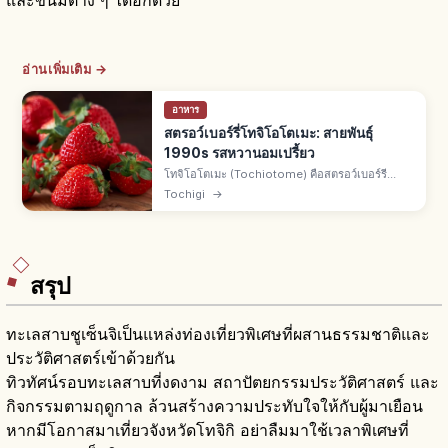
และขนมต่าง ๆ ได้อีกด้วย
อ่านเพิ่มเติม →
อาหาร
สตรอว์เบอร์รี่โทจิโอโตเมะ: สายพันธุ์
1990s รสหวานอมเปรี้ยว
โทจิโอโตเมะ (Tochiotome) คือสตรอว์เบอร์รี
พัฒนาในจ.โทจิงิ ทะเบียนทศวรรษ 1990 ผสมคุรุเมะ
Tochigi
→
49 โกกับโทจิโนะมิเนะ สีแดงสด เนื้อฉ่ำแน่น โทจิงิ
แหล่งผลิตชั้นนำของญี่ปุ่น
สรุป
ทะเลสาบชูเซ็นจิเป็นแหล่งท่องเที่ยวพิเศษที่ผสานธรรมชาติและ
ประวัติศาสตร์เข้าด้วยกัน
ทิวทัศน์รอบทะเลสาบที่งดงาม สถาปัตยกรรมประวัติศาสตร์ และ
กิจกรรมตามฤดูกาล ล้วนสร้างความประทับใจให้กับผู้มาเยือน
หากมีโอกาสมาเที่ยวจังหวัดโทจิกิ อย่าลืมมาใช้เวลาพิเศษที่