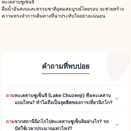
ทะเลสาบชูเซ็นจิ
ผืนน้ำอันสงบและธรรมชาติอุดมสมบูรณ์โดยรอบ จะช่วยสร้าง
ความทรงจำการเดินทางที่น่าประทับใจอย่างแน่นอน
คำถามที่พบบ่อย
ถาม
ทะเลสาบชูเซ็นจิ (Lake Chuzenji) คือทะเลสาบ
keyboard_arrow_down
แบบไหน? ทำไมถึงเป็นจุดฮิตของการเที่ยวนิกโก?
ถาม
จากสถานีนิกโกไปทะเลสาบชูเซ็นจิอย่างไร? รถ
keyboard_arrow_down
บัสใช้เวลาประมาณเท่าไหร่?