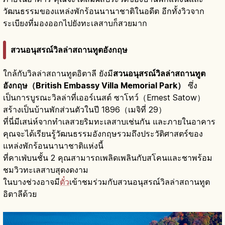
วัฒนธรรมของแหล่งพักร้อนนานาชาติในอดีต อีกทั้งวิวจาก
ระเบียงที่มองออกไปยังทะเลสาบก็สวยมาก
สวนอนุสรณ์วิลล่าสถานทูตอังกฤษ
ใกล้กับวิลล่าสถานทูตอิตาลี ยังมี
สวนอนุสรณ์วิลล่าสถานทูต
อังกฤษ（British Embassy Villa Memorial Park）
ซึ่ง
เป็นการบูรณะวิลล่าที่เออร์เนสต์ ซาโทว์（Ernest Satow）
สร้างเป็นบ้านพักส่วนตัวในปี 1896（เมจิที่ 29）
ที่นี่มีเสน่ห์จากทำเลสวยริมทะเลสาบเช่นกัน และภายในอาคาร
คุณจะได้เรียนรู้วัฒนธรรมอังกฤษรวมถึงประวัติศาสตร์ของ
แหล่งพักร้อนนานาชาติแห่งนี้
ที่คาเฟ่บนชั้น 2 คุณสามารถเพลิดเพลินกับสโคนและชาพร้อม
ชมวิวทะเลสาบสุดงดงาม
ในบางช่วงอาจมี
ตั๋ว
เข้าชมร่วมกับสวนอนุสรณ์วิลล่าสถานทูต
อิตาลีด้วย