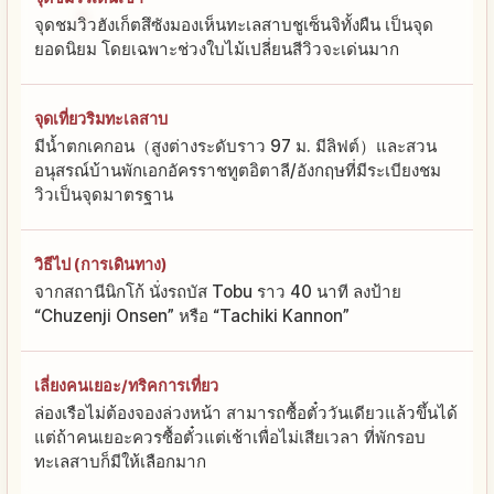
จุดชมวิวฮังเก็ตสึซังมองเห็นทะเลสาบชูเซ็นจิทั้งผืน เป็นจุด
ยอดนิยม โดยเฉพาะช่วงใบไม้เปลี่ยนสีวิวจะเด่นมาก
จุดเที่ยวริมทะเลสาบ
มีน้ำตกเคกอน（สูงต่างระดับราว 97 ม. มีลิฟต์）และสวน
อนุสรณ์บ้านพักเอกอัครราชทูตอิตาลี/อังกฤษที่มีระเบียงชม
วิวเป็นจุดมาตรฐาน
วิธีไป (การเดินทาง)
จากสถานีนิกโก้ นั่งรถบัส Tobu ราว 40 นาที ลงป้าย
“Chuzenji Onsen” หรือ “Tachiki Kannon”
เลี่ยงคนเยอะ/ทริคการเที่ยว
ล่องเรือไม่ต้องจองล่วงหน้า สามารถซื้อตั๋ววันเดียวแล้วขึ้นได้
แต่ถ้าคนเยอะควรซื้อตั๋วแต่เช้าเพื่อไม่เสียเวลา ที่พักรอบ
ทะเลสาบก็มีให้เลือกมาก