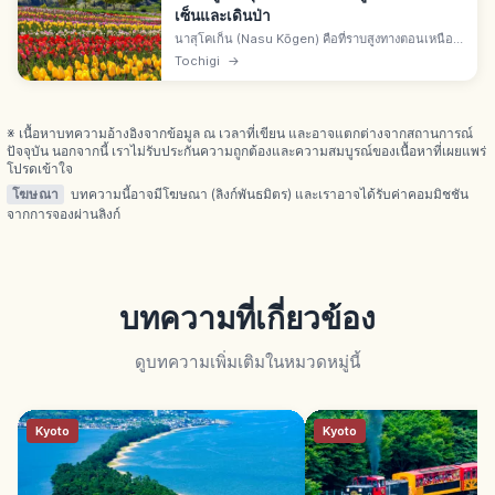
เซ็นและเดินป่า
นาสุโคเก็น (Nasu Kōgen) คือที่ราบสูงทางตอนเหนือ
ของ จ.โทจิงิ จากเขตมหานครโตเกียวสะดวก รีสอร์ต
Tochigi
→
เที่ยวได้ตลอด 4 ฤดู ทั้งออนเซ็น ฟาร์ม ศิลปะ อาหาร
และการเดินป่า
※ เนื้อหาบทความอ้างอิงจากข้อมูล ณ เวลาที่เขียน และอาจแตกต่างจากสถานการณ์
ปัจจุบัน นอกจากนี้ เราไม่รับประกันความถูกต้องและความสมบูรณ์ของเนื้อหาที่เผยแพร่
โปรดเข้าใจ
โฆษณา
บทความนี้อาจมีโฆษณา (ลิงก์พันธมิตร) และเราอาจได้รับค่าคอมมิชชัน
จากการจองผ่านลิงก์
บทความที่เกี่ยวข้อง
ดูบทความเพิ่มเติมในหมวดหมู่นี้
Kyoto
Kyoto