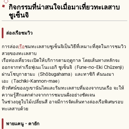
กิจกรรมที่น่าสนใจเมื่อมาเที่ยวทะเลสาบ
ชูเซ็นจิ
ล่องเรือชมวิว
การล่อง
เรือ
ชมทะเลสาบชูเซ็นจิเป็นวิธีที่เหมาะที่สุดในการชมวิว
สวยของทะเลสาบ
เรือท่องเที่ยวจะเปิดให้บริการตามฤดูกาล โดยเส้นทางหลักจะ
ออกจากท่าเรือฟุเนะโนะเอกิ ชูเซ็นจิ（Fune-no-Eki Chūzenji）
ผ่านโชบุกาฮามะ（Shōbugahama）และทาชิกิ คันนงมา
เอะ（Tachiki-Kannon-mae）
ทิวทัศน์ของภูเขานันไตและริมทะเลสาบที่มองจากบนเรือ จะให้
ความรู้สึกแตกต่างจากการชมบนฝั่งอย่างชัดเจน
ในช่วงฤดูใบไม้เปลี่ยนสี อาจมีการจัดเส้นทางล่องเรือพิเศษรอบ
ทะเลสาบด้วย
พายแคนู・คายัก