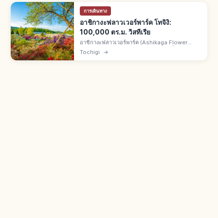
การเดินทาง
อาชิกางะฟลาวเวอร์พาร์ค โทจิงิ:
100,000 ตร.ม. วิสทีเรีย
อาชิกางะฟลาวเวอร์พาร์ค (Ashikaga Flower
Park) คือสวนดอกไม้อาชิกางะ จ.โทจิงิ พื้นที่ราว
Tochigi
→
100,000 ตร.ม. ดอกวิสทีเรียดัง CNN 10 จุดหมายใน
ฝันปี 2014 ไลต์อัปฤดูหนาว