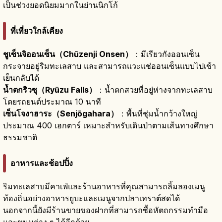
เป็นช่วงยอดนิยมมากในย่านนิกโก้
ที่เที่ยวใกล้เคียง
ชูเซ็นจิออนเซ็น（Chūzenji Onsen）
：มีเรียวกังออนเซ็น
กระจายอยู่ริมทะเลสาบ และสามารถแวะแช่ออนเซ็นแบบไปเช้า
เย็นกลับได้
น้ำตกริวซุ（Ryūzu Falls）
：น้ำตกสวยที่อยู่ห่างจากทะเลสาบ
โดยรถยนต์ประมาณ 10 นาที
เซ็นโจงาฮาระ（Senjōgahara）
：พื้นที่ชุ่มน้ำกว้างใหญ่
ประมาณ 400 เฮกตาร์ เหมาะสำหรับเดินป่าตามเส้นทางศึกษา
ธรรมชาติ
อาหารและช้อปปิ้ง
ริมทะเลสาบมีคาเฟ่และร้านอาหารที่คุณสามารถลิ้มลองเมนู
ท้องถิ่นอย่างอาหารยูบะและเมนูจากปลาเทราต์สดได้
นอกจากนี้ยังมีร้านขายของฝากที่สามารถซื้อหัตถกรรมทำมือ