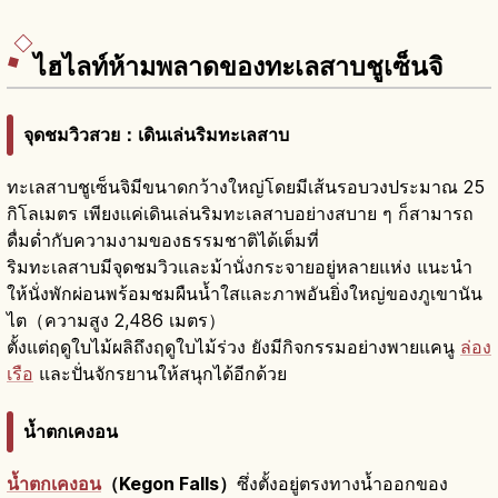
ไฮไลท์ห้ามพลาดของทะเลสาบชูเซ็นจิ
จุดชมวิวสวย：เดินเล่นริมทะเลสาบ
ทะเลสาบชูเซ็นจิมีขนาดกว้างใหญ่โดยมีเส้นรอบวงประมาณ 25
กิโลเมตร เพียงแค่เดินเล่นริมทะเลสาบอย่างสบาย ๆ ก็สามารถ
ดื่มด่ำกับความงามของธรรมชาติได้เต็มที่
ริมทะเลสาบมีจุดชมวิวและม้านั่งกระจายอยู่หลายแห่ง แนะนำ
ให้นั่งพักผ่อนพร้อมชมผืนน้ำใสและภาพอันยิ่งใหญ่ของภูเขานัน
ไต（ความสูง 2,486 เมตร）
ตั้งแต่ฤดูใบไม้ผลิถึงฤดูใบไม้ร่วง ยังมีกิจกรรมอย่างพายแคนู
ล่อง
เรือ
และปั่นจักรยานให้สนุกได้อีกด้วย
น้ำตกเคงอน
น้ำตกเคงอน
（Kegon Falls）
ซึ่งตั้งอยู่ตรงทางน้ำออกของ