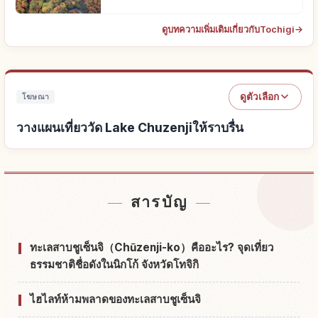
ดูบทความเพิ่มเติมเกี่ยวกับTochigi
→
ดูตัวเลือก
โฆษณา
วางแผนเที่ยววัด Lake Chuzenjiให้ราบรื่น
หาที่พักใกล้วัด Lake Chuzenji
↗
สารบัญ
หากิจกรรมในวัด Lake Chuzenji
↗
ทะเลสาบชูเซ็นจิ（Chūzenji-ko）คืออะไร? จุดเที่ยว
ธรรมชาติชื่อดังในนิกโก้ จังหวัดโทจิกิ
ไฮไลท์ห้ามพลาดของทะเลสาบชูเซ็นจิ