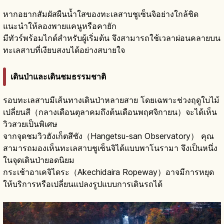
หากอยากสัมผัสผืนน้ำใสของทะเลสาบชูเซ็นจิอย่างใกล้ชิด
แนะนำให้ลองพายแคนูหรือคายัก
มีทัวร์พร้อมไกด์สำหรับผู้เริ่มต้น จึงสามารถใช้เวลาผ่อนคลายบน
ทะเลสาบที่เงียบสงบได้อย่างสบายใจ
เดินป่าและเดินชมธรรมชาติ
รอบทะเลสาบมีเส้นทางเดินป่าหลายสาย โดยเฉพาะช่วงฤดูใบไม้
เปลี่ยนสี（กลางเดือนตุลาคมถึงต้นเดือนพฤศจิกายน）จะได้เห็น
วิวสวยเป็นพิเศษ
จากจุดชมวิวฮังเก็ตสึซัง（Hangetsu-san Observatory） คุณ
สามารถมองเห็นทะเลสาบชูเซ็นจิได้แบบพาโนรามา จึงเป็นหนึ่ง
ในจุดเดินป่ายอดนิยม
กระเช้าอาเคจิไดระ（Akechidaira Ropeway）อาจมีการหยุด
ให้บริการหรือเปลี่ยนแปลงรูปแบบการเดินรถได้