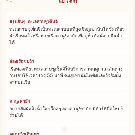
ไฮไลต์
สรุปสั้นๆ: ทะเลสาบชูเซ็นจิ
ทะเลสาบชูเซ็นจิเป็นทะเลสาบบนที่สูงเชิงภูเขานันไตซัง เที่ยว
นั่งเรือชมวิวหรือพายเรือคานู/คายักเพื่อดูทิวทัศน์จากผืนน้ำ
ได้
ล่องเรือชมวิว
เรือท่องเที่ยวทะเลสาบชูเซ็นจิให้บริการตามฤดูกาล เส้นทาง
วนรอบใช้เวลาราว 55 นาที ชมภูเขานันไตซังและวิวริมฝั่ง
จากบนเรือ
คานู/คายัก
อยากสัมผัสผิวน้ำใสๆ ใกล้ๆ ลองคานู/คายัก มีทัวร์ที่มือใหม่ก็
ร่วมได้
จุดชมวิวเดินเขา