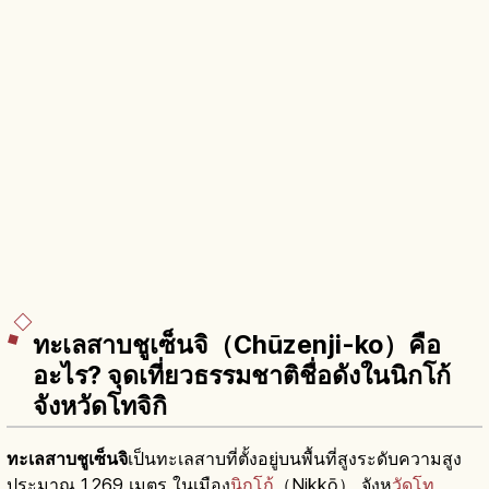
ทะเลสาบชูเซ็นจิ（Chūzenji-ko）คือ
อะไร? จุดเที่ยวธรรมชาติชื่อดังในนิกโก้
จังหวัดโทจิกิ
ทะเลสาบชูเซ็นจิ
เป็นทะเลสาบที่ตั้งอยู่บนพื้นที่สูงระดับความสูง
ประมาณ 1,269 เมตร ในเมือง
นิกโก
้（Nikkō） จังห
วัดโท