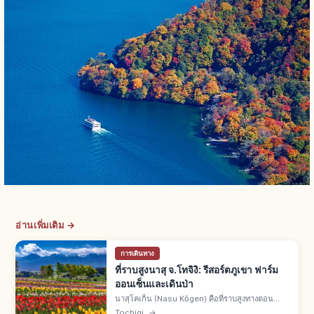
อ่านเพิ่มเติม →
การเดินทาง
ที่ราบสูงนาสุ จ.โทจิงิ: รีสอร์ตภูเขา ฟาร์ม
ออนเซ็นและเดินป่า
นาสุโคเก็น (Nasu Kōgen) คือที่ราบสูงทางตอน
เหนือของ จ.โทจิงิ จากเขตมหานครโตเกียวสะดวก รี
Tochigi
→