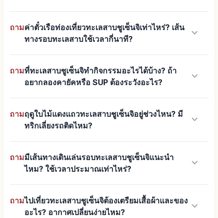
ถาม
ค่าตั๋วเรือท่องเที่ยวทะเลสาบชูเซ็นจิเท่าไหร่? เส้น
keyboard_arrow_down
ทางรอบทะเลสาบใช้เวลากี่นาที?
ถาม
ที่ทะเลสาบชูเซ็นจิทำกิจกรรมอะไรได้บ้าง? ถ้า
keyboard_arrow_down
อยากลองคายัคหรือ SUP ต้องระวังอะไร?
ถาม
ฤดูใบไม้แดงแถวทะเลสาบชูเซ็นจิอยู่ช่วงไหน? มี
keyboard_arrow_down
ทริกเลี่ยงรถติดไหม?
ถาม
มีเส้นทางเดินเล่นรอบทะเลสาบชูเซ็นจิแนะนำ
keyboard_arrow_down
ไหม? ใช้เวลาประมาณเท่าไหร่?
ถาม
ไปเที่ยวทะเลสาบชูเซ็นจิต้องเตรียมเสื้อผ้าและของ
keyboard_arrow_down
อะไร? อากาศเปลี่ยนง่ายไหม?