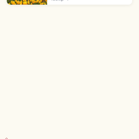
สอร์ตเที่ยวได้ตลอด 4 ฤดู ทั้งออนเซ็น ฟาร์ม ศิลปะ
อาหารและการเดินป่า