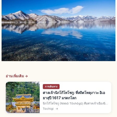
อ่านเพิ่มเติม →
การเดินทาง
ศาลเจ้านิกโก้โทโชกู: ที่สถิตโทคุงาวะ อิเอ
ยาสุปี 1617 มรดกโลก
นิกโก้โทโชกู (Nikkō Tōshōgū) คือศาลเจ้าเมืองนิก
โก้ จ.โทจิงิ ประดิษฐานโทคุงาวะ อิเอยาสุปี 1617
Tochigi
→
บูรณะยุคคันเออิโดยอิเอมิตสึ มรดกโลกศาลเจ้าและ
วัดแห่งนิกโก้ สามลิง