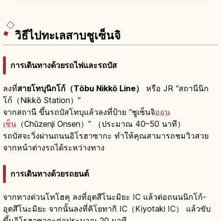
เช่าชุดและชมโชว์นินจา
วิธีไปทะเลสาบชูเซ็นจิ
การเดินทางด้วยรถไฟและรถบัส
ลงที่
สายโทบุนิกโก้（Tōbu Nikkō Line）
หรือ JR “สถานีนิก
โก้（Nikkō Station）”
จากสถานี ขึ้นรถบัสโทบุแล้วลงที่ป้าย “ชูเซ็นจิ
ออน
เซ็น
（Chūzenji Onsen）” （ประมาณ 40–50 นาที）
รถบัสจะวิ่งผ่านถนนอิโรฮาซากะ ทำให้คุณสามารถชมวิวสวย
จากหน้าต่างรถได้ระหว่างทาง
การเดินทางด้วยรถยนต์
จากทางด่วนโทโฮคุ ลงที่อุตสึโนะมิยะ IC แล้วต่อถนนนิกโก้-
อุตสึโนะมิยะ จากนั้นลงที่คิโยทากิ IC（Kiyotaki IC） แล้วขับ
ขึ้นอิโรฮาซากะต่อประมาณ 20 นาที