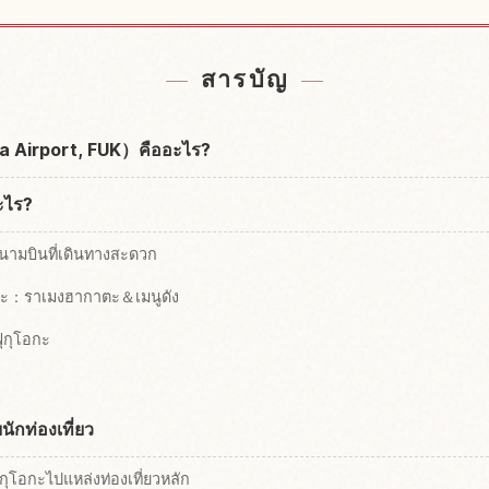
ามบิน Fukuoka
หากิจกรรมในสน
↗
สารบัญ
a Airport, FUK）คืออะไร?
ะไร?
 สนามบินที่เดินทางสะดวก
อกะ：ราเมงฮากาตะ＆เมนูดัง
ุกุโอกะ
นักท่องเที่ยว
ุโอกะไปแหล่งท่องเที่ยวหลัก