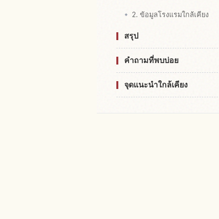
2. ข้อมูลโรงแรมใกล้เคียง
สรุป
คำถามที่พบบ่อย
จุดแนะนำใกล้เคียง