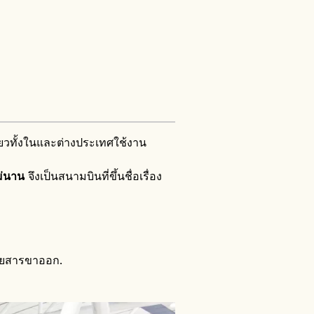
ที่ยวทั้งในและต่างประเทศใช้งาน
ม่นาน
จึงเป็นสนามบินที่ขึ้นชื่อเรื่อง
โดยสารขาออก.