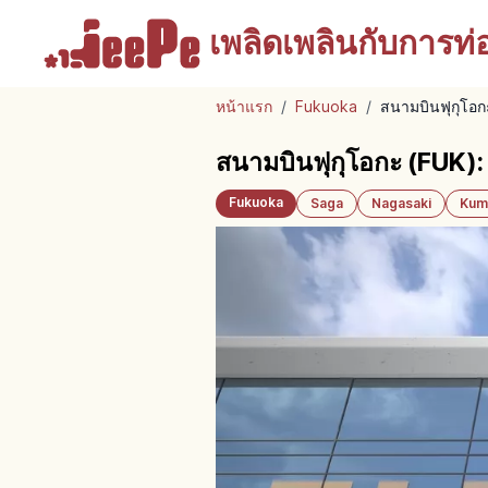
เพลิดเพลินกับ
การท่อง
หน้าแรก
/
Fukuoka
/
สนามบินฟุกุโอก
สนามบินฟุกุโอกะ (FUK):
Fukuoka
Saga
Nagasaki
Kum