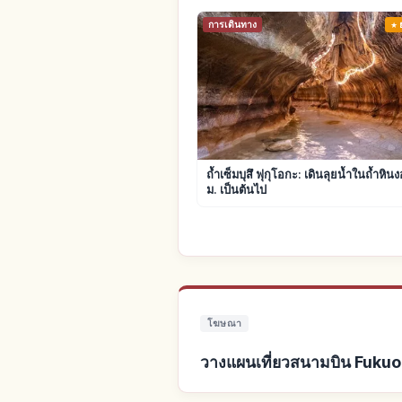
การเดินทาง
ถ้ำเซ็มบุสึ ฟุกุโอกะ: เดินลุยน้ำในถ้ำหิ
ม. เป็นต้นไป
โฆษณา
วางแผนเที่ยวสนามบิน Fukuok