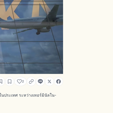
2
ลในประเทศ ระหว่างเทอร์มินัลใน-