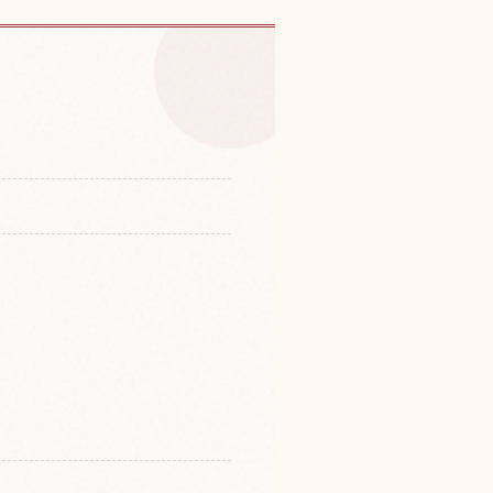
ามบิน Fukuoka
↗