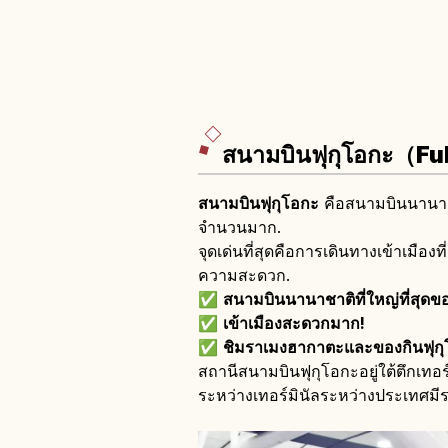
สนามบินฟุกุโอกะ（Fu
สนามบินฟุกุโอกะ
คือสนามบินนานาชาติ
จำนวนมาก.
จุดเด่นที่สุดคือการเดินทางเข้าเมืองท
ความสะดวก.
✅
สนามบินนานาชาติที่ใหญ่ที่สุดขอ
✅
เข้าเมืองสะดวกมาก!
✅
ชิมราเมงฮากาตะและของกินฟุกุ
สถานีสนามบินฟุกุโอกะอยู่ใต้ตึกเท
ระหว่างเทอร์มินัลระหว่างประเทศมีร