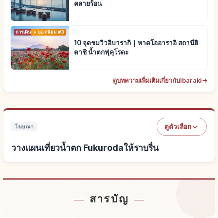
คลายร้อน
การเดินทาง
ยอดนิยม #3
10 จุดชมวิวอิบารากิ｜หาดโออาราอิ สถานีฮิ
ตาชิ น้ำตกฟุคุโรดะ
ดูบทความเพิ่มเติมเกี่ยวกับIbaraki
→
ดูตัวเลือก
โฆษณา
วางแผนเที่ยวน้ำตก Fukurodaให้ราบรื่น
หาที่พักใกล้น้ำตก Fukuroda
↗
สารบัญ