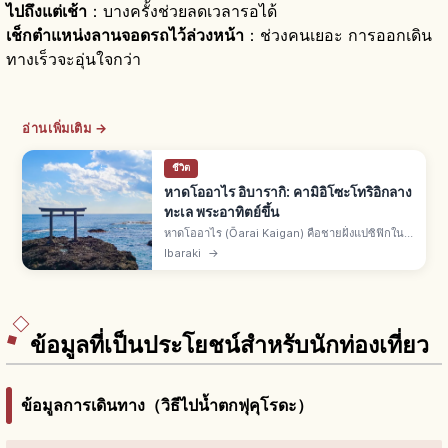
ไปถึงแต่เช้า
：บางครั้งช่วยลดเวลารอได้
เช็กตำแหน่งลานจอดรถไว้ล่วงหน้า
：ช่วงคนเยอะ การออกเดิน
ทางเร็วจะอุ่นใจกว่า
อ่านเพิ่มเติม →
ชีวิต
หาดโออาไร อิบารากิ: คามิอิโซะโทริอิกลาง
ทะเล พระอาทิตย์ขึ้น
หาดโออาไร (Ōarai Kaigan) คือชายฝั่งแปซิฟิกใน
เมืองโออาไร จ.อิบารากิ ไฮไลต์คามิอิโซะโนะโทริอิ
Ibaraki
→
หน้าศาลเจ้าโออาไรอิโซซากิ จุดชมพระอาทิตย์ขึ้น
และจุดเซิร์ฟยอดนิยม
ข้อมูลที่เป็นประโยชน์สำหรับนักท่องเที่ยว
ข้อมูลการเดินทาง（วิธีไปน้ำตกฟุคุโรดะ）