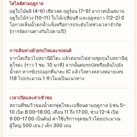
ไฮไลต์ตามฤดูกาล
ฤดูใบไม้ผลิ (4–6) เขียวสด ฤดูร้อน (7–9) อากาศเย็นสบาย
ฤดูใบไม้ร่วง (10–11) ใบไม้เปลี่ยนสี และฤดูหนาว (12–2) มี
โอกาสเห็นน้ำตกน้ำแข็งหรือการประดับไฟช่วงเวลาจำกัด
(การจัดงานต่างกันไปตามปี)
การเดินทางด้วยรถไฟและรถยนต์
จากโตเกียวไปสถานีมิโตะ แล้วต่อรถไฟสายซุยกุนไปสถานีฟุ
คุโรดะ (ราว 1 ชม. 10 นาที) จากนั้นต่อรถบัสหรือเดินไปยัง
น้ำตก หากขับรถออกที่นาคะ IC แล้ววิ่งทางหลวงหมายเลข
118 ไปประมาณ 1 ชั่วโมงเป็นแนวทาง
เวลาเปิดและค่าเข้าชม
สถานที่ชมวิวของน้ำตกฟุคุโรดะเปลี่ยนตามฤดูกาล (เช่น 5–
10 เปิด 8:00–18:00, เดือน 11 ถึง 17:00, ช่วง 12–4 เปิด
9:00–17:00 เป็นต้น) ค่าใช้บริการจุดชมวิวโดยประมาณ
ผู้ใหญ่ 500 เยน / เด็ก 300 เยน