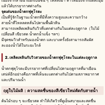
เนื่องจากสายน้ำแยกเป็นชั้น ๆ ไหลลงมา ทำให้มองจากแต่ละมุม
แล้วได้บรรยากาศต่างกัน
จุดเด่นของน้ำตกฟุคุโรดะ
เป็นที่รู้จักในฐานะน้ำตกที่มีทั้งความสูงและความกว้าง
สายน้ำที่ไหลลดหลั่นไปตามพื้นผิวหิน
สามารถเพลิดเพลินกับวิวที่แตกต่างกันในแต่ละฤดูกาล（ใบไม้
เปลี่ยนสี เขียวสด น้ำตกน้ำแข็ง ฯลฯ）
มีจุดชมวิวสำหรับมองน้ำตก และบางครั้งยังสามารถสัมผัส
ละอองน้ำได้ในระยะใกล้
2. เพลิดเพลินกับวิวสวยของน้ำตกฟุคุโรดะในแต่ละฤดูกาล
น้ำตกฟุคุโรดะมีบรรยากาศที่เปลี่ยนไปตามฤดูกาลที่มาเยือน
เสน่ห์อีกอย่างคือภาพที่เห็นจะแตกต่างกันไปตามสภาพอากาศ
และปริมาณน้ำ
ฤดูใบไม้ผลิ
：ความสดชื่นของสีเขียวใหม่ตัดกับสายน้ำ
ต้นไม้รอบ ๆ จะเขียวสด ทำให้เกิดวิวที่ดูเย็นสบายและสดชื่น