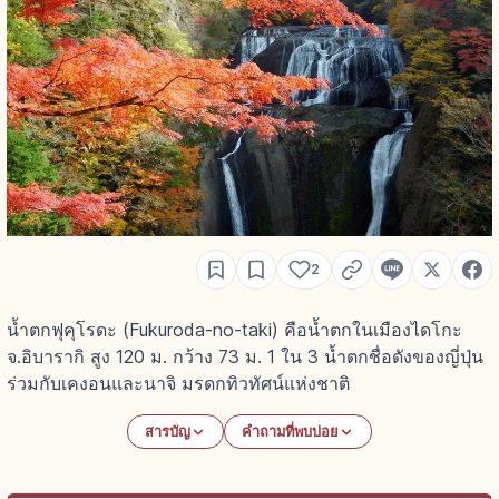
2
น้ำตกฟุคุโรดะ (Fukuroda-no-taki) คือน้ำตกในเมืองไดโกะ
จ.อิบารากิ สูง 120 ม. กว้าง 73 ม. 1 ใน 3 น้ำตกชื่อดังของญี่ปุ่น
ร่วมกับเคงอนและนาจิ มรดกทิวทัศน์แห่งชาติ
สารบัญ
คำถามที่พบบ่อย