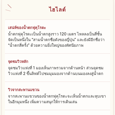
ไฮไลต์
เสน่ห์ของน้ำตกฟุคุโรดะ
น้ำตกฟุคุโรดะเป็นน้ำตกสูงราว 120 เมตร ไหลลงเป็นสี่ชั้น
จัดเป็นหนึ่งใน “สามน้ำตกชื่อดังของญี่ปุ่น” และยังมีอีกชื่อว่า
“น้ำตกสี่ครั้ง” ด้วยความยิ่งใหญ่ของทัศนียภาพ
จุดชมวิวหลัก
จุดชมวิวแห่งที่ 1 มองเห็นภาพรวมจากด้านหน้า ส่วนจุดชม
วิวแห่งที่ 2 ขึ้นลิฟต์ไปชมมุมมองจากด้านบนมองลงสู่น้ำตก
วิวจากสะพานแขวน
จากสะพานแขวนของน้ำตกฟุคุโรดะจะเห็นน้ำตกและหุบเขา
ในอีกมุมหนึ่ง เพิ่มความสนุกให้การเดินเล่น