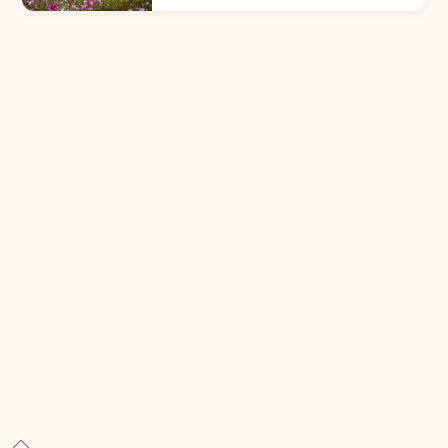
องค์พระ 100) หนึ่งในพระยืนสำริดสูงสุดของโลก เข้า
ชมภายในองค์พระได้