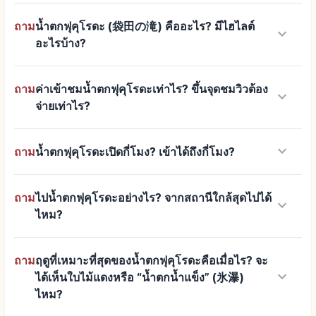
ถาม
น้ำตกฟุคุโรดะ (袋田の滝) คืออะไร? มีไฮไลต์
keyboard_arrow_down
อะไรบ้าง?
ถาม
ค่าเข้าชมน้ำตกฟุคุโรดะเท่าไร? ขึ้นจุดชมวิวต้อง
keyboard_arrow_down
จ่ายเท่าไร?
keyboard_arrow_down
ถาม
น้ำตกฟุคุโรดะเปิดกี่โมง? เข้าได้ถึงกี่โมง?
ถาม
ไปน้ำตกฟุคุโรดะอย่างไร? จากสถานีใกล้สุดไปได้
keyboard_arrow_down
ไหม?
ถาม
ฤดูที่เหมาะที่สุดของน้ำตกฟุคุโรดะคือเมื่อไร? จะ
keyboard_arrow_down
ได้เห็นใบไม้แดงหรือ “น้ำตกน้ำแข็ง” (氷瀑)
ไหม?