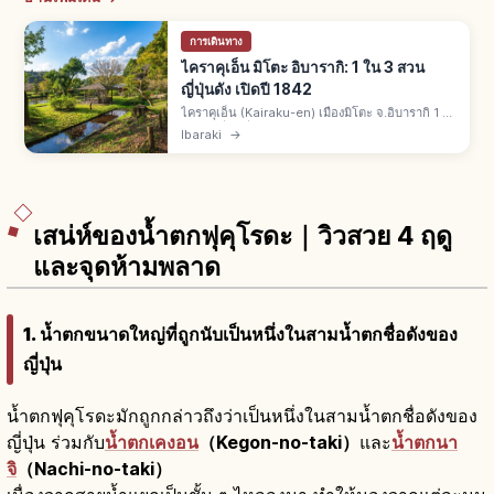
การเดินทาง
ไคราคุเอ็น มิโตะ อิบารากิ: 1 ใน 3 สวน
ญี่ปุ่นดัง เปิดปี 1842
ไคราคุเอ็น (Kairaku-en) เมืองมิโตะ จ.อิบารากิ 1 ใน
3 สวนญี่ปุ่นชื่อดังคู่เค็นโรคุเอ็นและโคราคุเอ็น เปิดปี
Ibaraki
→
ค.ศ. 1842 โทกุงาวะ นาริอากิ ไดเมียวลำดับ 9 แห่งมิ
โตะ
เสน่ห์ของน้ำตกฟุคุโรดะ｜วิวสวย 4 ฤดู
และจุดห้ามพลาด
1. น้ำตกขนาดใหญ่ที่ถูกนับเป็นหนึ่งในสามน้ำตกชื่อดังของ
ญี่ปุ่น
น้ำตกฟุคุโรดะมักถูกกล่าวถึงว่าเป็นหนึ่งในสามน้ำตกชื่อดังของ
ญี่ปุ่น ร่วมกับ
น้ำตกเคงอน
（Kegon-no-taki）
และ
น้ำตกนา
จิ
（Nachi-no-taki）