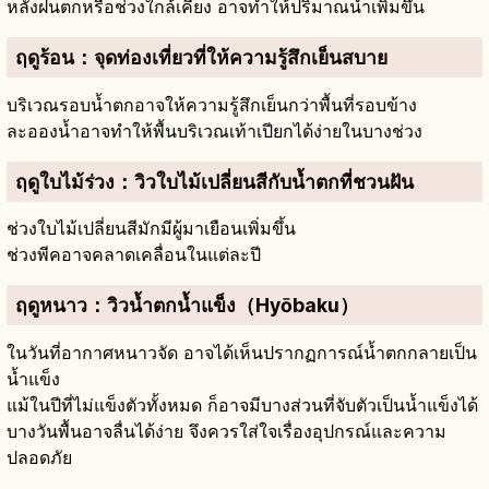
หลังฝนตกหรือช่วงใกล้เคียง อาจทำให้ปริมาณน้ำเพิ่มขึ้น
ฤดูร้อน
：จุดท่องเที่ยวที่ให้ความรู้สึกเย็นสบาย
บริเวณรอบน้ำตกอาจให้ความรู้สึกเย็นกว่าพื้นที่รอบข้าง
ละอองน้ำอาจทำให้พื้นบริเวณเท้าเปียกได้ง่ายในบางช่วง
ฤดูใบไม้ร่วง
：วิวใบไม้เปลี่ยนสีกับน้ำตกที่ชวนฝัน
ช่วงใบไม้เปลี่ยนสีมักมีผู้มาเยือนเพิ่มขึ้น
ช่วงพีคอาจคลาดเคลื่อนในแต่ละปี
ฤดูหนาว
：วิวน้ำตกน้ำแข็ง（Hyōbaku）
ในวันที่อากาศหนาวจัด อาจได้เห็นปรากฏการณ์น้ำตกกลายเป็น
น้ำแข็ง
แม้ในปีที่ไม่แข็งตัวทั้งหมด ก็อาจมีบางส่วนที่จับตัวเป็นน้ำแข็งได้
บางวันพื้นอาจลื่นได้ง่าย จึงควรใส่ใจเรื่องอุปกรณ์และความ
ปลอดภัย