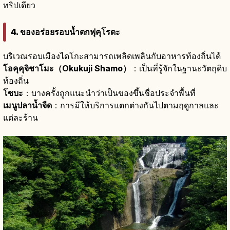
ทริปเดียว
4. ของอร่อยรอบน้ำตกฟุคุโรดะ
บริเวณรอบเมืองไดโกะสามารถเพลิดเพลินกับอาหารท้องถิ่นได้
โอคุคุจิชาโมะ（Okukuji Shamo）
：เป็นที่รู้จักในฐานะวัตถุดิบ
ท้องถิ่น
โซบะ
：บางครั้งถูกแนะนำว่าเป็นของขึ้นชื่อประจำพื้นที่
เมนูปลาน้ำจืด
：การมีให้บริการแตกต่างกันไปตามฤดูกาลและ
แต่ละร้าน