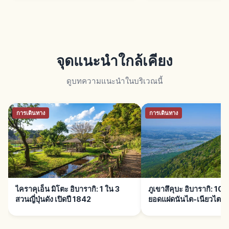
จุดแนะนำใกล้เคียง
ดูบทความแนะนำในบริเวณนี้
การเดินทาง
การเดินทาง
ไคราคุเอ็น มิโตะ อิบารากิ: 1 ใน 3
ภูเขาสึคุบะ อิบารากิ: 100 
สวนญี่ปุ่นดัง เปิดปี 1842
ยอดแฝดนันไต-เนียวไต