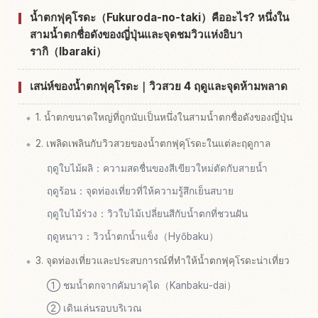
หากิจกรรมในน้ำตก Fukuroda
↗
น้ำตกฟุคุโรดะ（Fukuroda-no-taki）คืออะไร? หนึ่งใน
สามน้ำตกชื่อดังของญี่ปุ่นและจุดชมวิวแห่งอิบา
รากิ（Ibaraki）
เสน่ห์ของน้ำตกฟุคุโรดะ｜วิวสวย 4 ฤดูและจุดห้ามพลาด
1. น้ำตกขนาดใหญ่ที่ถูกนับเป็นหนึ่งในสามน้ำตกชื่อดังของญี่ปุ่น
2. เพลิดเพลินกับวิวสวยของน้ำตกฟุคุโรดะในแต่ละฤดูกาล
ฤดูใบไม้ผลิ：ความสดชื่นของสีเขียวใหม่ตัดกับสายน้ำ
ฤดูร้อน：จุดท่องเที่ยวที่ให้ความรู้สึกเย็นสบาย
ฤดูใบไม้ร่วง：วิวใบไม้เปลี่ยนสีกับน้ำตกที่ชวนฝัน
ฤดูหนาว：วิวน้ำตกน้ำแข็ง（Hyōbaku）
3. จุดท่องเที่ยวและประสบการณ์ที่ทำให้น้ำตกฟุคุโรดะน่าเที่ยว
① ชมน้ำตกจากคัมบาคุได（Kanbaku-dai）
② เดินเล่นรอบบริเวณ