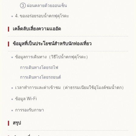
③ ผ่อนคลายด้วยออนเซ็น
4. ของอร่อยรอบน้ำตกฟุคุโรดะ
เคล็ดลับเลี่ยงความแออัด
ข้อมูลที่เป็นประโยชน์สำหรับนักท่องเที่ยว
ข้อมูลการเดินทาง（วิธีไปน้ำตกฟุคุโรดะ）
การเดินทางโดยรถไฟ
การเดินทางโดยรถยนต์
เวลาทำการและค่าเข้าชม（ค่าธรรมเนียมใช้อุโมงค์ชมน้ำตก）
ข้อมูล Wi-Fi
การรองรับภาษา
สรุป