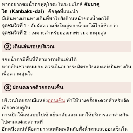
หากอยากชมน้ำตกฟุคุโรดะในระยะใกล้
คัมบาคุ
ได（Kanbaku-dai）
คือจุดที่แนะนำ
มีเส้นทางผ่านทางเดินที่พาไปยังด้านหน้าของน้ำตกได้
จุดชมวิวที่ 1
：สัมผัสความยิ่งใหญ่ของน้ำตกได้ใกล้ชิดกว่า
จุดชมวิวที่ 2
：เหมาะสำหรับมองภาพรวมจากมุมสูง
② เดินเล่นรอบบริเวณ
รอบน้ำตกมีพื้นที่ที่สามารถเดินเล่นได้
หากเป็นช่วงคนเยอะ ควรเดินอย่างระมัดระวังและแบ่งปันทางกัน
เพื่อความอุ่นใจ
③ ผ่อนคลายด้วยออนเซ็น
บริเวณโดยรอบมีแหล่ง
ออนเซ็น
ทำให้บางครั้งสะดวกสำหรับจัด
เที่ยวควบคู่กัน
การเปิดให้แช่แบบไปเช้าเย็นกลับและเวลาให้บริการแตกต่างกัน
ไปตามแต่ละสถานที่
อีกหนึ่งเสน่ห์คือสามารถเพลิดเพลินกับทั้งน้ำตกและออนเซ็นใน