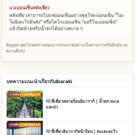
แวะออนเซ็นหลังเที่ยว
หลังเที่ยวสามารถไปแช่ออนเซ็นอย่างฟุคุโรดะออนเซ็น “โอะ
โมอิเดะโรมันคัง” หรือไดโกะออนเซ็น “มอริโนะออนเซ็น”
แล้วปิดท้ายทริปน้ำตกได้อย่างสบาย ๆ
ข้อมูลล่าสุดโปรดตรวจสอบจากประกาศอย่างเป็นทางการหรือยืนยัน ณ
สถานที่จริง
บทความแนะนำเกี่ยวกับIbaraki
การเดินทาง
ยอดนิยม #1
10 ที่เที่ยวคลายร้อนอิบารากิ｜น้ำตก ทะเล
และป่า
การเดินทาง
ยอดนิยม #2
10 ที่เที่ยวอิบารากิหน้าร้อน｜ทะเลและวิว