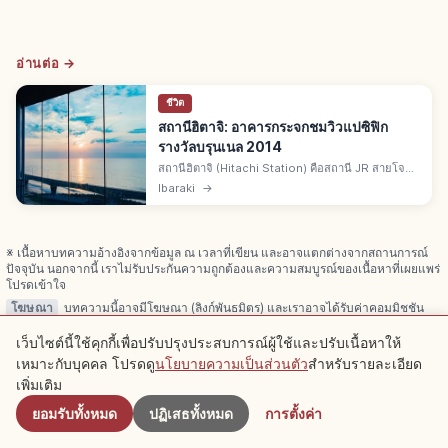
อ่านต่อ →
ชีวิต
สถานีฮิตาจิ: อาคารกระจกชมวิวแปซิฟิก
รางวัลบรุนเนล 2014
สถานีฮิตาจิ (Hitachi Station) คือสถานี JR สายโจบัง
เมืองฮิตาจิ จ.อิบารากิ อาคารกระจกชมวิวมหาสมุทร
Ibaraki
→
แปซิฟิก สร้างเสร็จปี 2011 ดีไซน์เซจิมะ คาซึโยะ
บรุนเนลปี 2014
※ เนื้อหาบทความอ้างอิงจากข้อมูล ณ เวลาที่เขียน และอาจแตกต่างจากสถานการณ์
ปัจจุบัน นอกจากนี้ เราไม่รับประกันความถูกต้องและความสมบูรณ์ของเนื้อหาที่เผยแพร่
โปรดเข้าใจ
โฆษณา
บทความนี้อาจมีโฆษณา (ลิงก์พันธมิตร) และเราอาจได้รับค่าคอมมิชชัน
จากการจองผ่านลิงก์
เว็บไซต์นี้ใช้คุกกี้เพื่อปรับปรุงประสบการณ์ผู้ใช้และปรับเนื้อหาให้
เหมาะกับบุคคล โปรดดู
นโยบายความเป็นส่วนตัว
สำหรับรายละเอียด
ใกล้เคียง
เพิ่มเติม
บทความที่เกี่ยวข้อง
ยอมรับทั้งหมด
ปฏิเสธทั้งหมด
การตั้งค่า