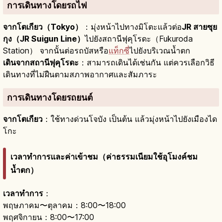
การเดินทางโดยรถไฟ
จากโตเกียว（Tokyo）
：มุ่งหน้าไปทางมิโตะแล้วต่อ
JR สายซุย
กุง（JR Suigun Line）
ไปยังสถานีฟุคุโรดะ（Fukuroda
Station） จากนั้นต่อรถบัสหรือ
แท็กซี่
ไปยังบริเวณน้ำตก
เดินจากสถานีฟุคุโรดะ
：สามารถเดินได้เช่นกัน แต่ควรเลือกวิธี
เดินทางที่ไม่ฝืนตามสภาพอากาศและสัมภาระ
การเดินทางโดยรถยนต์
จากโตเกียว
：ใช้ทางด่วนโจบัง เป็นต้น แล้วมุ่งหน้าไปยังเมืองได
โกะ
เวลาทำการและค่าเข้าชม（ค่าธรรมเนียมใช้อุโมงค์ชม
น้ำตก）
เวลาทำการ
：
พฤษภาคม〜ตุลาคม：8:00〜18:00
พฤศจิกายน：8:00〜17:00