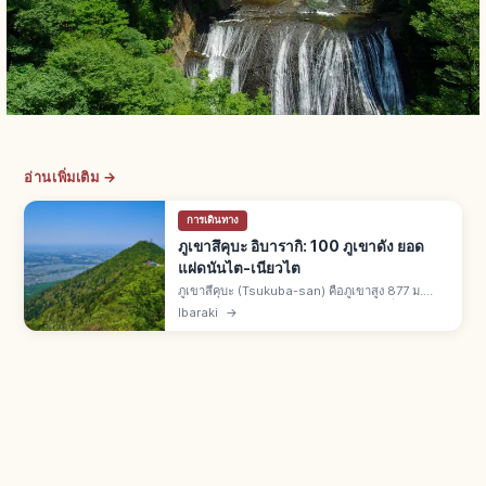
อ่านเพิ่มเติม →
การเดินทาง
ภูเขาสึคุบะ อิบารากิ: 100 ภูเขาดัง ยอด
แฝดนันไต-เนียวไต
ภูเขาสึคุบะ (Tsukuba-san) คือภูเขาสูง 877 ม.
เมืองสึคุบะ จ.อิบารากิ 1 ใน 100 ภูเขาดังญี่ปุ่น ฉายา
Ibaraki
→
ฟูจิตะวันตก สึคุบะตะวันออก ยอดแฝดนันไต 871 ม.
เนียวไต 877 ม.