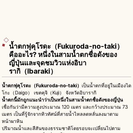
น้ำตกฟุคุโรดะ（Fukuroda-no-taki）
คืออะไร? หนึ่งในสามน้ำตกชื่อดังของ
ญี่ปุ่นและจุดชมวิวแห่งอิบา
รากิ（Ibaraki）
น้ำตกฟุคุโรดะ（Fukuroda-no-taki）
เป็นน้ำตกที่อยู่ในเมืองได
โกะ（Daigo） เขตคุจิ（Kuji） จังหวัดอิบารากิ
น้ำตกนี้มักถูกแนะนำว่าเป็นหนึ่งในสามน้ำตกชื่อดังของญี่ปุ่น
เชื่อกันว่ามีความสูงประมาณ 120 เมตร และกว้างประมาณ 73
เมตร เป็นที่รู้จักจากทิวทัศน์ที่สายน้ำไหลลดหลั่นลงมาตาม
หน้าผาหิน
ปริมาณน้ำและสีสันของธรรมชาติโดยรอบจะเปลี่ยนไปตาม