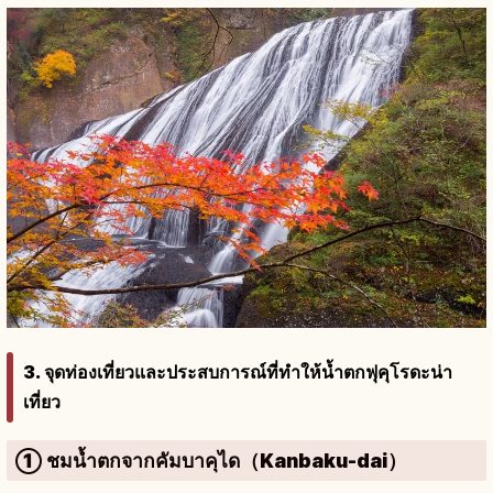
3. จุดท่องเที่ยวและประสบการณ์ที่ทำให้น้ำตกฟุคุโรดะน่า
เที่ยว
① ชมน้ำตกจากคัมบาคุได（Kanbaku-dai）