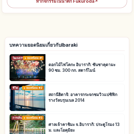
หากิจกรรมในน้ำตก Fukuroda
↗
บทความยอดนิยมเกี่ยวกับIbaraki
วัฒนธรรมดั้งเดิม
ยอดนิยม #1
ดอกไม้ไฟโคกะ อิบารากิ: ซันชาคุดามะ
90 ซม. 300 กก. สตาร์ไมน์
ชีวิต
ยอดนิยม #2
สถานีฮิตาจิ: อาคารกระจกชมวิวแปซิฟิก
รางวัลบรุนเนล 2014
การเดินทาง
ยอดนิยม #3
ศาลเจ้าคาชิมะ จ.อิบารากิ: ประตูโรมง 13
ม. และโอคุมิยะ