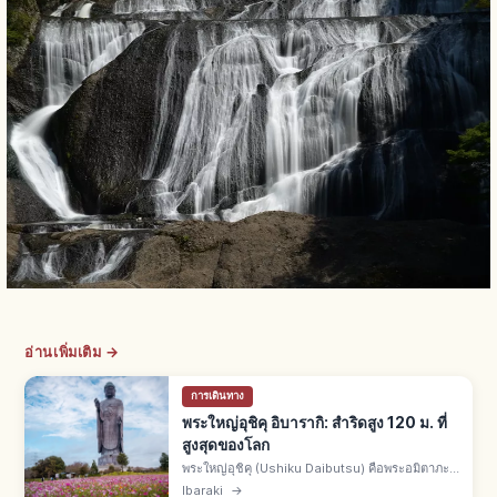
อ่านเพิ่มเติม →
การเดินทาง
พระใหญ่อุชิคุ อิบารากิ: สำริดสูง 120 ม. ที่
สูงสุดของโลก
พระใหญ่อุชิคุ (Ushiku Daibutsu) คือพระอมิตาภะ
สำริดในอุชิคุ จ.อิบารากิ สูงรวม 120 ม. (ฐาน 20 +
Ibaraki
→