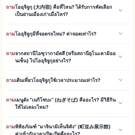
ถาม
โออุจิจูกุ (大内宿) คือที่ไหน? ได้รับการคัดเลือก
keyboard_arrow_down
เป็นย่านเมืองเก่าเมื่อไหร่?
keyboard_arrow_down
ถาม
โออุจิจูกุมีที่จอดรถไหม? ค่าจอดเท่าไร?
ถาม
จากสถานีไอซุวากามัตสึ (หรือสถานียุโนะคามิออ
keyboard_arrow_down
นเซ็น) ไปโออุจิจูกุอย่างไร?
keyboard_arrow_down
ถาม
เดินเที่ยวโออุจิจูกุใช้เวลาประมาณเท่าไร?
ถาม
เมนูดัง “เนกิโซบะ” (ねぎそば) คืออะไร? มีวิธีกิน
keyboard_arrow_down
ให้ไม่เลอะไหม?
ถาม
พิพิธภัณฑ์ “มาจินามิเท็นจิคัง” (町並み展示館)
keyboard_arrow_down
ค่าเข้ากับเวลาเปิด-ปิดคืออะไร?