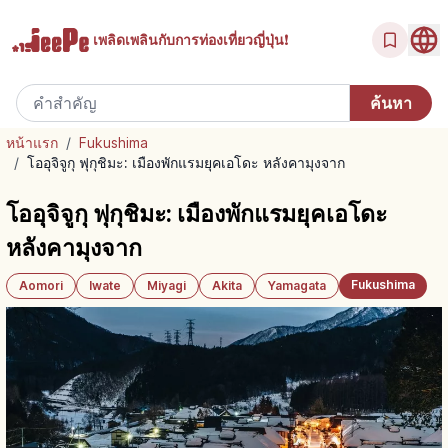
เพลิดเพลินกับ
การท่องเที่ยวญี่ปุ่น!
หน้าแรก
/
Fukushima
/
โออุจิจูกุ ฟุกุชิมะ: เมืองพักแรมยุคเอโดะ หลังคามุงจาก
โออุจิจูกุ ฟุกุชิมะ: เมืองพักแรมยุคเอโดะ
หลังคามุงจาก
Fukushima
Aomori
Iwate
Miyagi
Akita
Yamagata