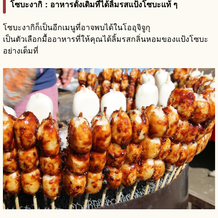
โซบะงากิ：อาหารดั้งเดิมที่ได้ลิ้มรสแป้งโซบะแท้ ๆ
โซบะงากิก็เป็นอีกเมนูที่อาจพบได้ในโออุจิจูกุ
เป็นตัวเลือกมื้ออาหารที่ให้คุณได้ลิ้มรสกลิ่นหอมของแป้งโซบะ
อย่างเต็มที่