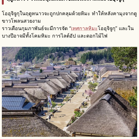
โออุจิจูกุในฤดูหนาวจะถูกปกคลุมด้วยหิมะ ทำให้หลังคามุงจากดู
ขาวโพลนสวยงาม
ราวเดือนกุมภาพันธ์จะมีการจัด “
เทศกาลหิมะ
โออุจิจูกุ” และใน
บางปีอาจมีทั้งโคมหิมะ การไลต์อัป และดอกไม้ไฟ