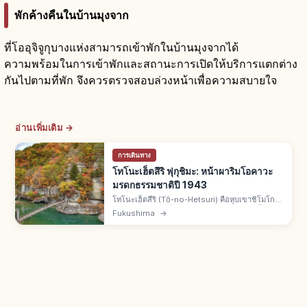
พักค้างคืนในบ้านมุงจาก
ที่โออุจิจูกุบางแห่งสามารถเข้าพักในบ้านมุงจากได้
ความพร้อมในการเข้าพักและสถานะการเปิดให้บริการแตกต่าง
กันไปตามที่พัก จึงควรตรวจสอบล่วงหน้าเพื่อความสบายใจ
อ่านเพิ่มเติม →
การเดินทาง
โทโนะเฮ็ตสึริ ฟุกุชิมะ: หน้าผาริมโอคาวะ
มรดกธรรมชาติปี 1943
โทโนะเฮ็ตสึริ (Tō-no-Hetsuri) คือหุบเขาชิโมโกะ
จ.ฟุกุชิมะ คำท้องถิ่นไอสึแปลว่าหน้าผาริมแม่น้ำ เกิด
Fukushima
→
จากแม่น้ำโอคาวะกัดเซาะหินเป็นแนวหอคอย
อนุสรณ์ธรรมชาติปี 1943