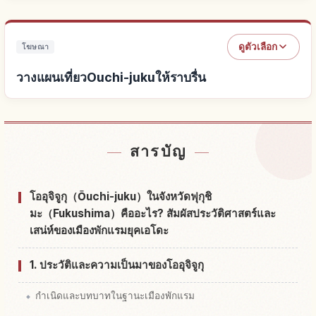
ดูตัวเลือก
โฆษณา
วางแผนเที่ยวOuchi-jukuให้ราบรื่น
หาที่พักใกล้Ouchi-juku
↗
สารบัญ
หากิจกรรมในOuchi-juku
↗
โออุจิจูกุ（Ōuchi-juku）ในจังหวัดฟุกุชิ
มะ（Fukushima）คืออะไร? สัมผัสประวัติศาสตร์และ
เสน่ห์ของเมืองพักแรมยุคเอโดะ
1. ประวัติและความเป็นมาของโออุจิจูกุ
กำเนิดและบทบาทในฐานะเมืองพักแรม