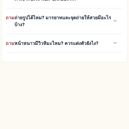
ถาม
ถ่ายรูปได้ไหม? มารยาทและจุดถ่ายให้สวยมีอะไร
keyboard_arrow_down
บ้าง?
keyboard_arrow_down
ถาม
หน้าหนาวมีวิวหิมะไหม? ควรแต่งตัวยังไง?