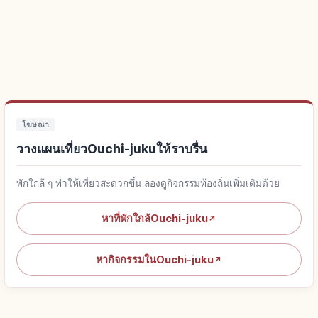
โฆษณา
วางแผนเที่ยวOuchi-jukuให้ราบรื่น
พักใกล้ ๆ ทำให้เที่ยวสะดวกขึ้น ลองดูกิจกรรมท้องถิ่นเพิ่มเติมด้วย
หาที่พักใกล้Ouchi-juku
↗
หากิจกรรมในOuchi-juku
↗