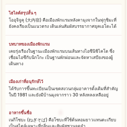
ไฮไลต์สรุปสั้น ๆ
โออุจิจูคุ (大内宿) คือเมืองพักแรมหลังคามุงจากในฟุกุชิมะที่
ยังคงเรียงเป็นแนวตรง เดินเล่นสัมผัสบรรยากาศยุคเอโดะได้
บทบาทของเมืองพักแรม
เคยรุ่งเรืองในฐานะเมืองพักแรมบนเส้นทางไอซึนิชิไคโด ซึ่ง
เชื่อมไอซึกับนิกโกะ เป็นฐานพักผ่อนและจัดหาเสบียงของผู้
เดินทาง
เมืองเก่าที่อนุรักษ์ไว้
ได้รับการขึ้นทะเบียนเป็นเขตสงวนกลุ่มอาคารดั้งเดิมที่สำคัญ
ในปี 1981 และยังมีบ้านมุงจากราว 30 หลังหลงเหลืออยู่
อาหารขึ้นชื่อ
เนกิโซบะ (ねぎそば) คือโซบะที่ใช้ต้นหอมยาวแทนตะเกียบ
เป็นสไตล์เฉพาะที่กลิ่นและสัมผัสชวนจดจำ