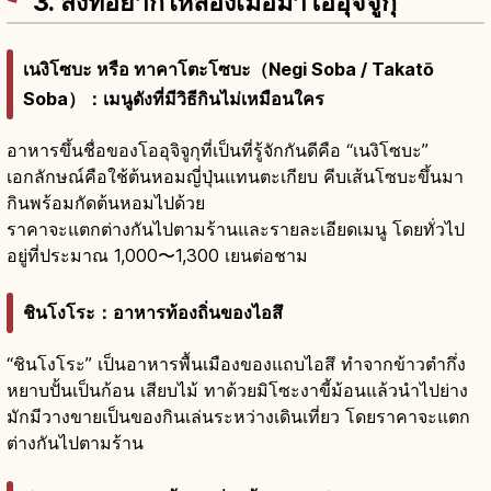
3. สิ่งที่อยากให้ลองเมื่อมาโออุจิจูกุ
เนงิโซบะ หรือ ทาคาโตะโซบะ（Negi Soba / Takatō
Soba）：เมนูดังที่มีวิธีกินไม่เหมือนใคร
อาหารขึ้นชื่อของโออุจิจูกุที่เป็นที่รู้จักกันดีคือ “เนงิโซบะ”
เอกลักษณ์คือใช้ต้นหอมญี่ปุ่นแทนตะเกียบ คีบเส้นโซบะขึ้นมา
กินพร้อมกัดต้นหอมไปด้วย
ราคาจะแตกต่างกันไปตามร้านและรายละเอียดเมนู โดยทั่วไป
อยู่ที่ประมาณ 1,000〜1,300 เยนต่อชาม
ชินโงโระ：อาหารท้องถิ่นของไอสึ
“ชินโงโระ” เป็นอาหารพื้นเมืองของแถบไอสึ ทำจากข้าวตำกึ่ง
หยาบปั้นเป็นก้อน เสียบไม้ ทาด้วยมิโซะงาขี้ม้อนแล้วนำไปย่าง
มักมีวางขายเป็นของกินเล่นระหว่างเดินเที่ยว โดยราคาจะแตก
ต่างกันไปตามร้าน