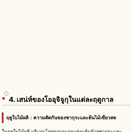
4. เสน่ห์ของโออุจิจูกุในแต่ละฤดูกาล
ฤดูใบไม้ผลิ：ความตัดกันของซากุระและต้นไม้เขียวสด
ในฤดูใบไม้ผลิ บริเวณโดยรอบจะถูกแต่งแต้มด้วยซากุระและ