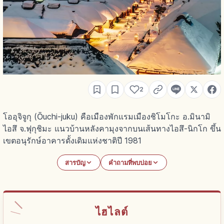
2
โออุจิจูกุ (Ōuchi-juku) คือเมืองพักแรมเมืองชิโมโกะ อ.มินามิ
ไอสึ จ.ฟุกุชิมะ แนวบ้านหลังคามุงจากบนเส้นทางไอสึ-นิกโก ขึ้น
เขตอนุรักษ์อาคารดั้งเดิมแห่งชาติปี 1981
สารบัญ
คำถามที่พบบ่อย
ไฮไลต์