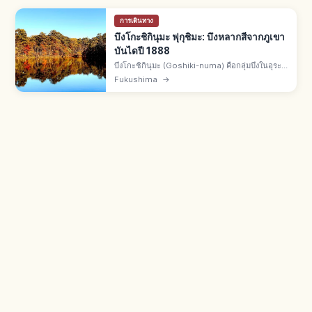
การเดินทาง
บึงโกะชิกินุมะ ฟุกุชิมะ: บึงหลากสีจากภูเขา
บันไดปี 1888
บึงโกะชิกินุมะ (Goshiki-numa) คือกลุ่มบึงในอุระ
บันได จ.ฟุกุชิมะ เกิดจากการปะทุของภูเขาบันไดปี
Fukushima
→
1888 บึงหลากสีน้ำเงิน เขียวมรกต โคบอลต์ เส้นทาง
ศึกษาธรรมชาติ 4 ฤดู