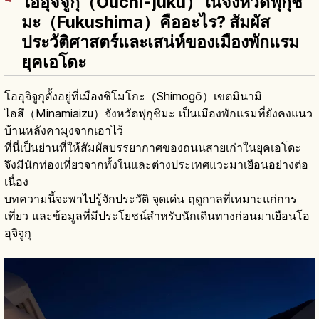
โออุจิจูกุ（Ōuchi-juku）ในจังหวัดฟุกุชิ
มะ（Fukushima）คืออะไร? สัมผัส
ประวัติศาสตร์และเสน่ห์ของเมืองพักแรม
ยุคเอโดะ
โออุจิจูกุตั้งอยู่ที่เมืองชิโมโกะ（Shimogō）เขตมินามิ
ไอสึ（Minamiaizu）จังหวัดฟุกุชิมะ เป็นเมืองพักแรมที่ยังคงแนว
บ้านหลังคามุงจากเอาไว้
ที่นี่เป็นย่านที่ให้สัมผัสบรรยากาศของถนนสายเก่าในยุคเอโดะ
จึงมีนักท่องเที่ยวจากทั้งในและต่างประเทศแวะมาเยือนอย่างต่อ
เนื่อง
บทความนี้จะพาไปรู้จักประวัติ จุดเด่น ฤดูกาลที่เหมาะแก่การ
เที่ยว และข้อมูลที่มีประโยชน์สำหรับนักเดินทางก่อนมาเยือนโอ
อุจิจูกุ