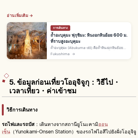
อ่านเพิ่มเติม →
การเดินทาง
ถ้ำอะบุคุมะ ฟุกุชิมะ: หินงอกหินย้อย 600 ม.
ที่ราบสูงอะบุคุมะ
ถ้ำอะบุคุมะ (Abukuma-dō) คือถ้ำหินงอกหินย้อย
เขตทากิเนะ ทามุระ จ.ฟุกุชิมะ ก่อตัวบนพื้นที่คาร์สต์
Fukushima
→
ที่ราบสูงอะบุคุมะ ส่วนเปิดชมยาวราว 600 ม. ไลต์อัป
สวยและหินหลากแบบ
5. ข้อมูลก่อนเที่ยวโออุจิจูกุ：วิธีไป・
เวลาเที่ยว・ค่าเข้าชม
วิธีการเดินทาง
รถไฟและรถบัส
：เดินทางจากสถานียูโนะคามิ
ออน
เซ็น
（Yunokami-Onsen Station）ของรถไฟไอสึไปยังฝั่งโออุจิจู