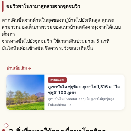
ชมวิวพาโนรามาสุดสวยจากจุดชมวิว
หากเดินขึ้นจากด้านในสุดของหมู่บ้านไปยังเนินสูง คุณจะ
สามารถมองเห็นภาพรวมของแนวบ้านหลังคามุงจากได้แบบ
เต็มตา
จากทางขึ้นไปยังจุดชมวิว ใช้เวลาเดินประมาณ 5 นาที
บันไดหินค่อนข้างชัน จึงควรระวังขณะเดินขึ้น
อ่านเพิ่มเติม →
การเดินทาง
ภูเขาบันได ฟุกุชิมะ: ภูเขาไฟ 1,816 ม. "ไอ
ซุฟูจิ" 100 ภูเขา
ภูเขาบันได (Bandai-san) คือภูเขาไฟคุกรุ่นสูง
1,816 ม. ใน จ.ฟุกุชิมะ ฉายา "ไอซุฟูจิ" 1 ใน 100
Fukushima
→
ภูเขาดังของญี่ปุ่น หลังปะทุปี 1888 อุระบันไดเกิดบึง
โกะชิกินุมะ