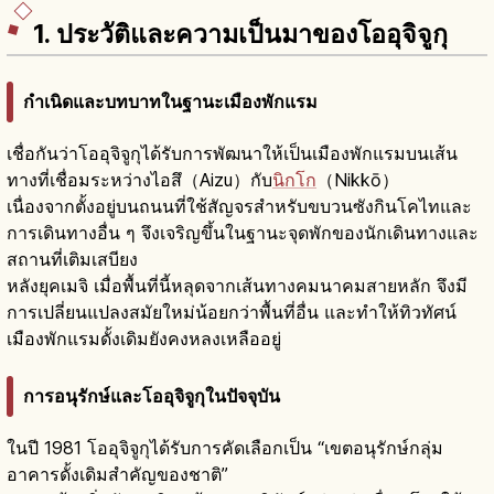
1. ประวัติและความเป็นมาของโออุจิจูกุ
กำเนิดและบทบาทในฐานะเมืองพักแรม
เชื่อกันว่าโออุจิจูกุได้รับการพัฒนาให้เป็นเมืองพักแรมบนเส้น
ทางที่เชื่อมระหว่างไอสึ（Aizu）กับ
นิกโก
（Nikkō）
เนื่องจากตั้งอยู่บนถนนที่ใช้สัญจรสำหรับขบวนซังกินโคไทและ
การเดินทางอื่น ๆ จึงเจริญขึ้นในฐานะจุดพักของนักเดินทางและ
สถานที่เติมเสบียง
หลังยุคเมจิ เมื่อพื้นที่นี้หลุดจากเส้นทางคมนาคมสายหลัก จึงมี
การเปลี่ยนแปลงสมัยใหม่น้อยกว่าพื้นที่อื่น และทำให้ทิวทัศน์
เมืองพักแรมดั้งเดิมยังคงหลงเหลืออยู่
การอนุรักษ์และโออุจิจูกุในปัจจุบัน
ในปี 1981 โออุจิจูกุได้รับการคัดเลือกเป็น “เขตอนุรักษ์กลุ่ม
อาคารดั้งเดิมสำคัญของชาติ”