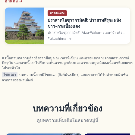
อ่านต่อ →
การเดินทาง
ปราสาทไอซุวากามัตสึ: ปราสาทสึรุกะ ผนัง
ขาว-กระเบื้องแดง
ปราสาทไอซุวากามัตสึ (Aizu-Wakamatsu-jō) หรือ
ปราสาทสึรุกะ เมืองไอซุวากามัตสึ จ.ฟุกุชิมะ โบราณ
Fukushima
→
สถานชาติ 1 ใน 100 ปราสาทดังของญี่ปุ่น ผนังขาวตัด
กระเบื้องสีแดง
※ เนื้อหาบทความอ้างอิงจากข้อมูล ณ เวลาที่เขียน และอาจแตกต่างจากสถานการณ์
ปัจจุบัน นอกจากนี้ เราไม่รับประกันความถูกต้องและความสมบูรณ์ของเนื้อหาที่เผยแพร่
โปรดเข้าใจ
โฆษณา
บทความนี้อาจมีโฆษณา (ลิงก์พันธมิตร) และเราอาจได้รับค่าคอมมิชชัน
จากการจองผ่านลิงก์
บทความที่เกี่ยวข้อง
ดูบทความเพิ่มเติมในหมวดหมู่นี้