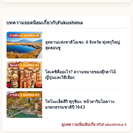
บทความยอดนิยมเกี่ยวกับFukushima
การเดินทาง
ยอดนิยม #1
อุทยานแห่งชาติโอเซะ: 4 จังหวัด ทุ่งพรุใหญ่
สุดฮอนชู
วัฒนธรรมดั้งเดิม
ยอดนิยม #2
โคเคชิคืออะไร? ความหมายของตุ๊กตาไม้
ญี่ปุ่นและวิธีเลือก
การเดินทาง
ยอดนิยม #3
โทโนะเฮ็ตสึริ ฟุกุชิมะ: หน้าผาริมโอคาวะ
มรดกธรรมชาติปี 1943
ดูบทความเพิ่มเติมเกี่ยวกับFukushima
→