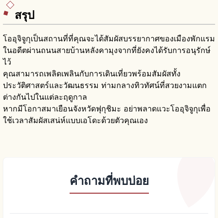
สรุป
โออุจิจูกุเป็นสถานที่ที่คุณจะได้สัมผัสบรรยากาศของเมืองพักแรม
ในอดีตผ่านถนนสายบ้านหลังคามุงจากที่ยังคงได้รับการอนุรักษ์
ไว้
คุณสามารถเพลิดเพลินกับการเดินเที่ยวพร้อมสัมผัสทั้ง
ประวัติศาสตร์และวัฒนธรรม ท่ามกลางทิวทัศน์ที่สวยงามแตก
ต่างกันไปในแต่ละฤดูกาล
หากมีโอกาสมาเยือนจังหวัดฟุกุชิมะ อย่าพลาดแวะโออุจิจูกุเพื่อ
ใช้เวลาสัมผัสเสน่ห์แบบเอโดะด้วยตัวคุณเอง
คำถามที่พบบ่อย