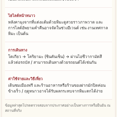
ไฮไลต์หน้าหนาว
หลังคามุงจากที่แต่งแต้มด้วยหิมะดูสวยราวภาพวาด และ
การไลต์อัพยามค่ำคืนอาจจัดในช่วงอีเวนต์ เช่น งานเทศกาล
หิมะ เป็นต้น
การเดินทาง
โตเกียว → โคริยามะ (ชินคันเซ็น) → ผ่านไอซึวากามัตสึ
แล้วต่อรถบัส / สามารถเดินทางด้วยรถยนต์ได้เช่นกัน
ค่าใช้จ่ายและวิธีเที่ยว
เดินชมเมืองฟรี และร้านอาหารหรือร้านของฝากมักปิดค่อน
ข้างเร็ว / ฤดูหนาวอาจได้รับผลกระทบจากหิมะตกได้ง่าย
ข้อมูลล่าสุดโปรดตรวจสอบจากประกาศอย่างเป็นทางการหรือยืนยัน ณ
สถานที่จริง