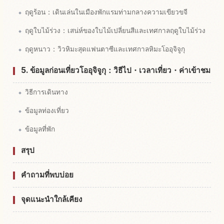
ฤดูร้อน：เดินเล่นในเมืองพักแรมท่ามกลางความเขียวขจี
ฤดูใบไม้ร่วง：เสน่ห์ของใบไม้เปลี่ยนสีและเทศกาลฤดูใบไม้ร่วง
ฤดูหนาว：วิวหิมะสุดแฟนตาซีและเทศกาลหิมะโออุจิจูกุ
5. ข้อมูลก่อนเที่ยวโออุจิจูกุ：วิธีไป・เวลาเที่ยว・ค่าเข้าชม
วิธีการเดินทาง
ข้อมูลท่องเที่ยว
ข้อมูลที่พัก
สรุป
คำถามที่พบบ่อย
จุดแนะนำใกล้เคียง