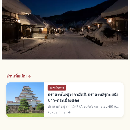
อ่านเพิ่มเติม →
การเดินทาง
ปราสาทไอซุวากามัตสึ: ปราสาทสึรุกะ ผนัง
ขาว-กระเบื้องแดง
ปราสาทไอซุวากามัตสึ (Aizu-Wakamatsu-jō) หรือ
ปราสาทสึรุกะ เมืองไอซุวากามัตสึ จ.ฟุกุชิมะ โบราณ
Fukushima
→
สถานชาติ 1 ใน 100 ปราสาทดังของญี่ปุ่น ผนังขาว
ตัดกระเบื้องสีแดง