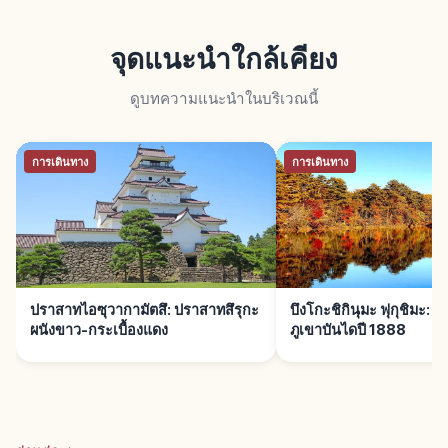
จุดแนะนำใกล้เคียง
ดูบทความแนะนำในบริเวณนี้
การเดินทาง
การเดินทาง
ปราสาทไอซุวากามัตสึ: ปราสาทสึรุกะ
บึงโกะชิกินุมะ ฟุกุชิมะ: 
ผนังขาว-กระเบื้องแดง
ภูเขาบันไดปี 1888