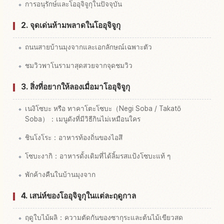
การอนุรักษ์และโออุจิจูกุในปัจจุบัน
2. จุดเด่นห้ามพลาดในโออุจิจูกุ
ถนนสายบ้านมุงจากและเอกลักษณ์เฉพาะตัว
ชมวิวพาโนรามาสุดสวยจากจุดชมวิว
3. สิ่งที่อยากให้ลองเมื่อมาโออุจิจูกุ
เนงิโซบะ หรือ ทาคาโตะโซบะ（Negi Soba / Takatō
Soba）：เมนูดังที่มีวิธีกินไม่เหมือนใคร
ชินโงโระ：อาหารท้องถิ่นของไอสึ
โซบะงากิ：อาหารดั้งเดิมที่ได้ลิ้มรสแป้งโซบะแท้ ๆ
พักค้างคืนในบ้านมุงจาก
4. เสน่ห์ของโออุจิจูกุในแต่ละฤดูกาล
ฤดูใบไม้ผลิ：ความตัดกันของซากุระและต้นไม้เขียวสด