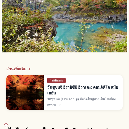
อ่านเพิ่มเติม →
การเดินทาง
วัดชูซนจิ ฮิราอิซึมิ อิวาเตะ: คอนจิคิโด สมัย
เฮอัน
วัดชูซนจิ (Chūson-ji) คือวัดใหญ่สายเท็นไดเมืองฮิ
ราอิซึมิ จ.อิวาเตะ ก่อตั้งปี 850 โดยจิกากุไดชิ เอ็น
Iwate
→
นิน ฟูจิวาระโนะคิโยฮิระสร้างศาสนสถานต้น
ศตวรรษที่ 12 คอนจิคิโด