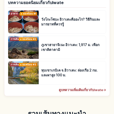
บทความยอดนิยมเกี่ยวกับIwate
อาหาร
ยอดนิยม #1
วังโกะโซบะ อิวาเตะคืออะไร? วิธีกินและ
มารยาทที่ควรรู้
การเดินทาง
ยอดนิยม #2
ภูเขาฮายาจิเนะ อิวาเตะ: 1,917 ม. เทือก
เขาคิตาคามิ
การเดินทาง
ยอดนิยม #3
หุบเขาเกบิเค จ.อิวาเตะ: ล่องเรือ 2 กม.
และผาสูง 100 ม.
ดูบทความเพิ่มเติมเกี่ยวกับIwate
→
รวมเส้นทางแนะนำ