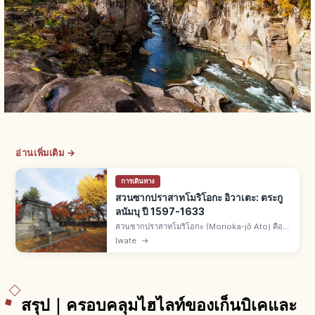
อ่านเพิ่มเติม →
การเดินทาง
สวนซากปราสาทโมริโอกะ อิวาเตะ: ตระกู
ลนัมบุ ปี 1597-1633
สวนซากปราสาทโมริโอกะ (Morioka-jō Ato) คือ
สวนกลางเมืองโมริโอกะ จ.อิวาเตะ ปราสาทตระกู
Iwate
→
ลนัมบุสร้างปี 1597-1633 กำแพงหินแกรนิตเดิม 1 ใน
100 ปราสาทดังของญี่ปุ่น
สรุป｜ครอบคลุมไฮไลท์ของเก็นบิเคและ