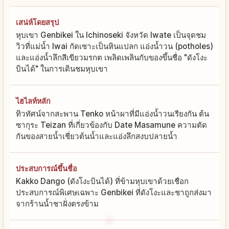
เสน่ห์โดยสรุป
หุบเขา Genbikei ใน Ichinoseki จังหวัด Iwate เป็นจุดชม
วิวที่แม่น้ำ Iwai กัดเซาะเป็นหินแปลก แอ่งน้ำวน (potholes)
และแอ่งน้ำลึกสีเขียวมรกต เพลิดเพลินกับของขึ้นชื่อ "ดังโงะ
บินได้" ในการเดินชมหุบเขา
ไฮไลท์หลัก
ทิวทัศน์จากสะพาน Tenko หน้าผาที่มีแอ่งน้ำวนเรียงกัน ต้น
ซากุระ Teizan ที่เกี่ยวข้องกับ Date Masamune ความตัด
กันของสายน้ำเชี่ยวต้นน้ำและแอ่งลึกสงบปลายน้ำ
ประสบการณ์ขึ้นชื่อ
Kakko Dango (ดังโงะบินได้) ที่ข้ามหุบเขาด้วยเชือก
ประสบการณ์พิเศษเฉพาะ Genbikei ที่ดังโงะและชาถูกส่งมา
จากร้านน้ำชาฝั่งตรงข้าม