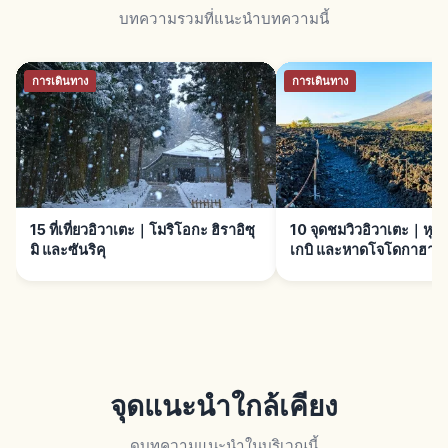
บทความรวมที่แนะนำบทความนี้
การเดินทาง
การเดินทาง
15 ที่เที่ยวอิวาเตะ｜โมริโอกะ ฮิราอิซุ
10 จุดชมวิวอิวาเตะ｜หุบเ
มิ และซันริคุ
เกบิ และหาดโจโดกาฮาม
จุดแนะนำใกล้เคียง
ดูบทความแนะนำในบริเวณนี้