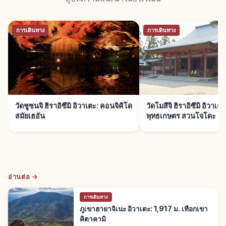
การเดินทาง
การเดินทาง
วัดชูซนจิ ฮิราอิซึมิ อิวาเตะ: คอนจิคิโด
วัดโมสึจิ ฮิราอิซึมิ อิวาเ
สมัยเฮอัน
พุทธเกษตร สวนโจโดะ
อ่านต่อ →
การเดินทาง
ภูเขาฮายาจิเนะ อิวาเตะ: 1,917 ม. เทือกเขา
คิตาคามิ