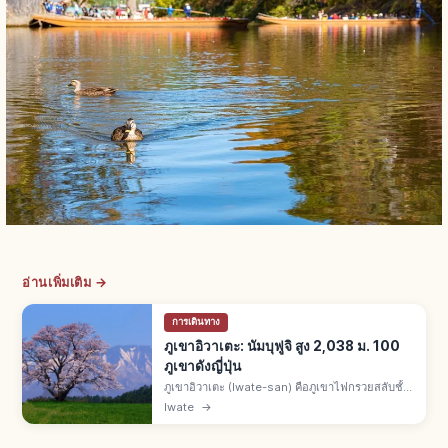
อ่านเพิ่มเติม →
การเดินทาง
ภูเขาอิวาเตะ: นัมบุฟูจิ สูง 2,038 ม. 100
ภูเขาดังญี่ปุ่น
ภูเขาอิวาเตะ (Iwate-san) คือภูเขาไฟกรวยสลับชั้น
สูง 2,038 ม. คร่อมเมืองทากิซาวะ ชิซึคุอิชิ และฮาจิ
Iwate
→
มันไต ทางตะวันตก จ.อิวาเตะ ฉายา นัมบุฟูจิ 100
ภูเขาดังญี่ปุ่น