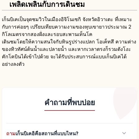
เพลิดเพลินกับการเดินชม
เก็นบิเคเป็นจุดชมวิวในเมืองอิจิโนเซกิ จังหวัดอิวาเตะ ที่เหมาะ
กับการค่อยๆ เปรียบเทียบความงามของหุบเขายาวประมาณ 2
กิโลเมตรจากสองฝั่งและรอบสะพานเท็นโค
เดินชมโดยให้ความสนใจกับหินรูปร่างแปลก โอเค็ทสึ ความต่าง
ของทิวทัศน์ต้นน้ำและปลายน้ำ และหากเวลาตรงก็รวมดังโงะ
คักโคบินได้เข้าไปด้วย จะได้รับประสบการณ์แบบเก็นบิเคได้
อย่างลงตัว
คำถามที่พบบ่อย
keyboard_arrow_down
ถาม
เก็นบิเคอิคือสถานที่แบบไหน?