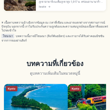
ภูเขาฮายาจิเนะคือภูเขาสูง 1,917 ม. คร่อมฮานามากิ-มิ
ยาโกะ-โทโนะ จ.อิวาเตะ ยอดสูงสุดของเทือกเขาคิตา
Iwate
→
คามิ 1 ใน 100 ภูเขาดังของญี่ปุ่น ฐานหินเซอร์เพนทีน
พืชอัลไพน์
※ เนื้อหาบทความอ้างอิงจากข้อมูล ณ เวลาที่เขียน และอาจแตกต่างจากสถานการณ์
ปัจจุบัน นอกจากนี้ เราไม่รับประกันความถูกต้องและความสมบูรณ์ของเนื้อหาที่เผยแพร่
โปรดเข้าใจ
โฆษณา
บทความนี้อาจมีโฆษณา (ลิงก์พันธมิตร) และเราอาจได้รับค่าคอมมิชชัน
จากการจองผ่านลิงก์
บทความที่เกี่ยวข้อง
ดูบทความเพิ่มเติมในหมวดหมู่นี้
Kyoto
Kyoto