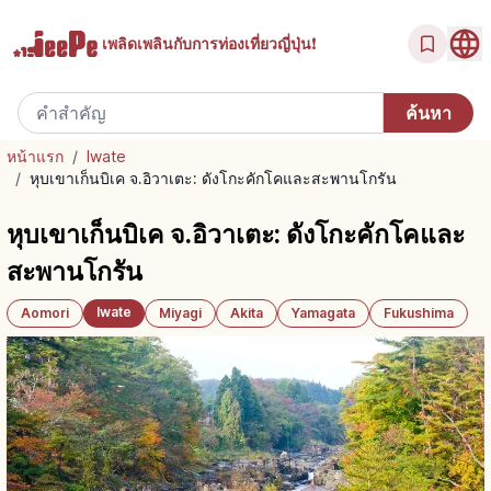
เพลิดเพลินกับ
การท่องเที่ยวญี่ปุ่น!
หน้าแรก
/
Iwate
/
หุบเขาเก็นบิเค จ.อิวาเตะ: ดังโกะคักโคและสะพานโกรัน
หุบเขาเก็นบิเค จ.อิวาเตะ: ดังโกะคักโคและ
สะพานโกรัน
Iwate
Aomori
Miyagi
Akita
Yamagata
Fukushima