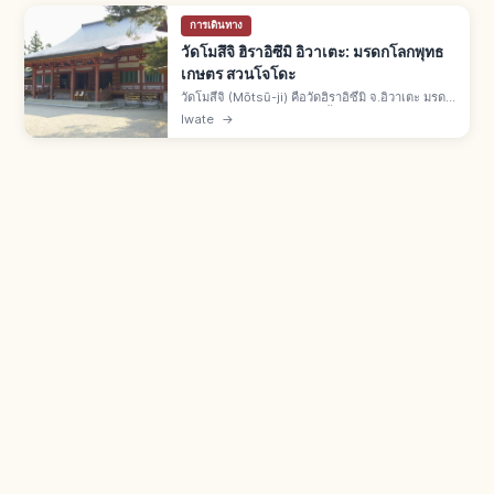
การเดินทาง
วัดโมสึจิ ฮิราอิซึมิ อิวาเตะ: มรดกโลกพุทธ
เกษตร สวนโจโดะ
วัดโมสึจิ (Mōtsū-ji) คือวัดฮิราอิซึมิ จ.อิวาเตะ มรดก
โลกฮิราอิซึมิพุทธเกษตร ก่อตั้งปี 850 โดยจิกากุไดชิ
Iwate
→
เอ็นนิน ขยายโดยฟูจิวาระโมโตฮิระและฮิเดฮิระ
สวนโจโดะเฮอัน