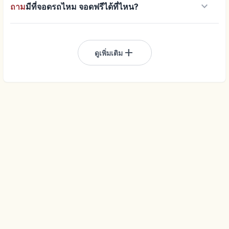
keyboard_arrow_down
ถาม
มีที่จอดรถไหม จอดฟรีได้ที่ไหน?
add
ดูเพิ่มเติม