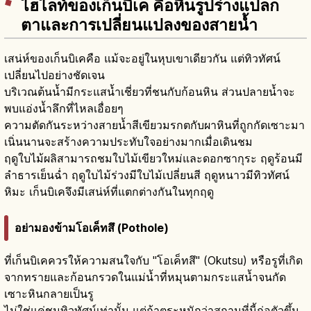
ไฮไลท์ของเก็นบิเค คือหินรูปร่างแปลก
ตาและการเปลี่ยนแปลงของสายน้ำ
เสน่ห์ของเก็นบิเคคือ แม้จะอยู่ในหุบเขาเดียวกัน แต่ทิวทัศน์
เปลี่ยนไปอย่างชัดเจน
บริเวณต้นน้ำมีกระแสน้ำเชี่ยวที่ชนกับก้อนหิน ส่วนปลายน้ำจะ
พบแอ่งน้ำลึกที่ไหลเอื่อยๆ
ความตัดกันระหว่างสายน้ำสีเขียวมรกตกับผาหินที่ถูกกัดเซาะมา
เนิ่นนานจะสร้างความประทับใจอย่างมากเมื่อเดินชม
ฤดูใบไม้ผลิสามารถชมใบไม้เขียวใหม่และดอกซากุระ ฤดูร้อนมี
ลำธารเย็นฉ่ำ ฤดูใบไม้ร่วงมีใบไม้เปลี่ยนสี ฤดูหนาวมีทิวทัศน์
หิมะ เก็นบิเคจึงมีเสน่ห์ที่แตกต่างกันในทุกฤดู
อย่ามองข้ามโอเค็ทสึ (Pothole)
ที่เก็นบิเคควรให้ความสนใจกับ "โอเค็ทสึ" (Okutsu) หรือรูที่เกิด
จากทรายและก้อนกรวดในแม่น้ำที่หมุนตามกระแสน้ำจนกัด
เซาะหินกลายเป็นรู
ไม่ใช่แค่ชมทิวทัศน์เท่านั้น แต่ถ้าตระหนักว่าสถานที่นี้ก่อตัวขึ้น