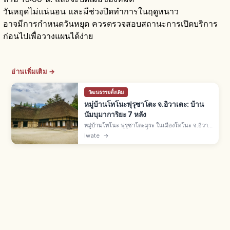
วันหยุดไม่แน่นอน และมีช่วงปิดทำการในฤดูหนาว
อาจมีการกำหนดวันหยุด ควรตรวจสอบสถานะการเปิดบริการ
ก่อนไปเพื่อวางแผนได้ง่าย
อ่านเพิ่มเติม →
วัฒนธรรมดั้งเดิม
หมู่บ้านโทโนะฟุรุซาโตะ จ.อิวาเตะ: บ้าน
นัมบุมาการิยะ 7 หลัง
หมู่บ้านโทโนะ ฟุรุซาโตะมุระ ในเมืองโทโนะ จ.อิวา
เตะ จำลองหมู่บ้านชนบทดั้งเดิม มีบ้านนัมบุมาการิยะ
Iwate
→
(Nanbu Magariya) รูปตัว L 7 หลัง ตั้งแต่กลางเอ
โดะถึงกลางเมจิ