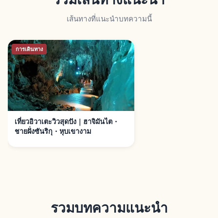
เส้นทางที่แนะนำบทความนี้
การเดินทาง
เที่ยวอิวาเตะวิวสุดปัง｜ฮาจิมันไต・
ชายฝั่งซันริกุ・หุบเขางาม
รวมบทความแนะนำ