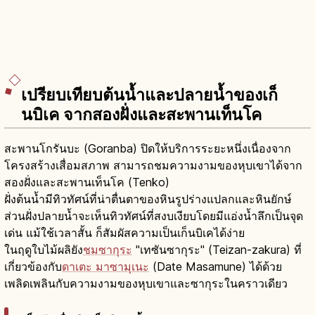
เปรียบเทียบต้นน้ำและปลายน้ำของเก็
นบิเค จากสองฝั่งและสะพานเท็นโค
สะพานโกรันบะ (Goranba) ปิดให้บริการระยะหนึ่งเนื่องจาก
โครงสร้างเสื่อมสภาพ สามารถชมความงามของหุบเขาได้จาก
สองฝั่งและสะพานเท็นโค (Tenko)
ฝั่งต้นน้ำมีทิวทัศน์ที่น่าตื่นตาของหินรูปร่างแปลกและหินยักษ์
ส่วนฝั่งปลายน้ำจะเห็นทิวทัศน์ที่สงบเงียบโดยมีแอ่งน้ำลึกเป็นจุด
เด่น แม้ใช้เวลาสั้น ก็สัมผัสความเป็นเก็นบิเคได้ง่าย
ในฤดูใบไม้ผลิยัง
ชมซากุระ
"เทซันซากุระ" (Teizan-zakura) ที่
เกี่ยวข้องกับ
ดาเตะ มาซามุเนะ
(Date Masamune) ได้ด้วย
เพลิดเพลินกับความงามของหุบเขาและซากุระในคราวเดียว