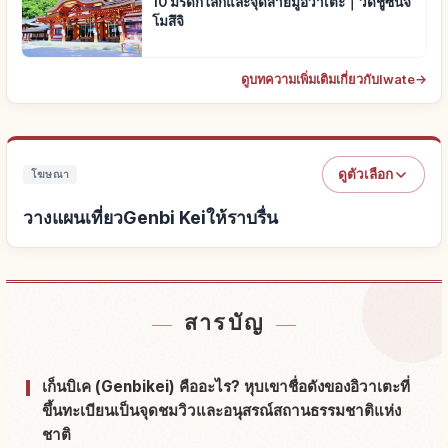
10 มรดกโลกและจุดสายมูอิวาเตะ｜วัดชูซนจิ
โมสึจิ
ดูบทความเพิ่มเติมเกี่ยวกับIwate
→
ดูตัวเลือก
โฆษณา
วางแผนเที่ยวGenbi Keiให้ราบรื่น
หาที่พักใกล้Genbi Kei
↗
สารบัญ
หากิจกรรมในGenbi Kei
↗
เก็นบิเค (Genbikei) คืออะไร? หุบเขาชื่อดังของอิวาเตะที่
ขึ้นทะเบียนเป็นจุดชมวิวและอนุสรณ์สถานธรรมชาติแห่ง
ชาติ