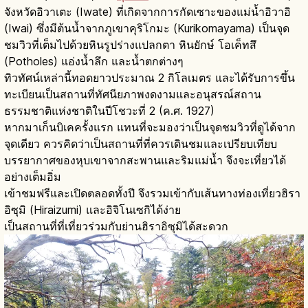
จังหวัดอิวาเตะ (Iwate) ที่เกิดจากการกัดเซาะของแม่น้ำอิวาอิ
(Iwai) ซึ่งมีต้นน้ำจากภูเขาคุริโกมะ (Kurikomayama) เป็นจุด
ชมวิวที่เต็มไปด้วยหินรูปร่างแปลกตา หินยักษ์ โอเค็ทสึ
(Potholes) แอ่งน้ำลึก และน้ำตกต่างๆ
ทิวทัศน์เหล่านี้ทอดยาวประมาณ 2 กิโลเมตร และได้รับการขึ้น
ทะเบียนเป็นสถานที่ทัศนียภาพงดงามและอนุสรณ์สถาน
ธรรมชาติแห่งชาติในปีโชวะที่ 2 (ค.ศ. 1927)
หากมาเก็นบิเคครั้งแรก แทนที่จะมองว่าเป็นจุดชมวิวที่ดูได้จาก
จุดเดียว ควรคิดว่าเป็นสถานที่ที่ควรเดินชมและเปรียบเทียบ
บรรยากาศของหุบเขาจากสะพานและริมแม่น้ำ จึงจะเที่ยวได้
อย่างเต็มอิ่ม
เข้าชมฟรีและเปิดตลอดทั้งปี จึงรวมเข้ากับเส้นทางท่องเที่ยวฮิรา
อิซุมิ (Hiraizumi) และอิจิโนเซกิได้ง่าย
เป็นสถานที่ที่เที่ยวร่วมกับย่านฮิราอิซุมิได้สะดวก