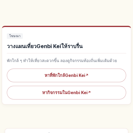
โฆษณา
วางแผนเที่ยวGenbi Keiให้ราบรื่น
พักใกล้ ๆ ทำให้เที่ยวสะดวกขึ้น ลองดูกิจกรรมท้องถิ่นเพิ่มเติมด้วย
หาที่พักใกล้Genbi Kei
↗
หากิจกรรมในGenbi Kei
↗