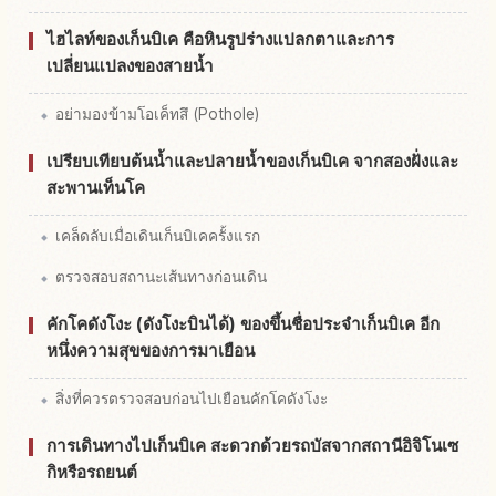
ไฮไลท์ของเก็นบิเค คือหินรูปร่างแปลกตาและการ
เปลี่ยนแปลงของสายน้ำ
อย่ามองข้ามโอเค็ทสึ (Pothole)
เปรียบเทียบต้นน้ำและปลายน้ำของเก็นบิเค จากสองฝั่งและ
สะพานเท็นโค
เคล็ดลับเมื่อเดินเก็นบิเคครั้งแรก
ตรวจสอบสถานะเส้นทางก่อนเดิน
คักโคดังโงะ (ดังโงะบินได้) ของขึ้นชื่อประจำเก็นบิเค อีก
หนึ่งความสุขของการมาเยือน
สิ่งที่ควรตรวจสอบก่อนไปเยือนคักโคดังโงะ
การเดินทางไปเก็นบิเค สะดวกด้วยรถบัสจากสถานีอิจิโนเซ
กิหรือรถยนต์