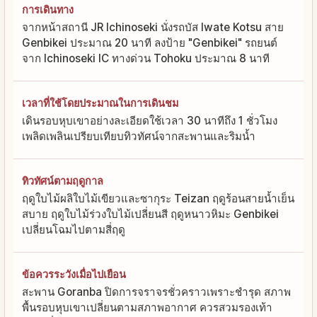
การเดินทาง
จากหน้าสถานี JR Ichinoseki นั่งรถบัส Iwate Kotsu สาย
Genbikei ประมาณ 20 นาที ลงป้าย "Genbikei" รถยนต์
จาก Ichinoseki IC ทางด่วน Tohoku ประมาณ 8 นาที
เวลาที่ใช้โดยประมาณในการเดินชม
เดินรอบหุบเขาอย่างละเอียดใช้เวลา 30 นาทีถึง 1 ชั่วโมง
เพลิดเพลินเปรียบเทียบทิวทัศน์จากสะพานและริมน้ำ
ทิวทัศน์ตามฤดูกาล
ฤดูใบไม้ผลิใบไม้เขียวและซากุระ Teizan ฤดูร้อนสายน้ำเย็น
สบาย ฤดูใบไม้ร่วงใบไม้เปลี่ยนสี ฤดูหนาวหิมะ Genbikei
เปลี่ยนโฉมไปตามสี่ฤดู
ข้อควรระวังเมื่อไปเยือน
สะพาน Goranba ปิดการจราจรชั่วคราวเพราะชำรุด สภาพ
พื้นรอบหุบเขาเปลี่ยนตามสภาพอากาศ ควรสวมรองเท้า