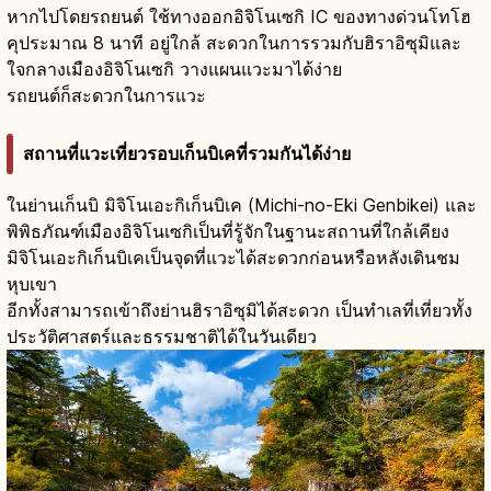
หากไปโดยรถยนต์ ใช้ทางออกอิจิโนเซกิ IC ของทางด่วนโทโฮ
คุประมาณ 8 นาที อยู่ใกล้ สะดวกในการรวมกับฮิราอิซุมิและ
ใจกลางเมืองอิจิโนเซกิ วางแผนแวะมาได้ง่าย
รถยนต์ก็สะดวกในการแวะ
สถานที่แวะเที่ยวรอบเก็นบิเคที่รวมกันได้ง่าย
ในย่านเก็นบิ มิจิโนเอะกิเก็นบิเค (Michi-no-Eki Genbikei) และ
พิพิธภัณฑ์เมืองอิจิโนเซกิเป็นที่รู้จักในฐานะสถานที่ใกล้เคียง
มิจิโนเอะกิเก็นบิเคเป็นจุดที่แวะได้สะดวกก่อนหรือหลังเดินชม
หุบเขา
อีกทั้งสามารถเข้าถึงย่านฮิราอิซุมิได้สะดวก เป็นทำเลที่เที่ยวทั้ง
ประวัติศาสตร์และธรรมชาติได้ในวันเดียว