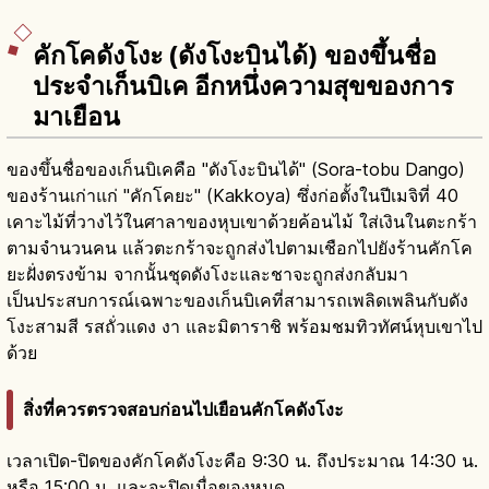
คักโคดังโงะ (ดังโงะบินได้) ของขึ้นชื่อ
ประจำเก็นบิเค อีกหนึ่งความสุขของการ
มาเยือน
ของขึ้นชื่อของเก็นบิเคคือ "ดังโงะบินได้" (Sora-tobu Dango)
ของร้านเก่าแก่ "คักโคยะ" (Kakkoya) ซึ่งก่อตั้งในปีเมจิที่ 40
เคาะไม้ที่วางไว้ในศาลาของหุบเขาด้วยค้อนไม้ ใส่เงินในตะกร้า
ตามจำนวนคน แล้วตะกร้าจะถูกส่งไปตามเชือกไปยังร้านคักโค
ยะฝั่งตรงข้าม จากนั้นชุดดังโงะและชาจะถูกส่งกลับมา
เป็นประสบการณ์เฉพาะของเก็นบิเคที่สามารถเพลิดเพลินกับดัง
โงะสามสี รสถั่วแดง งา และมิตาราชิ พร้อมชมทิวทัศน์หุบเขาไป
ด้วย
สิ่งที่ควรตรวจสอบก่อนไปเยือนคักโคดังโงะ
เวลาเปิด-ปิดของคักโคดังโงะคือ 9:30 น. ถึงประมาณ 14:30 น.
หรือ 15:00 น. และจะปิดเมื่อของหมด