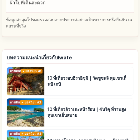
ผ้าใบที่เดินสะดวก
ข้อมูลล่าสุดโปรดตรวจสอบจากประกาศอย่างเป็นทางการหรือยืนยัน ณ
สถานที่จริง
บทความแนะนำเกี่ยวกับIwate
การเดินทาง
ยอดนิยม #1
10 ที่เที่ยวรอบฮิราอิซุมิ｜วัดชูซนจิ หุบเขาเก็
นบิ เกบิ
การเดินทาง
ยอดนิยม #2
10 ที่เที่ยวอิวาเตะหน้าร้อน｜ซันริคุ ที่ราบสูง
หุบเขาเย็นสบาย
การเดินทาง
ยอดนิยม #3