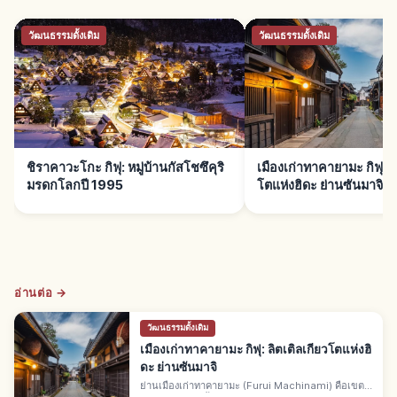
วัฒนธรรมดั้งเดิม
วัฒนธรรมดั้งเดิม
ชิราคาวะโกะ กิฟุ: หมู่บ้านกัสโชซึคุริ
เมืองเก่าทาคายามะ กิฟุ: ล
มรดกโลกปี 1995
โตแห่งฮิดะ ย่านซันมาจิ
อ่านต่อ →
วัฒนธรรมดั้งเดิม
เมืองเก่าทาคายามะ กิฟุ: ลิตเติลเกียวโตแห่งฮิ
ดะ ย่านซันมาจิ
ย่านเมืองเก่าทาคายามะ (Furui Machinami) คือเขต