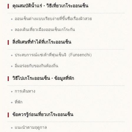
คุณสมบัติน้ำแร่・วิธีเที่ยวเกโระออนเซ็น
ออนเซ็นด่างแบบเรียบง่ายที่ขึ้นชื่อเรื่องผิวสวย
ลองเดินเที่ยวเมืองออนเซ็นเกโระกัน
สิ่งพิเศษที่ทำได้ที่เกโระออนเซ็น
ประสบการณ์แช่เท้าที่ฟุนเซ็นจิ（Funsenchi）
อิ่มอร่อยกับของกินท้องถิ่น
วิธีไปเกโระออนเซ็น・ข้อมูลที่พัก
การเดินทาง
ที่พัก
ข้อควรรู้ก่อนเที่ยวเกโระออนเซ็น
แนะนำตามฤดูกาล