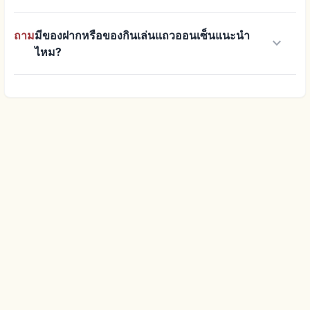
ถาม
มีของฝากหรือของกินเล่นแถวออนเซ็นแนะนำ
keyboard_arrow_down
ไหม?