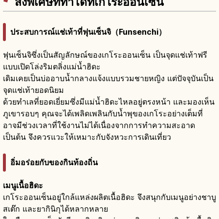
สิ่งพิเศษที่ทำได้ที่เกโระออนเซ็น
ประสบการณ์แช่เท้าที่ฟุนเซ็นจิ（Funsenchi）
ฟุนเซ็นจิซึ่งเป็นสัญลักษณ์ของเกโระออนเซ็น เป็นจุดแช่เท้าฟรี
แบบเปิดโล่งริมตลิ่งแม่น้ำฮิดะ
เดิมเคยเป็นบ่ออาบน้ำกลางแจ้งแบบรวมชายหญิง แต่ปัจจุบันเป็น
จุดแช่เท้ายอดนิยม
ด้วยทำเลที่ยอดเยี่ยมซึ่งมีแม่น้ำฮิดะไหลอยู่ตรงหน้า และมองเห็น
ภูเขารอบๆ คุณจะได้เพลิดเพลินกับน้ำพุของเกโระอย่างเต็มที่
อาจมีช่วงเวลาที่ใช้งานไม่ได้เนื่องจากการทำความสะอาด
เป็นต้น จึงควรแวะให้เหมาะกับจังหวะการเดินเที่ยว
อิ่มอร่อยกับของกินท้องถิ่น
เมนูเนื้อฮิดะ
เกโระออนเซ็นอยู่ใกล้แหล่งผลิตเนื้อฮิดะ จึงสนุกกับเมนูอย่างชาบู
สเต๊ก และยากินิกุได้หลากหลาย