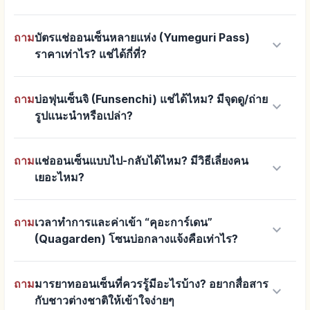
ถาม
บัตรแช่ออนเซ็นหลายแห่ง (Yumeguri Pass)
keyboard_arrow_down
ราคาเท่าไร? แช่ได้กี่ที่?
ถาม
บ่อฟุนเซ็นจิ (Funsenchi) แช่ได้ไหม? มีจุดดู/ถ่าย
keyboard_arrow_down
รูปแนะนำหรือเปล่า?
ถาม
แช่ออนเซ็นแบบไป-กลับได้ไหม? มีวิธีเลี่ยงคน
keyboard_arrow_down
เยอะไหม?
ถาม
เวลาทำการและค่าเข้า “คุอะการ์เดน”
keyboard_arrow_down
(Quagarden) โซนบ่อกลางแจ้งคือเท่าไร?
ถาม
มารยาทออนเซ็นที่ควรรู้มีอะไรบ้าง? อยากสื่อสาร
keyboard_arrow_down
กับชาวต่างชาติให้เข้าใจง่ายๆ