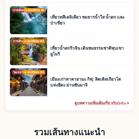
การเดินทาง
ยอดนิยม #1
เที่ยวทสึเคจิเคียว ชมธารน้ำใส น้ำตก และ
ป่าเขียว
การเดินทาง
ยอดนิยม #2
เที่ยวน้ำตกริวจิน เดินชมธรรมชาติหุบเขา
ยูโมริ
วัฒนธรรมดั้งเดิม
ยอดนิยม #3
เมืองเก่าทาคายามะ กิฟุ: ลิตเติลเกียวโต
แห่งฮิดะ ย่านซันมาจิ
ดูบทความเพิ่มเติมเกี่ยวกับGifu
→
รวมเส้นทางแนะนำ