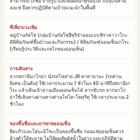
สามารถแวะชม ถ่ายรูป และสัมผัสน้ำพุร้อนได้ ปัจจุบันห้าม
ลงแช่ จึงควรปฏิบัติตามป้ายแนะนำในพื้นที่
ที่เที่ยวแวะเพิ่ม
หมู่บ้านกัสโช (กลุ่มบ้านกัสโชสึคุริจำลองแบบชิราคาวาโกะ
มีพิพิธภัณฑ์พื้นบ้านและกิจกรรม) / พิพิธภัณฑ์ออนเซ็นเกโระ
(เรียนรู้ประวัติและกลไกของออนเซ็น)
การเดินทาง
จากสถานีนาโกย่า นั่งรถไฟสาย JR ทาคายามะ (รถด่วน
พิเศษ เป็นต้น) ใช้เวลาประมาณ 1 ชั่วโมง 40 นาทีถึงสถานีเก
โระ แล้วเดินเข้าย่านเมืองออนเซ็นได้ หากขับรถ จากนาโก
ย่าใช้เส้นทางผ่านทางด่วนโทไค-โฮคุริคุ ใช้เวลาประมาณ 2
ชั่วโมง
ของขึ้นชื่อและมารยาทออนเซ็น
ฮิดะกิวและโฮบะมิโซะเป็นของขึ้นชื่อ ก่อนแช่ออนเซ็นควร
ล้างตัวให้สะอาด ไม่ให้ผมสัมผัสน้ำในอ่าง และปฏิบัติตาม