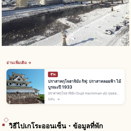
อ่านเพิ่มเติม →
ชีวิต
ปราสาทกุโจฮาจิมัง กิฟุ: ปราสาทลอยฟ้า ไม้
บูรณะปี 1933
ปราสาทกุโจฮาจิมัง (Gujō Hachiman-jō) บนยอด
เขาฮาจิมังยามะ จ.กิฟุ ปราสาทไม้บูรณะเก่าที่สุดใน
Gifu
→
ญี่ปุ่น ปี 1933 ฉายา ปราสาทลอยฟ้า บางวันเห็นทะเล
หมอก ใบไม้แดง พ.ย.
วิธีไปเกโระออนเซ็น・ข้อมูลที่พัก