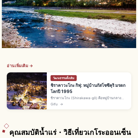
อ่านเพิ่มเติม →
วัฒนธรรมดั้งเดิม
ชิราคาวะโกะ กิฟุ: หมู่บ้านกัสโชซึคุริ มรดก
โลกปี 1995
ชิราคาวะโกะ (Shirakawa-gō) คือหมู่บ้านกลาง
หุบเขา จ.กิฟุ มรดกโลกยูเนสโกปี 1995 ร่วมกับโกคา
Gifu
→
ยามะ กัสโชซึคุริหลังคามุงหญ้าทรงชัน หมู่บ้านโอกิมา
จิยาว 1.5 กม.
คุณสมบัติน้ำแร่・วิธีเที่ยวเกโระออนเซ็น