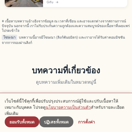
ซันมาจิอนุรักษ์ดั้งเดิมแห่งชาติ จ.กิฟุ ฉายา ลิตเติลเกียว
Gifu
→
โตแห่งฮิดะ บ้านมาจิยะปลายเอโดะ-เมจิ เนื้อฮิดะและ
ตลาดเช้า
※ เนื้อหาบทความอ้างอิงจากข้อมูล ณ เวลาที่เขียน และอาจแตกต่างจากสถานการณ์
ปัจจุบัน นอกจากนี้ เราไม่รับประกันความถูกต้องและความสมบูรณ์ของเนื้อหาที่เผยแพร่
โปรดเข้าใจ
โฆษณา
บทความนี้อาจมีโฆษณา (ลิงก์พันธมิตร) และเราอาจได้รับค่าคอมมิชชัน
จากการจองผ่านลิงก์
บทความที่เกี่ยวข้อง
ดูบทความเพิ่มเติมในหมวดหมู่นี้
เว็บไซต์นี้ใช้คุกกี้เพื่อปรับปรุงประสบการณ์ผู้ใช้และปรับเนื้อหาให้
Kyoto
Kyoto
เหมาะกับบุคคล โปรดดู
นโยบายความเป็นส่วนตัว
สำหรับรายละเอียด
ใกล้เคียง
เพิ่มเติม
ยอมรับทั้งหมด
ปฏิเสธทั้งหมด
การตั้งค่า