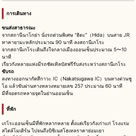
การเดินทาง
ขนส่งสาธารณะ
จากสถานีนาโกย่า นั่งรถด่วนพิเศษ “ฮิดะ”（Hida）บนสาย JR
ทาคายามะหลักประมาณ 90 นาที ลงสถานีเกโระ
จากสถานีเกโระเดินถึงใจกลางเมืองออนเซ็นประมาณ 5〜10
นาที
เรียวกังหลายแห่งมีรถชัตเทิลบัสฟรีรับส่งระหว่างสถานีเกโระ
ขับรถ
ลงทางออกนากัตสึกาวะ IC（Nakatsugawa IC）บนทางด่วนชู
โอ แล้วขับผ่านทางหลวงหมายเลข 257 ประมาณ 60 นาที
มีที่จอดรถหลายจุดในย่านออนเซ็น
ที่พัก
เกโระออนเซ็นมีที่พักหลากหลาย ตั้งแต่เรียวกังเก่าแก่ โรงแรม
สไตล์โมเดิร์น ไปจนถึงบิซิเนสโฮเทลราคาย่อมเยา