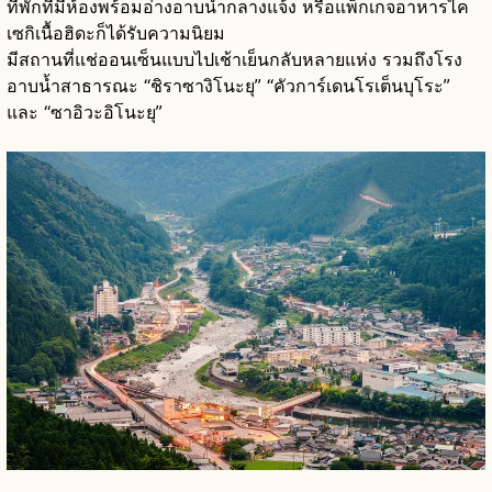
ที่พักที่มีห้องพร้อมอ่างอาบน้ำกลางแจ้ง หรือแพ็กเกจอาหารไค
เซกิเนื้อฮิดะก็ได้รับความนิยม
มีสถานที่แช่ออนเซ็นแบบไปเช้าเย็นกลับหลายแห่ง รวมถึงโรง
อาบน้ำสาธารณะ “ชิราซางิโนะยุ” “คัวการ์เดนโรเต็นบุโระ”
และ “ซาอิวะอิโนะยุ”