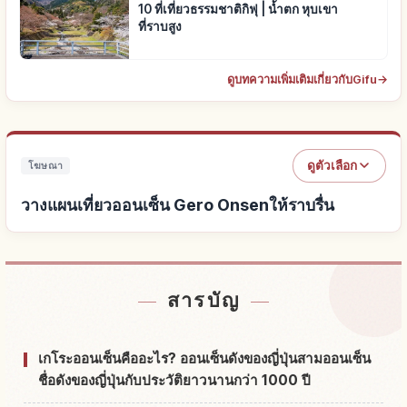
10 ที่เที่ยวธรรมชาติกิฟุ | น้ำตก หุบเขา
ที่ราบสูง
ดูบทความเพิ่มเติมเกี่ยวกับGifu
→
ดูตัวเลือก
โฆษณา
วางแผนเที่ยวออนเซ็น Gero Onsenให้ราบรื่น
หาที่พักใกล้ออนเซ็น Gero Onsen
↗
สารบัญ
หากิจกรรมในออนเซ็น Gero Onsen
↗
เกโระออนเซ็นคืออะไร? ออนเซ็นดังของญี่ปุ่นสามออนเซ็น
ชื่อดังของญี่ปุ่นกับประวัติยาวนานกว่า 1000 ปี