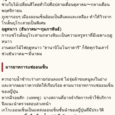
ช่วงใบไม้เปลี่ยนสีโดยทั่วไปคือปลายเดือนตุลาคม〜กลางเดือน
พฤศจิกายน
ภูเขารอบๆ เมืองออนเซ็นย้อมเป็นสีแดงและเหลือง ทำให้วิวจาก
โรเต็นบุโระสวยเป็นพิเศษ
ฤดูหนาว（ธันวาคม〜กุมภาพันธ์）
การแช่โรเต็นบุโระท่ามกลางหิมะเป็นความหรูหราที่มีเฉพาะฤดู
หนาว
งานดอกไม้ไฟฤดูหนาว “ฮานาบิโมโนกาตาริ” ก็จัดทุกวันเสาร์
ช่วงธันวาคม〜มีนาคม
มารยาทการแช่ออนเซ็น
ควรอาบน้ำชำระร่างกายก่อนลงแช่ ไม่จุ่มผ้าขนหนูลงในอ่าง
และหากผมยาวควรมัดให้เรียบร้อย ตามมารยาทการแช่ออนเซ็น
ของญี่ปุ่น
หากมีรอยสัก（แทททู）บางสถานที่อาจจำกัดการเข้าใช้บริการ
จึงแนะนำตรวจสอบล่วงหน้า
เกโระออนเซ็นเป็นแหล่งออนเซ็นชั้นนำของญี่ปุ่นที่มีประวัติ