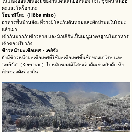
ในเมืองออนเซ็นยังมีของกินเดินเล่นยอดนิยม เช่น ซูชิหน้าเนื้อฮิ
ดะและโคร็อกเกะ
โฮบามิโสะ（Hōba miso）
อาหารพื้นบ้านฮิดะที่วางมิโสะกับต้นหอมและผักป่าบนใบโฮบะ
แล้วเผา
เข้ากันมากกับข้าวสวย และมักเสิร์ฟเป็นเมนูมาตรฐานในอาหาร
เช้าของเรียวกัง
ข้าวหน้ามะเขือเทศ・เคย์จัง
ยังมีข้าวหน้ามะเขือเทศที่ใช้มะเขือเทศขึ้นชื่อของเกโระ และ
“เคย์จัง”（Kei-chan）ไก่หมักซอสมิโสะแล้วผัด/ย่างกับผัก ซึ่ง
เป็นของดังท้องถิ่น