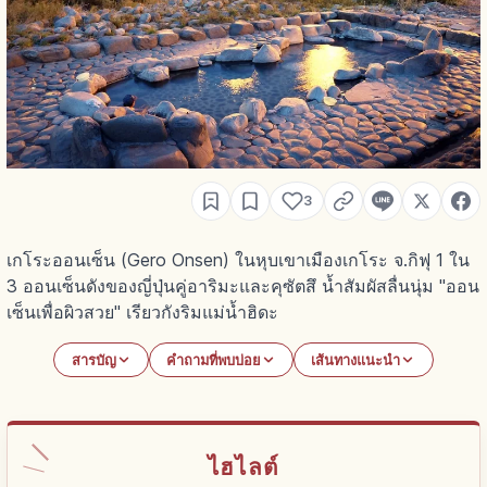
3
เกโระออนเซ็น (Gero Onsen) ในหุบเขาเมืองเกโระ จ.กิฟุ 1 ใน
3 ออนเซ็นดังของญี่ปุ่นคู่อาริมะและคุซัตสึ น้ำสัมผัสลื่นนุ่ม "ออน
เซ็นเพื่อผิวสวย" เรียวกังริมแม่น้ำฮิดะ
สารบัญ
คำถามที่พบบ่อย
เส้นทางแนะนำ
ไฮไลต์