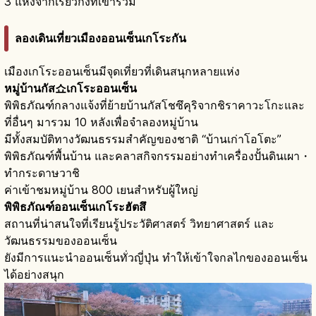
3 แห่งจากเรียวกังที่เข้าร่วม
ลองเดินเที่ยวเมืองออนเซ็นเกโระกัน
เมืองเกโระออนเซ็นมีจุดเที่ยวที่เดินสนุกหลายแห่ง
หมู่บ้านกัส쇼เกโระออนเซ็น
พิพิธภัณฑ์กลางแจ้งที่ย้ายบ้านกัสโชซึคุริจากชิราคาวะโกะและ
ที่อื่นๆ มารวม 10 หลังเพื่อจำลองหมู่บ้าน
มีทั้งสมบัติทางวัฒนธรรมสำคัญของชาติ “บ้านเก่าโอโตะ”
พิพิธภัณฑ์พื้นบ้าน และคลาสกิจกรรมอย่างทำเครื่องปั้นดินเผา・
ทำกระดาษวาชิ
ค่าเข้าชมหมู่บ้าน 800 เยนสำหรับผู้ใหญ่
พิพิธภัณฑ์ออนเซ็นเกโระฮัตสึ
สถานที่น่าสนใจที่เรียนรู้ประวัติศาสตร์ วิทยาศาสตร์ และ
วัฒนธรรมของออนเซ็น
ยังมีการแนะนำออนเซ็นทั่วญี่ปุ่น ทำให้เข้าใจกลไกของออนเซ็น
ได้อย่างสนุก