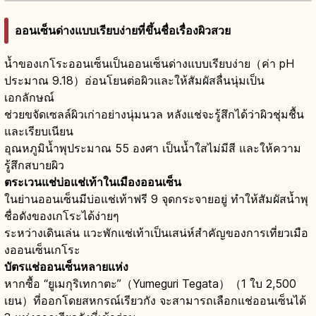
ออนเซ็นด่างแบบเรียบง่ายที่ขึ้นชื่อเรื่องผิวสวย
น้ำของเกโระออนเซ็นเป็นออนเซ็นด่างแบบเรียบง่าย（ค่า pH
ประมาณ 9.18）อ่อนโยนต่อผิวและให้สัมผัสลื่นนุ่มเป็น
เอกลักษณ์
ช่วยขจัดเซลล์ผิวเก่าอย่างนุ่มนวล หลังแช่จะรู้สึกได้ว่าผิวชุ่มชื้น
และเรียบเนียน
อุณหภูมิน้ำพุประมาณ 55 องศา เป็นน้ำใสไม่มีสี และให้ความ
รู้สึกสบายผิว
ตระเวนแช่บ่อแช่เท้าในเมืองออนเซ็น
ในย่านออนเซ็นมีบ่อแช่เท้าฟรี 9 จุดกระจายอยู่ ทำให้สัมผัสน้ำพุ
ชื่อดังของเกโระได้ง่ายๆ
ระหว่างเดินเล่น แวะพักแช่เท้าเป็นเสน่ห์สำคัญของการเที่ยวเมือ
งออนเซ็นเกโระ
บัตรแช่ออนเซ็นหลายแห่ง
หากซื้อ “ยูเมกุริเทกาตะ”（Yumeguri Tegata）（1 ใบ 2,500
เยน）ที่ออกโดยสหกรณ์เรียวกัง จะสามารถเลือกแช่ออนเซ็นได้