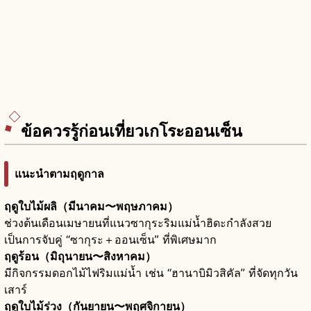
ข้อควรรู้ก่อนเที่ยวเกโระออนเซ็น
แนะนำตามฤดูกาล
ฤดูใบไม้ผลิ（มีนาคม〜พฤษภาคม）
ช่วงต้นเดือนเมษายนที่แนวซากุระริมแม่น้ำฮิดะกำลังสวย
เป็นการจับคู่ “ซากุระ＋ออนเซ็น” ที่พิเศษมาก
ฤดูร้อน（มิถุนายน〜สิงหาคม）
มีกิจกรรมดอกไม้ไฟริมแม่น้ำ เช่น “ฮานาบิมิวสิคัล” ที่จัดทุกวัน
เสาร์
ฤดูใบไม้ร่วง（กันยายน〜พฤศจิกายน）