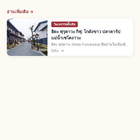
อ่านเพิ่มเติม →
วัฒนธรรมดั้งเดิม
ฮิดะ ฟุรุคาวะ กิฟุ: โกดังขาว ปลาคาร์ป
แม่น้ำเซโตงาวะ
ฮิดะ ฟุรุคาวะ (Hida-Furukawa) คือย่านในเมืองฮิ
ดะ จ.กิฟุ จากสถานี JR ทาคายามะ 15 นาที โกดังดิน
Gifu
→
ผนังขาวริมแม่น้ำเซโตงาวะ ปลาคาร์ปหลากสี
ต้นแบบฉาก Kimi no Na wa