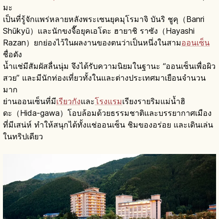
มะ
เป็นที่รู้จักแพร่หลายหลังพระเซนยุคมุโรมาจิ บันริ ชูคุ（Banri
Shūkyū）และนักขงจื๊อยุคเอโดะ ฮายาชิ ราซัง（Hayashi
Razan）ยกย่องไว้ในผลงานของตนว่าเป็นหนึ่งในสาม
ออนเซ็น
ชื่อดัง
น้ำแช่มีสัมผัสลื่นนุ่ม จึงได้รับความนิยมในฐานะ “ออนเซ็นเพื่อผิว
สวย” และมีนักท่องเที่ยวทั้งในและต่างประเทศมาเยือนจำนวน
มาก
ย่านออนเซ็นที่มี
เรียวกัง
และ
โรงแรม
เรียงรายริมแม่น้ำฮิ
ดะ（Hida-gawa）โอบล้อมด้วยธรรมชาติและบรรยากาศเมือง
ที่มีเสน่ห์ ทำให้สนุกได้ทั้งแช่ออนเซ็น ชิมของอร่อย และเดินเล่น
ในทริปเดียว