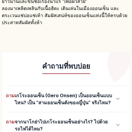
ยาวนานและขึ้นชื่อเรื่องน้ำแร่ “เพื่อผิวสวย”
ลองมาเพลิดเพลินกับเนื้อฮิดะ เดินเล่นในเมืองออนเซ็น และ
ตระเวนแช่บ่อแช่เท้า สัมผัสเสน่ห์ของออนเซ็นแห่งนี้ให้ครบด้วย
ประสาทสัมผัสทั้งห้า
คำถามที่พบบ่อย
ถาม
เกโระออนเซ็น (Gero Onsen) เป็นออนเซ็นแบบ
keyboard_arrow_down
ไหน? เป็น “สามออนเซ็นดังของญี่ปุ่น” จริงไหม?
ถาม
จากนาโกย่าไปเกโระออนเซ็นอย่างไร? ไปด้วย
keyboard_arrow_down
รถไฟได้ไหม?