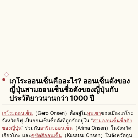
เกโระออนเซ็นคืออะไร? ออนเซ็นดังของ
ญี่ปุ่นสามออนเซ็นชื่อดังของญี่ปุ่นกับ
ประวัติยาวนานกว่า 1000 ปี
เกโระออนเซ็น
（Gero Onsen）ตั้งอยู่ใน
หุบเขา
ของเมืองเกโระ
จังหวัดกิฟุ เป็นออนเซ็นชื่อดังที่ถูกจัดอยู่ใน “
สามออนเซ็นชื่อดัง
ของญี่ปุ่น
” ร่วมกับ
อาริมะออนเซ็น
（Arima Onsen）ในจังหวัด
เฮียวโกะ และ
คุซัตสึออนเซ็น
（Kusatsu Onsen）ในจังหวัดกุน