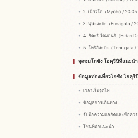
2. เมียวโฮ（Myōhō / 20:05
3. ฟุนะงะตะ（Funagata / 2
4. ฮิดะริ ไดมอนจิ（Hidari D
5. โทริอิงะตะ（Torii-gata /
จุดชมโกซัง โอคุริบิที่แน
ข้อมูลท่องเที่ยวโกซัง โอคุริ
เวลาเริ่มจุดไฟ
ข้อมูลการเดินทาง
รับมือความแออัดและข้อควร
โซนที่พักแนะนำ