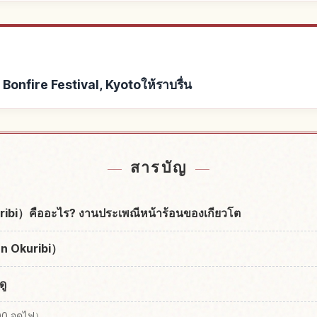
Bonfire Festival, Kyotoให้ราบรื่น
 Bonfire Festival, Kyoto
หากิจกรรมในGozan Okuribi
↗
สารบัญ
uribi）คืออะไร? งานประเพณีหน้าร้อนของเกียวโต
zan Okuribi）
ดู
00 จุดไฟ）