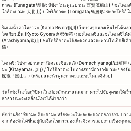
กาตะ (Funagata/船形: นิชิงาโมะฟูนะยามะ 西賀茂船山) / ซะไดมงจ
โอคิตะยามะ 大北山) / โทริอิกาตะ (Toriigata/鳥居形: ซะกะโทริ
ริมแม่น้ำคาโมงาวะ (Kamo River/鴨川) ในบางจุดมองเห็นไฟได้หลายลู
โตเกียวเอ็น (Kyoto Gyoen/京都御苑) มองไดมงจิและซะไดมงจิได้ค่อ
(Arashiyama/嵐山) ชมโทริอิกาตะได้สะดวกแถวสะพานโทเก็ตสึเค
橋)
ไดมงจิ: ไปทางย่านสถานีเดะมะจิยะนะงิ (Demachiyanagi/出町柳) /
มะ (Kitayama/北山) / โทริอิกาตะ: ไปทางสถานีอาราชิยามะของรัน
嵐電「嵐山」) (พร้อมแนะนำฟูนะกาตะและซะไดมงจิด้วย)
วันโกซังโนะโอกุริบิคนในเมืองมักหนาแน่นมาก ควรไปจับจุดชมให้เร็
สาธารณะจะเคลื่อนไหวได้ง่ายกว่า
พักย่านฮิงาชิยามะ คิตะยามะ หรือซะงะโนะจะสะดวกต่อการชม บาง
จากห้องพักได้ขึ้นอยู่กับเงื่อนไขการมองเห็น จึงควรสอบถามเรื่องมุม