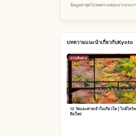
ข้อมูลล่าสุดโปรดตรวจสอบจากประกาศ
บทความแนะนำเกี่ยวกับKyoto
การเดินทาง
10 วัดและศาลเจ้าในเกียวโต | ไกด์ไหว้
มือใหม่