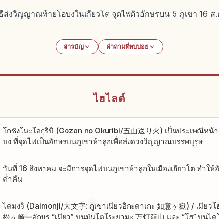
พิธีส่งวิญญาณท้ายโอบงในเกียวโต จุดไฟตัวอักษรบน 5 ภูเขา 16 ส.
สารบัญ
คำถามที่พบบ่อย
ไฮไลต์
โกซังโนะโอกุริบิ (Gozan no Okuribi/五山送り火) เป็นประเพณีหน้าร
บง ที่จุดไฟเป็นอักษรบนภูเขาห้าลูกเพื่อส่งดวงวิญญาณบรรพบุรุษ
วันที่ 16 สิงหาคม จะมีการจุดไฟบนภูเขาห้าลูกในเมืองเกียวโต ทำให
ค่ำคืน
ไดมงจิ (Daimonji/大文字: ภูเขาเนียวอิกะดาเกะ 如意ヶ嶽) / เมียวโ
松ヶ崎—อักษร “เมียว” บนมันโตโระยามะ 万灯籠山 และ “โฮ” บนไดโ