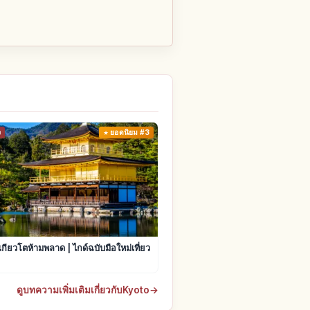
ง
ยอดนิยม #3
ยวเกียวโตห้ามพลาด | ไกด์ฉบับมือใหม่เที่ยว
ดูบทความเพิ่มเติมเกี่ยวกับKyoto
→