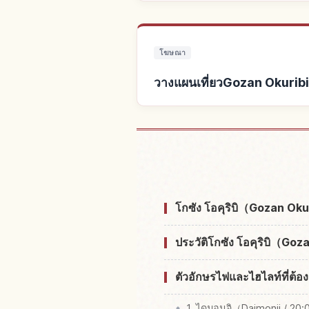
โฆษณา
วางแผนเที่ยวGozan Okuribi 
หาที่พักใกล้Gozan Okuribi
โกซัง โอคุริบิ（Gozan Ok
ประวัติโกซัง โอคุริบิ（Go
ตัวอักษรไฟและไฮไลท์ที่ต้อง
1. ไดมอนจิ（Daimonji / 20: