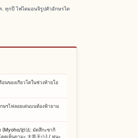
ค. ทุกปี ไฟไดมอนจิรูปตัวอักษรได
้อนของเกียวโตในช่วงท้ายโอ
้อักษรไฟลอยเด่นบนท้องฟ้ายาม
ฮ (Myoho/妙法: มัตสึกะซากิ
คคุเท็นยามะ 大黒天山) / ฟูนะ