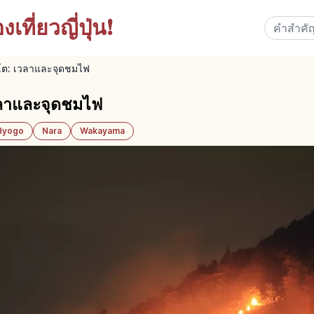
เที่ยวญี่ปุ่น!
ยวโต: เวลาและจุดชมไฟ
เวลาและจุดชมไฟ
Hyogo
Nara
Wakayama