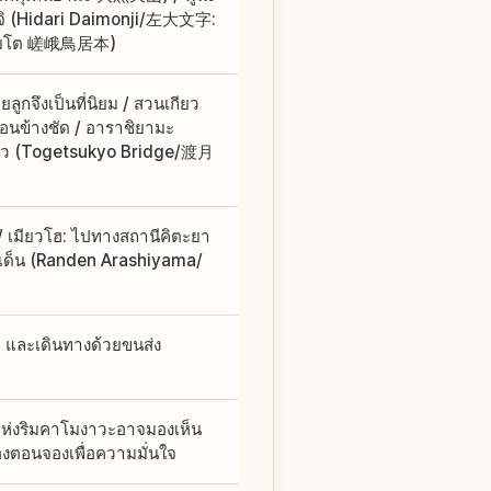
ิ (Hidari Daimonji/左大文字:
อิโมโต 嵯峨鳥居本)
กจึงเป็นที่นิยม / สวนเกียว
นข้างชัด / อาราชิยามะ
ียว (Togetsukyo Bridge/渡月
 เมียวโฮ: ไปทางสถานีคิตะยา
เด็น (Randen Arashiyama/
ว และเดินทางด้วยขนส่ง
แห่งริมคาโมงาวะอาจมองเห็น
มองตอนจองเพื่อความมั่นใจ