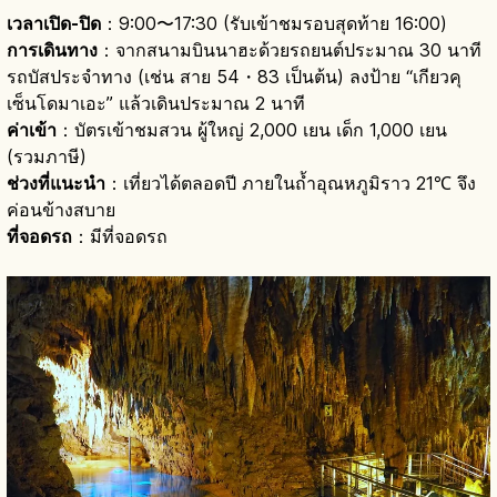
เวลาเปิด-ปิด
：9:00〜17:30 (รับเข้าชมรอบสุดท้าย 16:00)
การเดินทาง
：จากสนามบินนาฮะด้วยรถยนต์ประมาณ 30 นาที
รถบัสประจำทาง (เช่น สาย 54・83 เป็นต้น) ลงป้าย “เกียวคุ
เซ็นโดมาเอะ” แล้วเดินประมาณ 2 นาที
ค่าเข้า
：บัตรเข้าชมสวน ผู้ใหญ่ 2,000 เยน เด็ก 1,000 เยน
(รวมภาษี)
ช่วงที่แนะนำ
：เที่ยวได้ตลอดปี ภายในถ้ำอุณหภูมิราว 21℃ จึง
ค่อนข้างสบาย
ที่จอดรถ
：มีที่จอดรถ