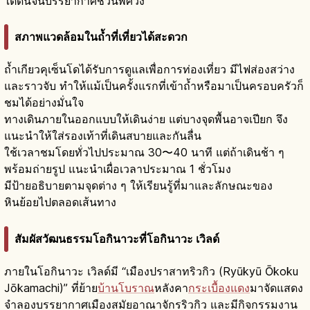
ใต้ดินจนบรรยากาศชวนพิศวง
สภาพแวดล้อมในถ้ำที่เที่ยวได้สะดวก
ถ้ำเกียวคุเซ็นโดได้รับการดูแลเพื่อการท่องเที่ยว มีไฟส่องสว่าง
และราวจับ ทำให้แม้เป็นครั้งแรกที่เข้าถ้ำหรือมาเป็นครอบครัวก็
ชมได้อย่างมั่นใจ
ทางเดินภายในออกแบบให้เดินง่าย แต่บางจุดพื้นอาจเปียก จึง
แนะนำให้ใส่รองเท้าที่เดินสบายและกันลื่น
ใช้เวลาชมโดยทั่วไปประมาณ 30〜40 นาที แต่ถ้าเดินช้า ๆ
พร้อมถ่ายรูป แนะนำเผื่อเวลาประมาณ 1 ชั่วโมง
มีป้ายอธิบายตามจุดต่าง ๆ ให้เรียนรู้ที่มาและลักษณะของ
หินย้อยไปตลอดเส้นทาง
สัมผัสวัฒนธรรมโอกินาวะที่โอกินาวะ เวิลด์
ภายในโอกินาวะ เวิลด์มี “เมืองปราสาทริวกิว (Ryūkyū Ōkoku
Jōkamachi)” ที่ย้าย
บ้านโบราณ
หลังคา
กระเบื้องแดง
มาจัดแสดง
จำลองบรรยากาศเมืองสมัยอาณาจักรริวกิว และมีกิจกรรมงาน