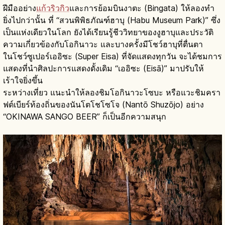
ฝีมืออย่าง
แก้วริวกิว
และการย้อมบินงาตะ (Bingata) ให้ลองทำ
ยิ่งไปกว่านั้น ที่ “สวนพิพิธภัณฑ์ฮาบุ (Habu Museum Park)” ซึ่ง
เป็นแห่งเดียวในโลก ยังได้เรียนรู้ชีววิทยาของงูฮาบุและประวัติ
ความเกี่ยวข้องกับโอกินาวะ และบางครั้งมีโชว์ฮาบุที่ตื่นตา
ในโชว์ซูเปอร์เออิซะ (Super Eisa) ที่จัดแสดงทุกวัน จะได้ชมการ
แสดงที่นำศิลปะการแสดงดั้งเดิม “เออิซะ (Eisā)” มาปรับให้
เร้าใจยิ่งขึ้น
ระหว่างเที่ยว แนะนำให้ลองชิมโอกินาวะโซบะ หรือแวะชิมครา
ฟต์เบียร์ท้องถิ่นของนันโตโชโซโจ (Nantō Shuzōjo) อย่าง
“OKINAWA SANGO BEER” ก็เป็นอีกความสนุก