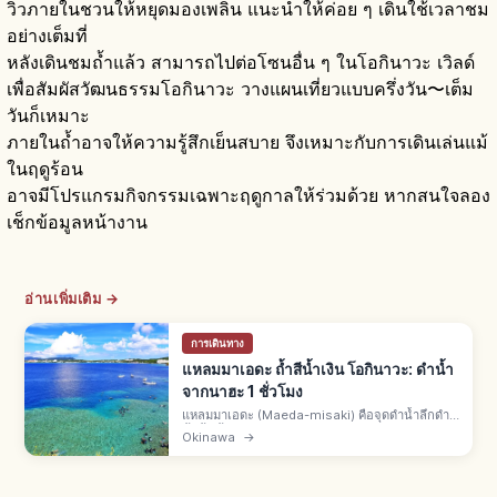
วิวภายในชวนให้หยุดมองเพลิน แนะนำให้ค่อย ๆ เดินใช้เวลาชม
อย่างเต็มที่
หลังเดินชมถ้ำแล้ว สามารถไปต่อโซนอื่น ๆ ในโอกินาวะ เวิลด์
เพื่อสัมผัสวัฒนธรรมโอกินาวะ วางแผนเที่ยวแบบครึ่งวัน〜เต็ม
วันก็เหมาะ
ภายในถ้ำอาจให้ความรู้สึกเย็นสบาย จึงเหมาะกับการเดินเล่นแม้
ในฤดูร้อน
อาจมีโปรแกรมกิจกรรมเฉพาะฤดูกาลให้ร่วมด้วย หากสนใจลอง
เช็กข้อมูลหน้างาน
อ่านเพิ่มเติม →
การเดินทาง
แหลมมาเอดะ ถ้ำสีน้ำเงิน โอกินาวะ: ดำน้ำ
จากนาฮะ 1 ชั่วโมง
แหลมมาเอดะ (Maeda-misaki) คือจุดดำน้ำลึกดำ
น้ำตื้นชั้นนำหมู่บ้านอนนะ ตอนกลางเกาะหลักโอกิน
Okinawa
→
าวะ จากสนามบินนาฮะรถยนต์ 1–1.5 ชม. ถ้ำสีน้ำเงิน
อ่าวอุโมงค์เปล่งสีลึกลับ