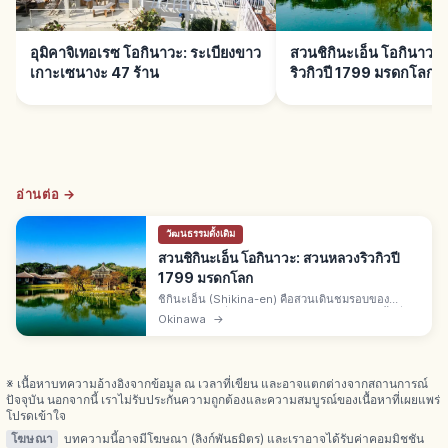
อุมิคาจิเทอเรซ โอกินาวะ: ระเบียงขาว
สวนชิกินะเอ็น โอกินาวะ
เกาะเซนางะ 47 ร้าน
ริวกิวปี 1799 มรดกโลก
อ่านต่อ →
วัฒนธรรมดั้งเดิม
สวนชิกินะเอ็น โอกินาวะ: สวนหลวงริวกิวปี
1799 มรดกโลก
ชิกินะเอ็น (Shikina-en) คือสวนเดินชมรอบของ
ราชวงศ์ริวกิวที่นาฮะ จ.โอกินาวะ สร้างปี 1799 พื้นที่
Okinawa
→
42,000 ตร.ม. มรดกโลกยูเนสโกปี 2000 สระชินจิอิ
เกะ ศาลาจีนหกเหลี่ยม
※ เนื้อหาบทความอ้างอิงจากข้อมูล ณ เวลาที่เขียน และอาจแตกต่างจากสถานการณ์
ปัจจุบัน นอกจากนี้ เราไม่รับประกันความถูกต้องและความสมบูรณ์ของเนื้อหาที่เผยแพร่
โปรดเข้าใจ
โฆษณา
บทความนี้อาจมีโฆษณา (ลิงก์พันธมิตร) และเราอาจได้รับค่าคอมมิชชัน