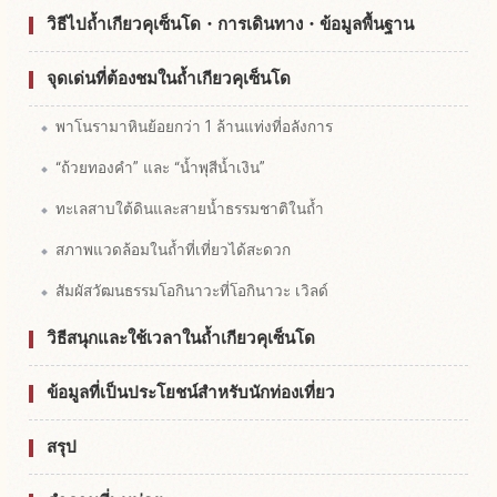
วิธีไปถ้ำเกียวคุเซ็นโด・การเดินทาง・ข้อมูลพื้นฐาน
จุดเด่นที่ต้องชมในถ้ำเกียวคุเซ็นโด
พาโนรามาหินย้อยกว่า 1 ล้านแท่งที่อลังการ
“ถ้วยทองคำ” และ “น้ำพุสีน้ำเงิน”
ทะเลสาบใต้ดินและสายน้ำธรรมชาติในถ้ำ
สภาพแวดล้อมในถ้ำที่เที่ยวได้สะดวก
สัมผัสวัฒนธรรมโอกินาวะที่โอกินาวะ เวิลด์
วิธีสนุกและใช้เวลาในถ้ำเกียวคุเซ็นโด
ข้อมูลที่เป็นประโยชน์สำหรับนักท่องเที่ยว
สรุป