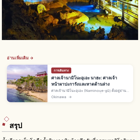
อ่านเพิ่มเติม →
การเดินทาง
ศาลเจ้านามิโนะอุเอะ นาฮะ: ศาลเจ้า
หน้าผาปะการังและหาดด้านล่าง
ศาลเจ้านามิโนะอุเอะ (Naminoue-gū) ตั้งอยู่ย่าน
วากาสะ เมืองนาฮะ จ.โอกินาว่า ตั้งบนหน้าผาหิน
Okinawa
→
ปะการัง ชาวบ้านเรียก "นันมินซัง" หนึ่งในแปดศาล
เจ้าริวกิว มีเทพคุมาโนะ
สรุป