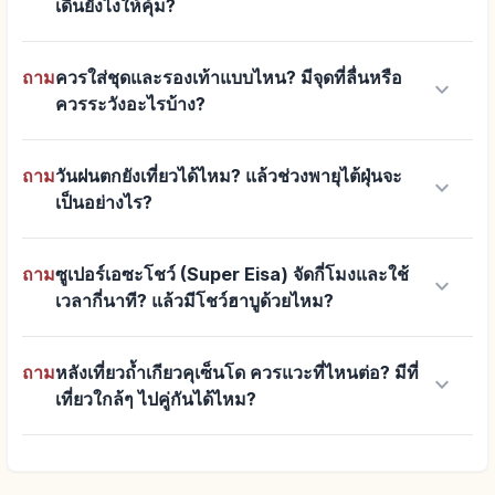
เดินยังไงให้คุ้ม?
ถาม
ควรใส่ชุดและรองเท้าแบบไหน? มีจุดที่ลื่นหรือ
keyboard_arrow_down
ควรระวังอะไรบ้าง?
ถาม
วันฝนตกยังเที่ยวได้ไหม? แล้วช่วงพายุไต้ฝุ่นจะ
keyboard_arrow_down
เป็นอย่างไร?
ถาม
ซูเปอร์เอซะโชว์ (Super Eisa) จัดกี่โมงและใช้
keyboard_arrow_down
เวลากี่นาที? แล้วมีโชว์ฮาบูด้วยไหม?
ถาม
หลังเที่ยวถ้ำเกียวคุเซ็นโด ควรแวะที่ไหนต่อ? มีที่
keyboard_arrow_down
เที่ยวใกล้ๆ ไปคู่กันได้ไหม?