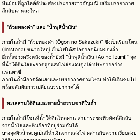
หินย้อยที่ถูกไลต์อัปจะส่องประกายราวอัญมณี เสริมบรรยากาศ
ลึกลับน่าหลงใหล
“ถ้วยทองคำ” และ “น้ำพุสีน้ำเงิน”
ภายในถ้ำมี “ถ้วยทองคำ (Ōgon no Sakazuki)” ซึ่งเป็นริมสโตน
(rimstone) ขนาดใหญ่ เป็นโฟโต้สปอตยอดนิยมของถ้ำ
อีกทั้งช่วงครึ่งหลังของถ้ำยังมี “น้ำพุสีน้ำเงิน (Ao no Izumi)” จุด
ที่น้ำใต้ดินใสสะอาดถูกแสงไฟส่องจนดูเปล่งประกายอย่าง
แฟนตาซี
ภายในถ้ำมีการจัดแสงและบรรยากาศตามโซน ทำให้เดินชมไป
พร้อมสัมผัสการเปลี่ยนบรรยากาศได้
ทะเลสาบใต้ดินและสายน้ำธรรมชาติในถ้ำ
ภายในถ้ำมีโซนที่น้ำใต้ดินไหลผ่าน สามารถชมทิวทัศน์ลึกลับ
จากน้ำใสและหินย้อยที่อยู่ร่วมกันได้
บางจุดผิวน้ำจะดูเป็นสีน้ำเงินจากแสงไฟ ผสานกับความเงียบสงบ