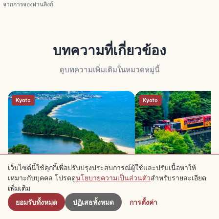
จากการจองผ่านลิงก์
บทความที่เกี่ยวข้อง
ดูบทความเพิ่มเติมในหมวดหมู่นี้
Kyoto
Kyoto
เว็บไซต์นี้ใช้คุกกี้เพื่อปรับปรุงประสบการณ์ผู้ใช้และปรับเนื้อหาให้
อามาโนะฮาชิดาเตะ เกียวโต: 1 ใน 3
รถไฟโทโรคโคซากาโนะ เก
เหมาะกับบุคคล โปรดดู
นโยบายความเป็นส่วนตัว
สำหรับรายละเอียด
ใกล้เคียง
วิวดัง สันดอน 3.6 กม.
เขาโฮซุ 7.3 กม. เปิดปี 19
เพิ่มเติม
ยอมรับทั้งหมด
ปฏิเสธทั้งหมด
การตั้งค่า