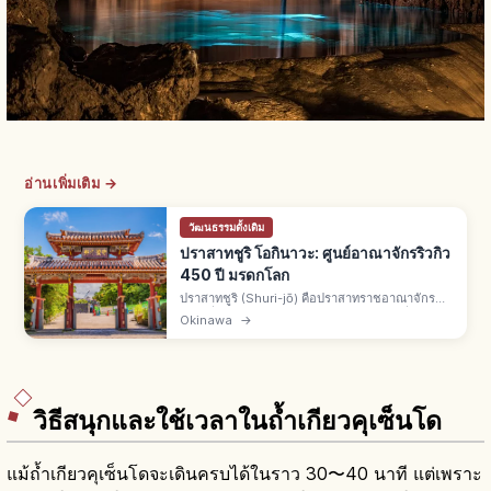
อ่านเพิ่มเติม →
วัฒนธรรมดั้งเดิม
ปราสาทชูริ โอกินาวะ: ศูนย์อาณาจักรริวกิว
450 ปี มรดกโลก
ปราสาทชูริ (Shuri-jō) คือปราสาทราชอาณาจักร
ริวกิวที่นาฮะ จ.โอกินาวะ สร้างราวศตวรรษที่ 14
Okinawa
→
รุ่งเรือง 450 ปี มรดกโลกยูเนสโกปี 2000 ไฟไหม้ปี
2019 บูรณะถึงปี 2026
วิธีสนุกและใช้เวลาในถ้ำเกียวคุเซ็นโด
แม้ถ้ำเกียวคุเซ็นโดจะเดินครบได้ในราว 30〜40 นาที แต่เพราะ