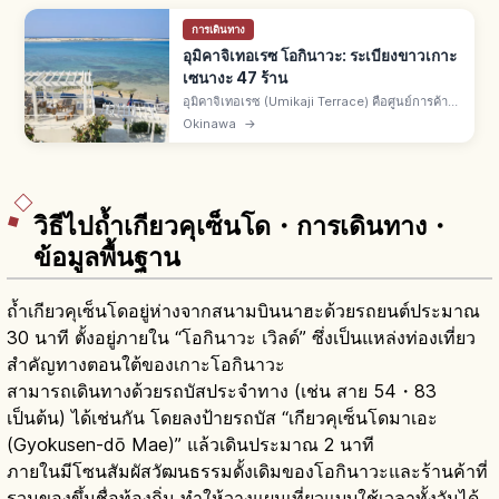
การเดินทาง
อุมิคาจิเทอเรซ โอกินาวะ: ระเบียงขาวเกาะ
เซนางะ 47 ร้าน
อุมิคาจิเทอเรซ (Umikaji Terrace) คือศูนย์การค้า
แนวรีสอร์ตบนเกาะเซนางะ เมืองโทมิกุสึคุ จ.โอกินา
Okinawa
→
วะ จากสนามบินนาฮะรถยนต์ราว 15 นาที ราว 47
ร้าน วิวพระอาทิตย์ตกสวย
วิธีไปถ้ำเกียวคุเซ็นโด・การเดินทาง・
ข้อมูลพื้นฐาน
ถ้ำเกียวคุเซ็นโดอยู่ห่างจากสนามบินนาฮะด้วยรถยนต์ประมาณ
30 นาที ตั้งอยู่ภายใน “โอกินาวะ เวิลด์” ซึ่งเป็นแหล่งท่องเที่ยว
สำคัญทางตอนใต้ของเกาะโอกินาวะ
สามารถเดินทางด้วยรถบัสประจำทาง (เช่น สาย 54・83
เป็นต้น) ได้เช่นกัน โดยลงป้ายรถบัส “เกียวคุเซ็นโดมาเอะ
(Gyokusen-dō Mae)” แล้วเดินประมาณ 2 นาที
ภายในมีโซนสัมผัสวัฒนธรรมดั้งเดิมของโอกินาวะและร้านค้าที่
รวมของขึ้นชื่อท้องถิ่น ทำให้วางแผนเที่ยวแบบใช้เวลาทั้งวันได้