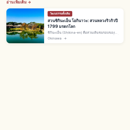
อ่านเพิ่มเติม →
วัฒนธรรมดั้งเดิม
สวนชิกินะเอ็น โอกินาวะ: สวนหลวงริวกิวปี
1799 มรดกโลก
ชิกินะเอ็น (Shikina-en) คือสวนเดินชมรอบของ
ราชวงศ์ริวกิวที่นาฮะ จ.โอกินาวะ สร้างปี 1799 พื้นที่
Okinawa
→
42,000 ตร.ม. มรดกโลกยูเนสโกปี 2000 สระชินจิ
อิเกะ ศาลาจีนหกเหลี่ยม