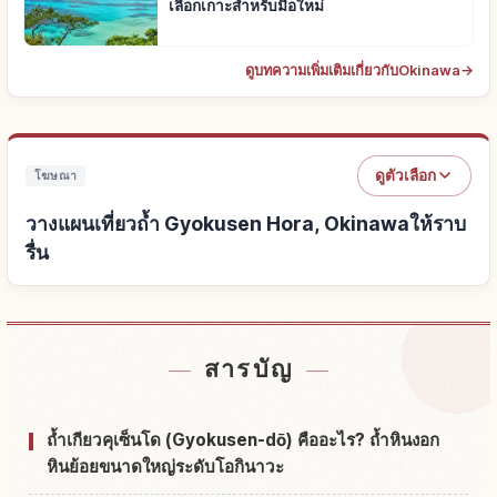
เลือกเกาะสำหรับมือใหม่
ดูบทความเพิ่มเติมเกี่ยวกับOkinawa
→
ดูตัวเลือก
โฆษณา
วางแผนเที่ยวถ้ำ Gyokusen Hora, Okinawaให้ราบ
รื่น
หาที่พักใกล้ถ้ำ Gyokusen Hora, Okinawa
↗
สารบัญ
หากิจกรรมในถ้ำ Gyokusen Hora, Okinawa
↗
ถ้ำเกียวคุเซ็นโด (Gyokusen-dō) คืออะไร? ถ้ำหินงอก
หินย้อยขนาดใหญ่ระดับโอกินาวะ