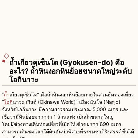
ถ้ำเกียวคุเซ็นโด (Gyokusen-dō) คือ
อะไร? ถ้ำหินงอกหินย้อยขนาดใหญ่ระดับ
โอกินาวะ
“
ถ้ำ
เกียวคุเซ็นโด” คือถ้ำหินงอกหินย้อยภายในสวนธีมท่องเที่ยว
“
โอกิ
นาวะ เวิลด์ (Okinawa World)” เมืองนันโจ (Nanjo)
จังหวัดโอกินาวะ มีความยาวรวมประมาณ 5,000 เมตร และ
เชื่อว่ามีหินย้อยมากกว่า 1 ล้านแท่ง เป็นถ้ำขนาดใหญ่
โดยมีช่วงทางเดินท่องเที่ยวที่เปิดให้เข้าชมราว 890 เมตร
สามารถเดินชมโลกใต้ดินอันน่าพิศวงที่ธรรมชาติรังสรรค์ขึ้นได้