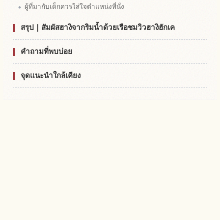
ผู้ที่มากับเด็กควรใส่ใจตำแหน่งที่นั่ง
สรุป｜สัมผัสฮางิจากริมน้ำด้วยเรือชมวิวฮางิฮักเค
คำถามที่พบบ่อย
จุดแนะนำใกล้เคียง