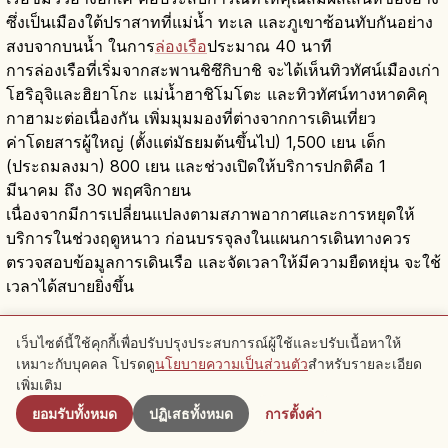
ซึ่งเป็นเมืองใต้ปราสาทที่แม่น้ำ ทะเล และภูเขาซ้อนทับกันอย่าง
สงบจากบนน้ำ ในการ
ล่องเรือ
ประมาณ 40 นาที
การล่องเรือที่เริ่มจากสะพานชิซึกิบาชิ จะได้เห็นทิวทัศน์เมืองเก่า
โฮริอุจิและฮิยาโกะ แม่น้ำฮาชิโมโตะ และทิวทัศน์ทางหาดคิคุ
กาฮามะต่อเนื่องกัน เพิ่มมุมมองที่ต่างจากการเดินเที่ยว
ค่าโดยสารผู้ใหญ่ (ตั้งแต่มัธยมต้นขึ้นไป) 1,500 เยน เด็ก
(ประถมลงมา) 800 เยน และช่วงเปิดให้บริการปกติคือ 1
มีนาคม ถึง 30 พฤศจิกายน
เนื่องจากมีการเปลี่ยนแปลงตามสภาพอากาศและการหยุดให้
บริการในช่วงฤดูหนาว ก่อนบรรจุลงในแผนการเดินทางควร
ตรวจสอบข้อมูลการเดินเรือ และจัดเวลาให้มีความยืดหยุ่น จะใช้
เวลาได้สบายยิ่งขึ้น
เว็บไซต์นี้ใช้คุกกี้เพื่อปรับปรุงประสบการณ์ผู้ใช้และปรับเนื้อหาให้
เหมาะกับบุคคล โปรดดู
นโยบายความเป็นส่วนตัว
สำหรับรายละเอียด
ใกล้เคียง
เพิ่มเติม
คำถามที่พบบ่อย
ยอมรับทั้งหมด
ปฏิเสธทั้งหมด
การตั้งค่า