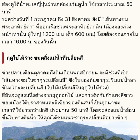
ส่องดูใต้น้ำทะเลญี่ปุ่นผ่านกล่องแว่นดูน้ำ ใช้เวลาประมาณ 50
นาที
ระหว่างวันที่ 1 กรกฎาคม ถึง 31 สิงหาคม ยังมี "เส้นทางชม
พระอาทิตย์ตก" ที่ออกเรือช่วงพระอาทิตย์ตกดิน (ต้องจองล่วง
หน้าเท่านั้น ผู้ใหญ่ 1,200 เยน เด็ก 600 เยน) โดยต้องจองภายใน
เวลา 16.00 น. ของวันนั้น
ฤดูใบไม้ร่วง ชมตลิ่งแม่น้ำที่เปลี่ยนสี
ช่วงปลายเดือนตุลาคมถึงต้นเดือนพฤศจิกายน จะมีช่วงที่เปิด
"เส้นทางชมใบซากุระเปลี่ยนสี" ซึ่งใบของต้นซากุระริมแม่น้ำฮา
ชิโมโตะจะเปลี่ยนสี (ใบไม้เปลี่ยนสีในฤดูใบไม้ร่วง)
สีสันจะดูสงบนิ่งต่างจากฤดูดอกไม้ และการตัดกับกำแพงสีขาว
ของเมืองใต้ปราสาทและสีเขียวของต้นสนก็เป็นจุดน่าชม
เวลาที่ใช้ยาวกว่าปกติ ประมาณ 50 นาที โดยจะล่องแม่น้ำย้อน
ขึ้นไปทางต้นน้ำ ให้คุณได้ชมแนวซากุระเปลี่ยนสีอย่างช้า ๆ