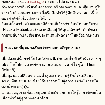
คงกลิ่นอายของ
บ้านซามูไร
ทอดยาวไปตามริมน้ำ
ต่างจากการเดินเที่ยวที่มองความกว้างของถนนและซุ้มประตูใน
ระยะใกล้ จุดเด่นของการนั่งเรือคือทำให้รู้สึกถึงความต่อเนื่อง
ของทิวทัศน์เมืองทั้งหมดได้ง่าย
ริมแม่น้ำฮาชิโมโตะยังคงมีทิวสนที่เรียกว่า ฮิยาโกะมัตสึบาระ
(Hiyako Matsubara) หลงเหลืออยู่ ให้คุณได้ชมทิวทัศน์ของ
กำแพงสีขาวและสีเขียวของต้นสนที่ทอดยาวไปพร้อมกับผิวน้ำ
ช่วงเวลาที่มุมมองเปิดกว้างทางหาดคิคุกาฮามะ
เมื่อล่องแม่น้ำฮาชิโมโตะไปทางฝั่งปากแม่น้ำ ทิวทัศน์จะค่อย ๆ
เปิดกว้างไปทางหาดคิคุกาฮามะและเกาะฮางิโรคุโต (Hagi
Rokutō)
เมื่อมุมมองเปลี่ยนจากแม่น้ำสู่ทะเล ความรู้สึกก็จะเปลี่ยนจาก
ความเงียบสงบของเมืองใต้ปราสาท ไปสู่ความโปร่งโล่งสดใส
ของฝั่งทะเลญี่ปุ่น
เงาของหมู่เกาะที่ลอยอยู่นอกชายฝั่ง บอกเล่าให้รู้ว่าฮางิเคยเป็น
เมืองท่าที่อยู่คู่กับทะเลมาด้วย