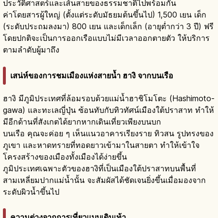
ประวัติศาสตร์และเส้นสายของธรรมชาติไปพร้อมกัน
ค่าโดยสารผู้ใหญ่ (ตั้งแต่ระดับมัธยมต้นขึ้นไป) 1,500 เยน เด็ก
(ระดับประถมลงมา) 800 เยน และเด็กเล็ก (อายุต่ำกว่า 3 ปี) ฟรี
โดยปกติจะเป็นการออกเรือแบบไม่มีเวลาออกตายตัว ให้บริการ
ตามลำดับผู้มาถึง
เสน่ห์ของการชมเมืองแห่งสายน้ำ ฮางิ จากบนเรือ
ฮางิ มีภูมิประเทศที่ล้อมรอบด้วยแม่น้ำฮาชิโมโตะ (Hashimoto-
gawa) และทะเลญี่ปุ่น ซ้อนทับกับทิวทัศน์เมืองใต้ปราสาท ทำให้
มีอีกด้านที่สังเกตได้ยากหากเดินเที่ยวเพียงบนบก
บนเรือ คุณจะค่อย ๆ เห็นแนวอาคารเรียงราย ทิวสน รูปทรงของ
ภูเขา และหาดทรายที่ทอดยาวเข้ามาในสายตา ทำให้เข้าใจ
โครงสร้างของเมืองทั้งเมืองได้ง่ายขึ้น
ภูมิประเทศเฉพาะตัวของฮางิที่เป็นเมืองใต้ปราสาทบนพื้นที่
สามเหลี่ยมปากแม่น้ำนั้น จะสัมผัสได้ชัดเจนยิ่งขึ้นเมื่อมองจาก
ระดับผิวน้ำขึ้นไป
ความต่างจากการเที่ยวแบบเดินเท้า