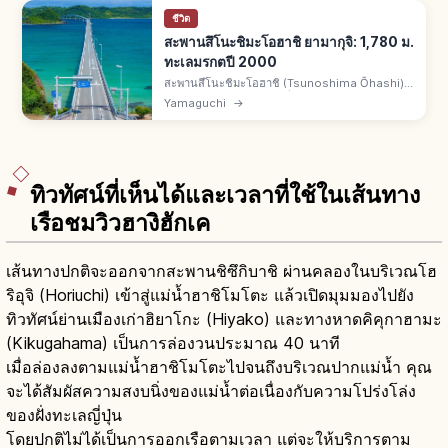
ชีวิต
สะพานสึโนะชิมะโอฮาชิ ยามากุจิ: 1,780 ม.
ทะเลมรกตปี 2000
สะพานสึโนะชิมะโอฮาชิ (Tsunoshima Ōhashi)
คือสะพานยาว 1,780 ม. เชื่อมโทโยโฮคุโจชิโมโนะ
Yamaguchi
→
เซกิ จ.ยามากุจิ กับเกาะสึโนะชิมะ เปิด พ.ย. 2000
ไม่เก็บค่าผ่าน ทะเลสีมรกต
ทิวทัศน์ที่เห็นได้และเวลาที่ใช้ในเส้นทาง
เรือชมวิวฮางิฮักเค
เส้นทางปกติจะออกจากสะพานชิซึกิบาชิ ผ่านคลองในบริเวณโฮ
ริอุจิ (Horiuchi) เข้าสู่แม่น้ำฮาชิโมโตะ แล้วเปิดมุมมองไปยัง
ทิวทัศน์ย่านเมืองเก่าฮิยาโกะ (Hiyako) และทางหาดคิคุกาฮามะ
(Kikugahama) เป็นการล่องวนประมาณ 40 นาที
เมื่อล่องลงตามแม่น้ำฮาชิโมโตะไปจนถึงบริเวณปากแม่น้ำ คุณ
จะได้สัมผัสความสงบนิ่งของแม่น้ำต่อเนื่องกับความโปร่งโล่ง
ของฝั่งทะเลญี่ปุ่น
โดยปกติไม่ได้เป็นการออกเรือตามเวลา แต่จะให้บริการตาม