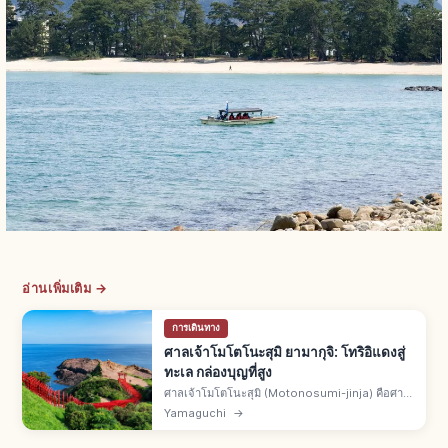
อ่านเพิ่มเติม →
การเดินทาง
ศาลเจ้าโมโตโนะสุมิ ยามากุจิ: โทริอิแดงสู่
ทะเล กล่องบุญที่สูง
ศาลเจ้าโมโตโนะสุมิ (Motonosumi-jinja) คือศาล
เจ้านางาโตะ จ.ยามากุจิ โทริอิแดงเรียงต่อสู่
Yamaguchi
→
ทะเลญี่ปุ่น กล่องเงินบุญติดที่สูงต้องโยนเหรียญขึ้น ริ
วกู โนะ ชิโอบุกิ