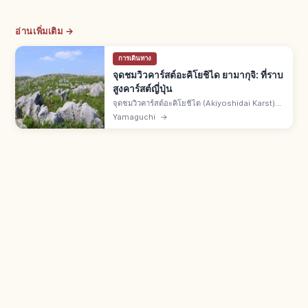
อ่านเพิ่มเติม →
การเดินทาง
จุดชมวิวคาร์สต์อะคิโยชิได ยามากุจิ: ที่ราบ
สูงคาร์สต์ญี่ปุ่น
จุดชมวิวคาร์สต์อะคิโยชิได (Akiyoshidai Karst)
คือจุดชมวิวบนอะคิโยชิไดมิเนะ จ.ยามากุจิ ที่ราบสูง
Yamaguchi
→
คาร์สต์ทุ่งหญ้ามีหินปูนกระจาย คาร์เรนเฟลด์ โดลีน
คู่ถ้ำอะคิโยชิโด