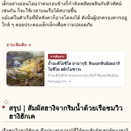
เด็กอย่างอ่อนโยนว่าคนรอบข้างก็กำลังเพลิดเพลินกับทิวทัศน์
เช่นกัน ก็จะใช้เวลาบนเรือได้สบายขึ้น
แม้แต่ในตัวเรือที่มีหลังคาก็อาจโคลงได้ ดังนั้นผู้ปกครองควรอยู่
ใกล้ ๆ คอยประคองเด็กเล็กเพื่อความปลอดภัย
อ่านเพิ่มเติม →
การเดินทาง
ถ้ำอะคิโยชิโด ยามากุจิ: หินงอกหินย้อยอากิ
โยชิได ฮยักไมซาระ
ถ้ำอะคิโยชิโด (Akiyoshidō) คือถ้ำหินงอกหินย้อย
ใต้อากิโยชิไดเมืองมิเนะ จ.ยามากุจิ จุดชมฮยักไมซา
Yamaguchi
→
ระและเสาโอโกงบาชิระ อุณหภูมิคงที่ตลอดปี เที่ยวได้
ทุกฤดู
สรุป｜สัมผัสฮางิจากริมน้ำด้วยเรือชมวิว
ฮางิฮักเค
เรือชมวิวฮางิฮักเค คือประสบการณ์ที่ให้คุณสัมผัสเสน่ห์ของฮางิ