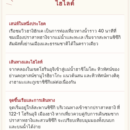
ไฮไลต์
เสน่ห์ในหนึ่งประโยค
เรือชมวิวฮางิฮักเค เป็นการท่องเที่ยวทางน้ำราว 40 นาทีที่
ชมเมืองปราสาทฮางิจากแม่น้ำและทะเล เริ่มจากสะพานชิซึกิ
สัมผัสทั้งย่านเมืองและธรรมชาติได้ในคราวเดียว
เส้นทางและไฮไลท์
จากคลองในเขตโฮรินอุจิเข้าสู่แม่น้ำฮาชิโมโตะ ทิวทัศน์ของ
ย่านคฤหาสน์ซามูไรฮิยาโกะ แนวต้นสน และทิวทัศน์ทางคิคุ
งาฮามะและภูเขาชิซึกิแผ่ต่อเนื่องกัน
จุดขึ้นเรือและการเดินทาง
จุดเริ่มอยู่ใกล้สะพานชิซึกิ บริเวณทางเข้าซากปราสาทฮางิ ที่
122-1 โฮรินอุจิ เมืองฮางิ หากเที่ยวควบคู่กับการเดินชมซาก
ปราสาทฮางิและสวนชิซึกิ จะเปรียบเทียบมุมมองทั้งบนบก
และบนน้ำได้ง่าย