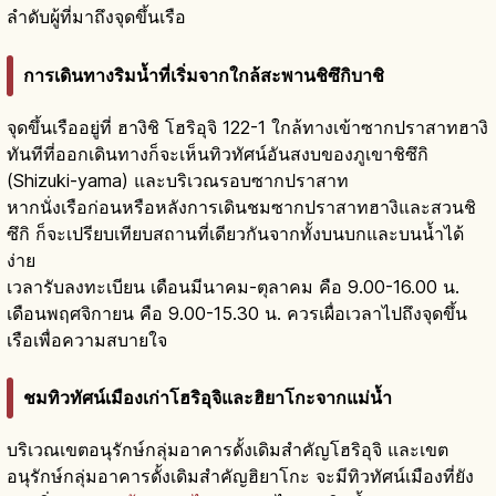
ลำดับผู้ที่มาถึงจุดขึ้นเรือ
การเดินทางริมน้ำที่เริ่มจากใกล้สะพานชิซึกิบาชิ
จุดขึ้นเรืออยู่ที่ ฮางิชิ โฮริอุจิ 122-1 ใกล้ทางเข้าซากปราสาทฮางิ
ทันทีที่ออกเดินทางก็จะเห็นทิวทัศน์อันสงบของภูเขาชิซึกิ
(Shizuki-yama) และบริเวณรอบซากปราสาท
หากนั่งเรือก่อนหรือหลังการเดินชมซากปราสาทฮางิและสวนชิ
ซึกิ ก็จะเปรียบเทียบสถานที่เดียวกันจากทั้งบนบกและบนน้ำได้
ง่าย
เวลารับลงทะเบียน เดือนมีนาคม-ตุลาคม คือ 9.00-16.00 น.
เดือนพฤศจิกายน คือ 9.00-15.30 น. ควรเผื่อเวลาไปถึงจุดขึ้น
เรือเพื่อความสบายใจ
ชมทิวทัศน์เมืองเก่าโฮริอุจิและฮิยาโกะจากแม่น้ำ
บริเวณเขตอนุรักษ์กลุ่มอาคารดั้งเดิมสำคัญโฮริอุจิ และเขต
อนุรักษ์กลุ่มอาคารดั้งเดิมสำคัญฮิยาโกะ จะมีทิวทัศน์เมืองที่ยัง