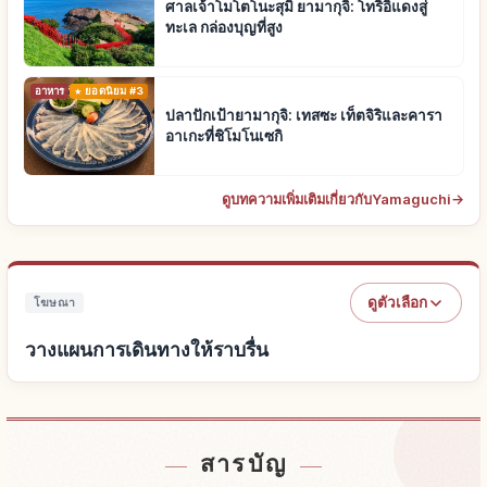
ศาลเจ้าโมโตโนะสุมิ ยามากุจิ: โทริอิแดงสู่
ทะเล กล่องบุญที่สูง
อาหาร
ยอดนิยม #3
ปลาปักเป้ายามากุจิ: เทสซะ เท็ตจิริและคารา
อาเกะที่ชิโมโนเซกิ
ดูบทความเพิ่มเติมเกี่ยวกับYamaguchi
→
ดูตัวเลือก
โฆษณา
วางแผนการเดินทางให้ราบรื่น
หาที่พัก
↗
สารบัญ