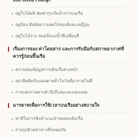
ฤดูใบไม้ผลิ ชมซากุระริมน้ำจากบนเรือ
ฤดูร้อน สัมผัสความสดใสของฝั่งทะเลญี่ปุ่น
ฤดูใบไม้ร่วง ชมตลิ่งแม่น้ำที่เปลี่ยนสี
เรื่องการจอง ค่าโดยสาร และการรับมือกับสภาพอากาศที่
ควรรู้ก่อนขึ้นเรือ
ตรวจสอบข้อมูลการเดินเรือล่วงหน้า
อย่ายึดติดกับแผนตายตัวในวันที่อากาศไม่ดี
การแต่งกายควรคำนึงถึงลมและแสงแดด
มารยาทเพื่อการใช้เวลาบนเรืออย่างสบายใจ
ท่าทีในการฟังคำแนะนำของคนขับเรือ
ถ่ายรูปด้วยท่าทางที่ปลอดภัย