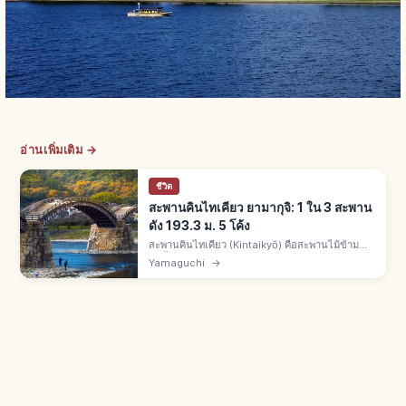
อ่านเพิ่มเติม →
ชีวิต
สะพานคินไทเคียว ยามากุจิ: 1 ใน 3 สะพาน
ดัง 193.3 ม. 5 โค้ง
สะพานคินไทเคียว (Kintaikyō) คือสะพานไม้ข้าม
แม่น้ำนิชิกิ อิวะคุนิ จ.ยามากุจิ สร้างปี 1673 โดยคิค
Yamaguchi
→
คาวะ ฮิโรโยชิ ยาว 193.3 ม. กว้าง 5 ม. 5 ช่วงโค้ง 1
ใน 3 สะพานดัง