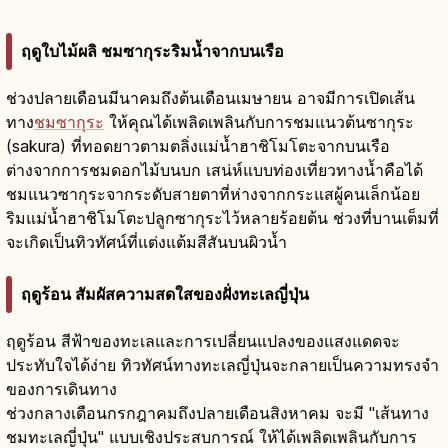
ฤดูใบไม้ผลิ ชมซากุระริมน้ำจากบนเรือ
ช่วงปลายเดือนมีนาคมถึงต้นเดือนเมษายน อาจมีการเปิดเส้น
ทาง
ชมซากุระ
ให้คุณได้เพลิดเพลินกับการชมแนวต้นซากุระ
(sakura) ที่ทอดยาวตามตลิ่งแม่น้ำฮาชิโมโตะจากบนเรือ
ต่างจากการชมดอกไม้บนบก เสน่ห์แบบท่องเที่ยวทางน้ำคือได้
ชมแนวซากุระจากระดับสายตาที่ห่างจากกระแสผู้คนเล็กน้อย
ริมแม่น้ำฮาชิโมโตะปลูกซากุระไว้หลายร้อยต้น ช่วงที่บานเต็มที่
จะเกิดเป็นทิวทัศน์ที่แต่งแต้มสีสันบนผิวน้ำ
ฤดูร้อน สัมผัสความสดใสของฝั่งทะเลญี่ปุ่น
ฤดูร้อน สีฟ้าของทะเลและการเปลี่ยนแปลงของแสงแดดจะ
ประทับใจได้ง่าย ทิวทัศน์ทางทะเลญี่ปุ่นจะกลายเป็นความทรงจำ
ของการเดินทาง
ช่วงกลางเดือนกรกฎาคมถึงปลายเดือนสิงหาคม จะมี "เส้นทาง
ชมทะเลญี่ปุ่น" แบบเชิงประสบการณ์ ให้ได้เพลิดเพลินกับการ