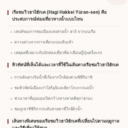
หากิจกรรม
↗
เรือชมวิวฮางิฮักเค (Hagi Hakkei Yūran-sen) คือ
ประสบการณ์ท่องเที่ยวทางน้ำแบบไหน
เสน่ห์ของการชมเมืองแห่งสายน้ำ ฮางิ จากบนเรือ
ความต่างจากการเที่ยวแบบเดินเท้า
เหตุผลที่เหมาะกับนักท่องเที่ยวที่มาเยือนญี่ปุ่นครั้งแรก
ทิวทัศน์ที่เห็นได้และเวลาที่ใช้ในเส้นทางเรือชมวิวฮางิฮักเค
การเดินทางริมน้ำที่เริ่มจากใกล้สะพานชิซึกิบาชิ
ชมทิวทัศน์เมืองเก่าโฮริอุจิและฮิยาโกะจากแม่น้ำ
ช่วงเวลาที่มุมมองเปิดกว้างทางหาดคิคุกาฮามะ
ชมภูเขาชิซึกิจากระดับสายตาที่ใกล้ผิวน้ำ
เส้นทางพิเศษของเรือชมวิวฮางิฮักเคที่เปลี่ยนไปตามฤดูกาล
และวิธีเที่ยวให้สนุก