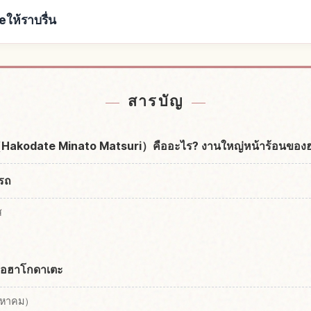
ให้ราบรื่น
านี Hakodate
หากิจกรรมในส
↗
สารบัญ
（Hakodate Minato Matsuri）คืออะไร? งานใหญ่หน้าร้อนของ
รถ
ส
รือฮาโกดาเตะ
ิงหาคม）