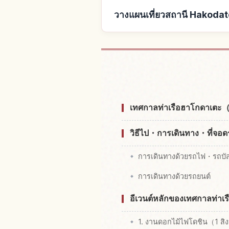
วางแผนเที่ยวสถานี Hakodate
หาที่พักใกล้สถ
เทศกาลท่าเรือฮาโกดาเตะ
วิธีไป・การเดินทาง・ที่จอด
การเดินทางด้วยรถไฟ・รถบั
การเดินทางด้วยรถยนต์
อีเวนต์หลักของเทศกาลท่าเ
1. งานดอกไม้ไฟโดชิน（1 ส