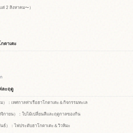
งแต่ 2 สิงหาคม〜）
าโกดาเตะ
ึก
ต่ละฤดู
ม）：เทศกาลท่าเรือฮาโกดาเตะ＆กิจกรรมทะเล
จิกายน）：ใบไม้เปลี่ยนสีและฤดูกาลของกิน
ันธ์）：ไฟประดับฮาโกดาเตะ＆วิวหิมะ