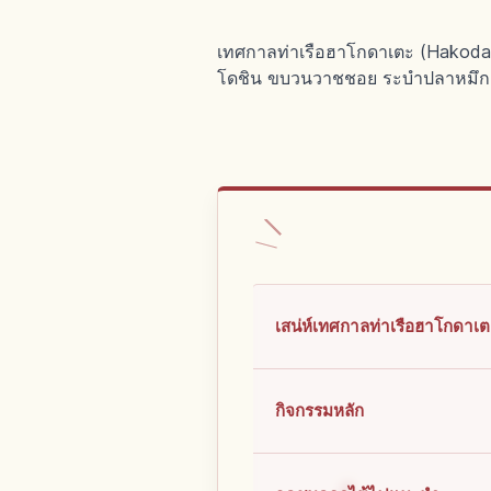
เทศกาลท่าเรือฮาโกดาเตะ (Hakodate
โดชิน ขบวนวาชชอย ระบำปลาหมึก
เสน่ห์เทศกาลท่าเรือฮาโกดาเต
กิจกรรมหลัก