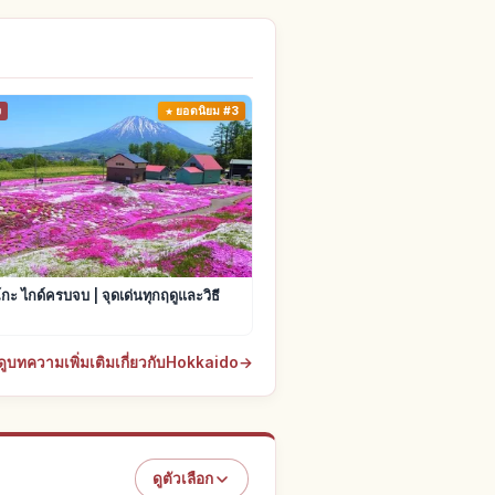
ง
ยอดนิยม #3
โกะ ไกด์ครบจบ | จุดเด่นทุกฤดูและวิธี
ดูบทความเพิ่มเติมเกี่ยวกับHokkaido
→
ดูตัวเลือก