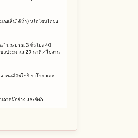
องเห็นได้ทั่ว) หรือโซนไดมง
ตะ” ประมาณ 3 ชั่วโมง 40
ิลบัสประมาณ 20 นาที／ไปงาน
สิงหาคมมีวัชโชอิ ฮาโกดาเตะ
ปลาหมึกย่าง และซังกิ