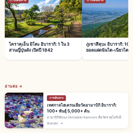
การเดินทาง
การเดินทาง
ไคราคุเอ็น มิโตะ อิบารากิ: 1 ใน 3
ภูเขาสึคุบะ อิบารากิ: 100 
สวนญี่ปุ่นดัง เปิดปี 1842
ยอดแฝดนันไต-เนียวไต
อ่านต่อ →
การเดินทาง
เทศกาลไฮเดรนเยียวัดอามาบิกิ อิบารากิ:
100+ พันธุ์ 5,000+ ต้น
อามาบิกิคันนง (Amabiki Kannon) คือวัดราคุโฮจิเมือง
ซากุระกาวะ จ.อิบารากิ เทศกาลไฮเดรนเยียต้นฤดูร้อน
Ibaraki
→
กว่า 100 พันธุ์ 5,000 ต้น ลำดับ 24 บันโด 33 คันนง