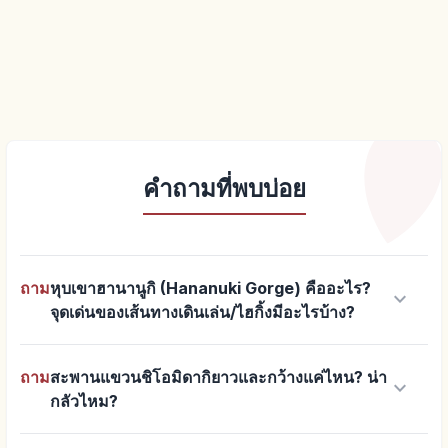
คำถามที่พบบ่อย
ถาม
หุบเขาฮานานูกิ (Hananuki Gorge) คืออะไร?
keyboard_arrow_down
จุดเด่นของเส้นทางเดินเล่น/ไฮกิ้งมีอะไรบ้าง?
ถาม
สะพานแขวนชิโอมิดากิยาวและกว้างแค่ไหน? น่า
keyboard_arrow_down
กลัวไหม?