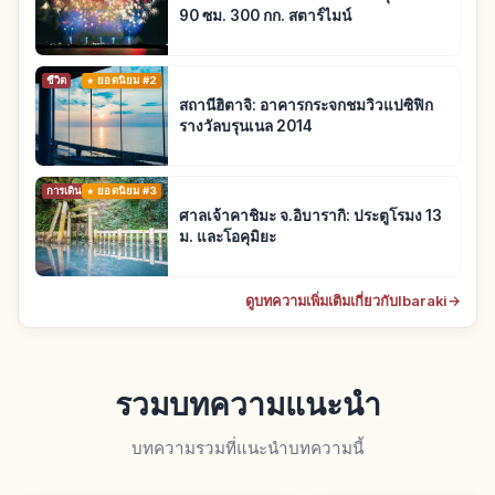
90 ซม. 300 กก. สตาร์ไมน์
ชีวิต
ยอดนิยม #2
สถานีฮิตาจิ: อาคารกระจกชมวิวแปซิฟิก
รางวัลบรุนเนล 2014
การเดินทาง
ยอดนิยม #3
ศาลเจ้าคาชิมะ จ.อิบารากิ: ประตูโรมง 13
ม. และโอคุมิยะ
ดูบทความเพิ่มเติมเกี่ยวกับIbaraki
→
รวมบทความแนะนำ
บทความรวมที่แนะนำบทความนี้