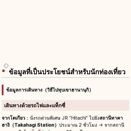
ข้อมูลที่เป็นประโยชน์สำหรับนักท่องเที่ยว
ข้อมูลการเดินทาง（วิธีไปหุบเขาฮานานุกิ）
เดินทางด้วยรถไฟและแท็กซี่
จากโตเกียว
：นั่งรถด่วนพิเศษ JR “Hitachi” ไปยัง
สถานีทาคา
ฮางิ（Takahagi Station）
ประมาณ 2 ชั่วโมง → จากสถานี