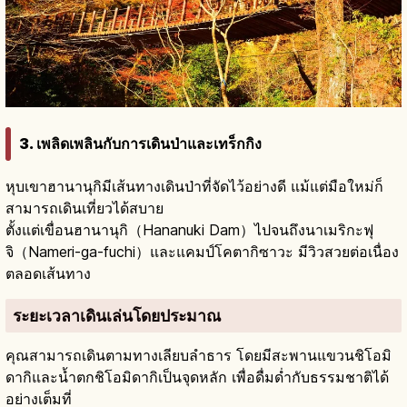
3. เพลิดเพลินกับการเดินป่าและเทร็กกิง
หุบเขาฮานานุกิมีเส้นทางเดินป่าที่จัดไว้อย่างดี แม้แต่มือใหม่ก็
สามารถเดินเที่ยวได้สบาย
ตั้งแต่เขื่อนฮานานุกิ（Hananuki Dam）ไปจนถึงนาเมริกะฟุ
จิ（Nameri-ga-fuchi）และแคมป์โคตากิซาวะ มีวิวสวยต่อเนื่อง
ตลอดเส้นทาง
ระยะเวลาเดินเล่นโดยประมาณ
คุณสามารถเดินตามทางเลียบลำธาร โดยมีสะพานแขวนชิโอมิ
ดากิและน้ำตกชิโอมิดากิเป็นจุดหลัก เพื่อดื่มด่ำกับธรรมชาติได้
อย่างเต็มที่