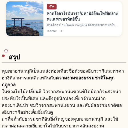
ชีวิต
หาดโออาไร อิบารากิ: คามิอิโซะโทริอิกลาง
ทะเล พระอาทิตย์ขึ้น
หาดโออาไร (Ōarai Kaigan) คือชายฝั่งแปซิฟิกใน
เมืองโออาไร จ.อิบารากิ ไฮไลต์คามิอิโซะโนะโทริอิ
Ibaraki
→
หน้าศาลเจ้าโออาไรอิโซซากิ จุดชมพระอาทิตย์ขึ้น
และจุดเซิร์ฟยอดนิยม
สรุป
หุบเขาฮานานุกิเป็นแหล่งท่องเที่ยวชื่อดังของอิบารากิและทาคา
ฮางิที่สามารถเพลิดเพลินกับ
ความงามของธรรมชาติในทุก
ฤดูกาล
ในช่วงใบไม้เปลี่ยนสี วิวจากสะพานแขวนชิโอมิดากิจะสวยน่า
ประทับใจเป็นพิเศษ และดึงดูดนักท่องเที่ยวจำนวนมาก
ลองมาเดินป่า ชมวิวจากสะพานแขวน และสัมผัสธรรมชาติขอ
งอิบารากิอย่างเต็มอิ่มกันดู
มาดื่มด่ำกับธรรมชาติอันยิ่งใหญ่ของหุบเขาฮานานุกิ และใช้
เวลาผ่อนคลายเยียวยาใจไปกับบรรยากาศอันสงบงาม