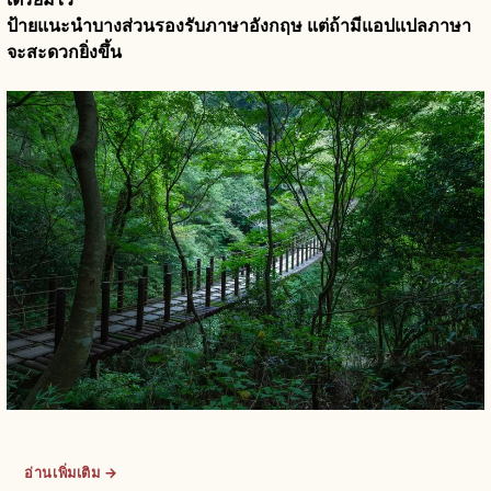
ป้ายแนะนำบางส่วนรองรับภาษาอังกฤษ แต่ถ้ามีแอปแปลภาษา
จะสะดวกยิ่งขึ้น
อ่านเพิ่มเติม →