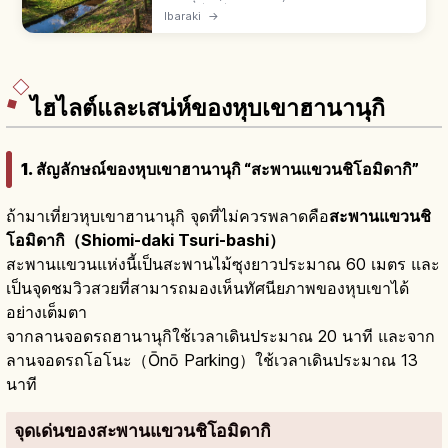
3 สวนญี่ปุ่นชื่อดังคู่เค็นโรคุเอ็นและโคราคุเอ็น เปิดปี
Ibaraki
→
ค.ศ. 1842 โทกุงาวะ นาริอากิ ไดเมียวลำดับ 9 แห่งมิ
โตะ
ไฮไลต์และเสน่ห์ของหุบเขาฮานานุกิ
1. สัญลักษณ์ของหุบเขาฮานานุกิ “สะพานแขวนชิโอมิดากิ”
ถ้ามาเที่ยวหุบเขาฮานานุกิ จุดที่ไม่ควรพลาดคือ
สะพานแขวนชิ
โอมิดากิ（Shiomi-daki Tsuri-bashi）
สะพานแขวนแห่งนี้เป็นสะพานไม้ซุงยาวประมาณ 60 เมตร และ
เป็นจุดชมวิวสวยที่สามารถมองเห็นทัศนียภาพของหุบเขาได้
อย่างเต็มตา
จากลานจอดรถฮานานุกิใช้เวลาเดินประมาณ 20 นาที และจาก
ลานจอดรถโอโนะ（Ōnō Parking）ใช้เวลาเดินประมาณ 13
นาที
จุดเด่นของสะพานแขวนชิโอมิดากิ