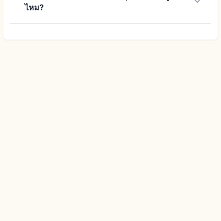
keyboard_arrow_down
ไหม?