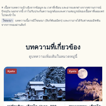
※ เนื้อหาบทความอ้างอิงจากข้อมูล ณ เวลาที่เขียน และอาจแตกต่างจากสถานการณ์
ปัจจุบัน นอกจากนี้ เราไม่รับประกันความถูกต้องและความสมบูรณ์ของเนื้อหาที่เผยแพร่
โปรดเข้าใจ
โฆษณา
บทความนี้อาจมีโฆษณา (ลิงก์พันธมิตร) และเราอาจได้รับค่าคอมมิชชัน
จากการจองผ่านลิงก์
บทความที่เกี่ยวข้อง
ดูบทความเพิ่มเติมในหมวดหมู่นี้
Kyoto
Kyoto