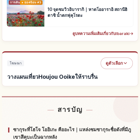
การเดินทาง
ยอดนิยม #3
10 จุดชมวิวอิบารากิ｜หาดโออาราอิ สถานีฮิ
ตาชิ น้ำตกฟุคุโรดะ
ดูบทความเพิ่มเติมเกี่ยวกับIbaraki
→
ดูตัวเลือก
โฆษณา
วางแผนเที่ยวHoujou Ooikeให้ราบรื่น
หาที่พักใกล้Houjou Ooike
↗
สารบัญ
หากิจกรรมในHoujou Ooike
↗
ซากุระที่โฮโจ โออิเกะ คืออะไร｜แหล่งชมซากุระชื่อดังที่มีภู
เขาสึคุบะเป็นฉากหลัง