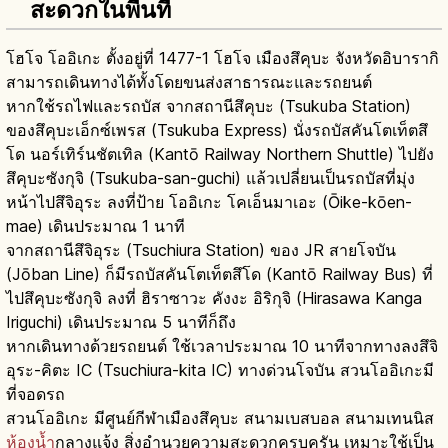
สะดวกในพื้นที่
โฮโจ โออิเกะ ตั้งอยู่ที่ 1477-1 โฮโจ เมืองสึคุบะ จังหวัดอิบารากิ
สามารถเดินทางได้ทั้งโดยขนส่งสาธารณะและรถยนต์
หากใช้รถไฟและรถบัส จากสถานีสึคุบะ (Tsukuba Station)
ของสึคุบะเอ็กซ์เพรส (Tsukuba Express) นั่งรถบัสคันโตเท็ตสึ
โด นอร์เทิร์นชัตเทิล (Kantō Railway Northern Shuttle) ไปยัง
สึคุบะซังกุจิ (Tsukuba-san-guchi) แล้วเปลี่ยนเป็นรถบัสที่มุ่ง
หน้าไปสึจิอุระ ลงที่ป้าย โออิเกะ โคเอ็นมาเอะ (Ōike-kōen-
mae) เดินประมาณ 1 นาที
จากสถานีสึจิอุระ (Tsuchiura Station) ของ JR สายโจบัน
(Jōban Line) ก็มีรถบัสคันโตเท็ตสึโด (Kantō Railway Bus) ที่
ไปสึคุบะซังกุจิ ลงที่ ฮิราซาวะ คังงะ อิริกุจิ (Hirasawa Kanga
Iriguchi) เดินประมาณ 5 นาทีก็ถึง
หากเดินทางด้วยรถยนต์ ใช้เวลาประมาณ 10 นาทีจากทางลงสึจิ
อุระ-คิตะ IC (Tsuchiura-kita IC) ทางด่วนโจบัน สวนโออิเกะมี
ที่จอดรถ
สวนโออิเกะ มีศูนย์กีฬาเมืองสึคุบะ สนามเบสบอล สนามเทนนิส
ห้องน้ำ
กลางแจ้ง สิ่งอำนวยความสะดวกครบครัน เหมาะใช้เป็น