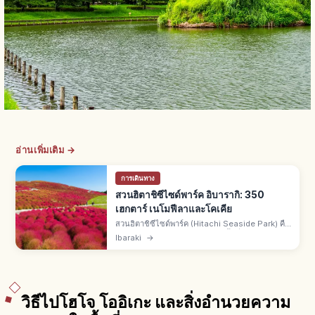
อ่านเพิ่มเติม →
การเดินทาง
สวนฮิตาชิซีไซด์พาร์ค อิบารากิ: 350
เฮกตาร์ เนโมฟีลาและโคเคีย
สวนฮิตาชิซีไซด์พาร์ค (Hitachi Seaside Park) คือ
สวนรัฐในฮิตาชินากะ จ.อิบารากิ พื้นที่รวม 350
Ibaraki
→
เฮกตาร์ เปิดเข้า 215 เฮกตาร์ เนโมฟีลาฤดูใบไม้ผลิ
โคเคียฤดูใบไม้ร่วง
วิธีไปโฮโจ โออิเกะ และสิ่งอำนวยความ