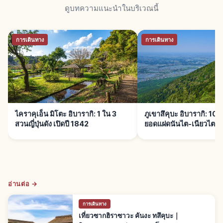
ดูบทความแนะนำในบริเวณนี้
การเดินทาง
การเดินทาง
ไคราคุเอ็น มิโตะ อิบารากิ: 1 ใน 3
ภูเขาสึคุบะ อิบารากิ: 100 
สวนญี่ปุ่นดัง เปิดปี 1842
ยอดแฝดนันไต-เนียวไต
อ่านต่อ →
การเดินทาง
เที่ยวซากฮิราซาวะ คันงะ ทสึคุบะ｜