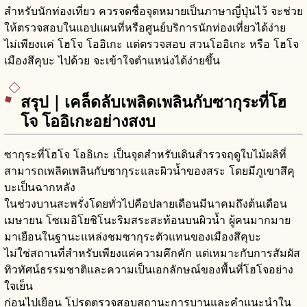
สำหรับนักท่องเที่ยว ควรจดชื่อจุดหมายเป็นภาษาญี่ปุ่นไว้ จะช่วย
ให้ตรวจสอบในแอปแผนที่หรือศูนย์บริการนักท่องเที่ยวได้ง่าย
ไม่เพียงแค่ โฮโจ โออิเกะ แต่ตรวจสอบ สวนโออิเกะ หรือ โฮโจ
เมืองสึคุบะ ไปด้วย จะเข้าใจตำแหน่งได้ง่ายขึ้น
สรุป｜เคล็ดลับเพลิดเพลินกับซากุระที่โฮ
โจ โออิเกะอย่างสงบ
ซากุระที่โฮโจ โออิเกะ เป็นจุดสำหรับเดินสำรวจฤดูใบไม้ผลิที่
สามารถเพลิดเพลินกับซากุระและผิวน้ำของสระ โดยมีภูเขาสึคุ
บะเป็นฉากหลัง
ในช่วงบานสะพรั่งโดยทั่วไปคือปลายเดือนมีนาคมถึงต้นเดือน
เมษายน โซเมอิโยชิโนะริมสระสะท้อนบนผิวน้ำ ผู้คนมากมาย
มาเยือนในฐานะแหล่งชมซากุระตัวแทนของเมืองสึคุบะ
ไม่ใช่สถานที่สำหรับเพียงแค่ความคึกคัก แต่เหมาะกับการสัมผัส
ทิวทัศน์ธรรมชาติและความเป็นเอกลักษณ์ของพื้นที่โฮโจอย่าง
ใจเย็น
ก่อนไปเยือน โปรดตรวจสอบสถานะการบานและคำแนะนำใน