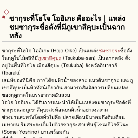
ซากุระที่โฮโจ โออิเกะ คืออะไร｜แหล่ง
ชมซากุระชื่อดังที่มีภูเขาสึคุบะเป็นฉาก
หลัง
ซากุระที่โฮโจ โออิเกะ (Hōjō Ōike) เป็นแหล่ง
ชมซากุระ
ชื่อดัง
ในฤดูใบไม้ผลิที่มี
ภูเขาสึคุบะ
(Tsukuba-san) เป็นฉากหลัง ตั้ง
อยู่ในพื้นที่โฮโจ เมืองสึคุบะ (Tsukuba) จังหวัดอิบารากิ
(Ibaraki)
เสน่ห์ของที่นี่คือ การได้ชมผิวน้ำของสระ แนวต้นซากุระ และภู
เขาสึคุบะเป็นทิวทัศน์เดียวกัน สามารถสัมผัสการเปลี่ยนแปลง
ของฤดูกาลในบรรยากาศอันสงบ
โฮโจ โออิเกะ ได้รับการแนะนำให้เป็นแหล่งชมซากุระชื่อดังที่
ซากุระและภูเขาสึคุบะสะท้อนบนผิวน้ำอย่างงดงาม
ช่วงบานสะพรั่งโดยทั่วไปคือ ปลายเดือนมีนาคมถึงต้นเดือน
เมษายน ริมสระจะเต็มไปด้วยซากุระสายพันธุ์โซเมอิโยชิโนะ
(Somei Yoshino) บานพร้อมกัน