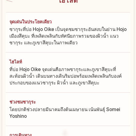
ไฮไลต์
จุดเด่นในประโยคเดียว
ซากุระที่บ่อ Hojo Oike เป็นจุดชมซากุระอันสงบในย่าน Hojo
เมืองสึคุบะ ที่เพลิดเพลินกับทัศนียภาพรวมของผิวน้ำ แนว
ซากุระ และภูเขาสึคุบะในภาพเดียว
ไฮไลท์
ที่บ่อ Hojo Oike จุดเด่นคือภาพซากุระและภูเขาสึคุบะที่
สะท้อนผิวน้ำ เดินบนทางเดินริมบ่อพร้อมเพลิดเพลินกับองค์
ประกอบของแนวซากุระ ผิวน้ำ และภูเขาสึคุบะ
ช่วงชมซากุระ
โดยปกติช่วงปลายมีนาคมถึงต้นเมษายน เน้นพันธุ์ Somei
Yoshino
การเดินทาง