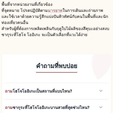
พื้นที่จากหน่วยงานที่เกี่ยวข้อง
ที่จุดหมาย โปรดปฏิบัติตาม
มารยาท
ในการเดินและถ่ายภาพ
และใช้เวลาด้วยความรู้สึกแบ่งปันทิวทัศน์กับคนในพื้นที่และนัก
ท่องเที่ยวคนอื่น
สำหรับผู้ที่ต้องการเพลิดเพลินกับฤดูใบไม้ผลิของสึคุบะอย่างสงบ
ซากุระที่โฮโจ โออิเกะ จะเป็นตัวเลือกที่แวะได้ง่าย
คำถามที่พบบ่อย
keyboard_arrow_down
ถาม
โฮโจโออิเกะเป็นสถานที่แบบไหน?
keyboard_arrow_down
ถาม
ซากุระที่โฮโจโออิเกะบานสวยที่สุดช่วงไหน?