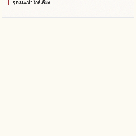
จุดแนะนำใกล้เคียง