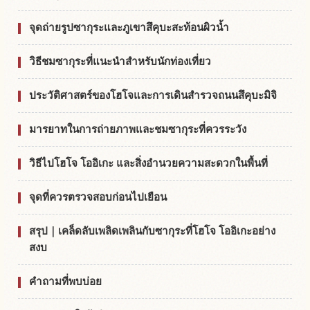
จุดถ่ายรูปซากุระและภูเขาสึคุบะสะท้อนผิวน้ำ
วิธีชมซากุระที่แนะนำสำหรับนักท่องเที่ยว
ประวัติศาสตร์ของโฮโจและการเดินสำรวจถนนสึคุบะมิจิ
มารยาทในการถ่ายภาพและชมซากุระที่ควรระวัง
วิธีไปโฮโจ โออิเกะ และสิ่งอำนวยความสะดวกในพื้นที่
จุดที่ควรตรวจสอบก่อนไปเยือน
สรุป｜เคล็ดลับเพลิดเพลินกับซากุระที่โฮโจ โออิเกะอย่าง
สงบ
คำถามที่พบบ่อย