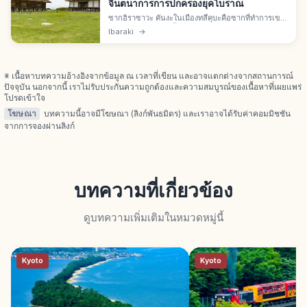
จินตนาการการปกครองยุคโบราณ
ซากฮิราซาวะ คันงะในเมืองทสึคุบะคือซากที่ทำการเขต
โบราณ ชมโกดังยกพื้นที่บูรณะใหม่และวิวเชิงเขาทสึ
Ibaraki
→
คุบะ เรียนรู้ยุคนาราและเฮอันได้ง่าย แม้ไม่คุ้น
ประวัติศาสตร์
※ เนื้อหาบทความอ้างอิงจากข้อมูล ณ เวลาที่เขียน และอาจแตกต่างจากสถานการณ์
ปัจจุบัน นอกจากนี้ เราไม่รับประกันความถูกต้องและความสมบูรณ์ของเนื้อหาที่เผยแพร่
โปรดเข้าใจ
โฆษณา
บทความนี้อาจมีโฆษณา (ลิงก์พันธมิตร) และเราอาจได้รับค่าคอมมิชชัน
จากการจองผ่านลิงก์
บทความที่เกี่ยวข้อง
ดูบทความเพิ่มเติมในหมวดหมู่นี้
Kyoto
Kyoto