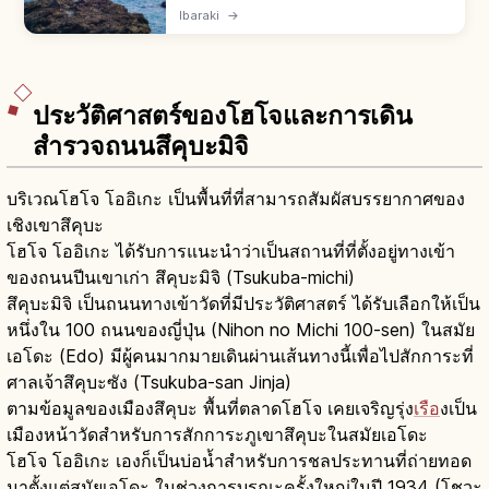
เมืองโออาไร จ.อิบารากิ ไฮไลต์คามิอิโซะโนะโทริอิ
Ibaraki
→
หน้าศาลเจ้าโออาไรอิโซซากิ จุดชมพระอาทิตย์ขึ้น
และจุดเซิร์ฟยอดนิยม
ประวัติศาสตร์ของโฮโจและการเดิน
สำรวจถนนสึคุบะมิจิ
บริเวณโฮโจ โออิเกะ เป็นพื้นที่ที่สามารถสัมผัสบรรยากาศของ
เชิงเขาสึคุบะ
โฮโจ โออิเกะ ได้รับการแนะนำว่าเป็นสถานที่ที่ตั้งอยู่ทางเข้า
ของถนนปีนเขาเก่า สึคุบะมิจิ (Tsukuba-michi)
สึคุบะมิจิ เป็นถนนทางเข้าวัดที่มีประวัติศาสตร์ ได้รับเลือกให้เป็น
หนึ่งใน 100 ถนนของญี่ปุ่น (Nihon no Michi 100-sen) ในสมัย
เอโดะ (Edo) มีผู้คนมากมายเดินผ่านเส้นทางนี้เพื่อไปสักการะที่
ศาลเจ้าสึคุบะซัง (Tsukuba-san Jinja)
ตามข้อมูลของเมืองสึคุบะ พื้นที่ตลาดโฮโจ เคยเจริญรุ่ง
เรือ
งเป็น
เมืองหน้าวัดสำหรับการสักการะภูเขาสึคุบะในสมัยเอโดะ
โฮโจ โออิเกะ เองก็เป็นบ่อน้ำสำหรับการชลประทานที่ถ่ายทอด
มาตั้งแต่สมัยเอโดะ ในช่วงการบูรณะครั้งใหญ่ในปี 1934 (โชวะ