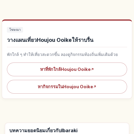
โฆษณา
วางแผนเที่ยวHoujou Ooikeให้ราบรื่น
พักใกล้ ๆ ทำให้เที่ยวสะดวกขึ้น ลองดูกิจกรรมท้องถิ่นเพิ่มเติมด้วย
หาที่พักใกล้Houjou Ooike
↗
หากิจกรรมในHoujou Ooike
↗
บทความยอดนิยมเกี่ยวกับIbaraki