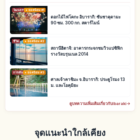
วัฒนธรรมดั้งเดิม
ยอดนิยม #1
ดอกไม้ไฟโคกะ อิบารากิ: ซันชาคุดามะ
90 ซม. 300 กก. สตาร์ไมน์
ชีวิต
ยอดนิยม #2
สถานีฮิตาจิ: อาคารกระจกชมวิวแปซิฟิก
รางวัลบรุนเนล 2014
การเดินทาง
ยอดนิยม #3
ศาลเจ้าคาชิมะ จ.อิบารากิ: ประตูโรมง 13
ม. และโอคุมิยะ
ดูบทความเพิ่มเติมเกี่ยวกับIbaraki
→
จุดแนะนำใกล้เคียง