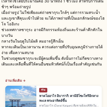
เวลาที่ใช้โดยประมาณคือ 30 นาทีถึง 1 ชั่วโมง สำหรับการเดิน
ช้าๆ พร้อมถ่ายรูป
เมื่อถ่ายรูป ไม่ใช่เพียงแค่ถ่ายซากุระใกล้ๆ แต่การรวมสระน้ำ
และภูเขาสึคุบะเข้าไปด้วย จะได้ภาพถ่ายที่เป็นเอกลักษณ์ของโฮ
โจ โออิเกะ
ช่วงเทศกาลซากุระ อาจมีกิจกรรมท้องถิ่นและร้านค้าคึกคักใน
บางวัน
กลางวันในฤดูใบไม้ผลิ ลมอาจรู้สึกเย็น
หากจะเดินเป็นเวลานาน ควรแต่งกายที่ปรับอุณหภูมิร่างกายได้
ง่าย เพื่อความสบาย
ในช่วงฤดูชมซากุระจะมีผู้คนเพิ่มขึ้น ดังนั้นการไม่กีดขวางทาง
เดินและเหลือพื้นที่ให้คนอื่นชมทิวทัศน์ก็เป็นเรื่องสำคัญเช่นกัน
อ่านเพิ่มเติม →
ชีวิต
หาดโออาไร อิบารากิ: คามิอิโซะโทริอิกลาง
ทะเล พระอาทิตย์ขึ้น
หาดโออาไร (Ōarai Kaigan) คือชายฝั่งแปซิฟิกใน