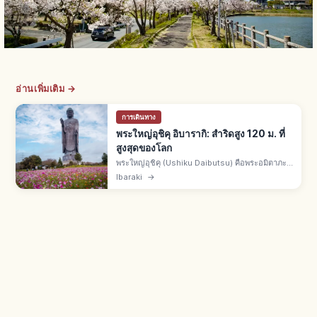
อ่านเพิ่มเติม →
การเดินทาง
พระใหญ่อุชิคุ อิบารากิ: สำริดสูง 120 ม. ที่
สูงสุดของโลก
พระใหญ่อุชิคุ (Ushiku Daibutsu) คือพระอมิตาภะ
สำริดในอุชิคุ จ.อิบารากิ สูงรวม 120 ม. (ฐาน 20 +
Ibaraki
→
องค์พระ 100) หนึ่งในพระยืนสำริดสูงสุดของโลก เข้า
ชมภายในองค์พระได้