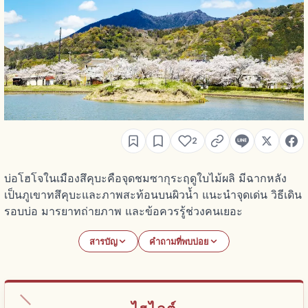
2
บ่อโฮโจในเมืองสึคุบะคือจุดชมซากุระฤดูใบไม้ผลิ มีฉากหลัง
เป็นภูเขาทสึคุบะและภาพสะท้อนบนผิวน้ำ แนะนำจุดเด่น วิธีเดิน
รอบบ่อ มารยาทถ่ายภาพ และข้อควรรู้ช่วงคนเยอะ
สารบัญ
คำถามที่พบบ่อย