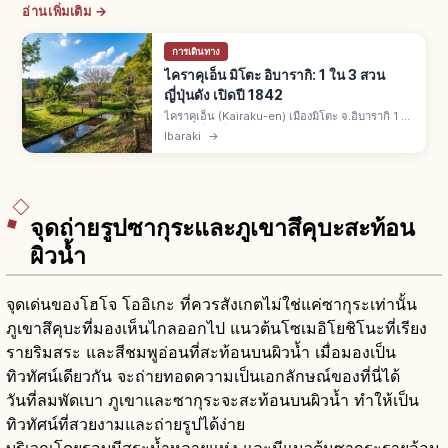
อ่านเพิ่มเติม →
การเดินทาง
ไคราคุเอ็น มิโตะ อิบารากิ: 1 ใน 3 สวน
ญี่ปุ่นดัง เปิดปี 1842
ไคราคุเอ็น (Kairaku-en) เมืองมิโตะ จ.อิบารากิ 1 ใน
3 สวนญี่ปุ่นชื่อดังคู่เค็นโรคุเอ็นและโคราคุเอ็น เปิดปี
Ibaraki
→
ค.ศ. 1842 โทกุงาวะ นาริอากิ ไดเมียวลำดับ 9 แห่งมิ
โตะ
จุดถ่ายรูปซากุระและภูเขาสึคุบะสะท้อน
ผิวน้ำ
จุดเด่นของโฮโจ โออิเกะ ที่ควรสังเกตไม่ใช่แค่ซากุระเท่านั้น
ภูเขาสึคุบะที่มองเห็นไกลออกไป แนวต้นโซเมอิโยชิโนะที่เรียง
รายริมสระ และสีชมพูอ่อนที่สะท้อนบนผิวน้ำ เมื่อมองเป็น
ทิวทัศน์เดียวกัน จะถ่ายทอดความเป็นเอกลักษณ์ของที่นี่ได้
วันที่ลมพัดเบา ภูเขาและซากุระจะสะท้อนบนผิวน้ำ ทำให้เป็น
ทิวทัศน์ที่สวยงามและถ่ายรูปได้ง่าย