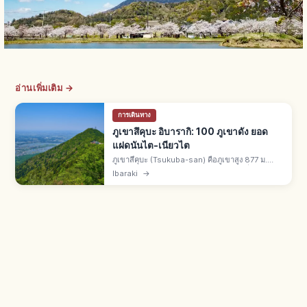
อ่านเพิ่มเติม →
การเดินทาง
ภูเขาสึคุบะ อิบารากิ: 100 ภูเขาดัง ยอด
แฝดนันไต-เนียวไต
ภูเขาสึคุบะ (Tsukuba-san) คือภูเขาสูง 877 ม.
เมืองสึคุบะ จ.อิบารากิ 1 ใน 100 ภูเขาดังญี่ปุ่น ฉายา
Ibaraki
→
ฟูจิตะวันตก สึคุบะตะวันออก ยอดแฝดนันไต 871 ม.
เนียวไต 877 ม.