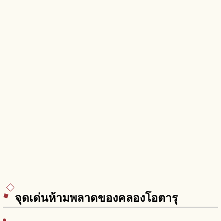
จุดเด่นห้ามพลาดของคลองโอตารุ