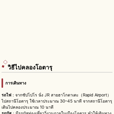
วิธีไปคลองโอตารุ
การเดินทาง
รถไฟ
：จากซัปโปโร นั่ง JR สายฮาโกดาเตะ（Rapid Airport）
ไปสถานีโอตารุ ใช้เวลาประมาณ 30–45 นาที จากสถานีโอตารุ
เดินไปคลองประมาณ 10 นาที
รถบัส
：มีรถบัสท่องเที่ยววิ่งวนภายในเมืองโอตารุ ทำให้เดินทาง