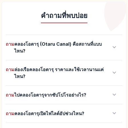
คำถามที่พบบ่อย
ถาม
คลองโอตารุ (Otaru Canal) คือสถานที่แบบ
keyboard_arrow_down
ไหน?
ถาม
ล่องเรือคลองโอตารุ ราคาและใช้เวลานานแค่
keyboard_arrow_down
ไหน?
keyboard_arrow_down
ถาม
ไปคลองโอตารุจากซัปโปโรอย่างไร?
keyboard_arrow_down
ถาม
คลองโอตารุเปิดไฟไลต์อัปช่วงไหน?