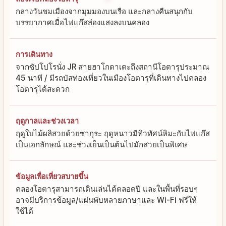
กลางวันชมเมืองจากมุมมองบนเรือ และกลางคืนสนุกกับ
บรรยากาศเมื่อไฟแก๊สส่องแสงลงบนคลอง
การเดินทาง
จากซัปโปโรนั่ง JR สายฮาโกดาเตะถึงสถานีโอตารุประมาณ
45 นาที / มีรถบัสท่องเที่ยวในเมืองโอตารุที่เดินทางไปคลอง
โอตารุได้สะดวก
ฤดูกาลและช่วงเวลา
ฤดูใบไม้ผลิสวยด้วยซากุระ ฤดูหนาวมีทิวทัศน์หิมะกับไฟแก๊ส
เป็นเอกลักษณ์ และช่วงเย็นเป็นต้นไปมักสวยเป็นพิเศษ
ข้อมูลเพื่อเที่ยวสบายขึ้น
คลองโอตารุสามารถเดินเล่นได้ตลอดปี และในพื้นที่รอบๆ
อาจมีบริการข้อมูล/แผ่นพับหลายภาษาและ Wi-Fi ฟรีให้
ใช้ได้