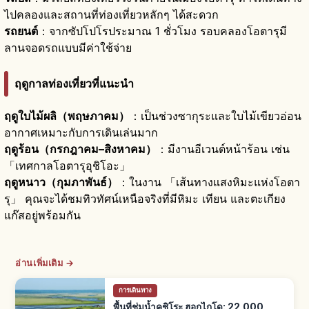
ไปคลองและสถานที่ท่องเที่ยวหลักๆ ได้สะดวก
รถยนต์
：จากซัปโปโรประมาณ 1 ชั่วโมง รอบคลองโอตารุมี
ลานจอดรถแบบมีค่าใช้จ่าย
ฤดูกาลท่องเที่ยวที่แนะนำ
ฤดูใบไม้ผลิ（พฤษภาคม）
：เป็นช่วงซากุระและใบไม้เขียวอ่อน
อากาศเหมาะกับการเดินเล่นมาก
ฤดูร้อน（กรกฎาคม–สิงหาคม）
：มีงานอีเวนต์หน้าร้อน เช่น
「เทศกาลโอตารุอุชิโอะ」
ฤดูหนาว（กุมภาพันธ์）
：ในงาน 「เส้นทางแสงหิมะแห่งโอตา
รุ」 คุณจะได้ชมทิวทัศน์เหนือจริงที่มีหิมะ เทียน และตะเกียง
แก๊สอยู่พร้อมกัน
อ่านเพิ่มเติม →
การเดินทาง
พื้นที่ชุ่มน้ำคุชิโระ ฮอกไกโด: 22,000