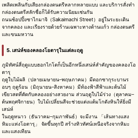
เพลิดเพลินกับเสียงกล่องดนตรีหลากหลายแบบ และบริการสั่งทำ
กล่องดนตรีสลักชื่อก็ได้รับความนิยมเช่นกัน
ถนนช้อปปิ้งซาไกมาจิ（Sakaimachi Street）อยู่ในระยะเดิน
จากคลอง และเรียงรายด้วยร้านเฉพาะทางด้านแก้ว กล่องดนตรี
และขนมหวาน
5. เสน่ห์ของคลองโอตารุในแต่ละฤดู
ภูมิทัศน์สี่ฤดูแบบฮอกไกโดก็เป็นอีกหนึ่งเสน่ห์สำคัญของคลองโอ
ตารุ
ฤดูใบไม้ผลิ（ปลายเมษายน–พฤษภาคม）มีดอกซากุระบานร
อบๆ ฤดูร้อน（มิถุนายน–สิงหาคม）มีท้องฟ้าสีฟ้าและต้นไม้
เขียวสดที่ตัดกับคลองอย่างสวยงาม ส่วนฤดูใบไม้ร่วง（ตุลาคม–
ต้นพฤศจิกายน）ใบไม้เปลี่ยนสีจะช่วยแต่งแต้มโกดังหินให้ยิ่งมี
เสน่ห์
ในฤดูหนาว（ธันวาคม–กุมภาพันธ์）จะมีงาน 「เส้นทางแสง
หิมะแห่งโอตารุ」 จัดขึ้นทุกปี สร้างทิวทัศน์เหนือจริงจากหิมะ
และแสงเทียน