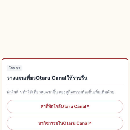
โฆษณา
วางแผนเที่ยวOtaru Canalให้ราบรื่น
พักใกล้ ๆ ทำให้เที่ยวสะดวกขึ้น ลองดูกิจกรรมท้องถิ่นเพิ่มเติมด้วย
หาที่พักใกล้Otaru Canal
↗
หากิจกรรมในOtaru Canal
↗