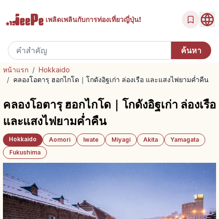
เพลิดเพลินกับ
การท่องเที่ยวญี่ปุ่น!
หน้าแรก
/
Hokkaido
/
คลองโอตารุ ฮอกไกโด｜โกดังอิฐเก่า ล่องเรือ และแสงไฟยามค่ำคืน
คลองโอตารุ ฮอกไกโด｜โกดังอิฐเก่า ล่องเรือ
และแสงไฟยามค่ำคืน
Hokkaido
Aomori
Iwate
Miyagi
Akita
Yamagata
Fukushima