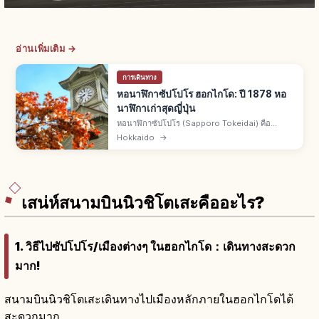
อ่านเพิ่มเติม →
การเดินทาง
หอนาฬิกาซัปโปโร ฮอกไกโด: ปี 1878 หอ
นาฬิกาเก่าสุดญี่ปุ่น
หอนาฬิกาซัปโปโร (Sapporo Tokeidai) คือ
สัญลักษณ์ซัปโปโร ฮอกไกโด อดีตอาคารฝึกโรงเรียน
Hokkaido
→
เกษตรซัปโปโร สร้างปี 1878 ติดหอนาฬิกาปี 1881
เก่าสุดของญี่ปุ่นกว่า 140 ปี
เสน่ห์สนามบินนิวชิโตเสะคืออะไร?
1. วิธีไปซัปโปโร/เมืองต่างๆ ในฮอกไกโด：เดินทางสะดวก
มาก!
สนามบินนิวชิโตเสะเดินทางไปเมืองหลักภายในฮอกไกโดได้
สะดวกมาก.