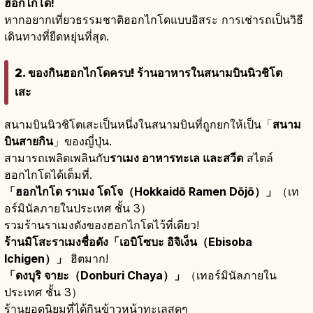
ฮอกไกโด!
หากอยากเที่ยวธรรมชาติฮอกไกโดแบบอิสระ การเช่ารถเป็นวิธี
เดินทางที่ยืดหยุ่นที่สุด.
2. ของกินฮอกไกโดครบ! ร้านอาหารในสนามบินนิวชิโต
เสะ
สนามบินนิวชิโตเสะเป็นหนึ่งในสนามบินที่ถูกยกให้เป็น「
สนาม
บินสายกิน
」ของญี่ปุ่น.
สามารถเพลิดเพลินกับ
ราเมง อาหารทะเล และสวีต
สไตล์
ฮอกไกโดได้เต็มที่.
「ฮอกไกโด ราเมง โดโจ（Hokkaidō Ramen Dōjō）」
（เท
อร์มินัลภายในประเทศ ชั้น 3）
รวมร้านราเมงดังของฮอกไกโดไว้ที่เดียว!
ร้านมิโสะราเมงชื่อดัง「เอบิโซบะ อิจิเง็น（Ebisoba
Ichigen）」
ฮิตมาก!
「ดงบุริ จายะ（Donburi Chaya）」
（เทอร์มินัลภายใน
ประเทศ ชั้น 3）
ร้านยอดนิยมที่ได้กินข้าวหน้าทะเลสดๆ