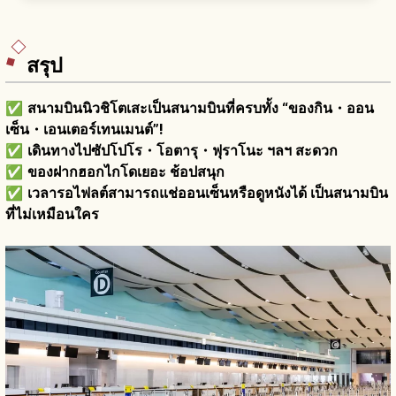
เย็น บรรยากาศเมืองท่าโรแมนติก
สรุป
✅
สนามบินนิวชิโตเสะเป็นสนามบินที่ครบทั้ง “ของกิน・ออน
เซ็น・เอนเตอร์เทนเมนต์”!
✅
เดินทางไปซัปโปโร・โอตารุ・ฟุราโนะ ฯลฯ สะดวก
✅
ของฝากฮอกไกโดเยอะ ช้อปสนุก
✅
เวลารอไฟลต์สามารถแช่ออนเซ็นหรือดูหนังได้ เป็นสนามบิน
ที่ไม่เหมือนใคร