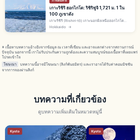
การเดินทาง
เกาะริชิริ ฮอกไกโด: ริชิริฟูจิ 1,721 ม. 1 ใน
100 ภูเขาดัง
เกาะริชิริ (Rishiri-tō) เกาะนอกฝั่งเหนือฮอกไกโด
นอกชายฝั่งวักกะไน ใจกลางมีริชิริฟูจิ สูง 1,721 ม. 1 ใน
Hokkaido
→
"100 ภูเขาดังญี่ปุ่น" อุทยานริชิริ-เรบุน-ซาโรเบ็ตสึ
※ เนื้อหาบทความอ้างอิงจากข้อมูล ณ เวลาที่เขียน และอาจแตกต่างจากสถานการณ์
ปัจจุบัน นอกจากนี้ เราไม่รับประกันความถูกต้องและความสมบูรณ์ของเนื้อหาที่เผยแพร่
โปรดเข้าใจ
โฆษณา
บทความนี้อาจมีโฆษณา (ลิงก์พันธมิตร) และเราอาจได้รับค่าคอมมิชชัน
จากการจองผ่านลิงก์
บทความที่เกี่ยวข้อง
ดูบทความเพิ่มเติมในหมวดหมู่นี้
Kyoto
Kyoto