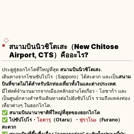
สนามบินนิวชิโตเสะ（New Chitose
Airport, CTS）คืออะไร?
ประตูสู่ฮอกไกโดที่ใหญ่ที่สุด
สนามบินนิวชิโตเสะ
.
เดินทางจากโซนซัปโปโร（Sapporo）ได้สะดวก และเป็น
สนาม
บินที่ขาดไม่ได้สำหรับนักท่องเที่ยวทั้งในและต่างประเทศ
.
มีไฟลต์จำนวนมากจากเมืองหลักอย่างโตเกียว・โอซาก้า และ
เป็นศูนย์กลางสำหรับเดินทางต่อไปยังซัปโปโร รวมถึงแหล่งท่อง
เที่ยวต่างๆ ในฮอกไกโด.
✅
สนามบินนานาชาติที่ใหญ่ที่สุดของฮอกไกโด
✅
ไปซัปโปโร・
โอตารุ
（Otaru）・
ฟุราโนะ
（Furano）
สะดวก