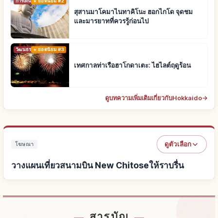
การเดินทาง
ยอดนิยม #2
สุสานมาโคมาไนทาคิโนะ ฮอกไกโด จุดชม
และมารยาทที่ควรรู้ก่อนไป
วัฒนธรรมดั้งเดิม
ยอดนิยม #3
เทศกาลท่าเรือฮาโกดาเตะ: ไฮไลต์ฤดูร้อน
ดูบทความเพิ่มเติมเกี่ยวกับHokkaido
→
ดูตัวเลือก
โฆษณา
วางแผนเที่ยวสนามบิน New Chitoseให้ราบรื่น
หาที่พักใกล้สนามบิน New Chitose
↗
สารบัญ