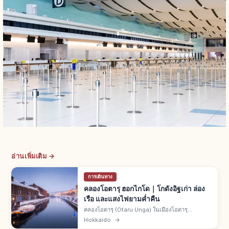
อ่านเพิ่มเติม →
การเดินทาง
คลองโอตารุ ฮอกไกโด｜โกดังอิฐเก่า ล่อง
เรือ และแสงไฟยามค่ำคืน
คลองโอตารุ (Otaru Unga) ในเมืองโอตารุ
ฮอกไกโด สร้างเสร็จปี 1923 ความยาว 1,140 ม.
Hokkaido
→
โกดังหินเรียงราย ตะเกียงแก๊ส 63 ดวงส่องสว่างยาม