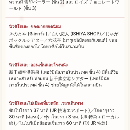
หวานมี 雪印パーラー (ชั้น 2) และ ロイズ チョコレートワ
ールド (ชั้น 3)
นิวชิโตเสะ: ของฝากยอดนิยม
きのとや (ชีสทาร์ต)／白い恋人 (ISHIYA SHOP)／じゃが
ポックルシアター／六花亭 (มารุเซอิบัตเตอร์แซนด์) ขนม
ขึ้นชื่อของฮอกไกโดหาซื้อได้ในสนามบิน
นิวชิโตเสะ: ออนเซ็นและโรงหนัง
新千歳空港温泉 (เทอร์มินัลภายในประเทศ ชั้น 4) มีพื้นที่งีบ
เหมาะสำหรับพักผ่อน 新千歳空港シアター (เทอร์มินัล
ภายในประเทศ ชั้น 4) ช่วยให้ดูหนังได้ในสนามบิน
นิวชิโตเสะไปเมืองเที่ยวหลัก: เวลาเดินทาง
ซัปโปโรราว 37 นาที (JR 快速エアポート)／โอตารุราว
80 นาที (ต่อรถ)／ฟุราโนะราว 3 ชม. (JR 特急＋ローカル
線)／โนโบริเบ็ตสึออนเซ็นราว 60 นาที (ใช้ JR 特急)