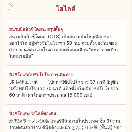
ไฮไลต์
สนามบินนิวชิโตเสะ: สรุปสั้นๆ
สนามบินนิวชิโตเสะ (CTS) เป็นสนามบินใหญ่ที่สุดของ
ฮอกไกโด อยู่ห่างซัปโปโรราว 50 กม. ครบทั้งของกิน ของ
ฝาก ออนเซ็น และโรงภาพยนตร์จนเหมือน “แหล่งท่องเที่ยว
ในสนามบิน”
นิวชิโตเสะไปซัปโปโร: การเดินทาง
JR 快速エアポート ไปสถานีซัปโปโร ราว 37 นาที ลิมูซีน
บัสไปซัปโปโร ราว 70 นาที แท็กซี่ไปในเมืองซัปโปโร ราว
60 นาที (ค่าโดยสารประมาณ 15,000 เยน)
นิวชิโตเสะ: ไฮไลต์ของกิน
北海道ラーメン道場 (เทอร์มินัลภายในประเทศ ชั้น 3) รวม
ร้านดังหลายร้าน ซีฟู้ดด้งแนะนำ どんぶり茶屋 (ชั้น 3) ของ