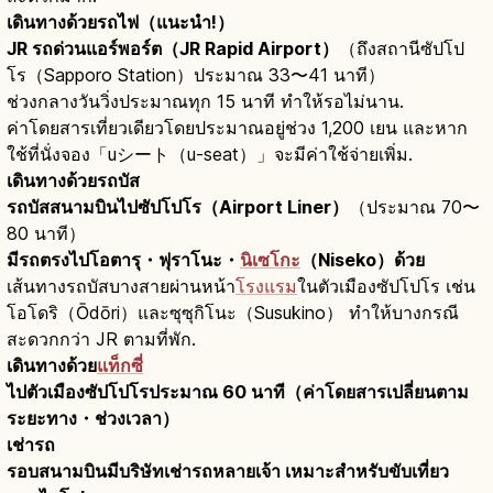
เดินทางด้วยรถไฟ（แนะนำ!）
JR รถด่วนแอร์พอร์ต（JR Rapid Airport）
（ถึงสถานีซัปโป
โร（Sapporo Station）ประมาณ 33〜41 นาที）
ช่วงกลางวันวิ่งประมาณทุก 15 นาที ทำให้รอไม่นาน.
ค่าโดยสารเที่ยวเดียวโดยประมาณอยู่ช่วง 1,200 เยน และหาก
ใช้ที่นั่งจอง「uシート（u-seat）」จะมีค่าใช้จ่ายเพิ่ม.
เดินทางด้วยรถบัส
รถบัสสนามบินไปซัปโปโร（Airport Liner）
（ประมาณ 70〜
80 นาที）
มีรถตรงไปโอตารุ・ฟุราโนะ・
นิเซโกะ
（Niseko）ด้วย
เส้นทางรถบัสบางสายผ่านหน้า
โรงแรม
ในตัวเมืองซัปโปโร เช่น
โอโดริ（Ōdōri）และซุซุกิโนะ（Susukino） ทำให้บางกรณี
สะดวกกว่า JR ตามที่พัก.
เดินทางด้วย
แท็กซี่
ไปตัวเมืองซัปโปโรประมาณ 60 นาที（ค่าโดยสารเปลี่ยนตาม
ระยะทาง・ช่วงเวลา）
เช่ารถ
รอบสนามบินมีบริษัทเช่ารถหลายเจ้า เหมาะสำหรับขับเที่ยว