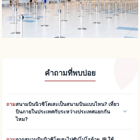
คำถามที่พบบ่อย
ถาม
สนามบินนิวชิโตเสะเป็นสนามบินแบบไหน? เที่ยว
keyboard_arrow_down
บินภายในประเทศกับระหว่างประเทศแยกกัน
ไหม?
ถาม
จากสนามบินนิวชิโตเสะไปซัปโปโรด้วย JR ใช้