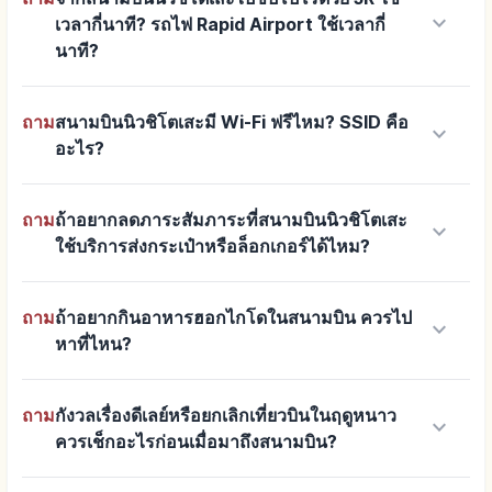
keyboard_arrow_down
เวลากี่นาที? รถไฟ Rapid Airport ใช้เวลากี่
นาที?
ถาม
สนามบินนิวชิโตเสะมี Wi-Fi ฟรีไหม? SSID คือ
keyboard_arrow_down
อะไร?
ถาม
ถ้าอยากลดภาระสัมภาระที่สนามบินนิวชิโตเสะ
keyboard_arrow_down
ใช้บริการส่งกระเป๋าหรือล็อกเกอร์ได้ไหม?
ถาม
ถ้าอยากกินอาหารฮอกไกโดในสนามบิน ควรไป
keyboard_arrow_down
หาที่ไหน?
ถาม
กังวลเรื่องดีเลย์หรือยกเลิกเที่ยวบินในฤดูหนาว
keyboard_arrow_down
ควรเช็กอะไรก่อนเมื่อมาถึงสนามบิน?