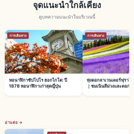
จุดแนะนำใกล้เคียง
ดูบทความแนะนำในบริเวณนี้
การเดินทาง
การเดินทาง
หอนาฬิกาซัปโปโร ฮอกไกโด: ปี
ทุ่งดอกลาเวนเดอร์ฟุราโ
1878 หอนาฬิกาเก่าสุดญี่ปุ่น
｜ชมเนินสีม่วงและดอกไม
อ่านต่อ →