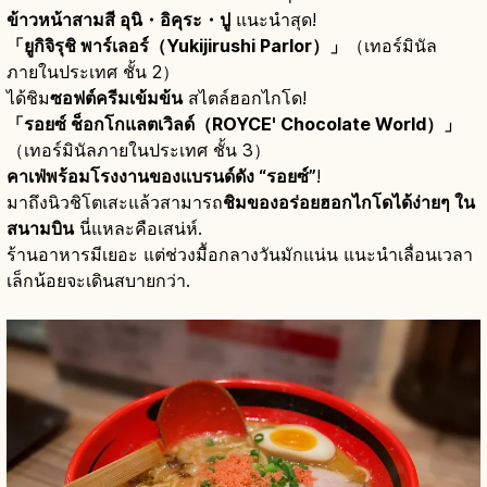
ข้าวหน้าสามสี อุนิ・อิคุระ・ปู
แนะนำสุด!
「ยูกิจิรุชิ พาร์เลอร์（Yukijirushi Parlor）」
（เทอร์มินัล
ภายในประเทศ ชั้น 2）
ได้ชิม
ซอฟต์ครีมเข้มข้น
สไตล์ฮอกไกโด!
「รอยซ์ ช็อกโกแลตเวิลด์（ROYCE' Chocolate World）」
（เทอร์มินัลภายในประเทศ ชั้น 3）
คาเฟ่พร้อมโรงงานของแบรนด์ดัง “รอยซ์”
!
มาถึงนิวชิโตเสะแล้วสามารถ
ชิมของอร่อยฮอกไกโดได้ง่ายๆ ใน
สนามบิน
นี่แหละคือเสน่ห์.
ร้านอาหารมีเยอะ แต่ช่วงมื้อกลางวันมักแน่น แนะนำเลื่อนเวลา
เล็กน้อยจะเดินสบายกว่า.