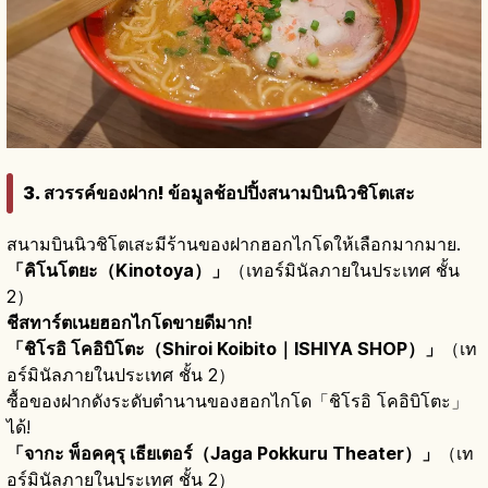
3. สวรรค์ของฝาก! ข้อมูลช้อปปิ้งสนามบินนิวชิโตเสะ
สนามบินนิวชิโตเสะมีร้านของฝากฮอกไกโดให้เลือกมากมาย.
「คิโนโตยะ（Kinotoya）」
（เทอร์มินัลภายในประเทศ ชั้น
2）
ชีสทาร์ตเนยฮอกไกโดขายดีมาก!
「ชิโรอิ โคอิบิโตะ（Shiroi Koibito｜ISHIYA SHOP）」
（เท
อร์มินัลภายในประเทศ ชั้น 2）
ซื้อของฝากดังระดับตำนานของฮอกไกโด「ชิโรอิ โคอิบิโตะ」
ได้!
「จากะ พ็อคคุรุ เธียเตอร์（Jaga Pokkuru Theater）」
（เท
อร์มินัลภายในประเทศ ชั้น 2）