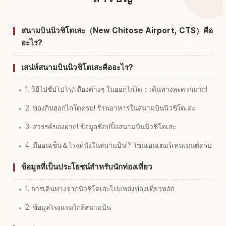
หากิจกรรมในสนามบิน New Chitose
↗
สนามบินนิวชิโตเสะ（New Chitose Airport, CTS）คือ
อะไร?
เสน่ห์สนามบินนิวชิโตเสะคืออะไร?
1. วิธีไปซัปโปโร/เมืองต่างๆ ในฮอกไกโด：เดินทางสะดวกมาก!
2. ของกินฮอกไกโดครบ! ร้านอาหารในสนามบินนิวชิโตเสะ
3. สวรรค์ของฝาก! ข้อมูลช้อปปิ้งสนามบินนิวชิโตเสะ
4. มีออนเซ็น＆โรงหนังในสนามบิน!? โซนเอนเตอร์เทนเมนต์ครบ
ข้อมูลที่เป็นประโยชน์สำหรับนักท่องเที่ยว
1. การเดินทางจากนิวชิโตเสะไปแหล่งท่องเที่ยวหลัก
2. ข้อมูลโรงแรมใกล้สนามบิน