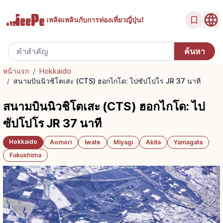
เพลิดเพลินกับ
การท่องเที่ยวญี่ปุ่น!
หน้าแรก
/
Hokkaido
/
สนามบินนิวชิโตเสะ (CTS) ฮอกไกโด: ไปซัปโปโร JR 37 นาที
สนามบินนิวชิโตเสะ (CTS) ฮอกไกโด: ไป
ซัปโปโร JR 37 นาที
Hokkaido
Aomori
Iwate
Miyagi
Akita
Yamagata
Fukushima