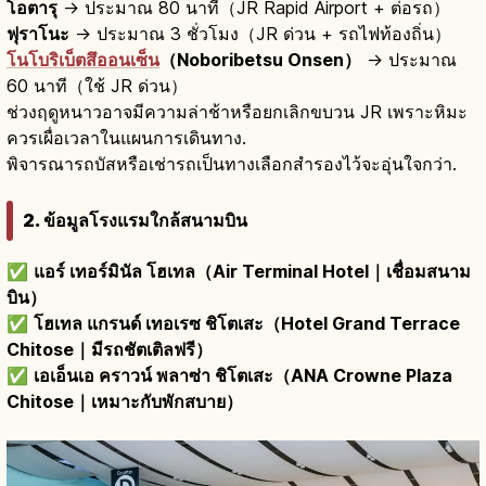
โอตารุ
→ ประมาณ 80 นาที（JR Rapid Airport + ต่อรถ）
ฟุราโนะ
→ ประมาณ 3 ชั่วโมง（JR ด่วน + รถไฟท้องถิ่น）
โนโบริเบ็ตสึออนเซ็น
（Noboribetsu Onsen）
→ ประมาณ
60 นาที（ใช้ JR ด่วน）
ช่วงฤดูหนาวอาจมีความล่าช้าหรือยกเลิกขบวน JR เพราะหิมะ
ควรเผื่อเวลาในแผนการเดินทาง.
พิจารณารถบัสหรือเช่ารถเป็นทางเลือกสำรองไว้จะอุ่นใจกว่า.
2. ข้อมูลโรงแรมใกล้สนามบิน
✅
แอร์ เทอร์มินัล โฮเทล（Air Terminal Hotel｜เชื่อมสนาม
บิน）
✅
โฮเทล แกรนด์ เทอเรซ ชิโตเสะ（Hotel Grand Terrace
Chitose｜มีรถชัตเติลฟรี）
✅
เอเอ็นเอ คราวน์ พลาซ่า ชิโตเสะ（ANA Crowne Plaza
Chitose｜เหมาะกับพักสบาย）