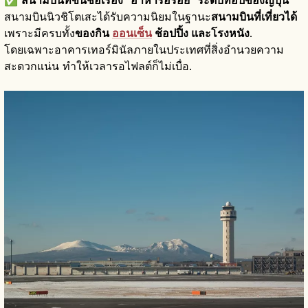
✅
สนามบินที่ขึ้นชื่อเรื่อง “อาหารอร่อย” ระดับท็อปของญี่ปุ่น
สนามบินนิวชิโตเสะได้รับความนิยมในฐานะ
สนามบินที่เที่ยวได้
เพราะมีครบทั้ง
ของกิน
ออนเซ็น
ช้อปปิ้ง และโรงหนัง
.
โดยเฉพาะอาคารเทอร์มินัลภายในประเทศที่สิ่งอำนวยความ
สะดวกแน่น ทำให้เวลารอไฟลต์ก็ไม่เบื่อ.