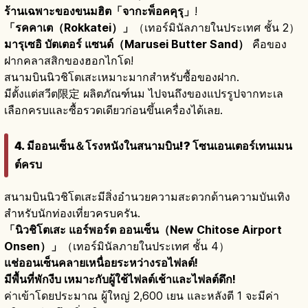
ร้านเฉพาะของขนมฮิต「จากะพ็อคคุรุ」
!
「รคคาเต（Rokkatei）」
（เทอร์มินัลภายในประเทศ ชั้น 2）
มารุเซอิ บัตเตอร์ แซนด์（Marusei Butter Sand）
คือของ
ฝากคลาสสิกของฮอกไกโด!
สนามบินนิวชิโตเสะเหมาะมากสำหรับซื้อของฝาก.
มีตั้งแต่สวีต限定 ผลิตภัณฑ์นม ไปจนถึงของแปรรูปจากทะเล
เลือกครบและซื้อรวดเดียวก่อนขึ้นเครื่องได้เลย.
4. มีออนเซ็น＆โรงหนังในสนามบิน!? โซนเอนเตอร์เทนเมน
ต์ครบ
สนามบินนิวชิโตเสะมีสิ่งอำนวยความสะดวกด้านความบันเทิง
สำหรับนักท่องเที่ยวครบครัน.
「นิวชิโตเสะ แอร์พอร์ต ออนเซ็น（New Chitose Airport
Onsen）」
（เทอร์มินัลภายในประเทศ ชั้น 4）
แช่ออนเซ็นคลายเหนื่อยระหว่างรอไฟลต์!
มีพื้นที่พักงีบ เหมาะกับผู้ใช้ไฟลต์เช้าและไฟลต์ดึก!
ค่าเข้าโดยประมาณ ผู้ใหญ่ 2,600 เยน และหลังตี 1 จะมีค่า