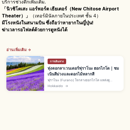
บริการช่วงดึกเพิ่มเติม.
「นิวชิโตเสะ แอร์พอร์ต เธียเตอร์（New Chitose Airport
Theater）」
（เทอร์มินัลภายในประเทศ ชั้น 4）
มีโรงหนังในสนามบิน ซึ่งถือว่าหายากในญี่ปุ่น!
ฆ่าเวลารอไฟลต์ด้วยการดูหนังได้
อ่านเพิ่มเติม →
การเดินทาง
ทุ่งดอกลาเวนเดอร์ฟุราโนะ ฮอกไกโด｜ชม
เนินสีม่วงและดอกไม้หลากสี
ฟุราโนะ (Furano) ใจกลางฮอกไกโด แหล่งดู
ลาเวนเดอร์ฤดูร้อน ทุ่งดอกม่วงสุดสายตา ช่วงสวย
Hokkaido
→
กลาง-ปลาย ก.ค. ทั่วไปปลาย มิ.ย.-ต้น ส.ค. เมืองนา
กะฟุราโนะ ทุ่งหลายแห่งเข้าฟรี