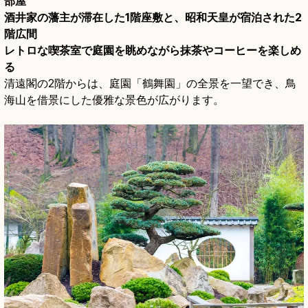
部屋
酒井家の藩主が滞在した1階座敷と、昭和天皇が宿泊された2
階広間
レトロな喫茶室で庭園を眺めながら抹茶やコーヒーを楽しめ
る
清遠閣の2階からは、庭園「鶴舞園」の全景を一望でき、鳥
海山を借景にした優雅な景色が広がります。