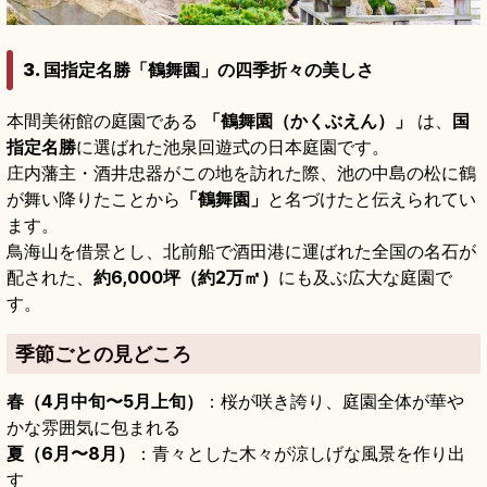
3. 国指定名勝「鶴舞園」の四季折々の美しさ
本間美術館の庭園である
「鶴舞園（かくぶえん）」
は、
国
指定名勝
に選ばれた池泉回遊式の日本庭園です。
庄内藩主・酒井忠器がこの地を訪れた際、池の中島の松に鶴
が舞い降りたことから
「鶴舞園」
と名づけたと伝えられてい
ます。
鳥海山を借景とし、北前船で酒田港に運ばれた全国の名石が
配された、
約6,000坪（約2万㎡）
にも及ぶ広大な庭園で
す。
季節ごとの見どころ
春（4月中旬〜5月上旬）
：桜が咲き誇り、庭園全体が華や
かな雰囲気に包まれる
夏（6月〜8月）
：青々とした木々が涼しげな風景を作り出
す