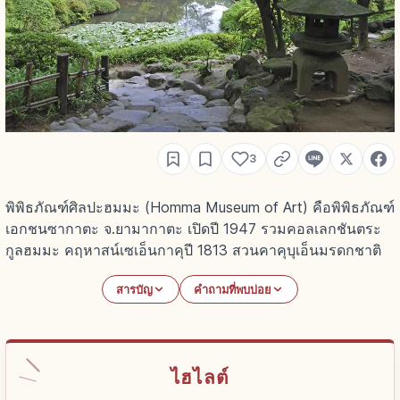
3
พิพิธภัณฑ์ศิลปะฮมมะ (Homma Museum of Art) คือพิพิธภัณฑ์
เอกชนซากาตะ จ.ยามากาตะ เปิดปี 1947 รวมคอลเลกชันตระ
กูลฮมมะ คฤหาสน์เซเอ็นกาคุปี 1813 สวนคาคุบุเอ็นมรดกชาติ
สารบัญ
คำถามที่พบบ่อย
ไฮไลต์