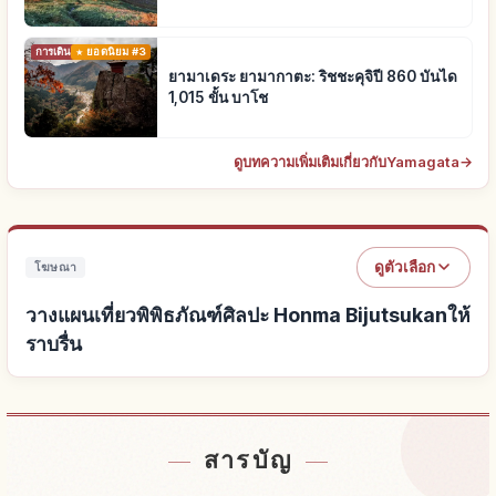
การเดินทาง
ยอดนิยม #3
ยามาเดระ ยามากาตะ: ริชชะคุจิปี 860 บันได
1,015 ขั้น บาโช
ดูบทความเพิ่มเติมเกี่ยวกับYamagata
→
ดูตัวเลือก
โฆษณา
วางแผนเที่ยวพิพิธภัณฑ์ศิลปะ Honma Bijutsukanให้
ราบรื่น
หาที่พักใกล้พิพิธภัณฑ์ศิลปะ Honma Bijutsukan
↗
สารบัญ