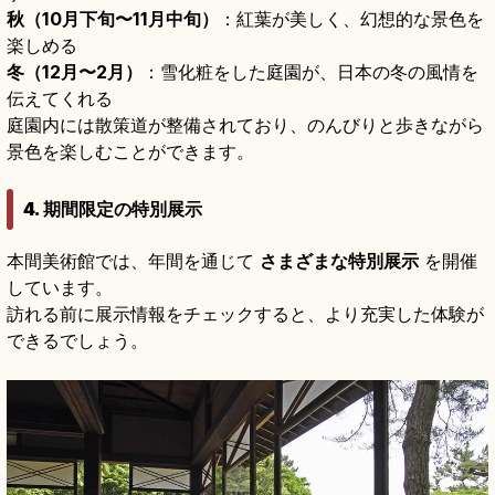
秋（10月下旬〜11月中旬）
：紅葉が美しく、幻想的な景色を
楽しめる
冬（12月〜2月）
：雪化粧をした庭園が、日本の冬の風情を
伝えてくれる
庭園内には散策道が整備されており、のんびりと歩きながら
景色を楽しむことができます。
4. 期間限定の特別展示
本間美術館では、年間を通じて
さまざまな特別展示
を開催
しています。
訪れる前に展示情報をチェックすると、より充実した体験が
できるでしょう。