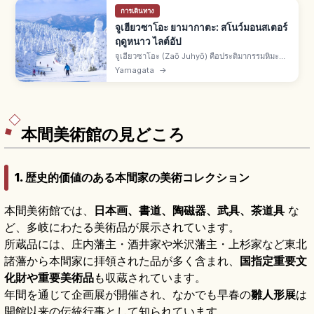
การเดินทาง
จูเฮียวซาโอะ ยามากาตะ: สโนว์มอนสเตอร์
ฤดูหนาว ไลต์อัป
จูเฮียวซาโอะ (Zaō Juhyō) คือประติมากรรมหิมะ
ธรรมชาติบนเทือกเขาซาโอะคร่อม จ.ยามากาตะ-มิ
Yamagata
→
ยางิ สโนว์มอนสเตอร์ ต้นอาโอโมริโทโดมัตสึเคลือบ
น้ำเย็นยิ่งยวด ไลต์อัปฤดูหนาว
本間美術館の見どころ
1. 歴史的価値のある本間家の美術コレクション
本間美術館では、
日本画、書道、陶磁器、武具、茶道具
な
ど、多岐にわたる美術品が展示されています。
所蔵品には、庄内藩主・酒井家や米沢藩主・上杉家など東北
諸藩から本間家に拝領された品が多く含まれ、
国指定重要文
化財や重要美術品
も収蔵されています。
年間を通じて企画展が開催され、なかでも早春の
雛人形展
は
開館以来の伝統行事として知られています。