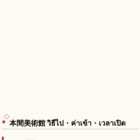
本間美術館 วิธีไป・ค่าเข้า・เวลาเปิด