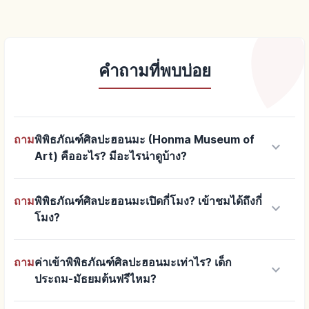
คำถามที่พบบ่อย
ถาม
พิพิธภัณฑ์ศิลปะฮอนมะ (Honma Museum of
keyboard_arrow_down
Art) คืออะไร? มีอะไรน่าดูบ้าง?
ถาม
พิพิธภัณฑ์ศิลปะฮอนมะเปิดกี่โมง? เข้าชมได้ถึงกี่
keyboard_arrow_down
โมง?
ถาม
ค่าเข้าพิพิธภัณฑ์ศิลปะฮอนมะเท่าไร? เด็ก
keyboard_arrow_down
ประถม-มัธยมต้นฟรีไหม?