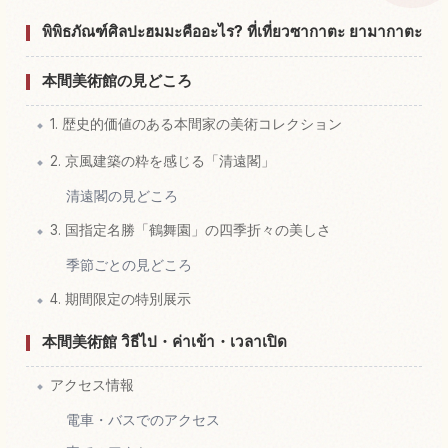
หากิจกรรมในพิพิธภัณฑ์ศิลปะ Honma Bijutsukan
↗
พิพิธภัณฑ์ศิลปะฮมมะคืออะไร? ที่เที่ยวซากาตะ ยามากาตะ
本間美術館の見どころ
1. 歴史的価値のある本間家の美術コレクション
2. 京風建築の粋を感じる「清遠閣」
清遠閣の見どころ
3. 国指定名勝「鶴舞園」の四季折々の美しさ
季節ごとの見どころ
4. 期間限定の特別展示
本間美術館 วิธีไป・ค่าเข้า・เวลาเปิด
アクセス情報
電車・バスでのアクセス