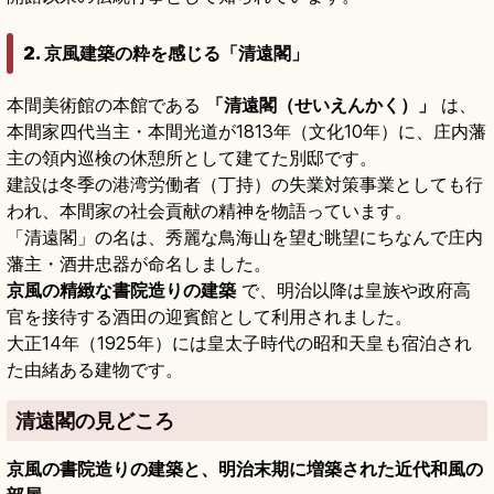
2. 京風建築の粋を感じる「清遠閣」
本間美術館の本館である
「清遠閣（せいえんかく）」
は、
本間家四代当主・本間光道が1813年（文化10年）に、庄内藩
主の領内巡検の休憩所として建てた別邸です。
建設は冬季の港湾労働者（丁持）の失業対策事業としても行
われ、本間家の社会貢献の精神を物語っています。
「清遠閣」の名は、秀麗な鳥海山を望む眺望にちなんで庄内
藩主・酒井忠器が命名しました。
京風の精緻な書院造りの建築
で、明治以降は皇族や政府高
官を接待する酒田の迎賓館として利用されました。
大正14年（1925年）には皇太子時代の昭和天皇も宿泊され
た由緒ある建物です。
清遠閣の見どころ
京風の書院造りの建築と、明治末期に増築された近代和風の