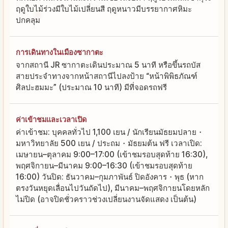
ฤดูใบไม้ร่วงมีใบไม้เปลี่ยนสี ฤดูหนาวมีบรรยากาศหิมะ
ปกคลุม
การเดินทางในเมืองซากาตะ
จากสถานี JR ซากาตะเดินประมาณ 5 นาที หรือขึ้นรถบัส
สายประจำทางจากหน้าสถานีไปลงป้าย “หน้าพิพิธภัณฑ์
ศิลปะฮมมะ” (ประมาณ 10 นาที) มีที่จอดรถฟรี
ค่าเข้าชมและเวลาเปิด
ค่าเข้าชม: บุคคลทั่วไป 1,100 เยน / นักเรียนมัธยมปลาย・
มหาวิทยาลัย 500 เยน / ประถม・มัธยมต้น ฟรี เวลาเปิด:
เมษายน–ตุลาคม 9:00–17:00 (เข้าชมรอบสุดท้าย 16:30),
พฤศจิกายน–มีนาคม 9:00–16:30 (เข้าชมรอบสุดท้าย
16:00) วันปิด: ธันวาคม–กุมภาพันธ์ ปิดอังคาร・พุธ (หาก
ตรงวันหยุดเลื่อนไปวันถัดไป), มีนาคม–พฤศจิกายนโดยหลัก
ไม่ปิด (อาจปิดชั่วคราวช่วงเปลี่ยนงานจัดแสดง เป็นต้น)