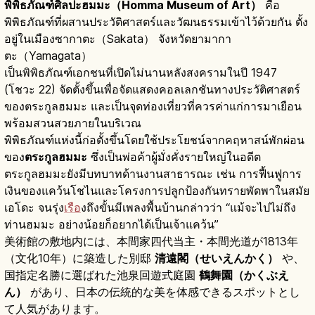
พิพิธภัณฑ์ศิลปะฮมมะ（Homma Museum of Art）
คือ
พิพิธภัณฑ์ที่ผสานประวัติศาสตร์และวัฒนธรรมเข้าไว้ด้วยกัน ตั้ง
อยู่ในเมืองซากาตะ（Sakata） จังหวัดยามากา
ตะ（Yamagata）
เป็นพิพิธภัณฑ์เอกชนที่เปิดไม่นานหลังสงครามในปี 1947
(โชวะ 22) จัดตั้งขึ้นเพื่อจัดแสดงคอลเลกชันทางประวัติศาสตร์
ของตระกูลฮมมะ และเป็นจุดท่องเที่ยวที่ควรค่าแก่การมาเยือน
พร้อมสวนสวยภายในบริเวณ
พิพิธภัณฑ์แห่งนี้ก่อตั้งขึ้นโดยใช้ประโยชน์จากคฤหาสน์พักผ่อน
ของ
ตระกูลฮมมะ
ซึ่งเป็นพ่อค้าผู้มั่งคั่งรายใหญ่ในอดีต
ตระกูลฮมมะยังมีบทบาทด้านงานสาธารณะ เช่น การฟื้นฟูการ
เงินของแคว้นโชไนและโครงการปลูกป้องกันทรายพัดพาในสมัย
เอโดะ จนรุ่ง
เรือ
งถึงขั้นมีเพลงพื้นบ้านกล่าวว่า “แม้จะไปไม่ถึง
ท่านฮมมะ อย่างน้อยก็อยากได้เป็นเจ้าแคว้น”
美術館の敷地内には、本間家四代当主・本間光道が1813年
（文化10年）に築造した別邸
清遠閣（せいえんかく）
や、
国指定名勝に選ばれた池泉回遊式庭園
鶴舞園（かくぶえ
ん）
があり、日本の伝統的な美を体感できるスポットとし
て人気があります。