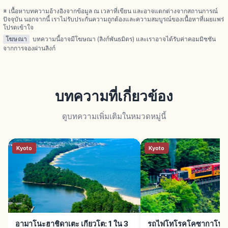
※ เนื้อหาบทความอ้างอิงจากข้อมูล ณ เวลาที่เขียน และอาจแตกต่างจากสถานการณ์
ปัจจุบัน นอกจากนี้ เราไม่รับประกันความถูกต้องและความสมบูรณ์ของเนื้อหาที่เผยแพร่
โปรดเข้าใจ
โฆษณา
บทความนี้อาจมีโฆษณา (ลิงก์พันธมิตร) และเราอาจได้รับค่าคอมมิชชัน
จากการจองผ่านลิงก์
บทความที่เกี่ยวข้อง
ดูบทความเพิ่มเติมในหมวดหมู่นี้
Kyoto
Kyoto
อามาโนะฮาชิดาเตะ เกียวโต: 1 ใน 3
รถไฟโทโรคโคซากาโนะ เก