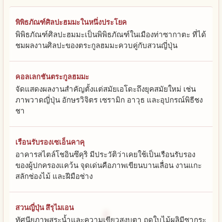
พิพิธภัณฑ์ศิลปะฮมมะในหนึ่งประโยค
พิพิธภัณฑ์ศิลปะฮมมะเป็นพิพิธภัณฑ์ในเมืองท่าซากาตะ ที่ได้
ชมผลงานศิลปะของตระกูลฮมมะควบคู่กับสวนญี่ปุ่น
คอลเลกชันตระกูลฮมมะ
จัดแสดงผลงานสำคัญตั้งแต่สมัยเอโดะถึงยุคสมัยใหม่ เช่น
ภาพวาดญี่ปุ่น อักษรวิจิตร เซรามิก อาวุธ และอุปกรณ์พิธีชง
ชา
เรือนรับรองเซเอ็นคาคุ
อาคารสไตล์โชอินซึคุริ มีประวัติว่าเคยใช้เป็นเรือนรับรอง
ของผู้ปกครองแคว้น จุดเด่นคือภาพเขียนบานเลื่อน งานแกะ
สลักช่องไม้ และฝีมือช่าง
สวนญี่ปุ่น สึรุไมเอน
ทัศนียภาพสระน้ำและความเขียวสงบตา ฤดูใบไม้ผลิมีซากุระ