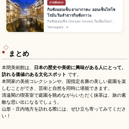
การเดินทาง
กินซังออนเซ็น ยามากาตะ: ออนเซ็นไทโช
โรมัน ริมลำธารกินซังกาวะ
กินซังออนเซ็น (Ginzan Onsen) ในเมืองโอบา
นาซาวะ จ.ยามากาตะ เมืองออนเซ็นบรรยากาศไท
Yamagata
→
โชโรมัน เรียวกังไม้ริมลำธารกินซังกาวะ แสงไฟยาม
เย็นและทิวทัศน์หิมะคือเสน่ห์
まとめ
本間美術館は、
日本の歴史や美術に興味がある人にとって、
訪れる価値のある文化スポット
です。
本間家の美術コレクションや、国指定名勝の美しい庭園を楽
しむことができ、芸術と自然を同時に堪能できます。
清遠閣の喫茶室で庭園を眺めながらいただく抹茶は、旅の素
敵な思い出になるでしょう。
山形・庄内地方を訪れる際には、ぜひ立ち寄ってみてくださ
い！