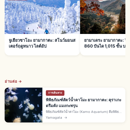
จูเฮียวซาโอะ ยามากาตะ: สโนว์มอนส
ยามาเดระ ยามากาตะ: ริชช
เตอร์ฤดูหนาว ไลต์อัป
860 บันได 1,015 ขั้น บา
อ่านต่อ →
การเดินทาง
พิพิธภัณฑ์สัตว์น้ำคาโมะ ยามากาตะ: คุราเกะ
ดรีมคัง แมงกะพรุน
พิพิธภัณฑ์สัตว์น้ำคาโมะ (Kamo Aquarium) คือพิพิธ
ภัณฑ์สึรุโอกะ จ.ยามากาตะ ฉายา คุราเกะดรีมคัง แสดง
Yamagata
→
แมงกะพรุนเป็นหลัก ตู้คุราเกะดรีมเธียเตอร์ สิ่งมีชีวิต
ทะเลโชไน