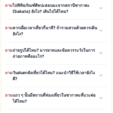
ถาม
ไปพิพิธภัณฑ์ศิลปะฮอนมะจากสถานีซากาตะ
keyboard_arrow_down
(Sakata) ยังไง? เดินไปได้ไหม?
ถาม
ควรเผื่อเวลาเที่ยวกี่นาที? ถ้ารวมสวนด้วยควรเดิน
keyboard_arrow_down
ยังไง?
ถาม
ถ่ายรูปได้ไหม? มารยาทและข้อควรระวังในการ
keyboard_arrow_down
ถ่ายภาพคืออะไร?
ถาม
วันฝนตกยังเที่ยวได้ไหม? แนะนำวิธีใช้เวลายังไง
keyboard_arrow_down
ดี?
ถาม
แถว ๆ นั้นมีสถานที่ท่องเที่ยวในซากาตะที่แวะต่อ
keyboard_arrow_down
ได้ไหม?