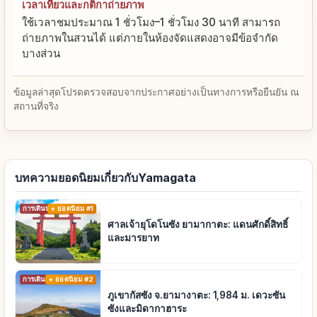
เวลาเที่ยวและกติกาถ่ายภาพ
ใช้เวลาชมประมาณ 1 ชั่วโมง–1 ชั่วโมง 30 นาที สามารถ
ถ่ายภาพในสวนได้ แต่ภายในห้องจัดแสดงอาจมีข้อจำกัด
บางส่วน
ข้อมูลล่าสุดโปรดตรวจสอบจากประกาศอย่างเป็นทางการหรือยืนยัน ณ
สถานที่จริง
บทความยอดนิยมเกี่ยวกับYamagata
การเดินทาง
ยอดนิยม #1
ศาลเจ้ายุโดโนซัง ยามากาตะ: แดนศักดิ์สิทธิ์
และมารยาท
การเดินทาง
ยอดนิยม #2
ภูเขากัสซัง จ.ยามางาตะ: 1,984 ม. เดวะซัน
ซังและมิดากาฮาระ