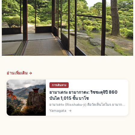
อ่านเพิ่มเติม →
การเดินทาง
ยามาเดระ ยามากาตะ: ริชชะคุจิปี 860
บันได 1,015 ขั้น บาโช
ยามาเดระ (Risshaku-ji) คือวัดเท็นไดในจ.ยามากา
ตะ สร้างปี 860 โดยจิกาคุไดชิ เอ็นนิน บันไดหิน
Yamagata
→
1,015 ขั้นขึ้นวัดบนภูเขา มัตสึโอะ บาโชแต่งไฮกุที่นี่
ในโอคุโนะโฮโซมิจิ