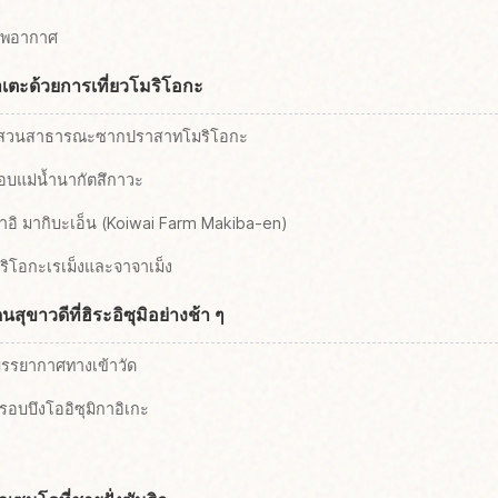
ภาพอากาศ
วาเตะด้วยการเที่ยวโมริโอกะ
ที่สวนสาธารณะซากปราสาทโมริโอกะ
อบแม่น้ำนากัตสึกาวะ
วาอิ มากิบะเอ็น (Koiwai Farm Makiba-en)
มริโอกะเรเม็งและจาจาเม็ง
าวดีที่ฮิระอิซุมิอย่างช้า ๆ
บรรยากาศทางเข้าวัด
รอบบึงโออิซุมิกาอิเกะ