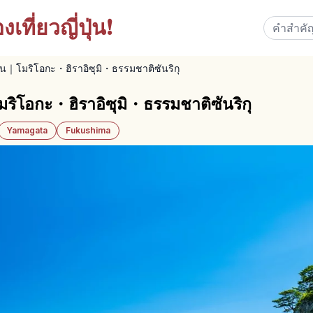
เที่ยวญี่ปุ่น!
้อน｜โมริโอกะ・ฮิราอิซุมิ・ธรรมชาติซันริกุ
มริโอกะ・ฮิราอิซุมิ・ธรรมชาติซันริกุ
Yamagata
Fukushima