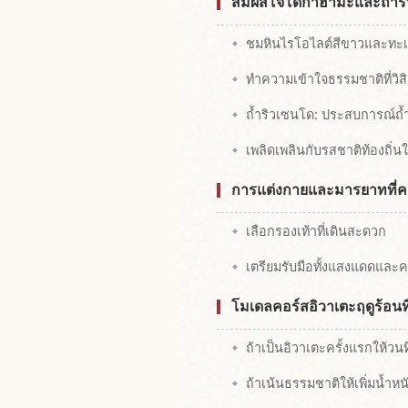
สัมผัสโจโดกาฮามะและถ้ำริวเ
ชมหินไรโอไลต์สีขาวและทะเ
ทำความเข้าใจธรรมชาติที่วิสิ
ถ้ำริวเซนโด: ประสบการณ์ถ้
เพลิดเพลินกับรสชาติท้องถิ่น
การแต่งกายและมารยาทที่คว
เลือกรองเท้าที่เดินสะดวก
เตรียมรับมือทั้งแสงแดดและ
โมเดลคอร์สอิวาเตะฤดูร้อน
ถ้าเป็นอิวาเตะครั้งแรกให้วนท
ถ้าเน้นธรรมชาติให้เพิ่มน้ำหนั