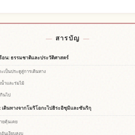
พัก
หากิ
↗
สารบัญ
ูร้อน: ธรรมชาติและประวัติศาสตร์
กะเป็นประตูสู่การเดินทาง
ิมน้ำและร่มไม้
เกินไป
ะ: เดินทางจากโมริโอกะไปฮิระอิซุมิและซันริกุ
กายคุ้นเคย
ลาอันเงียบสงบ