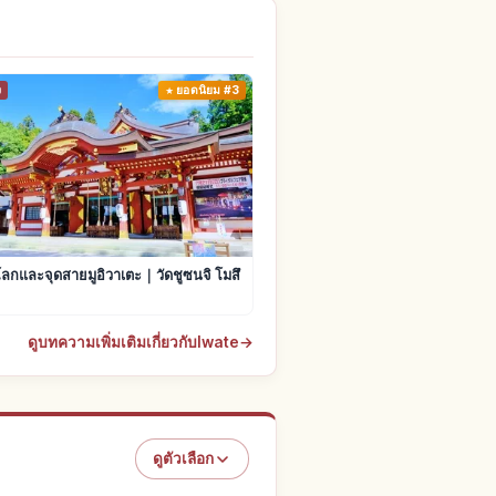
ง
ยอดนิยม #3
ลกและจุดสายมูอิวาเตะ｜วัดชูซนจิ โมสึ
ดูบทความเพิ่มเติมเกี่ยวกับIwate
→
ดูตัวเลือก