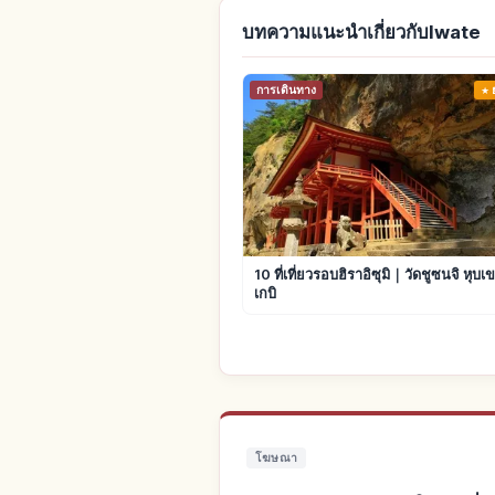
บทความแนะนำเกี่ยวกับIwate
การเดินทาง
10 ที่เที่ยวรอบฮิราอิซุมิ｜วัดชูซนจิ หุบเข
เกบิ
โฆษณา