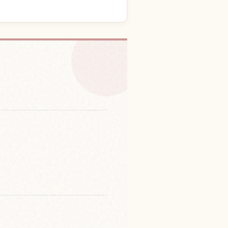
จกรรม
↗