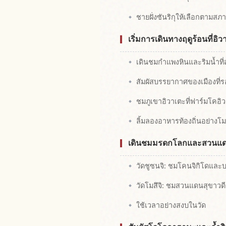
ชายฝั่งซันริกุให้เลือกตามส
เริ่มการเดินทางฤดูร้อนที่อิ
เดินชมกำแพงหินและริมน้ำ
สัมผัสบรรยากาศของเมืองที่ร
ชมภูเขาอิวาเตะที่ฟาร์มโคอิ
ลิ้มลองอาหารท้องถิ่นอย่างโ
เดินชมมรดกโลกและสวนแดนสุข
วัดชูซนจิ: ชมโคนจิกิโดและ
วัดโมสึจิ: ชมสวนแดนสุขาวดี
ใช้เวลาอย่างสงบในวัด