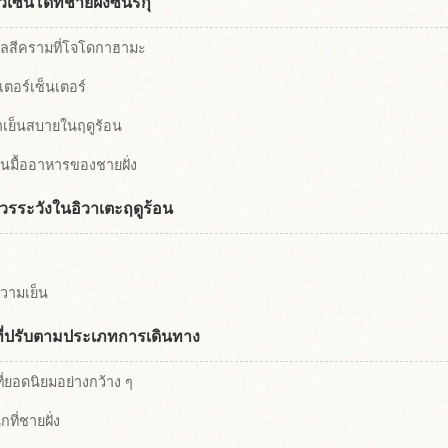
ซนโดที่ชายฝั่งซันริกุ
ลสีครามที่โจโดกาฮามะ
เตอร์เซ็นเตอร์
ำเย็นสบายในฤดูร้อน
ในมื้ออาหารของชายฝั่ง
รระวังในอิวาเตะฤดูร้อน
ความเย็น
ที่ปรับตามประเภทการเดินทาง
ี่ยอดนิยมอย่างกว้าง ๆ
กที่ชายฝั่ง