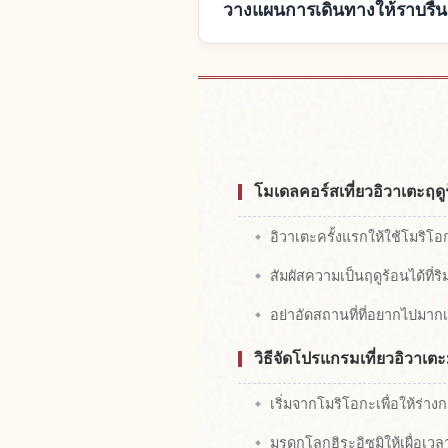
วางแผนการเดินทางให้ราบรื่น
หาที่
โมเดลคอร์สเที่ยวอิวาเตะฤด
อิวาเตะครั้งแรกให้ใช้โมริโอ
สัมผัสความเป็นฤดูร้อนได้ที่ร
อย่าอัดสถานที่ที่อยากไปมาก
วิธีจัดโปรแกรมเที่ยวอิวาเต
เริ่มจากโมริโอกะเพื่อให้ร่าง
มรดกโลกฮิระอิซุมิให้เผื่อเว