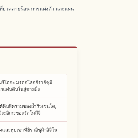
เที่ยวคลายร้อน การแต่งตัว และแผน
โมริโอกะ มรดกโลกฮิราอิซุมิ
กแผ่นดินในสู่ชายฝั่ง
ดินสีครามของถ้ำริวเซนโด,
ิงะอิเกะของวัดโมสึจิ
ดและหุบเขาที่ฮิราอิซุมิ-อิจิโน