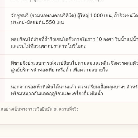
วัดชูซนจิ (รวมหอทองคอนจิคิโด) ผู้ใหญ่ 1,000 เยน, ถ้ำริวเซนโด ผ
ประถม-มัธยมต้น 550 เยน
หลบร้อนได้ง่ายที่ถ้ำริวเซนโดซึ่งภายในราว 10 องศา ริมน้ำแม่น
และร่มไม้ที่สวนซากปราสาทโมริโอกะ
ที่ชายฝั่งประสบการณ์จะเปลี่ยนไปตามลมและคลื่น จึงควรผสมตัว
ศูนย์บริการนักท่องเที่ยวหรือถ้ำ เพื่อความสบายใจ
นอกจากรองเท้าที่เดินได้นานแล้ว ควรเตรียมเสื้อคลุมบางๆ สำหร
พร้อมหมวกกันแดดฤดูร้อนและเครื่องดื่มเติมน้ำ
อย่างเป็นทางการหรือยืนยัน ณ สถานที่จริง