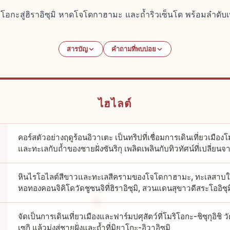
ิโอกะสู่ฮิราอิซุมิ หาดโจโดกาฮามะ และถ้ำริวเซ็นโด พร้อมลำดับ
สารบัญ
คำถามที่พบบ่อย
ไฮไลต์
คอร์สตัวอย่างฤดูร้อนอิวาเตะ เป็นทริปที่เชื่อมการเดินเที่ยวเมือง
และทะเลกับถ้ำของชายฝั่งซันริกุ เพลิดเพลินกับทิวทัศน์ที่เปลี่ยนจา
หินไรโอไลต์สีขาวและทะเลสีครามของโจโดกาฮามะ, ทะเลสาบใต้
หอทองคอนจิคิโดวัดชูซนจิที่ฮิราอิซุมิ, สวนแดนสุขาวดีสระโออิซุม
จัดเป็นการเดินเที่ยวเมืองและฟาร์มปศุสัตว์ที่โมริโอกะ-ชิซุกุอิชิ วั
เซกิ แล้วมุ่งสู่ชายฝั่งและถ้ำที่มิยาโกะ-อิวาอิซุมิ