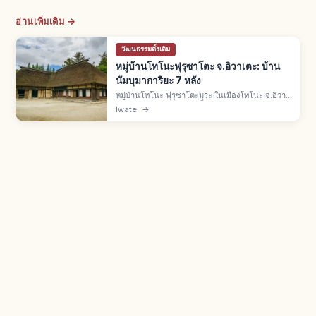
อ่านเพิ่มเติม →
วัฒนธรรมดั้งเดิม
หมู่บ้านโทโนะฟุรุซาโตะ จ.อิวาเตะ: บ้าน
นัมบุมาการิยะ 7 หลัง
หมู่บ้านโทโนะ ฟุรุซาโตะมุระ ในเมืองโทโนะ จ.อิวา
เตะ จำลองหมู่บ้านชนบทดั้งเดิม มีบ้านนัมบุมาการิยะ
Iwate
→
(Nanbu Magariya) รูปตัว L 7 หลัง ตั้งแต่กลางเอ
โดะถึงกลางเมจิ