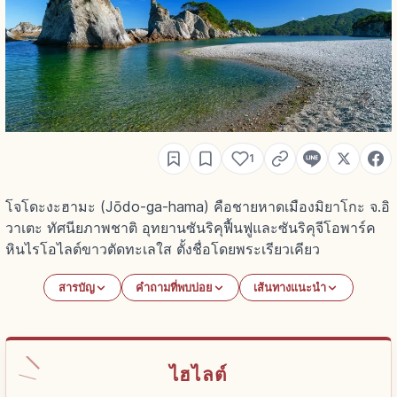
1
โจโดะงะฮามะ (Jōdo-ga-hama) คือชายหาดเมืองมิยาโกะ จ.อิ
วาเตะ ทัศนียภาพชาติ อุทยานซันริคุฟื้นฟูและซันริคุจีโอพาร์ค
หินไรโอไลต์ขาวตัดทะเลใส ตั้งชื่อโดยพระเรียวเคียว
สารบัญ
คำถามที่พบบ่อย
เส้นทางแนะนำ
ไฮไลต์