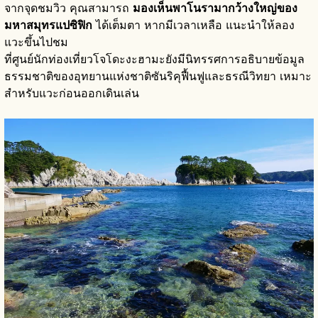
จากจุดชมวิว คุณสามารถ
มองเห็นพาโนรามากว้างใหญ่ของ
มหาสมุทรแปซิฟิก
ได้เต็มตา หากมีเวลาเหลือ แนะนำให้ลอง
แวะขึ้นไปชม
ที่ศูนย์นักท่องเที่ยวโจโดะงะฮามะยังมีนิทรรศการอธิบายข้อมูล
ธรรมชาติของอุทยานแห่งชาติซันริคุฟื้นฟูและธรณีวิทยา เหมาะ
สำหรับแวะก่อนออกเดินเล่น