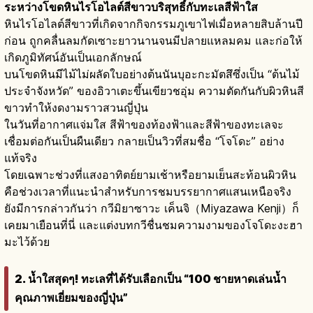
ระหว่างโขดหินไรโอไลต์สีขาวบริสุทธิ์กับทะเลสีฟ้าใส
หินไรโอไลต์สีขาวที่เกิดจากกิจกรรมภูเขาไฟเมื่อหลายสิบล้านปี
ก่อน ถูกคลื่นลมกัดเซาะยาวนานจนมีปลายแหลมคม และก่อให้
เกิดภูมิทัศน์อันเป็นเอกลักษณ์
บนโขดหินมีไม้ไม่ผลัดใบอย่างต้นนันบุอะกะมัตสึซึ่งเป็น “ต้นไม้
ประจำจังหวัด” ของอิวาเตะขึ้นเขียวชอุ่ม ความตัดกันกับผิวหินสี
ขาวทำให้งดงามราวสวนญี่ปุ่น
ในวันที่อากาศแจ่มใส สีฟ้าของท้องฟ้าและสีฟ้าของทะเลจะ
เชื่อมต่อกันเป็นผืนเดียว กลายเป็นวิวที่สมชื่อ “โจโดะ” อย่าง
แท้จริง
โดยเฉพาะช่วงที่แสงอาทิตย์ยามเช้าหรือยามเย็นสะท้อนผิวหิน
คือช่วงเวลาที่แนะนำสำหรับการชมบรรยากาศแสนเหนือจริง
ยังมีการกล่าวกันว่า กวีมิยาซาวะ เค็นจิ（Miyazawa Kenji）ก็
เคยมาเยือนที่นี่ และแต่งบทกวีชื่นชมความงามของโจโดะงะฮา
มะไว้ด้วย
2. น้ำใสสุดๆ! ทะเลที่ได้รับเลือกเป็น “100 ชายหาดเล่นน้ำ
คุณภาพเยี่ยมของญี่ปุ่น”