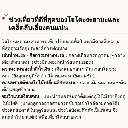
ภูเขาดังญี่ปุ่น
ช่วงเที่ยวที่ดีที่สุดของโจโดะงะฮามะและ
เคล็ดลับเลี่ยงคนแน่น
โจโดะงะฮามะสามารถเที่ยวได้ตลอดทั้งปี แต่ก็มีช่วงที่เหมาะ
ที่สุดตามวัตถุประสงค์การเดินทาง
เล่นน้ำทะเล・กิจกรรมทางทะเล
：กลางเดือนกรกฎาคม〜กลาง
เดือนสิงหาคม（ช่วงปิดเทอมหน้าร้อนคนเยอะ）
ความงามของถ้ำสีน้ำเงิน
：เดือนเมษายน〜มิถุนายนในช่วง
เช้า（ยิ่งอุณหภูมิน้ำต่ำ สีฟ้าของทะเลยิ่งเด่นชัด）
คอนทราสต์ของใบไม้เปลี่ยนสีกับทะเล
：ปลายเดือนตุลาคม〜ต้น
เดือนพฤศจิกายน
ชมวิวแบบเงียบสงบ
：แนะนำวันธรรมดาตั้งแต่ฤดูใบไม้ร่วงถึงฤดู
ใบไม้ผลิ（บางฤดูกาลอาจสามารถขับรถเข้าใกล้ชายหาดได้）
ช่วงสุดสัปดาห์ในฤดูร้อนและช่วงโอบ้งจะคึกคักเป็นพิเศษ จึง
แนะนำให้มาแต่เช้าเพื่อเที่ยวได้สบายกว่า