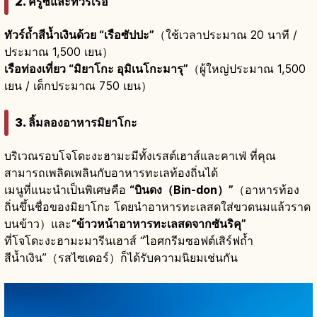
2. ครูซและทัวร์เรือ
ทัวร์ถ้ำสีน้ำเงินด้วย “เรือซัปปะ”
（ใช้เวลาประมาณ 20 นาที /
ประมาณ 1,500 เยน）
เรือท่องเที่ยว “มิยาโกะ อุมิเนโกะมารุ”
（ผู้ใหญ่ประมาณ 1,500
เยน / เด็กประมาณ 750 เยน）
3. ลิ้มลองอาหารมิยาโกะ
บริเวณรอบโจโดะงะฮามะมีทั้งเรสต์เฮาส์และคาเฟ่ ที่คุณ
สามารถเพลิดเพลินกับอาหารทะเลท้องถิ่นได้
เมนูที่แนะนำเป็นพิเศษคือ
“บินดง（Bin-don）”
（อาหารท้อง
ถิ่นขึ้นชื่อของมิยาโกะ โดยนำอาหารทะเลสดใส่ขวดนมแล้วราด
บนข้าว）และ
“ข้าวหน้าอาหารทะเลสดจากซันริคุ”
ที่โจโดะงะฮามะมารีนเฮาส์ “ไอศกรีมซอฟต์เสิร์ฟถ้ำ
สีน้ำเงิน”（รสไซเดอร์）ก็ได้รับความนิยมเช่นกัน