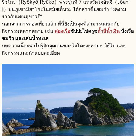
ริวโกะ（Ryōkyō Ryūko）พระรุ่นที่ 7 แห่งวัดโจอันจิ（Jōan-
ji）บนภูเขามิยาโกะในสมัยเท็นวะ ได้กล่าวชื่นชมว่า “งดงาม
ราวกับแดนสุขาวดี”
นอกจากการท่องเที่ยวแล้ว ที่นี่ยังเป็นจุดที่สามารถสนุกกับ
กิจกรรมหลากหลาย เช่น
ล่องเรือ
ซัปปะไปครูซ
ถ้ำสีน้ำเงิน
นั่งเรือ
ชมวิว และเล่นน้ำทะเล
บทความนี้จะพาไปรู้จักจุดเด่นของโจโดะงะฮามะ วิธีไป และ
กิจกรรมแนะนำแบบละเอียด