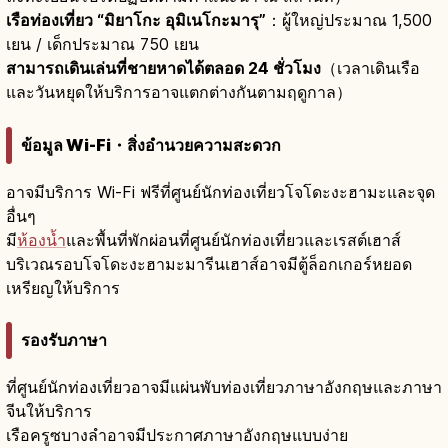
เรือท่องเที่ยว “มิยาโกะ อุมิเนโกะมารุ”
：ผู้ใหญ่ประมาณ 1,500
เยน / เด็กประมาณ 750 เยน
สามารถเดินเล่นที่ชายหาดได้ตลอด 24 ชั่วโมง
（เวลาเดินเรือ
และวันหยุดให้บริการอาจแตกต่างกันตามฤดูกาล）
ข้อมูล Wi-Fi・สิ่งอำนวยความสะดวก
อาจมีบริการ Wi-Fi ฟรีที่ศูนย์นักท่องเที่ยวโจโดะงะฮามะและจุด
อื่นๆ
มี
ห้องน้ำ
และพื้นที่พักผ่อนที่ศูนย์นักท่องเที่ยวและเรสต์เฮาส์
บริเวณรอบโจโดะงะฮามะมารีนเฮาส์อาจมีตู้ล็อกเกอร์หยอด
เหรียญให้บริการ
รองรับภาษา
ที่ศูนย์นักท่องเที่ยวอาจมีแผ่นพับท่องเที่ยวภาษาอังกฤษและภาษา
จีนให้บริการ
เรือครูซบางลำอาจมีประกาศภาษาอังกฤษแบบง่าย