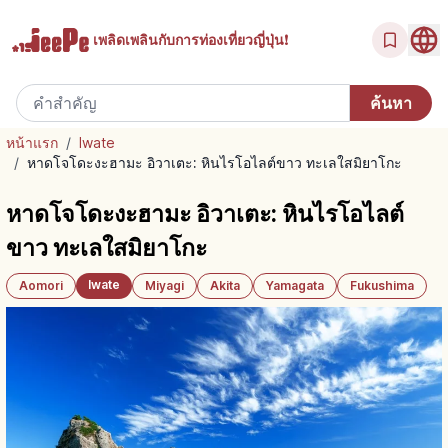
เพลิดเพลินกับ
การท่องเที่ยวญี่ปุ่น!
หน้าแรก
/
Iwate
/
หาดโจโดะงะฮามะ อิวาเตะ: หินไรโอไลต์ขาว ทะเลใสมิยาโกะ
หาดโจโดะงะฮามะ อิวาเตะ: หินไรโอไลต์
ขาว ทะเลใสมิยาโกะ
Iwate
Aomori
Miyagi
Akita
Yamagata
Fukushima