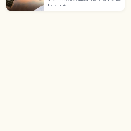
ปราสาทที่ยังเหลือหอคอย เมืองมัตสึโมโตะ จ.นากา
Nagano
→
โนะ หอคอยใหญ่ 5 ชั้น 6 ระดับสร้างปี 1593–1594
หอคอย 5 หลังสมบัติชาติ