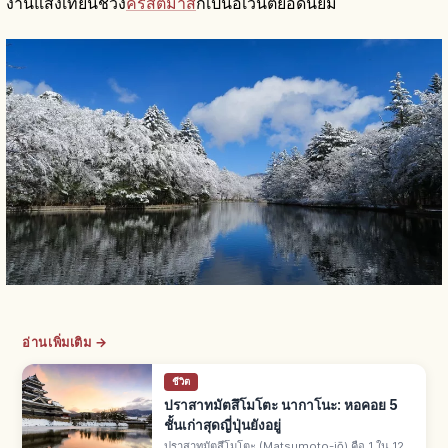
งานแสงเทียนช่วง
คริสต์มาส
ก็เป็นอีเวนต์ยอดนิยม
อ่านเพิ่มเติม →
ชีวิต
ปราสาทมัตสึโมโตะ นากาโนะ: หอคอย 5
ชั้นเก่าสุดญี่ปุ่นยังอยู่
ปราสาทมัตสึโมโตะ (Matsumoto-jō) คือ 1 ใน 12