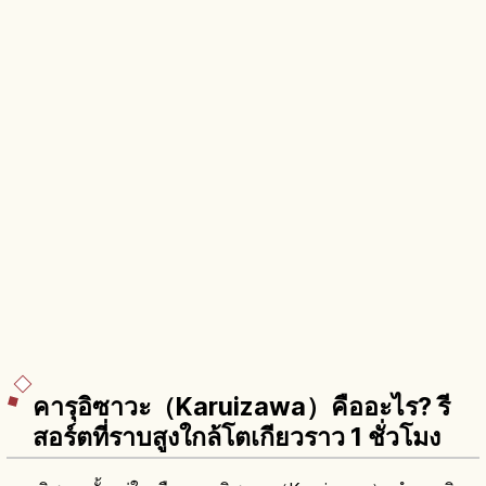
คารุอิซาวะ（Karuizawa）คืออะไร? รี
สอร์ตที่ราบสูงใกล้โตเกียวราว 1 ชั่วโมง