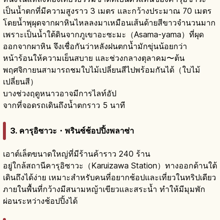
เป็นน้ำตกที่มีความสูงราว 3 เมตร และกว้างประมาณ 70 เมตร
โดยน้ำพุผุดจากผาหินไหลลงมาเหมือนเส้นด้ายสีขาวจำนวนมาก
เพราะเป็นน้ำใต้ดินจากภูเขาอะซะมะ（Asama-yama）ที่ผุด
ออกจากผาหิน จึงเชื่อกันว่าหลังฝนตกน้ำมักขุ่นน้อยกว่า
หน้าร้อนให้ความเย็นสบาย และช่วงกลางตุลาคม〜ต้น
พฤศจิกายนสามารถชมใบไม้เปลี่ยนสีไปพร้อมกันได้（ใบไม้
เปลี่ยนสี）
บางช่วงฤดูหนาวอาจมีการไลท์อัป
จากที่จอดรถเดินถึงน้ำตกราว 5 นาที
3. คารุอิซาวะ・พรินซ์ช้อปปิ้งพลาซ่า
เอาต์เล็ตขนาดใหญ่ที่มีร้านค้าราว 240 ร้าน
อยู่ใกล้สถานีคารุอิซาวะ（Karuizawa Station）ทางออกด้านใต้
เดินถึงได้ง่าย เหมาะสำหรับคนที่อยากช้อปและเที่ยวในทริปเดียว
ภายในพื้นที่กว้างมีสนามหญ้าเขียวและสระน้ำ ทำให้มีมุมพัก
ผ่อนระหว่างช้อปปิ้งได้