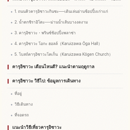
1. ถนนคิวคารุอิซาวะกินซะ──เดินเล่นย่านช้อปปิ้งเก่าแก่
2. น้ำตกชิราอิโตะ──ม่านน้ำเส้นบางงดงาม
3. คารุอิซาวะ・พรินซ์ช้อปปิ้งพลาซ่า
4. คารุอิซาวะ โอกะ ฮอลล์（Karuizawa Ōga Hall）
5. โบสถ์คารุอิซาวะโคเก็น（Karuizawa Kōgen Church）
คารุอิซาวะ เดือนไหนดี? แนะนำตามฤดูกาล
คารุอิซาวะ วิธีไป: ข้อมูลการเดินทาง
ที่อยู่
วิธีเดินทาง
ที่จอดรถ
แนะนำวิธีเที่ยวคารุอิซาวะ