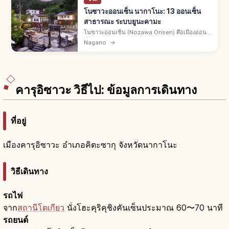
โนซาวะออนเซ็น นากาโนะ: 13 ออนเซ็น
สาธารณะ ระบบยูนะคามะ
โนซาวะออนเซ็น (Nozawa Onsen) คือเมืองออน
เซ็น อ.ชิโมะทะไค จ.นากาโนะ ค้นพบยุคนาราโดย
Nagano
→
พระเกียวคิ บ่อน้ำพุร้อนกว่า 30 แห่ง ออนเซ็น
สาธารณะ 13 แห่งดูแลด้วยระบบยูนะคามะ
คารุอิซาวะ วิธีไป: ข้อมูลการเดินทาง
ที่อยู่
เมืองคารุอิซาวะ อำเภอคิตะซากุ จังหวัดนากาโนะ
วิธีเดินทาง
รถไฟ
จาก
สถานีโตเกียว
นั่งโฮะคุริคุชิงคันเซ็นประมาณ 60〜70 นาที
รถยนต์