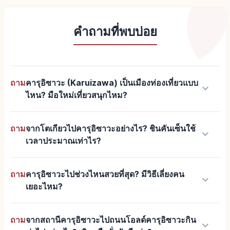
คำถามที่พบบ่อย
ถาม
คารุอิซาวะ (Karuizawa) เป็นเมืองท่องเที่ยวแบบ
keyboard_arrow_down
ไหน? มือใหม่เที่ยวสนุกไหม?
ถาม
จากโตเกียวไปคารุอิซาวะอย่างไร? ชินคันเซ็นใช้
keyboard_arrow_down
เวลาประมาณเท่าไร?
ถาม
คารุอิซาวะไปช่วงไหนสวยที่สุด? มีวิธีเลี่ยงคน
keyboard_arrow_down
เยอะไหม?
ถาม
จากสถานีคารุอิซาวะไปถนนโอลด์คารุอิซาวะกิน
keyboard_arrow_down