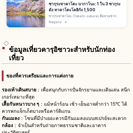
ซากุระทาคาโตะ นากาโนะ: 1 ใน 3 ซากุระ
ดัง ทาคาโตะโคฮิกัง 1,500
ซากุระทาคาโตะ (Takato-zakura) คือสวนซาก
ปราสาททาคาโตะเมืองอีนะ จ.นากาโนะ 1 ใน 3 จุด
Nagano
→
ชมซากุระดังของญี่ปุ่นกับฮิโรซากิ-โยชิโนยามะ ทา
คาโตะโคฮิกังซากุระราว 1,500 ต้น
ข้อมูลเที่ยวคารุอิซาวะสำหรับนักท่อง
เที่ยว
ของที่ควรเตรียมและการแต่งกาย
รองเท้าเดินสบาย
：เพื่อสนุกกับการปั่นจักรยานและเดินเล่น สนีก
เกอร์เหมาะที่สุด
เสื้อกันหนาวบาง ๆ
：แม้หน้าร้อน เช้า-เย็นอาจต่ำกว่า 15℃ ได้
ควรพกแจ็กเก็ตบางหรือคาร์ดิแกน
กันแมลง
：โซนที่มีป่าเยอะควรมีกันแมลงแบบสเปรย์จะสะดวก
กล้อง
：จำเป็นสำหรับถ่ายภาพธรรมชาติและอาคาร
ประวัติศาสตร์