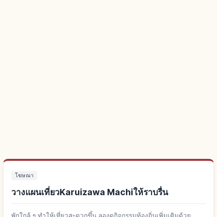
โฆษณา
วางแผนเที่ยวKaruizawa Machiให้ราบรื่น
พักใกล้ ๆ ทำให้เที่ยวสะดวกขึ้น ลองดูกิจกรรมท้องถิ่นเพิ่มเติมด้วย