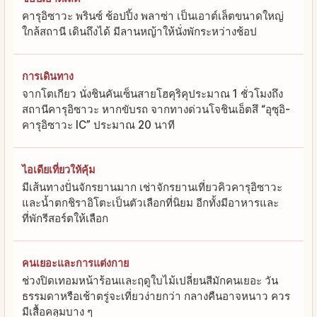
คารุอิซาวะ พรินซ์ ช้อปปิ้ง พลาซ่า เป็นเอาต์เล็ตขนาดใหญ่
ใกล้สถานี เดินถึงได้ มีลานหญ้าให้นั่งพักระหว่างช้อป
การเดินทาง
จากโตเกียว นั่งชินคันเซ็นสายโฮคุริคุประมาณ 1 ชั่วโมงถึง
สถานีคารุอิซาวะ หากขับรถ จากทางด่วนโจชินเอ็ตสึ “อุซุอิ-
คารุอิซาวะ IC” ประมาณ 20 นาที
ไอเดียเที่ยวให้คุ้ม
มีเส้นทางปั่นจักรยานมาก เช่าจักรยานเที่ยวคิวคารุอิซาวะ
และน้ำตกชิราอิโตะเป็นตัวเลือกที่นิยม อีกทั้งมีอาหารและ
ที่พักรีสอร์ตให้เลือก
คนเยอะและการแต่งกาย
ช่วงปิดเทอมหน้าร้อนและฤดูใบไม้เปลี่ยนสีมักคนเยอะ วัน
ธรรมดาหรือเช้าตรู่จะเที่ยวง่ายกว่า กลางคืนอาจหนาว ควร
มีเสื้อคลุมบาง ๆ