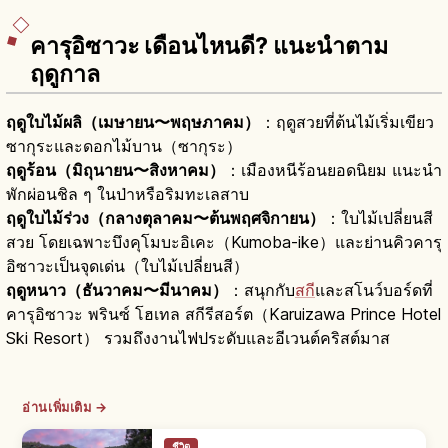
คารุอิซาวะ เดือนไหนดี? แนะนำตาม
ฤดูกาล
ฤดูใบไม้ผลิ（เมษายน〜พฤษภาคม）
：ฤดูสวยที่ต้นไม้เริ่มเขียว
ซากุระและดอกไม้บาน（ซากุระ）
ฤดูร้อน（มิถุนายน〜สิงหาคม）
：เมืองหนีร้อนยอดนิยม แนะนำ
พักผ่อนชิล ๆ ในป่าหรือริมทะเลสาบ
ฤดูใบไม้ร่วง（กลางตุลาคม〜ต้นพฤศจิกายน）
：ใบไม้เปลี่ยนสี
สวย โดยเฉพาะบึงคุโมบะอิเคะ（Kumoba-ike）และย่านคิวคารุ
อิซาวะเป็นจุดเด่น（ใบไม้เปลี่ยนสี）
ฤดูหนาว（ธันวาคม〜มีนาคม）
：สนุกกับ
สกี
และสโนว์บอร์ดที่
คารุอิซาวะ พรินซ์ โฮเทล สกีรีสอร์ต（Karuizawa Prince Hotel
Ski Resort） รวมถึงงานไฟประดับและอีเวนต์คริสต์มาส
อ่านเพิ่มเติม →
ชีวิต