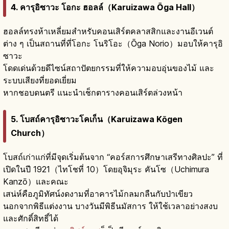
4. คารุอิซาวะ โอกะ ฮอลล์（Karuizawa Ōga Hall）
ฮอลล์ทรงห้าเหลี่ยมสำหรับคอนเสิร์ตคลาสสิกและงานอีเวนต์
ต่าง ๆ เป็นสถานที่ที่โอกะ โนริโอะ（Ōga Norio）มอบให้คารุอิ
ซาวะ
โดดเด่นด้วยดีไซน์สถาปัตยกรรมที่ให้ความอบอุ่นของไม้ และ
ระบบเสียงที่ยอดเยี่ยม
หากชอบดนตรี แนะนำเช็กตารางคอนเสิร์ตล่วงหน้า
5. โบสถ์คารุอิซาวะโคเก็น（Karuizawa Kōgen
Church）
โบสถ์เก่าแก่ที่มีจุดเริ่มต้นจาก “คอร์สการศึกษาเสรีทางศิลปะ” ที่
เปิดในปี 1921（ไทโชที่ 10）โดยอุจิมุระ คันโซ（Uchimura
Kanzō）และคณะ
เสน่ห์คือภูมิทัศน์งดงามที่อาคารไม้กลมกลืนกับป่าเขียว
นอกจากพิธีแต่งงาน บางวันมีพิธีนมัสการ ให้ใช้เวลาอย่างสงบ
และศักดิ์สิทธิ์ได้