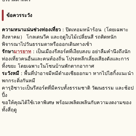
ข้อควรระวัง
ความหนาแน่นช่วงท่องเที่ยว
：ปิดเทอมหน้าร้อน（โดยเฉพาะ
สิงหาคม） โกลเดนวีค และฤดูใบไม้เปลี่ยนสี รถติดหนัก
พิจารณาไปวันธรรมดาหรือออกเดินทางเช้า
รักษา
มารยาท
：เป็นเมืองรีสอร์ตที่เงียบสงบ อย่าลืมคำนึงถึงนัก
ท่องเที่ยวคนอื่นและคนท้องถิ่น โปรดหลีกเลี่ยงเสียงดังและการ
ทิ้งขยะ โดยเฉพาะในโซนบ้านพักตากอากาศ
ระวังหมี
：พื้นที่ป่าอาจมีหมีดำเอเชียออกมา หากไปไฮกิ้งแนะนำ
พกกระดิ่งกันหมี
คารุอิซาวะเป็นรีสอร์ตที่มีครบทั้งธรรมชาติ วัฒนธรรม และช้อป
ปิ้ง
ขอให้คุณได้ใช้เวลาพิเศษ พร้อมเพลิดเพลินกับความงดงามของ
ทั้งสี่ฤดู