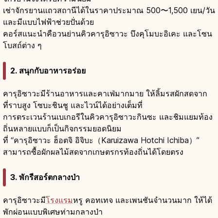
เช่าจักรยานแถวสถานีได้ในราคาประมาณ 500〜1,500 เยน/วัน
และมีแบบไฟฟ้าช่วยปั่นด้วย
คอร์สแนะนำคือวนย่านคิวคารุอิซาวะ บึงคุโมบะอิเคะ และโซน
โบสถ์ต่าง ๆ
2. สนุกกับอาหารอร่อย
คารุอิซาวะมีร้านอาหารและคาเฟ่มากมาย ให้ลิ้มรสผักสดจาก
ที่ราบสูง โซบะชินชู และไวน์ได้อย่างเต็มที่
การตระเวนร้านเบเกอรีในคิวคารุอิซาวะกินซะ และชิมแยมท้อง
ถิ่นหลายแบบก็เป็นกิจกรรมยอดนิยม
ที่ “คารุอิซาวะ ฮ็อตจิ อิจิบะ（Karuizawa Hotchi Ichiba）”
สามารถซื้อผักผลไม้สดจากเกษตรกรท้องถิ่นได้โดยตรง
3. พักรีสอร์ตกลางป่า
คารุอิซาวะมี
โรงแรม
หรู คอทเทจ และเพนชันจำนวนมาก ให้ได้
พักผ่อนแบบพิเศษท่ามกลางป่า