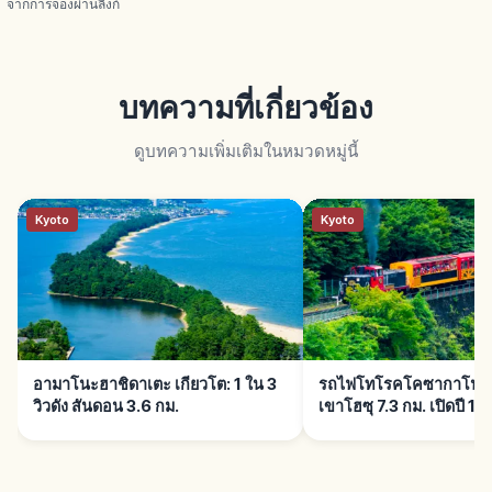
จากการจองผ่านลิงก์
บทความที่เกี่ยวข้อง
ดูบทความเพิ่มเติมในหมวดหมู่นี้
Kyoto
Kyoto
อามาโนะฮาชิดาเตะ เกียวโต: 1 ใน 3
รถไฟโทโรคโคซากาโนะ เก
วิวดัง สันดอน 3.6 กม.
เขาโฮซุ 7.3 กม. เปิดปี 19