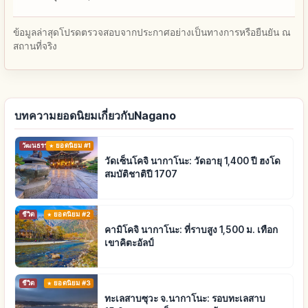
ข้อมูลล่าสุดโปรดตรวจสอบจากประกาศอย่างเป็นทางการหรือยืนยัน ณ
สถานที่จริง
บทความยอดนิยมเกี่ยวกับNagano
วัฒนธรรมดั้งเดิม
ยอดนิยม #1
วัดเซ็นโคจิ นากาโนะ: วัดอายุ 1,400 ปี ฮงโด
สมบัติชาติปี 1707
ชีวิต
ยอดนิยม #2
คามิโคจิ นากาโนะ: ที่ราบสูง 1,500 ม. เทือก
เขาคิตะอัลป์
ชีวิต
ยอดนิยม #3
ทะเลสาบซุวะ จ.นากาโนะ: รอบทะเลสาบ