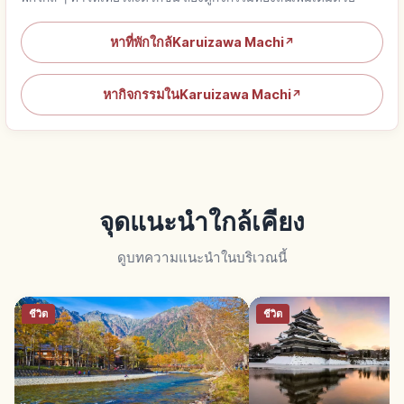
หาที่พักใกล้Karuizawa Machi
↗
หากิจกรรมในKaruizawa Machi
↗
จุดแนะนำใกล้เคียง
ดูบทความแนะนำในบริเวณนี้
ชีวิต
ชีวิต