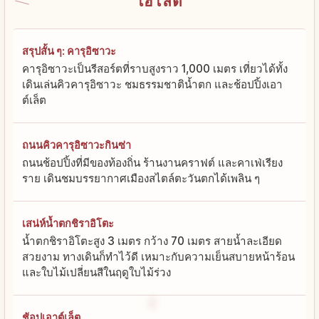
ไฮไลต์
สรุปสั้น ๆ: คารุอิซาวะ
คารุอิซาวะเป็นรีสอร์ตที่ราบสูงราว 1,000 เมตร เที่ยวได้ทั้ง
เดินเล่นคิวคารุอิซาวะ ชมธรรมชาติน้ำตก และช้อปปิ้งเอา
ต์เล็ต
ถนนคิวคารุอิซาวะกินซ่า
ถนนช้อปปิ้งที่มีของท้องถิ่น ร้านงานคราฟต์ และคาเฟ่เรียง
ราย เดินชมบรรยากาศเมืองสไตล์ตะวันตกได้เพลิน ๆ
เสน่ห์น้ำตกชิราอิโตะ
น้ำตกชิราอิโตะสูง 3 เมตร กว้าง 70 เมตร สายน้ำละเอียด
สวยงาม ทางเดินก็ทำไว้ดี เหมาะกับความเย็นสบายหน้าร้อน
และใบไม้เปลี่ยนสีในฤดูใบไม้ร่วง
ช้อปเอาต์เล็ต