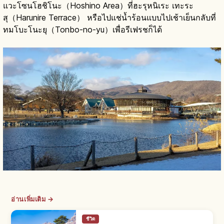
แวะโซนโฮชิโนะ（Hoshino Area）ที่ฮะรุหนิเระ เทะระ
สุ（Harunire Terrace） หรือไปแช่น้ำร้อนแบบไปเช้าเย็นกลับที่
ทมโบะโนะยุ（Tonbo-no-yu）เพื่อรีเฟรชก็ได้
อ่านเพิ่มเติม →
ชีวิต