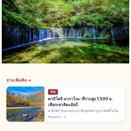
อ่านเพิ่มเติม →
ชีวิต
คามิโคจิ นากาโนะ: ที่ราบสูง 1,500 ม.
เทือกเขาคิตะอัลป์
คามิโคจิ (Kamikōchi) คือจุดชมวิวภูเขามัตสึโมโตะ
จ.นากาโนะ ที่ราบสูงราว 1,500 ม. เทือกเขาคิตะอัลป์
Nagano
→
แม่น้ำอะซูซะใส อุทยานชูบุซังกาคุ ทัศนียภาพและ
ธรรมชาติพิเศษ