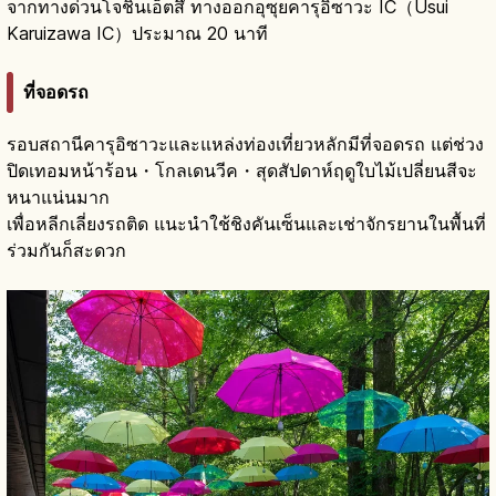
จากทางด่วนโจชินเอ็ตสึ ทางออกอุซุยคารุอิซาวะ IC（Usui
Karuizawa IC）ประมาณ 20 นาที
ที่จอดรถ
รอบสถานีคารุอิซาวะและแหล่งท่องเที่ยวหลักมีที่จอดรถ แต่ช่วง
ปิดเทอมหน้าร้อน・โกลเดนวีค・สุดสัปดาห์ฤดูใบไม้เปลี่ยนสีจะ
หนาแน่นมาก
เพื่อหลีกเลี่ยงรถติด แนะนำใช้ชิงคันเซ็นและเช่าจักรยานในพื้นที่
ร่วมกันก็สะดวก