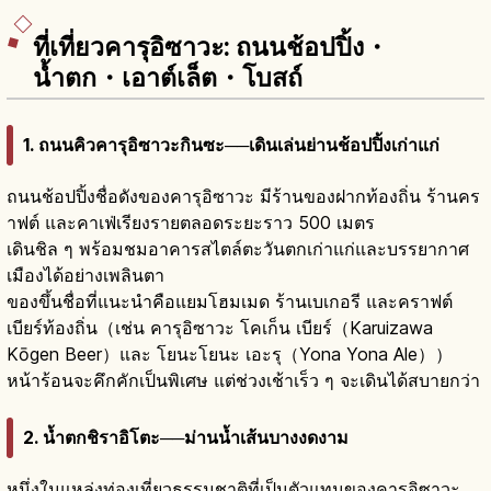
ที่เที่ยวคารุอิซาวะ: ถนนช้อปปิ้ง・
น้ำตก・เอาต์เล็ต・โบสถ์
1. ถนนคิวคารุอิซาวะกินซะ──เดินเล่นย่านช้อปปิ้งเก่าแก่
ถนนช้อปปิ้งชื่อดังของคารุอิซาวะ มีร้านของฝากท้องถิ่น ร้านคร
าฟต์ และคาเฟ่เรียงรายตลอดระยะราว 500 เมตร
เดินชิล ๆ พร้อมชมอาคารสไตล์ตะวันตกเก่าแก่และบรรยากาศ
เมืองได้อย่างเพลินตา
ของขึ้นชื่อที่แนะนำคือแยมโฮมเมด ร้านเบเกอรี และคราฟต์
เบียร์ท้องถิ่น（เช่น คารุอิซาวะ โคเก็น เบียร์（Karuizawa
Kōgen Beer）และ โยนะโยนะ เอะรุ（Yona Yona Ale））
หน้าร้อนจะคึกคักเป็นพิเศษ แต่ช่วงเช้าเร็ว ๆ จะเดินได้สบายกว่า
2. น้ำตกชิราอิโตะ──ม่านน้ำเส้นบางงดงาม
หนึ่งในแหล่งท่องเที่ยวธรรมชาติที่เป็นตัวแทนของคารุอิซาวะ