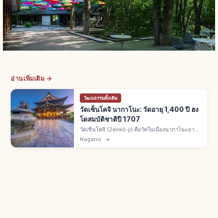
อ่านเพิ่มเติม →
วัฒนธรรมดั้งเดิม
วัดเซ็นโคจิ นากาโนะ: วัดอายุ 1,400 ปี ฮง
โดสมบัติชาติปี 1707
วัดเซ็นโคจิ (Zenkō-ji) คือวัดในเมืองนากาโนะอายุ
ราว 1,400 ปี ดูแลร่วมโดยนิกายเท็นไดและโจโด ฮง
Nagano
→
โดสมบัติชาติสร้างใหม่ปี 1707 กว้าง 24 ม. ลึก 54 ม.
สูง 26 ม.