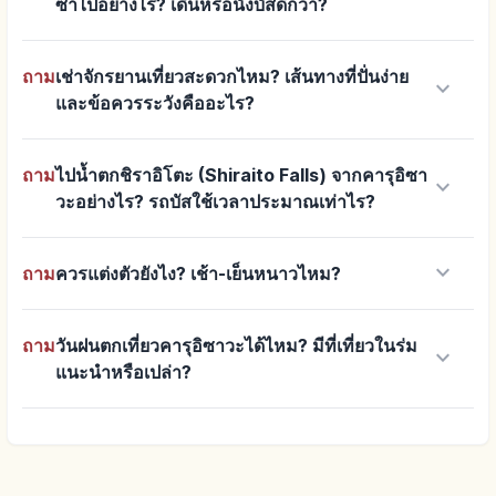
ซ่าไปอย่างไร? เดินหรือนั่งบัสดีกว่า?
ถาม
เช่าจักรยานเที่ยวสะดวกไหม? เส้นทางที่ปั่นง่าย
keyboard_arrow_down
และข้อควรระวังคืออะไร?
ถาม
ไปน้ำตกชิราอิโตะ (Shiraito Falls) จากคารุอิซา
keyboard_arrow_down
วะอย่างไร? รถบัสใช้เวลาประมาณเท่าไร?
keyboard_arrow_down
ถาม
ควรแต่งตัวยังไง? เช้า-เย็นหนาวไหม?
ถาม
วันฝนตกเที่ยวคารุอิซาวะได้ไหม? มีที่เที่ยวในร่ม
keyboard_arrow_down
แนะนำหรือเปล่า?