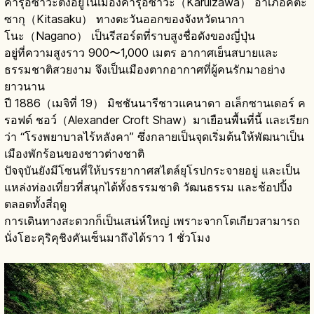
คารุอิซาวะตั้งอยู่ในเมืองคารุอิซาวะ（Karuizawa） อำเภอคิตะ
ซากุ（Kitasaku） ทางตะวันออกของจังหวัดนากา
โนะ（Nagano） เป็นรีสอร์ตที่ราบสูงชื่อดังของญี่ปุ่น
อยู่ที่ความสูงราว 900〜1,000 เมตร อากาศเย็นสบายและ
ธรรมชาติสวยงาม จึงเป็นเมืองตากอากาศที่ผู้คนรักมาอย่าง
ยาวนาน
ปี 1886（เมจิที่ 19） มิชชันนารีชาวแคนาดา อเล็กซานเดอร์ ค
รอฟต์ ชอว์（Alexander Croft Shaw）มาเยือนพื้นที่นี้ และเรียก
ว่า “โรงพยาบาลไร้หลังคา” ซึ่งกลายเป็นจุดเริ่มต้นให้พัฒนาเป็น
เมืองพักร้อนของชาวต่างชาติ
ปัจจุบันยังมีโซนที่ให้บรรยากาศสไตล์ยุโรปกระจายอยู่ และเป็น
แหล่งท่องเที่ยวที่สนุกได้ทั้งธรรมชาติ วัฒนธรรม และช้อปปิ้ง
ตลอดทั้งสี่ฤดู
การเดินทางสะดวกก็เป็นเสน่ห์ใหญ่ เพราะจากโตเกียวสามารถ
นั่งโฮะคุริคุชิงคันเซ็นมาถึงได้ราว 1 ชั่วโมง