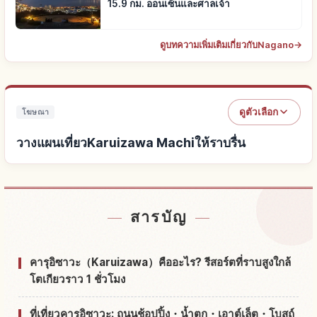
15.9 กม. ออนเซ็นและศาลเจ้า
ดูบทความเพิ่มเติมเกี่ยวกับNagano
→
ดูตัวเลือก
โฆษณา
วางแผนเที่ยวKaruizawa Machiให้ราบรื่น
หาที่พักใกล้Karuizawa Machi
↗
สารบัญ
หากิจกรรมในKaruizawa Machi
↗
คารุอิซาวะ（Karuizawa）คืออะไร? รีสอร์ตที่ราบสูงใกล้
โตเกียวราว 1 ชั่วโมง
ที่เที่ยวคารุอิซาวะ: ถนนช้อปปิ้ง・น้ำตก・เอาต์เล็ต・โบสถ์