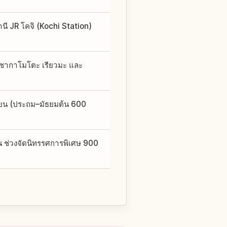
นี JR โคจิ (Kochi Station)
รณ์ซากาโมโตะ เรียวมะ และ
0 เยน (ประถม–มัธยมต้น 600
น ช่วงจัดนิทรรศการพิเศษ 900