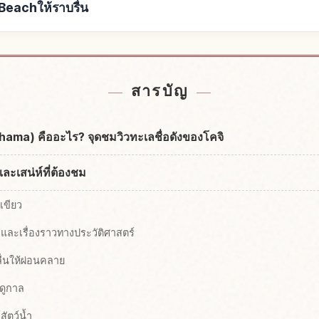
eachให้ราบรื่น
surahama Beach
หากิจกรรมในKat
↗
สารบัญ
ama) คืออะไร? จุดชมวิวทะเลชื่อดังของโคจิ
ละเสน่ห์ที่ต้องชม
เขียว
ะและเรื่องราวทางประวัติศาสตร์
ื่นให้ผ่อนคลาย
ดูกาล
สัตว์น้ำ