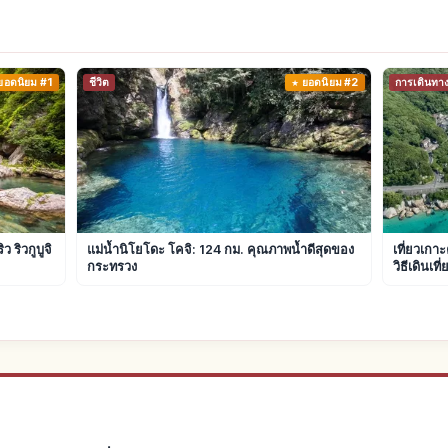
ยอดนิยม #1
ชีวิต
ยอดนิยม #2
การเดินทา
 ริวกูบูจิ
แม่น้ำนิโยโดะ โคจิ: 124 กม. คุณภาพน้ำดีสุดของ
เที่ยวเกา
กระทรวง
วิธีเดินเที