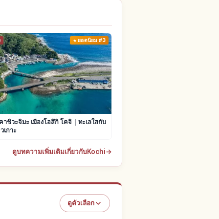
ง
ยอดนิยม #3
ะคาชิวะจิมะ เมืองโอสึกิ โคจิ｜ทะเลใสกับ
่ยวเกาะ
ดูบทความเพิ่มเติมเกี่ยวกับKochi
→
ดูตัวเลือก