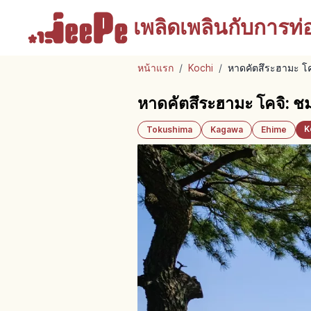
เพลิดเพลินกับ
การท่อง
หน้าแรก
/
Kochi
/
หาดคัตสึระฮามะ โค
หาดคัตสึระฮามะ โคจิ: ชม
K
Tokushima
Kagawa
Ehime