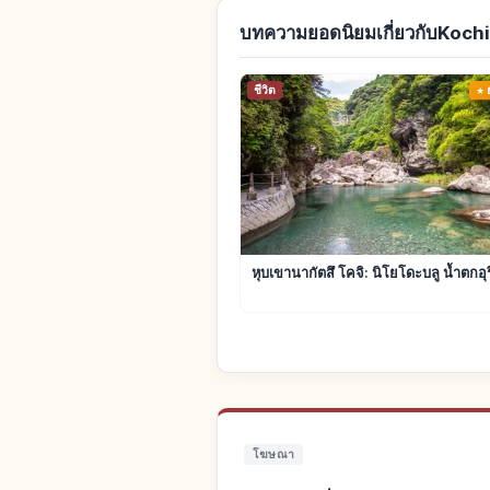
บทความยอดนิยมเกี่ยวกับKochi
ชีวิต
หุบเขานากัตสึ โคจิ: นิโยโดะบลู น้ำตกอุริว
โฆษณา