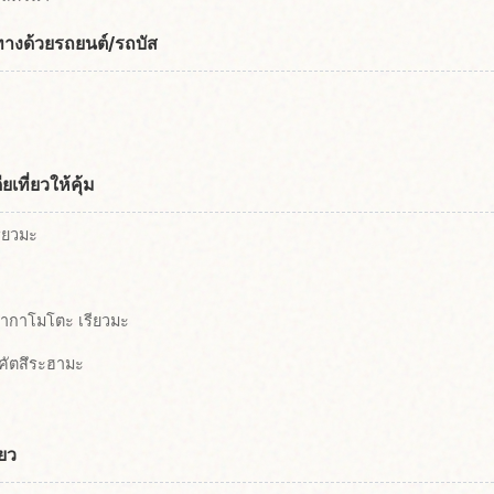
นทางด้วยรถยนต์/รถบัส
เที่ยวให้คุ้ม
ียวมะ
์ซากาโมโตะ เรียวมะ
้ำคัตสึระฮามะ
่ยว