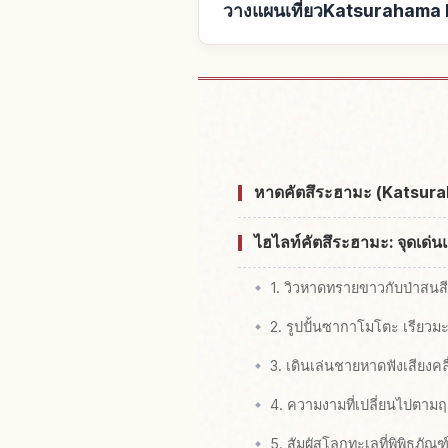
วางแผนเที่ยวKatsurahama B
หาที่พักใกล้Kat
หาดคัตสึระฮามะ (Katsurah
ไฮไลท์คัตสึระฮามะ: จุดเด่นแ
1. วิวหาดทรายขาวกับป่าสนสี
2. รูปปั้นซากาโมโตะ เรียวม
3. เดินเล่นชายหาดฟังเสียงคล
4. ความงามที่เปลี่ยนไปตามฤ
5. สัมผัสโลกทะเลที่พิพิธภัณฑ์