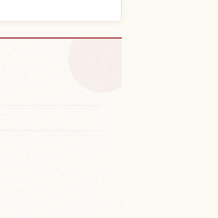
surahama Beach
↗