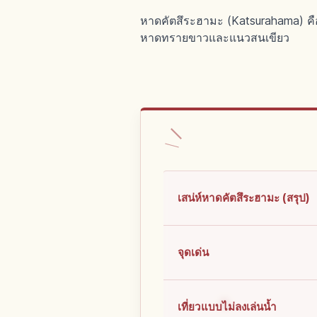
หาดคัตสึระฮามะ (Katsurahama) คือ
หาดทรายขาวและแนวสนเขียว
เสน่ห์หาดคัตสึระฮามะ (สรุป)
จุดเด่น
เที่ยวแบบไม่ลงเล่นน้ำ