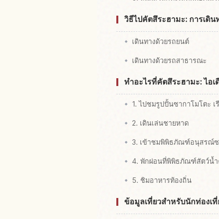
วิธีไปคัตสึระฮามะ: การเดิ
เดินทางด้วยรถยนต์
เดินทางด้วยรถสาธารณะ
ทำอะไรที่คัตสึระฮามะ: ไอเดีย
1. ไปชมรูปปั้นซากาโมโตะ เร
2. เดินเล่นชายหาด
3. เข้าชมพิพิธภัณฑ์อนุสรณ
4. พักผ่อนที่พิพิธภัณฑ์สัตว์น
5. ชิมอาหารท้องถิ่น
ข้อมูลเที่ยวสำหรับนักท่องเที