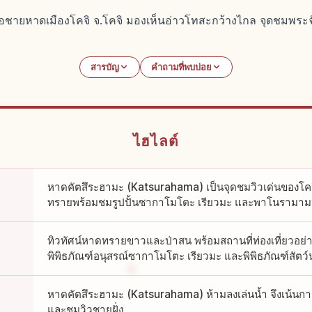
ชายหาดเมืองโคจิ จ.โคจิ มองเห็นอ่าวโทสะกว้างไกล จุดชมพระจั
สารบัญ
คำถามที่พบบ่อย
ไฮไลต์
หาดคัตสึระฮามะ (Katsurahama) เป็นจุดชมวิวเด่นของโค
ทรายพร้อมชมรูปปั้นซากาโมโตะ เรียวมะ และพาโนรามาม
ทิวทัศน์หาดทรายขาวและป่าสน พร้อมสถานที่ท่องเที่ยวอย่
พิพิธภัณฑ์อนุสรณ์ซากาโมโตะ เรียวมะ และพิพิธภัณฑ์สัตว์น้
หาดคัตสึระฮามะ (Katsurahama) ห้ามลงเล่นน้ำ จึงเน้นการเด
และชมวิวชายฝั่ง