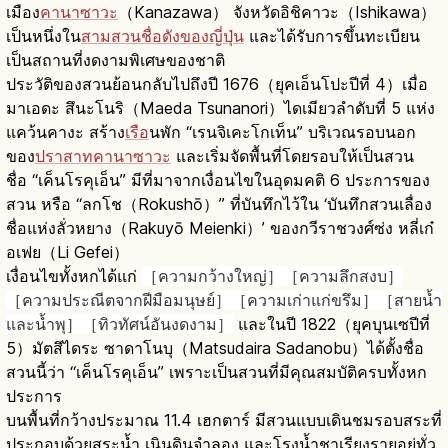
เมือง
คานาซาวะ
（Kanazawa） จังหวัดอิชิคาวะ（Ishikawa）
เป็นหนึ่งใน
สามสวนชื่อดังของญี่ปุ่น
และได้รับการขึ้นทะเบียน
เป็นสถานที่งดงามพิเศษของชาติ
ประวัติของสวนย้อนกลับไปถึงปี 1676（ยุคเอ็นโปะปีที่ 4）เมื่อ
มาเอดะ สึนะโนริ（Maeda Tsunanori）ไดเมียวลำดับที่ 5 แห่ง
แคว้นคางะ สร้าง
เรือ
นพัก “เรนจิเคะโกเท็น” บริเวณรอบนอก
ของ
ปราสาทคานาซาวะ
และเริ่มจัดพื้นที่โดยรอบให้เป็นสวน
ชื่อ “เค็นโรคุเอ็น” มีที่มาจากเงื่อนไขในอุดมคติ 6 ประการของ
สวน หรือ “ลกโช（Rokushō）” ที่บันทึกไว้ใน ‘บันทึกสวนเลื่อง
ชื่อแห่งลั่วหยาง（Rakuyō Meienki）’ ของกวีราชวงศ์ซ่ง หลี่เก๋
อเฟย（Li Gefei）
เงื่อนไขทั้งหกได้แก่
［ความกว้างใหญ่］［ความลึกสงบ］
［ความประณีตจากฝีมือมนุษย์］［ความเก่าแก่ขรึม］［สายน้ำ
และน้ำพุ］［ทิวทัศน์อันงดงาม］
และในปี 1822（ยุคบุนเซปีที่
5）มัตสึไดระ ซาดาโนบุ（Matsudaira Sadanobu）ได้ตั้งชื่อ
สวนนี้ว่า “เค็นโรคุเอ็น” เพราะเป็นสวนที่มีคุณสมบัติครบทั้งหก
ประการ
บนพื้นที่กว้างประมาณ 11.4 เฮกตาร์ มีสวนแบบเดินชมรอบสระที่
ประกอบด้วยสระน้ำ เนินดินจำลอง และโรงน้ำชาเรียงรายอยู่ทั่ว