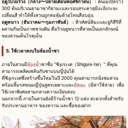
ฤดูใบไม้ร่วง（กลาง〜ปลายเดือนพฤศจิกายน）
：ต้นเมเปิลราว
300 ต้นบริเวณยามาซากิยามะและรอบสระคาสุมิงะอิเกะจะ
เปลี่ยนสี ทำให้ทั้งสวนถูกห่อหุ้มด้วยโทนสีอบอุ่น
ฤดูหนาว（ธันวาคม〜กุมภาพันธ์）
：ทิวทัศน์หิมะและยูกิสึริที่
ผสานกันเป็นภาพชวนฝัน คือวิวฤดูหนาวที่สวยเป็นเอกลักษณ์
ของสวนเค็นโรคุเอ็น
5. ใช้เวลาสงบในห้องน้ำชา
ภายในสวนมี
ห้องน้ำ
ชาชื่อ “ชิงุเระเต（Shigure-tei）” ที่คุณ
สามารถเพลิดเพลินกับชาแบบญี่ปุ่นได้
ที่ชิงุเระเตซึ่งสร้างขึ้นใหม่ในปี 2000 คุณสามารถนั่งชมสวน
พร้อมลิ้มรสขนมญี่ปุ่นสูตรเฉพาะและ
มัทฉะ
（มีค่าใช้จ่าย）เพื่อ
ใช้เวลาพิเศษท่ามกลางความเงียบสงบ
นอกจากนี้ ภายในสวนยังมีร้านน้ำชา 12 แห่ง สะดวกทั้งสำหรับ
รับประทานอาหาร ของหวาน และซื้อของฝาก