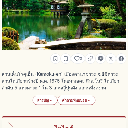
3
สวนเค็นโรคุเอ็น (Kenroku-en) เมืองคานาซาวะ จ.อิชิคาวะ
สวนไดเมียวสร้างปี ค.ศ. 1676 โดยมาเอดะ สึนะโนริ ไดเมียว
ลำดับ 5 แห่งคางะ 1 ใน 3 สวนญี่ปุ่นดัง สถานที่งดงาม
สารบัญ
คำถามที่พบบ่อย