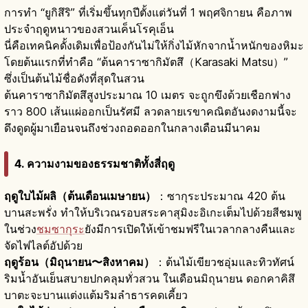
การทำ “ยูกิสึริ” ที่เริ่มขึ้นทุกปีตั้งแต่วันที่ 1 พฤศจิกายน คือภาพ
ประจำฤดูหนาวของสวนเค็นโรคุเอ็น
นี่คือเทคนิคดั้งเดิมเพื่อป้องกันไม่ให้กิ่งไม้หักจากน้ำหนักของหิมะ
โดยต้นแรกที่ทำคือ “ต้นคาราซากิมัตสึ（Karasaki Matsu）”
ซึ่งเป็นต้นไม้ชื่อดังที่สุดในสวน
ต้นคาราซากิมัตสึสูงประมาณ 10 เมตร จะถูกขึงด้วยเชือกฟาง
ราว 800 เส้นแผ่ออกเป็นรัศมี ลวดลายเรขาคณิตอันงดงามนี้จะ
ดึงดูดผู้มาเยือนจนถึงช่วงถอดออกในกลางเดือนมีนาคม
4. ความงามของธรรมชาติทั้งสี่ฤดู
ฤดูใบไม้ผลิ（ต้นเดือนเมษายน）
：ซากุระประมาณ 420 ต้น
บานสะพรั่ง ทำให้บริเวณรอบสระคาสุมิงะอิเกะเต็มไปด้วยสีชมพู
ในช่วง
ชมซากุระ
ยังมีการเปิดให้เข้าชมฟรีในเวลากลางคืนและ
จัดไฟไลต์อัปด้วย
ฤดูร้อน（มิถุนายน〜สิงหาคม）
：ต้นไม้เขียวชอุ่มและทิวทัศน์
ริมน้ำอันเย็นสบายปกคลุมทั่วสวน ในเดือนมิถุนายน ดอกคาคิสึ
บาตะจะบานแต่งแต้มริมลำธารคดเคี้ยว