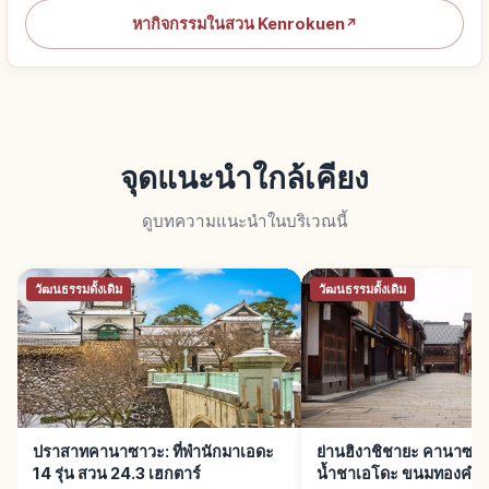
หากิจกรรมในสวน Kenrokuen
↗
จุดแนะนำใกล้เคียง
ดูบทความแนะนำในบริเวณนี้
วัฒนธรรมดั้งเดิม
วัฒนธรรมดั้งเดิม
ปราสาทคานาซาวะ: ที่พำนักมาเอดะ
ย่านฮิงาชิชายะ คานาซาว
14 รุ่น สวน 24.3 เฮกตาร์
น้ำชาเอโดะ ขนมทองคำเ