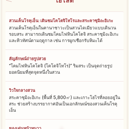
ไฮไลต์
สวนเค็นโรคุเอ็น: เดินชมโคโตจิโทโรและสระคาซุมิงะอิเกะ
สวนเค็นโรคุเอ็นในคานาซาวะเป็นสวนไดเมียวแบบเดินวน
รอบสระ สามารถเดินชมโคมไฟหินโคโตจิ สระคาซุมิงะอิเกะ
และทิวทัศน์ตามฤดูกาล เช่น การผูกเชือกรับหิมะได้
สัญลักษณ์ถ่ายรูปสวย
“โคมไฟหินโคโตจิ (โคโตจิโทโร)” ริมสระ เป็นจุดถ่ายรูป
ยอดนิยมที่สุดจุดหนึ่งในสวน
วิวใจกลางสวน
สระคาซุมิงะอิเกะ (พื้นที่ 5,800㎡) และเกาะโฮไรที่ลอยอยู่ใน
สระ ช่วยสร้างบรรยากาศอันเป็นเอกลักษณ์ของสวนเค็นโรคุ
เอ็น
ของเด่นหน้าหนาว