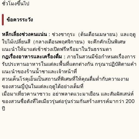
ชั่วโมงขึ้นไป
ข้อควรระวัง
หลีกเลี่ยงช่วงคนแน่น
：ช่วงซากุระ（ต้นเดือนเมษายน）และฤดู
ใบไม้เปลี่ยนสี（กลางเดือนพฤศจิกายน）จะคึกคักเป็นพิเศษ
แนะนำให้มาแต่เช้าช่วงเปิดฟรีหรือมาในวันธรรมดา
กฎเรื่องอาหารและเครื่องดื่ม
：ภายในสวนมีข้อกำหนดเรื่องการ
รับประทานอาหารในแต่ละพื้นที่แตกต่างกัน กรุณาปฏิบัติตามคำ
แนะนำของร้านน้ำชาและเจ้าหน้าที่
สวนเค็นโรคุเอ็นเป็นสถานที่พิเศษที่ให้คุณดื่มด่ำกับความงาม
ของสวนญี่ปุ่นในแต่ละฤดูได้อย่างเต็มที่
เมื่อมาเที่ยวคานาซาวะ อย่าพลาดแวะมาเยือน และสัมผัสเสน่ห์
ของสวนชื่อดังที่ไดเมียวรุ่นต่อรุ่นร่วมกันสร้างสรรค์มากว่า 200
ปี