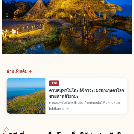
อ่านเพิ่มเติม →
ชีวิต
คาบสมุทรโนโตะ อิชิกาวะ: มรดกเกษตรโลก
ชายหาดชิริฮามะ
คาบสมุทรโนโตะ (Noto Peninsula) คือคาบสมุทร
เหนือ จ.อิชิกาวะ สู่ทะเลญี่ปุ่น โซโตะอุระหน้าผาสูง อุ
Ishikawa
→
จิอุระอ่าวสงบ ซาโตยามะซาโตอุมิมรดกเกษตรโลก ชิ
ริฮามะไดรฟ์เวย์