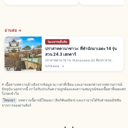
อ่านต่อ →
วัฒนธรรมดั้งเดิม
ปราสาทคานาซาวะ: ที่พำนักมาเอดะ 14 รุ่น
สวน 24.3 เฮกตาร์
ปราสาทคานาซาวะ (Kanazawa-jō) คือปราสาท
ประวัติศาสตร์ จ.อิชิคาวะ ที่พำนักมาเอดะแคว้นคางะ 14
Ishikawa
→
รุ่น สวนปราสาท 24.3 เฮกตาร์ ติดสวนเค็นโรคุเอ็น ฮิชิ
ยางุระบูรณะปี 2001
※ เนื้อหาบทความอ้างอิงจากข้อมูล ณ เวลาที่เขียน และอาจแตกต่างจากสถานการณ์
ปัจจุบัน นอกจากนี้ เราไม่รับประกันความถูกต้องและความสมบูรณ์ของเนื้อหาที่เผยแพร่
โปรดเข้าใจ
โฆษณา
บทความนี้อาจมีโฆษณา (ลิงก์พันธมิตร) และเราอาจได้รับค่าคอมมิชชัน
จากการจองผ่านลิงก์