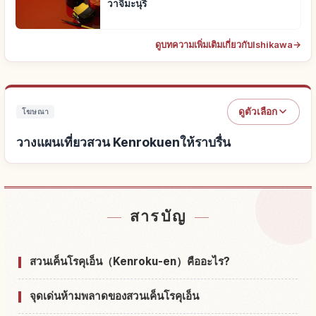
วาจิมะนุริ
ดูบทความเพิ่มเติมเกี่ยวกับIshikawa
→
ดูตัวเลือก
โฆษณา
วางแผนเที่ยวสวน Kenrokuenให้ราบรื่น
หาที่พักใกล้สวน Kenrokuen
↗
สารบัญ
หากิจกรรมในสวน Kenrokuen
↗
สวนเค็นโรคุเอ็น（Kenroku-en）คืออะไร?
จุดเด่นห้ามพลาดของสวนเค็นโรคุเอ็น