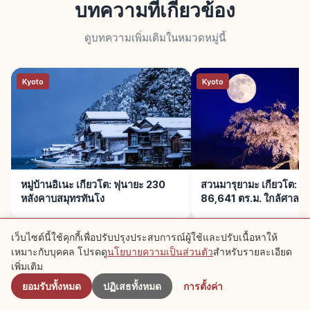
บทความที่เกี่ยวข้อง
ดูบทความเพิ่มเติมในหมวดหมู่นี้
Kyoto
Kyoto
หมู่บ้านอิเนะ เกียวโต: ฟุนายะ 230
สวนมารุยามะ เกียวโต: ช
หลังคาบสมุทรทันโง
86,641 ตร.ม. ใกล้ศาลเจ
เว็บไซต์นี้ใช้คุกกี้เพื่อปรับปรุงประสบการณ์ผู้ใช้และปรับเนื้อหาให้
เหมาะกับบุคคล โปรดดู
นโยบายความเป็นส่วนตัว
สำหรับรายละเอียด
ใกล้เคียง
เพิ่มเติม
ยอมรับทั้งหมด
ปฏิเสธทั้งหมด
การตั้งค่า