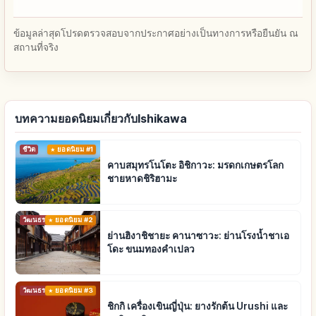
ข้อมูลล่าสุดโปรดตรวจสอบจากประกาศอย่างเป็นทางการหรือยืนยัน ณ
สถานที่จริง
บทความยอดนิยมเกี่ยวกับIshikawa
ชีวิต
ยอดนิยม #1
คาบสมุทรโนโตะ อิชิกาวะ: มรดกเกษตรโลก
ชายหาดชิริฮามะ
วัฒนธรรมดั้งเดิม
ยอดนิยม #2
ย่านฮิงาชิชายะ คานาซาวะ: ย่านโรงน้ำชาเอ
โดะ ขนมทองคำเปลว
วัฒนธรรมดั้งเดิม
ยอดนิยม #3
ชิกกิ เครื่องเขินญี่ปุ่น: ยางรักต้น Urushi และ