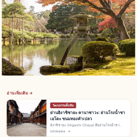
อ่านเพิ่มเติม →
วัฒนธรรมดั้งเดิม
ย่านฮิงาชิชายะ คานาซาวะ: ย่านโรงน้ำชา
เอโดะ ขนมทองคำเปลว
ฮิงาชิชายะ (Higashi Chaya) คือย่านโรงน้ำชา
ประวัติศาสตร์ฮิงาชิยามะเมืองคานาซาวะ จ.อิชิคาวะ
Ishikawa
→
บ้านมาจิยะหน้าต่างคิมุสุโกะ เขตอนุรักษ์อาคาร