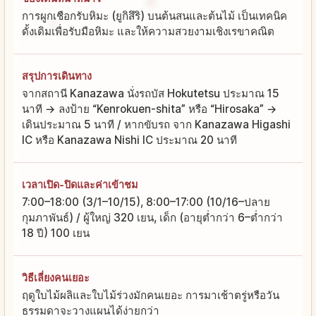
การผูกเชือกรับหิมะ (ยูกิสึริ) บนต้นสนและต้นไม้ เป็นเทคนิค
ดั้งเดิมเพื่อรับมือหิมะ และให้ความสวยงามเชิงเรขาคณิต
สรุปการเดินทาง
จากสถานี Kanazawa นั่งรถบัส Hokutetsu ประมาณ 15
นาที → ลงป้าย “Kenrokuen-shita” หรือ “Hirosaka” →
เดินประมาณ 5 นาที / หากขับรถ จาก Kanazawa Higashi
IC หรือ Kanazawa Nishi IC ประมาณ 20 นาที
เวลาเปิด-ปิดและค่าเข้าชม
7:00–18:00 (3/1–10/15), 8:00–17:00 (10/16–ปลาย
กุมภาพันธ์) / ผู้ใหญ่ 320 เยน, เด็ก (อายุต่ำกว่า 6–ต่ำกว่า
18 ปี) 100 เยน
วิธีเลี่ยงคนเยอะ
ฤดูใบไม้ผลิและใบไม้ร่วงมักคนเยอะ การมาเช้าตรู่หรือวัน
ธรรมดาจะวางแผนได้ง่ายกว่า