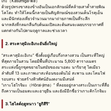
เกะ（Kasumiga-ike）
ด้วยรูปทรงขาสองข้างอันเป็นเอกลักษณ์ที่คล้ายเสาค้ำสายพิณ
โคโตะ ทำให้โคมนี้กลายเป็นสัญลักษณ์ของสวนเค็นโรคุเอ็น
และมีนักท่องเที่ยวจำนวนมากมาถ่ายภาพเป็นที่ระลึก
ฉากหลังที่กลมกลืนกับต้นเมเปิลและต้นสนจะเผยบรรยากาศที่
แตกต่างกันไปตามฤดูกาลและช่วงเวลา
2. สระคาสุมิงะอิเกะอันยิ่งใหญ่
“สระคาสุมิงะอิเกะ” ซึ่งตั้งอยู่เกือบกึ่งกลางสวน เป็นสระที่ใหญ่
ที่สุดภายในสวน โดยมีพื้นที่ประมาณ 5,800 ตารางเมตร
สระแห่งนี้ถูกขุดขยายในสมัยของมาเอดะ นาริยาสุ ไดเมียว
ลำดับที่ 13 และภาพเงาสะท้อนของต้นไม้ สะพาน และโคมไฟ
รอบสระ ช่วยสร้างทิวทัศน์อันงดงามมีเสน่ห์
“เกาะโฮไรจิมะ（Hōrai-jima）” ที่ลอยอยู่กลางสระเป็นเกาะที่สื่อ
ถึงความเป็นอมตะและอายุยืน และยังมีอีกชื่อว่าเกาะคิกโกจิมะ
3. ไฮไลต์ฤดูหนาว “ยูกิสึริ”