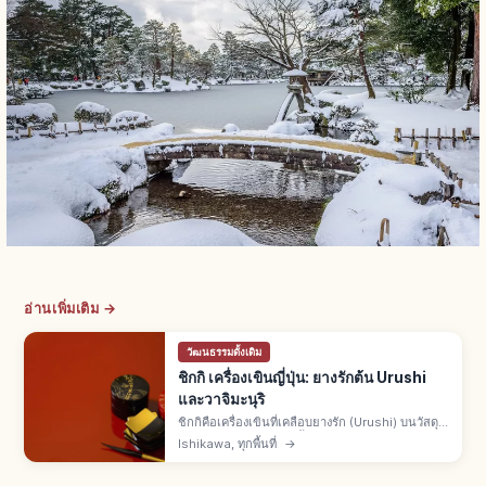
อ่านเพิ่มเติม →
วัฒนธรรมดั้งเดิม
ชิกกิ เครื่องเขินญี่ปุ่น: ยางรักต้น Urushi
และวาจิมะนุริ
ชิกกิคือเครื่องเขินที่เคลือบยางรัก (Urushi) บนวัสดุ
ไม้-กระดาษ-ไม้ไผ่ทีละชั้น ใช้เป็นถ้วยชาม กล่องจูบา
Ishikawa, ทุกพื้นที่
→
โกะ ถาด ตะเกียบ และอุปกรณ์ชงชา แหล่งดังคือวาจิ
มะนุริ