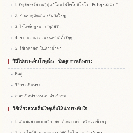
1. สัญลักษณ์สวนญี่ปุ่น “โคมไฟโคโตจิโทโร（Kotoji-tōrō）”
2. สระคาสุมิงะอิเกะอันยิ่งใหญ่
3. ไฮไลต์ฤดูหนาว “ยูกิสึริ”
4. ความงามของธรรมชาติทั้งสี่ฤดู
5. ใช้เวลาสงบในห้องน้ำชา
วิธีไปสวนเค็นโรคุเอ็น・ข้อมูลการเดินทาง
ที่อยู่
วิธีการเดินทาง
เวลาเปิดทำการและค่าเข้าชม
วิธีเที่ยวสวนเค็นโรคุเอ็นให้น่าประทับใจ
1. เดินชมสวนแบบเงียบสงบด้วยการเข้าฟรีช่วงเช้าตรู่
2. งานไลต์อัปตามฤดูกาล “ชิกิ โมโนกาตาริ（Shiki