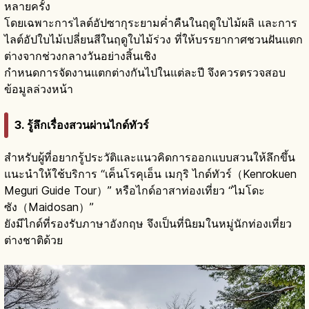
หลายครั้ง
โดยเฉพาะการไลต์อัปซากุระยามค่ำคืนในฤดูใบไม้ผลิ และการ
ไลต์อัปใบไม้เปลี่ยนสีในฤดูใบไม้ร่วง ที่ให้บรรยากาศชวนฝันแตก
ต่างจากช่วงกลางวันอย่างสิ้นเชิง
กำหนดการจัดงานแตกต่างกันไปในแต่ละปี จึงควรตรวจสอบ
ข้อมูลล่วงหน้า
3. รู้ลึกเรื่องสวนผ่านไกด์ทัวร์
สำหรับผู้ที่อยากรู้ประวัติและแนวคิดการออกแบบสวนให้ลึกขึ้น
แนะนำให้ใช้บริการ “เค็นโรคุเอ็น เมกุริ ไกด์ทัวร์（Kenrokuen
Meguri Guide Tour）” หรือไกด์อาสาท่องเที่ยว “ไมโดะ
ซัง（Maidosan）”
ยังมีไกด์ที่รองรับภาษาอังกฤษ จึงเป็นที่นิยมในหมู่นักท่องเที่ยว
ต่างชาติด้วย