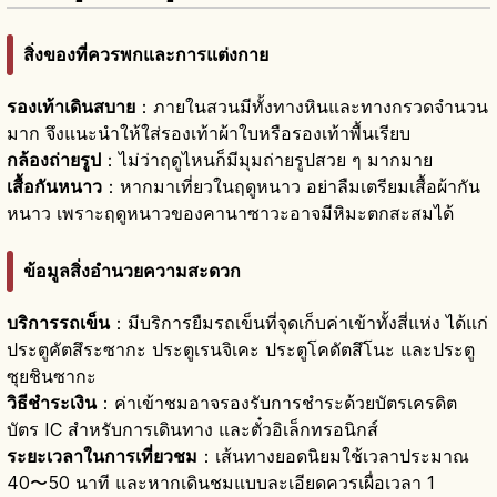
สิ่งของที่ควรพกและการแต่งกาย
รองเท้าเดินสบาย
：ภายในสวนมีทั้งทางหินและทางกรวดจำนวน
มาก จึงแนะนำให้ใส่รองเท้าผ้าใบหรือรองเท้าพื้นเรียบ
กล้องถ่ายรูป
：ไม่ว่าฤดูไหนก็มีมุมถ่ายรูปสวย ๆ มากมาย
เสื้อกันหนาว
：หากมาเที่ยวในฤดูหนาว อย่าลืมเตรียมเสื้อผ้ากัน
หนาว เพราะฤดูหนาวของคานาซาวะอาจมีหิมะตกสะสมได้
ข้อมูลสิ่งอำนวยความสะดวก
บริการรถเข็น
：มีบริการยืมรถเข็นที่จุดเก็บค่าเข้าทั้งสี่แห่ง ได้แก่
ประตูคัตสึระซากะ ประตูเรนจิเคะ ประตูโคดัตสึโนะ และประตู
ซุยชินซากะ
วิธีชำระเงิน
：ค่าเข้าชมอาจรองรับการชำระด้วยบัตรเครดิต
บัตร IC สำหรับการเดินทาง และตั๋วอิเล็กทรอนิกส์
ระยะเวลาในการเที่ยวชม
：เส้นทางยอดนิยมใช้เวลาประมาณ
40〜50 นาที และหากเดินชมแบบละเอียดควรเผื่อเวลา 1