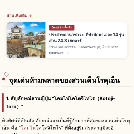
อ่านเพิ่มเติม →
วัฒนธรรมดั้งเดิม
ปราสาทคานาซาวะ: ที่พำนักมาเอดะ 14 รุ่น
สวน 24.3 เฮกตาร์
ปราสาทคานาซาวะ (Kanazawa-jō) คือปราสาท
ประวัติศาสตร์ จ.อิชิคาวะ ที่พำนักมาเอดะแคว้นคางะ
Ishikawa
→
14 รุ่น สวนปราสาท 24.3 เฮกตาร์ ติดสวนเค็นโรคุ
เอ็น ฮิชิยางุระบูรณะปี 2001
จุดเด่นห้ามพลาดของสวนเค็นโรคุเอ็น
1. สัญลักษณ์สวนญี่ปุ่น “โคมไฟโคโตจิโทโร（Kotoji-
tōrō）”
ทิวทัศน์ที่เป็นสัญลักษณ์และเป็นที่รู้จักมากที่สุดของสวนเค็นโรคุ
เอ็น คือ “
โคมไฟ
โคโตจิโทโร” ที่ตั้งอยู่ริมสระคาสุมิงะอิ