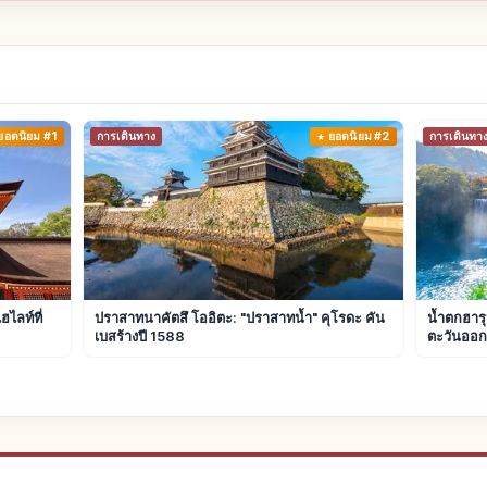
ยอดนิยม #1
การเดินทาง
ยอดนิยม #2
การเดินทา
ไลท์ที่
ปราสาทนาคัตสึ โออิตะ: "ปราสาทน้ำ" คุโรดะ คัน
น้ำตกฮารุ
เบสร้างปี 1588
ตะวันออก