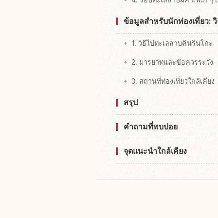
ข้อมูลสำหรับนักท่องเที่ยว:
1. วิธีไปทะเลสาบคินรินโกะ
2. มารยาทและข้อควรระวัง
3. สถานที่ท่องเที่ยวใกล้เคียง
สรุป
คำถามที่พบบ่อย
จุดแนะนำใกล้เคียง