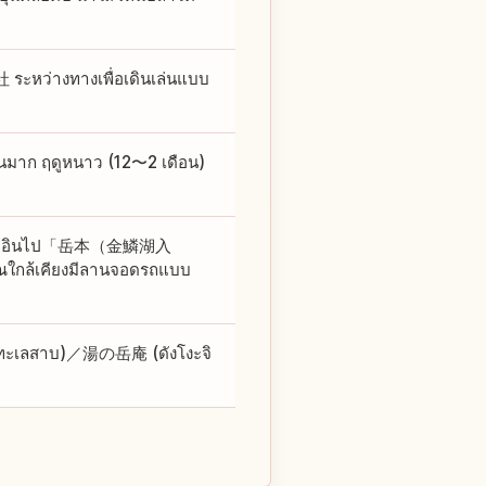
ะหว่างทางเพื่อเดินเล่นแบบ
ด่นมาก ฤดูหนาว (12〜2 เดือน)
ถานียูฟุอินไป「岳本（金鱗湖入
วณใกล้เคียงมีลานจอดรถแบบ
ะเลสาบ)／湯の岳庵 (ดังโงะจิ