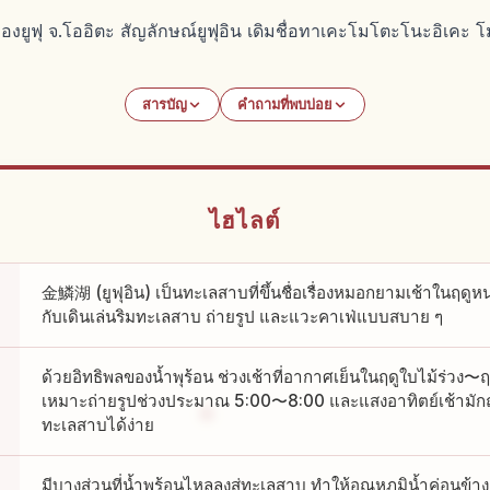
งยูฟุ จ.โออิตะ สัญลักษณ์ยูฟุอิน เดิมชื่อทาเคะโมโตะโนะอิเคะ โมร
สารบัญ
คำถามที่พบบ่อย
ไฮไลต์
金鱗湖 (ยูฟุอิน) เป็นทะเลสาบที่ขึ้นชื่อเรื่องหมอกยามเช้าในฤ
กับเดินเล่นริมทะเลสาบ ถ่ายรูป และแวะคาเฟ่แบบสบาย ๆ
ด้วยอิทธิพลของน้ำพุร้อน ช่วงเช้าที่อากาศเย็นในฤดูใบไม้ร่วง
เหมาะถ่ายรูปช่วงประมาณ 5:00〜8:00 และแสงอาทิตย์เช้ามักถ
ทะเลสาบได้ง่าย
มีบางส่วนที่น้ำพุร้อนไหลลงสู่ทะเลสาบ ทำให้อุณหภูมิน้ำค่อนข้าง