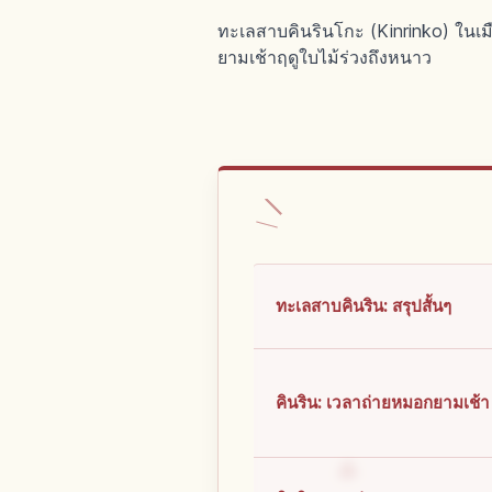
ทะเลสาบคินรินโกะ (Kinrinko) ในเมือ
ยามเช้าฤดูใบไม้ร่วงถึงหนาว
ทะเลสาบคินริน: สรุปสั้นๆ
คินริน: เวลาถ่ายหมอกยามเช้า