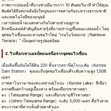
ภาพการปล่อยน้ำที่บางช่วงมีมากกว่า 10 ตันต่อวินาที ทำให้คุณ
สัมผัสได้ถึงสเกลอันยิ่งใหญ่ของการผสานกันระหว่างธรรมชาติ
และเทคโนโลยีของมนุษย์
เวลาปล่อยน้ำจะแตกต่างกันไปตามช่วงฤดูกาล
อีกหนึ่งเสน่ห์สำคัญคือสายรุ้งที่อาจปรากฏขึ้นขณะปล่อยน้ำ โดย
จุดชมวิวเขื่อนและลานชมวิวใหม่ “เรนโบว์เทอเรส（Rainbow
Terrace）” เป็นจุดถ่ายรูปยอดนิยม
2. วิวเทือกเขาแอลป์ตอนเหนือจากจุดชมวิวเขื่อน
เมื่อเดินขึ้นบันไดใต้ดิน 220 ขั้นจากสถานีคุโรเบะดัม（Kurobe
Dam Station）
คุณจะถึงจุดชมวิวเขื่อนที่ระดับความสูง 1,508
เมตร
ภาพพาโนรามาของทะเลสาบคุโรเบะ（Kurobe Lake）สีเขียว
มรกตที่แผ่กว้างอยู่เบื้องล่าง พร้อมเทือกเขาทาเตยา
มะ（Tateyama Range）และเทือกเขาอุชิโรทาเตยา
มะ（Ushiro-Tateyama Range）ระดับ 3,000 เมตร คือวิวสวย
ตระการตาที่ควรเห็นด้วยตาตัวเอง