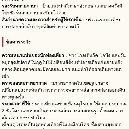
รองรับหลายภาษา
：ป้ายแนะนำมีภาษาอังกฤษ และบางครั้งมี
โบรชัวร์หลายภาษาเตรียมไว้ด้วย
สิ่งอำนวยความสะดวกสำหรับผู้ใช้รถเข็น
：บริเวณรอบเวทีชม
การปล่อยน้ำมีบางจุดที่จัดทำทางลาดไว้
ข้อควรระวัง
ความหนาแน่นของนักท่องเที่ยว
：ช่วงโกลเด้นวีค โอบ้ง และวัน
หยุดสุดสัปดาห์ในฤดูใบไม้เปลี่ยนสีตั้งแต่ปลายเดือนกันยายนถึง
กลางเดือนตุลาคมจะมีคนเยอะมาก แนะนำให้ออกเดินทางแต่
เช้า
ตรวจสอบสภาพอากาศ
：สภาพอากาศในเขตภูเขาอาจ
เปลี่ยนแปลงกะทันหัน กรุณาตรวจพยากรณ์อากาศก่อนออกเดิน
ทางทุกครั้ง
ระยะเวลาที่ใช้
：หากเที่ยวเฉพาะเขื่อนคุโรเบะ ใช้เวลาประมาณ
2 ชั่วโมง และหากเดินทางผ่านเส้นทางแอลเพนรูตทั้งหมด ควร
เผื่อเวลา 6〜7 ชั่วโมง
เขื่อนคุโรเบะเป็นจุดท่องเที่ยวที่ไม่เหมือนใคร ซึ่งผสานสุดยอด