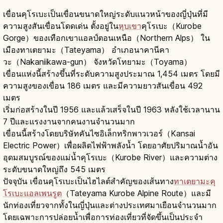
เขื่อนคุโรเบะเป็นเขื่อนขนาดใหญ่ระดับแนวหน้าของญี่ปุ่นที่มี
ความสูงสันเขื่อนโดดเด่น ตั้งอยู่ใน
หุบเขา
คุโรเบะ（Kurobe
Gorge）ของเทือกเขาแอลป์ตอนเหนือ（Northern Alps） ใน
เมืองทาเตยามะ（Tateyama） อำเภอนาคานีคา
วะ（Nakaniikawa-gun） จังหวัดโทยามะ（Toyama）
เขื่อนแห่งนี้สร้างขึ้นที่ระดับความสูงประมาณ 1,454 เมตร โดยมี
ความสูงของเขื่อน 186 เมตร และมีความยาวสันเขื่อน 492
เมตร
เริ่มก่อสร้างในปี 1956 และแล้วเสร็จในปี 1963 หลังใช้เวลานาน
7 ปีและแรงงานจากคนงานจำนวนมาก
เขื่อนนี้สร้างโดยบริษัทคันไซอิเล็กทริกพาวเวอร์（Kansai
Electric Power）เพื่อผลิตไฟฟ้าพลังน้ำ โดยอาศัยปริมาณน้ำอัน
อุดมสมบูรณ์ของแม่น้ำคุโรเบะ（Kurobe River）และความต่าง
ระดับขนาดใหญ่ถึง 545 เมตร
ปัจจุบัน เขื่อนคุโรเบะเป็นไฮไลต์สำคัญของเส้นทาง
ทาเตยามะคุ
โรเบะแอลเพนรูต
（Tateyama Kurobe Alpine Route）และมี
นักท่องเที่ยวจากทั้งในญี่ปุ่นและต่างประเทศมาเยือนจำนวนมาก
โดยเฉพาะการปล่อยน้ำเพื่อการท่องเที่ยวที่จัดขึ้นเป็นประจำ