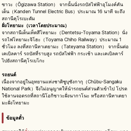
ซาวะ（Ōgizawa Station） จากนั้นนั่งรถบัสไฟฟ้าอุโมงค์คัน
เด็น（Kanden Tunnel Electric Bus）ประมาณ 16 นาที จะถึง
สถานีคุโรเบะดัม
ฝั่งโทยามะ（เวลาโดยประมาณ）
จากสถานีเด็นเท็ตสึโทยามะ（Dentetsu-Toyama Station）นั่ง
รถไฟโทยามะจิโฮะ（Toyama Chiho Railway）ประมาณ 1
ชั่วโมง ลงที่สถานีทาเตยามะ（Tateyama Station） จากนั้นต่อ
เคเบิลคาร์ รถบัสที่ราบสูง รถบัสไฟฟ้า กระเช้า และเคเบิลคาร์
ไปยังสถานีคุโรเบโกะ
รถยนต์
เนื่องจากอยู่ในอุทยานแห่งชาติชูบุซังกากุ（Chūbu-Sangaku
National Park）จึงไม่อนุญาตให้นำรถยนต์ส่วนตัวเข้าไป โปรด
ใช้ลานจอดรถที่สถานีโอกิซาวะฝั่งนากาโนะ หรือสถานีทาเตยา
มะฝั่งโทยามะ
ข้อมูลตั๋ว