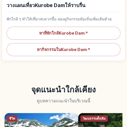
วางแผนเที่ยวKurobe Damให้ราบรื่น
พักใกล้ ๆ ทำให้เที่ยวสะดวกขึ้น ลองดูกิจกรรมท้องถิ่นเพิ่มเติมด้วย
หาที่พักใกล้Kurobe Dam
↗
หากิจกรรมในKurobe Dam
↗
จุดแนะนำใกล้เคียง
ดูบทความแนะนำในบริเวณนี้
ชีวิต
วัฒนธรรมดั้งเดิม