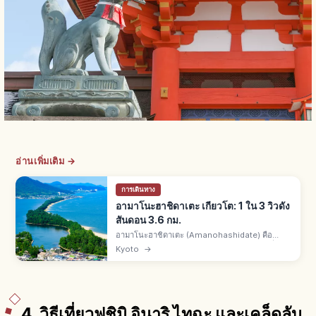
อ่านเพิ่มเติม →
การเดินทาง
อามาโนะฮาชิดาเตะ เกียวโต: 1 ใน 3 วิวดัง
สันดอน 3.6 กม.
อามาโนะฮาชิดาเตะ (Amanohashidate) คือ
สันดอนทรายมิยาซุเหนือเกียวโต 1 ใน 3 วิวดังญี่ปุ่
Kyoto
→
นกับมัตสึชิมะและมิยาจิมะ ยาว 3.6 กม. ต้นสนกว่า
6,700 ต้น ทิวทัศน์งดงามพิเศษ
4. วิธีเที่ยวฟุชิมิ อินาริ ไทฉะ และเคล็ดลับ