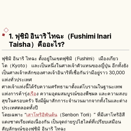
1. ฟุชิมิ อินาริ ไทฉะ（Fushimi Inari
Taisha）คืออะไร?
ฟุชิมิ อินาริ ไทฉะ ตั้งอยู่ในเขตฟุชิมิ（Fushimi） เมืองเกียว
โต（Kyoto） และเป็นหนึ่งในศาลเจ้าตัวแทนของญี่ปุ่น อีกทั้งยัง
เป็นศาลเจ้าหลักของศาลเจ้าอินาริที่เชื่อกันว่ามีอยู่ราว 30,000
แห่งทั่วประเทศ
ศาลเจ้าแห่งนี้ได้รับความศรัทธามาตั้งแต่โบราณในฐานะเทพ
แห่งการค้ารุ่ง
เรือ
ง ความอุดมสมบูรณ์ของพืชผล และความสงบ
สุขในครอบครัว จึงมีผู้มาสักการะจำนวนมากจากทั้งในและต่าง
ประเทศตลอดทั้งปี
โดยเฉพาะ “
เสาโทริอิพันต้น
（Senbon Torii）” ที่มีเสาโทริอิสี
แดงชาดเรียงต่อเนื่องกัน เป็นจุดถ่ายรูปไฮไลต์ที่เปรียบเสมือน
สัญลักษณ์ของฟุชิมิ อินาริ ไทฉะ