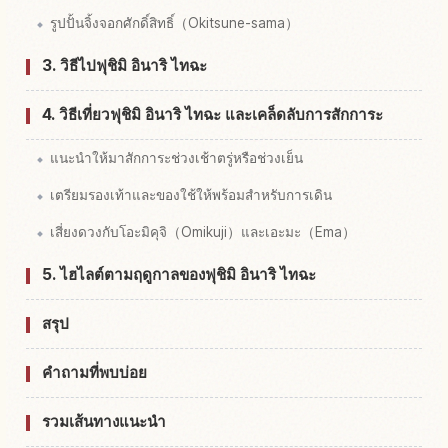
รูปปั้นจิ้งจอกศักดิ์สิทธิ์（Okitsune-sama）
3. วิธีไปฟุชิมิ อินาริ ไทฉะ
4. วิธีเที่ยวฟุชิมิ อินาริ ไทฉะ และเคล็ดลับการสักการะ
แนะนำให้มาสักการะช่วงเช้าตรู่หรือช่วงเย็น
เตรียมรองเท้าและของใช้ให้พร้อมสำหรับการเดิน
เสี่ยงดวงกับโอะมิคุจิ（Omikuji）และเอะมะ（Ema）
5. ไฮไลต์ตามฤดูกาลของฟุชิมิ อินาริ ไทฉะ
สรุป
คำถามที่พบบ่อย
รวมเส้นทางแนะนำ