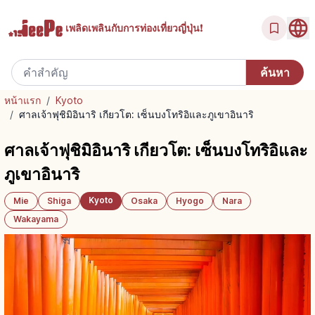
เพลิดเพลินกับ
การท่องเที่ยวญี่ปุ่น!
หน้าแรก
/
Kyoto
/
ศาลเจ้าฟุชิมิอินาริ เกียวโต: เซ็นบงโทริอิและภูเขาอินาริ
ศาลเจ้าฟุชิมิอินาริ เกียวโต: เซ็นบงโทริอิและ
ภูเขาอินาริ
Kyoto
Mie
Shiga
Osaka
Hyogo
Nara
Wakayama