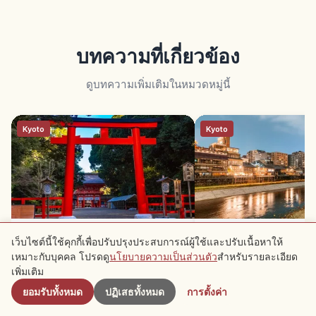
บทความที่เกี่ยวข้อง
ดูบทความเพิ่มเติมในหมวดหมู่นี้
Kyoto
Kyoto
ศาลเจ้าชิโมงาโมะ เกียวโต: ป่าทาดาสุ
โนเรียวยุกะ คาโมงาวะ เกี
เว็บไซต์นี้ใช้คุกกี้เพื่อปรับปรุงประสบการณ์ผู้ใช้และปรับเนื้อหาให้
โนะโมริและมรดกโลก
ยื่นริมน้ำหน้าร้อน
เหมาะกับบุคคล โปรดดู
นโยบายความเป็นส่วนตัว
สำหรับรายละเอียด
ใกล้เคียง
เพิ่มเติม
ยอมรับทั้งหมด
ปฏิเสธทั้งหมด
การตั้งค่า