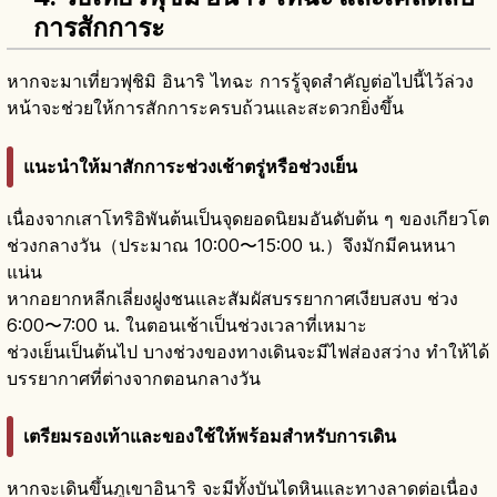
การสักการะ
หากจะมาเที่ยวฟุชิมิ อินาริ ไทฉะ การรู้จุดสำคัญต่อไปนี้ไว้ล่วง
หน้าจะช่วยให้การสักการะครบถ้วนและสะดวกยิ่งขึ้น
แนะนำให้มาสักการะช่วงเช้าตรู่หรือช่วงเย็น
เนื่องจากเสาโทริอิพันต้นเป็นจุดยอดนิยมอันดับต้น ๆ ของเกียวโต
ช่วงกลางวัน（ประมาณ 10:00〜15:00 น.）จึงมักมีคนหนา
แน่น
หากอยากหลีกเลี่ยงฝูงชนและสัมผัสบรรยากาศเงียบสงบ ช่วง
6:00〜7:00 น. ในตอนเช้าเป็นช่วงเวลาที่เหมาะ
ช่วงเย็นเป็นต้นไป บางช่วงของทางเดินจะมีไฟส่องสว่าง ทำให้ได้
บรรยากาศที่ต่างจากตอนกลางวัน
เตรียมรองเท้าและของใช้ให้พร้อมสำหรับการเดิน
หากจะเดินขึ้นภูเขาอินาริ จะมีทั้งบันไดหินและทางลาดต่อเนื่อง