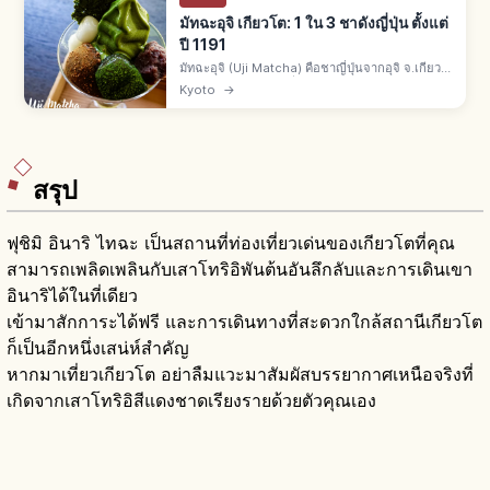
มัทฉะอุจิ เกียวโต: 1 ใน 3 ชาดังญี่ปุ่น ตั้งแต่
ปี 1191
มัทฉะอุจิ (Uji Matcha) คือชาญี่ปุ่นจากอุจิ จ.เกียว
โต 1 ใน 3 ชาดังของญี่ปุ่นกับชิซึโอกะและซายามะ
Kyoto
→
เมล็ดชานำเข้าจากซ่งปี 1191 โดยเอไซ เซ็นจิ พิธีชา
เซ็น โนะ ริคิว
สรุป
ฟุชิมิ อินาริ ไทฉะ เป็นสถานที่ท่องเที่ยวเด่นของเกียวโตที่คุณ
สามารถเพลิดเพลินกับเสาโทริอิพันต้นอันลึกลับและการเดินเขา
อินาริได้ในที่เดียว
เข้ามาสักการะได้ฟรี และการเดินทางที่สะดวกใกล้สถานีเกียวโต
ก็เป็นอีกหนึ่งเสน่ห์สำคัญ
หากมาเที่ยวเกียวโต อย่าลืมแวะมาสัมผัสบรรยากาศเหนือจริงที่
เกิดจากเสาโทริอิสีแดงชาดเรียงรายด้วยตัวคุณเอง