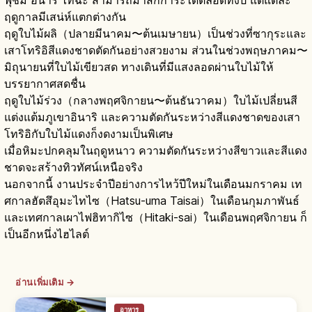
ฤดูกาลมีเสน่ห์แตกต่างกัน
ฤดูใบไม้ผลิ（ปลายมีนาคม〜ต้นเมษายน）เป็นช่วงที่ซากุระและ
เสาโทริอิสีแดงชาดตัดกันอย่างสวยงาม ส่วนในช่วงพฤษภาคม〜
มิถุนายนที่ใบไม้เขียวสด ทางเดินที่มีแสงลอดผ่านใบไม้ให้
บรรยากาศสดชื่น
ฤดูใบไม้ร่วง（กลางพฤศจิกายน〜ต้นธันวาคม）ใบไม้เปลี่ยนสี
แต่งแต้มภูเขาอินาริ และความตัดกันระหว่างสีแดงชาดของเสา
โทริอิกับใบไม้แดงก็งดงามเป็นพิเศษ
เมื่อหิมะปกคลุมในฤดูหนาว ความตัดกันระหว่างสีขาวและสีแดง
ชาดจะสร้างทิวทัศน์เหนือจริง
นอกจากนี้ งานประจำปีอย่างการไหว้ปีใหม่ในเดือนมกราคม เท
ศกาลฮัตสึอุมะไทไซ（Hatsu-uma Taisai）ในเดือนกุมภาพันธ์
และเทศกาลเผาไฟฮิทากิไซ（Hitaki-sai）ในเดือนพฤศจิกายน ก็
เป็นอีกหนึ่งไฮไลต์
อ่านเพิ่มเติม →
อาหาร