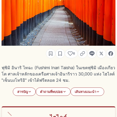
6
ฟุชิมิ อินาริ ไทฉะ (Fushimi Inari Taisha) ในเขตฟุชิมิ เมืองเกียว
โต ศาลเจ้าหลักของเครือศาลเจ้าอินาริราว 30,000 แห่ง ไฮไลต์
"เซ็นบงโทริอิ" เข้าได้ฟรีตลอด 24 ชม.
สารบัญ
คำถามที่พบบ่อย
เส้นทางแนะนำ