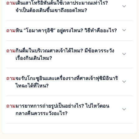
ถาม
เดินเสาโทริอิพันต้นใช้เวลาประมาณเท่าไร?
keyboard_arrow_down
จำเป็นต้องเดินขึ้นเขาถึงยอดไหม?
keyboard_arrow_down
ถาม
หิน “โอมาคารุอิชิ” อยู่ตรงไหน? วิธีทำคืออะไร?
ถาม
กินดื่มในบริเวณศาลเจ้าได้ไหม? มีข้อควรระวัง
keyboard_arrow_down
เรื่องกินเดินไหม?
ถาม
จะรับโกะชูอินและเครื่องรางที่ศาลเจ้าฟุชิมิอินาริ
keyboard_arrow_down
ไทฉะได้ที่ไหน?
ถาม
มารยาทการถ่ายรูปเป็นอย่างไร? ไปไหว้ตอน
keyboard_arrow_down
กลางคืนควรระวังอะไร?