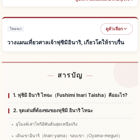
ดูตัวเลือก
โฆษณา
วางแผนเที่ยวศาลเจ้าฟุชิมิอินาริ, เกียวโตให้ราบรื่น
หาที่พักใกล้ศาลเจ้าฟุชิมิอินาริ, เกียวโต
↗
สารบัญ
หากิจกรรมในศาลเจ้าฟุชิมิอินาริ, เกียวโต
↗
1. ฟุชิมิ อินาริ ไทฉะ（Fushimi Inari Taisha）คืออะไร?
2. จุดเด่นที่ต้องชมของฟุชิมิ อินาริ ไทฉะ
อุโมงค์เสาโทริอิพันต้นสุดเหนือจริง
เดินเขาอินาริ（Inari-yama）รอบเขา（Oyama-meguri）