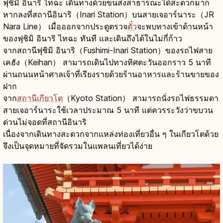
ฟุชิมิ อินาริ ไทฉะ เดินทางด้วยขนส่งสาธารณะได้สะดวกมาก
หากลงที่สถานีอินาริ（Inari Station）บนสายเจอาร์นาระ（JR
Nara Line） เมื่อออกจากประตูตรวจ
ตั๋ว
จะพบทางเข้าด้านหน้า
ของฟุชิมิ อินาริ ไทฉะ ทันที และเดินถึงได้ในไม่กี่ก้าว
จากสถานีฟุชิมิ อินาริ（Fushimi-Inari Station）ของรถไฟสาย
เคฮัง（Keihan） สามารถเดินไปทางทิศตะวันออกราว 5 นาที
ผ่านถนนหน้าศาลเจ้าที่เรียงรายด้วยร้านอาหารและร้านขายของ
ฝาก
จาก
สถานีเกียวโต
（Kyoto Station） สามารถนั่งรถไฟธรรมดา
สายเจอาร์นาระใช้เวลาประมาณ 5 นาที แต่ควรระวังว่าขบวน
ด่วนไม่จอดที่สถานีอินาริ
เนื่องจากเดินทางสะดวกจากแหล่งท่องเที่ยวอื่น ๆ ในเกียวโตด้วย
จึงเป็นจุดหมายที่จัดรวมในแพลนเที่ยวได้ง่าย