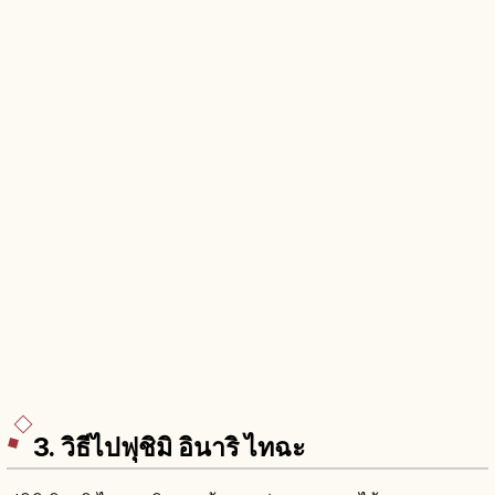
3. วิธีไปฟุชิมิ อินาริ ไทฉะ