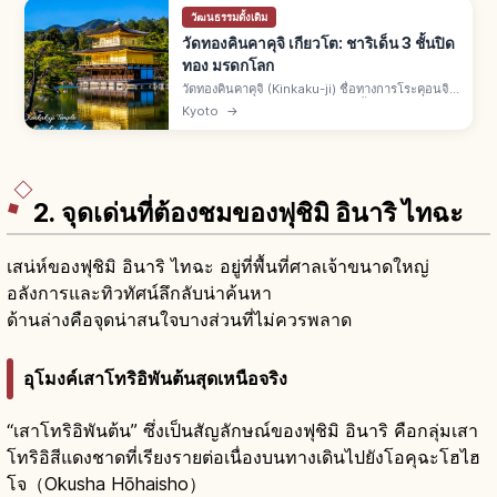
วัฒนธรรมดั้งเดิม
วัดทองคินคาคุจิ เกียวโต: ชาริเด็น 3 ชั้นปิด
ทอง มรดกโลก
วัดทองคินคาคุจิ (Kinkaku-ji) ชื่อทางการโระคุอนจิ
คือวัดเขตคิตะเกียวโต ชาริเด็น 3 ชั้นปิดทองคำเปลว
Kyoto
→
สร้างโดยอาชิคางะ โยชิมิตสึยุคมุโรมาจิ มรดกโลกยู
เนสโกปี 1994
2. จุดเด่นที่ต้องชมของฟุชิมิ อินาริ ไทฉะ
เสน่ห์ของฟุชิมิ อินาริ ไทฉะ อยู่ที่พื้นที่ศาลเจ้าขนาดใหญ่
อลังการและทิวทัศน์ลึกลับน่าค้นหา
ด้านล่างคือจุดน่าสนใจบางส่วนที่ไม่ควรพลาด
อุโมงค์เสาโทริอิพันต้นสุดเหนือจริง
“เสาโทริอิพันต้น” ซึ่งเป็นสัญลักษณ์ของฟุชิมิ อินาริ คือกลุ่มเสา
โทริอิสีแดงชาดที่เรียงรายต่อเนื่องบนทางเดินไปยังโอคุฉะโฮไฮ
โจ（Okusha Hōhaisho）