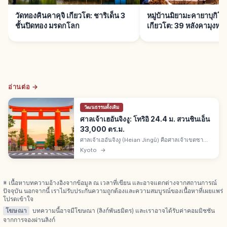
วัดทองคินคาคุจิ เกียวโต: ชาริเด็น 3
หมู่บ้านมิยามะคายาบุกิ
ชั้นปิดทอง มรดกโลก
เกียวโต: 39 หลังคามุงหญ้
อ่านต่อ →
วัฒนธรรมดั้งเดิม
ศาลเจ้าเฮอันจิงงู: โทริอิ 24.4 ม. สวนชินเอ็น
33,000 ตร.ม.
ศาลเจ้าเฮอันจิงงู (Heian Jingū) คือศาลเจ้าเขตซา
เคียวเกียวโต สร้างปี 1895 ฉลอง 1,100 ปีย้ายเมือง
Kyoto
→
หลวงสู่เฮอันเคียว โทริอิยักษ์ 24.4 ม. สวนชินเอ็น
33,000 ตร.ม.
※ เนื้อหาบทความอ้างอิงจากข้อมูล ณ เวลาที่เขียน และอาจแตกต่างจากสถานการณ์
ปัจจุบัน นอกจากนี้ เราไม่รับประกันความถูกต้องและความสมบูรณ์ของเนื้อหาที่เผยแพร่
โปรดเข้าใจ
โฆษณา
บทความนี้อาจมีโฆษณา (ลิงก์พันธมิตร) และเราอาจได้รับค่าคอมมิชชัน
จากการจองผ่านลิงก์