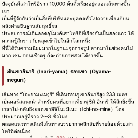
ปัจจุบันมีเสาโทริอิราว 10,000 ต้นตั้งเรียงอยู่ตลอดเส้นทางขึ้น
เขา
เป็นที่รู้จักกันว่าเป็นสิ่งที่บริษัทและบุคคลทั่วไปถวายเพื่อแก้บน
หลังคำอธิษฐานสัมฤทธิ์ผล
ประสบการณ์เดินลอดอุโมงค์เสาโทริอิที่เรียงกันเป็นสองแถว ให้
ความรู้สึกราวกับหลุดเข้าไปในอีกโลกหนึ่ง
ที่นี่ได้รับความนิยมมากในฐานะจุดถ่ายรูป หากมาในช่วงคนไม่
มาก เช่น ตอนเช้าตรู่ ก็จะถ่ายภาพสวยได้ง่ายขึ้น
เดินเขาอินาริ（Inari-yama）รอบเขา（Oyama-
meguri）
เส้นทาง “โอะยามะเมงุริ” ที่เดินรอบภูเขาอินาริสูง 233 เมตร
เป็นคอร์สแนะนำสำหรับคนที่อยากเที่ยวฟุชิมิ อินาริ ให้ลึกยิ่งขึ้น
เวลาไป-กลับถึงยอดเขาอิจิโนะมิเนะ（Ichi-no-mine）โดย
ประมาณอยู่ที่ราว 2〜3 ชั่วโมง
ตลอดแนวทางเดินมีเส้นทางบรรยากาศลึกลับที่รายล้อมด้วยเสา
โทริอิต่อเนื่อง