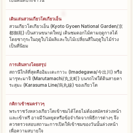
เป็นพื้นที่ประจำวัน
เดินเล่นสวนเกียวโตเกียวเอ็น
สวนเกียวโตเกียวเอ็น (Kyoto Gyoen National Garden/京
都御苑) เป็นสวนขนาดใหญ่ เดินชมดอกไม้ตามฤดูกาลได้
โดยซากุระในฤดูใบไม้ผลิและใบไม้เปลี่ยนสีในฤดูใบไม้ร่วง
เป็นที่นิยม
การเดินทางโดยสรุป
สถานีใกล้ที่สุดคืออิมะเดะกาวะ (Imadegawa/今出川) หรือ
มารุทะมาจิ (Marutamachi/丸太町) บนรถไฟใต้ดินสายคา
ระสุมะ (Karasuma Line/烏丸線) ของเกียวโต
กติกาเข้าชมคร่าวๆ
พระราชวังหลวงเกียวโตเข้าชมได้โดยไม่ต้องสมัครล่วงหน้า
และเข้าฟรี อาจมีวันหยุดหรือข้อจำกัดจากพิธีการต่างๆ จึง
ควรตรวจสอบสถานะการเปิดให้เข้าชมของวันนั้นล่วงหน้า
เพื่อความสบายใจ