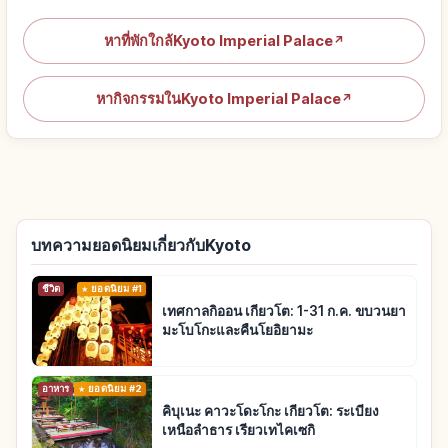
หาที่พักใกล้Kyoto Imperial Palace
↗
หากิจกรรมในKyoto Imperial Palace
↗
บทความยอดนิยมเกี่ยวกับKyoto
ชีวิต
ยอดนิยม #1
เทศกาลกิออน เกียวโต: 1-31 ก.ค. ขบวนยา
มะโบโกะและคืนโยอิยามะ
อาหาร
ยอดนิยม #2
คิบุเนะ คาวะโดะโกะ เกียวโต: ระเบียง
เหนือลำธาร เรียวเทไคเซกิ