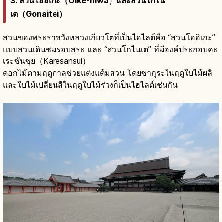
3. สวนโออิเกะ（Oike-niwa）และสวนโกไน
เต（Gonaitei）
สวนของพระราชวังหลวงเกียวโตที่เป็นไฮไลต์คือ “สวนโออิเกะ”
แบบสวนเดินชมรอบสระ และ “สวนโกไนเต” ที่มีองค์ประกอบคะ
เระซันซุย（Karesansui）
ดอกไม้ตามฤดูกาลช่วยแต่งแต้มสวน โดยซากุระในฤดูใบไม้ผลิ
และใบไม้เปลี่ยนสีในฤดูใบไม้ร่วงก็เป็นไฮไลต์เช่นกัน