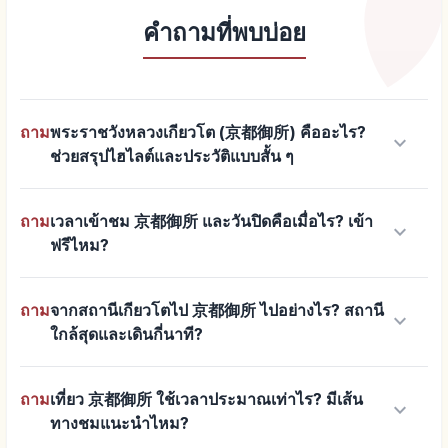
คำถามที่พบบ่อย
ถาม
พระราชวังหลวงเกียวโต (京都御所) คืออะไร?
keyboard_arrow_down
ช่วยสรุปไฮไลต์และประวัติแบบสั้น ๆ
ถาม
เวลาเข้าชม 京都御所 และวันปิดคือเมื่อไร? เข้า
keyboard_arrow_down
ฟรีไหม?
ถาม
จากสถานีเกียวโตไป 京都御所 ไปอย่างไร? สถานี
keyboard_arrow_down
ใกล้สุดและเดินกี่นาที?
ถาม
เที่ยว 京都御所 ใช้เวลาประมาณเท่าไร? มีเส้น
keyboard_arrow_down
ทางชมแนะนำไหม?