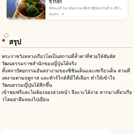
ปี 1191
มัทฉะอุจิ (Uji Matcha) คือชาญี่ปุ่นจากอุจิ จ.เกียว
โต 1 ใน 3 ชาดังของญี่ปุ่นกับชิซึโอกะและซายามะ
Kyoto
→
เมล็ดชานำเข้าจากซ่งปี 1191 โดยเอไซ เซ็นจิ พิธีชา
เซ็น โนะ ริคิว
สรุป
พระราชวังหลวงเกียวโตเป็นสถานที่ล้ำค่าที่ช่วยให้สัมผัส
วัฒนธรรมราชสำนักของญี่ปุ่นได้จริง
ทั้งสถาปัตยกรรมอันสง่างามของชิชินเด็นและเซเรียวเด็น สวนที่
งดงามตามฤดูกาล และทัวร์ไกด์ที่มีให้เลือก ทำให้เข้าใจ
วัฒนธรรมญี่ปุ่นได้ลึกขึ้น
เข้าชมฟรีและไม่ต้องจองล่วงหน้า จึงแวะได้ง่าย หากมาเที่ยวเกีย
วโตอย่าลืมลองไปเยือน