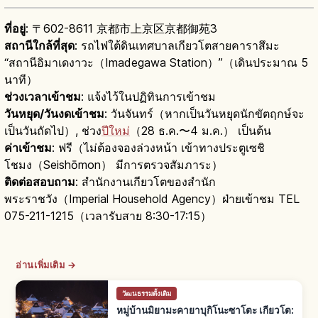
ที่อยู่
: 〒602-8611 京都市上京区京都御苑3
สถานีใกล้ที่สุด
: รถไฟใต้ดินเทศบาลเกียวโตสายคาราสึมะ
“สถานีอิมาเดงาวะ（Imadegawa Station）”（เดินประมาณ 5
นาที）
ช่วงเวลาเข้าชม
: แจ้งไว้ในปฏิทินการเข้าชม
วันหยุด/วันงดเข้าชม
: วันจันทร์（หากเป็นวันหยุดนักขัตฤกษ์จะ
เป็นวันถัดไป）, ช่วง
ปีใหม่
（28 ธ.ค.〜4 ม.ค.） เป็นต้น
ค่าเข้าชม
: ฟรี（ไม่ต้องจองล่วงหน้า เข้าทางประตูเซชิ
โชมง（Seishōmon） มีการตรวจสัมภาระ）
ติดต่อสอบถาม
: สำนักงานเกียวโตของสำนัก
พระราชวัง（Imperial Household Agency）ฝ่ายเข้าชม TEL
075-211-1215（เวลารับสาย 8:30-17:15）
อ่านเพิ่มเติม →
วัฒนธรรมดั้งเดิม
หมู่บ้านมิยามะคายาบุกิโนะซาโตะ เกียวโต: