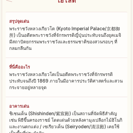
ไฮไลต์
สรุปจุดเด่น
พระราชวังหลวงเกียวโต (Kyoto Imperial Palace/京都御
所) เป็นอดีตพระราชวังที่จักรพรรดิญี่ปุ่นประทับจนถึงยุคเมจิ
มีสถาปัตยกรรมพระราชวังและธรรมชาติของสวนรอบๆ ที่
กลมกลืนกัน
ที่นี่คืออะไร
พระราชวังหลวงเกียวโตเป็นอดีตพระราชวังที่จักรพรรดิ
ประทับจนถึงปี 1869 ภายในมีอาคารประวัติศาสตร์และสวน
กระจายอยู่หลายจุด
อาคารเด่น
ชิเชนเด็น (Shishinden/紫宸殿) เป็นสถานที่จัดพิธีสำคัญ
เช่น พิธีขึ้นครองราชย์ โดดเด่นด้วยหลังคามุงเปลือกไม้ฮิโนกิ
และงานตกแต่ง / เซเรียวเด็น (Seiryoden/清涼殿) เคยใช้