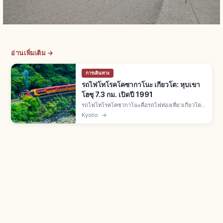
อ่านเพิ่มเติม →
การเดินทาง
รถไฟโทโรคโคซากาโนะ เกียวโต: หุบเขา
โฮซุ 7.3 กม. เปิดปี 1991
รถไฟโทโรคโคซากาโนะคือรถไฟท่องเที่ยวเกียวโต
โทโรคโคซากะ-โทโรคโคคาเมโอกะ 7.3 กม. เปิดปี
Kyoto
→
1991 ใช้รางเก่า JR สายซันอิน มี 5 ตู้ โดยตู้ที่ 5 เปิด
โล่ง