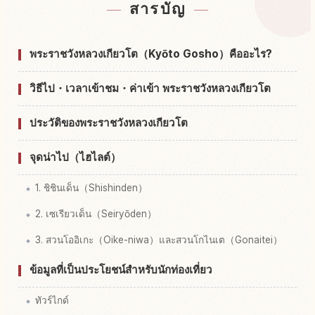
สารบัญ
หากิจกรรมในKyoto Imperial Palace
↗
พระราชวังหลวงเกียวโต（Kyōto Gosho）คืออะไร?
วิธีไป・เวลาเข้าชม・ค่าเข้า พระราชวังหลวงเกียวโต
ประวัติของพระราชวังหลวงเกียวโต
จุดน่าไป（ไฮไลต์）
1. ชิชินเด็น（Shishinden）
2. เซเรียวเด็น（Seiryōden）
3. สวนโออิเกะ（Oike-niwa）และสวนโกไนเต（Gonaitei）
ข้อมูลที่เป็นประโยชน์สำหรับนักท่องเที่ยว
ทัวร์ไกด์