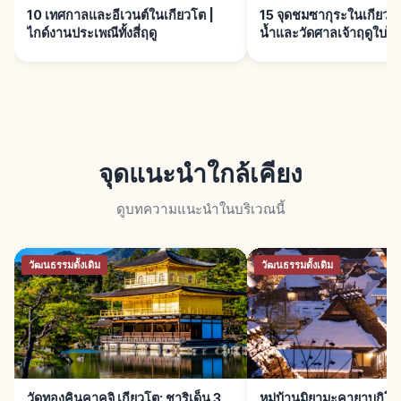
10 เทศกาลและอีเวนต์ในเกียวโต |
15 จุดชมซากุระในเกียวโต |
ไกด์งานประเพณีทั้งสี่ฤดู
น้ำและวัดศาลเจ้าฤดูใบไม้
จุดแนะนำใกล้เคียง
ดูบทความแนะนำในบริเวณนี้
วัฒนธรรมดั้งเดิม
วัฒนธรรมดั้งเดิม
วัดทองคินคาคุจิ เกียวโต: ชาริเด็น 3
หมู่บ้านมิยามะคายาบุกิ