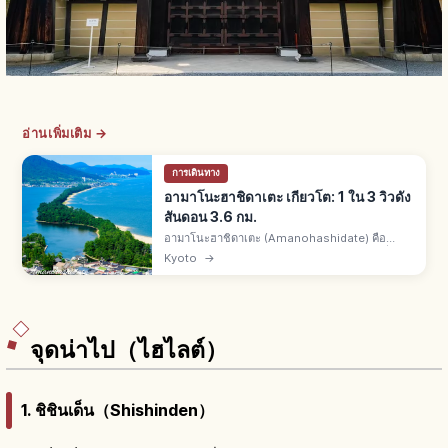
อ่านเพิ่มเติม →
การเดินทาง
อามาโนะฮาชิดาเตะ เกียวโต: 1 ใน 3 วิวดัง
สันดอน 3.6 กม.
อามาโนะฮาชิดาเตะ (Amanohashidate) คือ
สันดอนทรายมิยาซุเหนือเกียวโต 1 ใน 3 วิวดังญี่ปุ่
Kyoto
→
นกับมัตสึชิมะและมิยาจิมะ ยาว 3.6 กม. ต้นสนกว่า
6,700 ต้น ทิวทัศน์งดงามพิเศษ
จุดน่าไป（ไฮไลต์）
1. ชิชินเด็น（Shishinden）