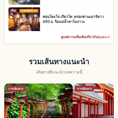
ชีวิต
ยอดนิยม #3
พอนโตะโจ เกียวโต: ตรอกฮานะมาจิยาว
490 ม. ริมแม่น้ำคาโมงาวะ
ดูบทความเพิ่มเติมเกี่ยวกับKyoto
→
รวมเส้นทางแนะนำ
เส้นทางที่แนะนำบทความนี้
การเดินทาง
การเดินทาง