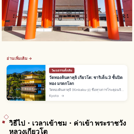
อ่านเพิ่มเติม →
วัฒนธรรมดั้งเดิม
วัดทองคินคาคุจิ เกียวโต: ชาริเด็น 3 ชั้นปิด
ทอง มรดกโลก
วัดทองคินคาคุจิ (Kinkaku-ji) ชื่อทางการโระคุอนจิ
คือวัดเขตคิตะเกียวโต ชาริเด็น 3 ชั้นปิดทองคำเปลว
Kyoto
→
สร้างโดยอาชิคางะ โยชิมิตสึยุคมุโรมาจิ มรดกโลกยู
เนสโกปี 1994
วิธีไป・เวลาเข้าชม・ค่าเข้า พระราชวัง
หลวงเกียวโต