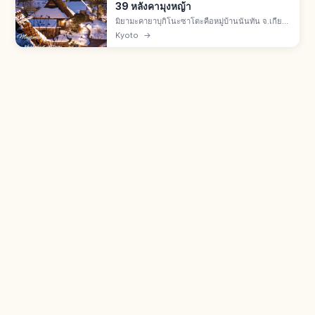
39 หลังคามุงหญ้า
มิยามะคายาบุกิโนะซาโตะคือหมู่บ้านนันทัน จ.เกียว
โต บ้านราว 50 หลัง มีหลังคามุงหญ้าคา 39 หลัง เขต
Kyoto
→
อนุรักษ์แห่งชาติปี 1993 และ Best Tourism
Village จาก UN Tourism