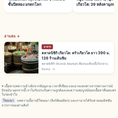
ชั้นปิดทอง มรดกโลก
เกียวโต: 39 หลังคามุงหญ้
อ่านต่อ →
อาหาร
ตลาดนิชิกิ เกียวโต: ครัวเกียวโต ยาว 390 ม.
126 ร้านเดินชิม
ตลาดนิชิกิ (Nishiki Market) คือถนนช้อปปิ้งใจกลาง
เกียวโต ยาวราว 390 ม. ราว 126 ร้านในสหกรณ์
Kyoto
→
ฉายา ครัวของเกียวโต เริ่มจากตลาดปลาปี 1615 ผัก
ดองและของกินเดินชิม
※ เนื้อหาบทความอ้างอิงจากข้อมูล ณ เวลาที่เขียน และอาจแตกต่างจากสถานการณ์
ปัจจุบัน นอกจากนี้ เราไม่รับประกันความถูกต้องและความสมบูรณ์ของเนื้อหาที่เผยแพร่
โปรดเข้าใจ
โฆษณา
บทความนี้อาจมีโฆษณา (ลิงก์พันธมิตร) และเราอาจได้รับค่าคอมมิชชัน
จากการจองผ่านลิงก์