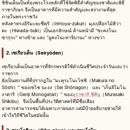
ชิชินเด็นเป็นท้องพระโรงหลักที่ใช้จัดพิธีสำคัญของชาติและพิธี
ราชาภิเษก จึงเป็นอาคารที่มีความสำคัญและสง่างามที่สุด
ภายในพระราชวัง
หลังคาทรงอิริมะยะซึคุริ（Irimoya-zukuri）มุงเปลือกไม้ฮิวา
ดะ（Hiwada-buki）เป็นเอกลักษณ์ ด้านหน้ามี “ซะคงโนะ
ซากุระ” ทางซ้าย และ “อูคงโนะทาจิบานะ” ทางขวา
2. เซเรียวเด็น（Seiryōden）
เซเรียวเด็นเป็นอาคารที่จักรพรรดิใช้ดำเนินชีวิตประจำวันและว่า
ราชการ
ยังเป็นสถานที่ที่ปรากฏใน “มะคุระโนะโซชิ（Makura no
Sōshi）” ของเซโช นะงง（Sei Shōnagon） และ “เก็นจิโมโน
งาตาริ（Genji Monogatari）” ของ
มุราซากิ ชิคิบุ
（Murasaki
Shikibu） จึงเป็นพื้นที่ประวัติศาสตร์ที่มีชื่อเสียง
อาคารสามารถชมได้เฉพาะภายนอก แต่มีป้ายอธิบายช่วยให้
เข้าใจวิถีชีวิตในสมัยนั้น