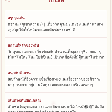
ไฮไลต์
สรุปจุดเด่น
คุรามะ (ภูเขาคุรามะ)｜เที่ยววัดคุระมะเดะระและตำนานเท็
งงุ สนุกได้ทั้งไหว้พระและเดินชมธรรมชาติ
สถานที่หลักของทริป
วัดคุระมะเดะระ: เกี่ยวข้องกับตำนานเท็งงุและอุชิวากะมารุ
(มินาโมโตะ โนะ โยชิซึเนะ) เป็นวัดชื่อดังที่มีผู้คนมาไหว้มาก
สนุกกับตำนาน
สัญลักษณ์ที่อิงความเชื่อเรื่องเท็งงุและเรื่องราวของอุชิวากะ
มารุ กระจายอยู่ตามวัดคุระมะเดะระและบริเวณรอบๆ
เส้นทางเดินผ่อนคลาย
เดินชมวัดคุระมะเดะระและเส้นทางรากไม้ “木の根道” สัมผัส