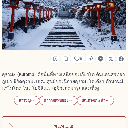
9
คุรามะ (Kurama) คือพื้นที่ทางเหนือของเกียวโต ดินแดนศรัทธา
ภูเขา มีวัดคุรามะเดระ ศูนย์ของนิกายคุรามะโคเคียว ตำนานมิ
นาโมโตะ โนะ โยชิสึเนะ (อุชิวะกะมารุ) และเท็งงู
สารบัญ
คำถามที่พบบ่อย
เส้นทางแนะนำ