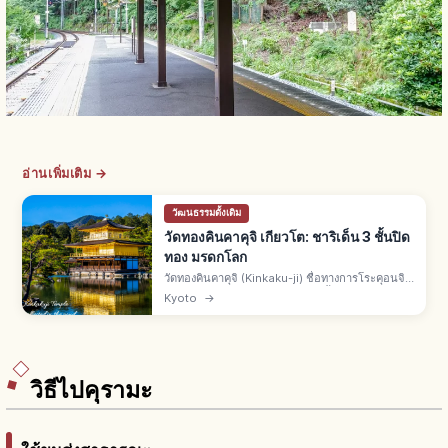
อ่านเพิ่มเติม →
วัฒนธรรมดั้งเดิม
วัดทองคินคาคุจิ เกียวโต: ชาริเด็น 3 ชั้นปิด
ทอง มรดกโลก
วัดทองคินคาคุจิ (Kinkaku-ji) ชื่อทางการโระคุอนจิ
คือวัดเขตคิตะเกียวโต ชาริเด็น 3 ชั้นปิดทองคำเปลว
Kyoto
→
สร้างโดยอาชิคางะ โยชิมิตสึยุคมุโรมาจิ มรดกโลกยู
เนสโกปี 1994
วิธีไปคุรามะ