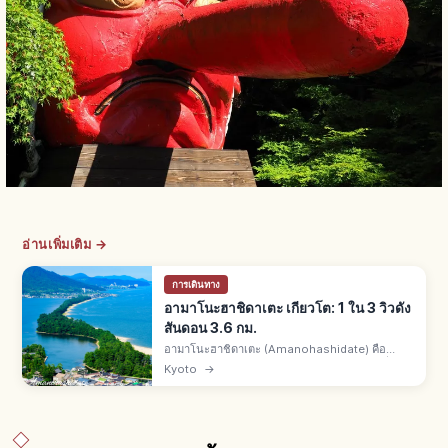
อ่านเพิ่มเติม →
การเดินทาง
อามาโนะฮาชิดาเตะ เกียวโต: 1 ใน 3 วิวดัง
สันดอน 3.6 กม.
อามาโนะฮาชิดาเตะ (Amanohashidate) คือ
สันดอนทรายมิยาซุเหนือเกียวโต 1 ใน 3 วิวดังญี่ปุ่
Kyoto
→
นกับมัตสึชิมะและมิยาจิมะ ยาว 3.6 กม. ต้นสนกว่า
6,700 ต้น ทิวทัศน์งดงามพิเศษ