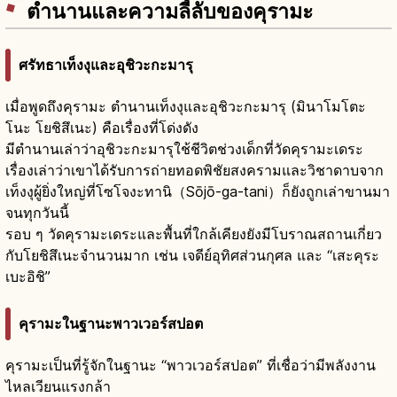
ตำนานและความลี้ลับของคุรามะ
ศรัทธาเท็งงุและอุชิวะกะมารุ
เมื่อพูดถึงคุรามะ ตำนานเท็งงุและอุชิวะกะมารุ (มินาโมโตะ
โนะ โยชิสึเนะ) คือเรื่องที่โด่งดัง
มีตำนานเล่าว่าอุชิวะกะมารุใช้ชีวิตช่วงเด็กที่วัดคุรามะเดระ
เรื่องเล่าว่าเขาได้รับการถ่ายทอดพิชัยสงครามและวิชาดาบจาก
เท็งงุผู้ยิ่งใหญ่ที่โซโจงะทานิ（Sōjō-ga-tani）ก็ยังถูกเล่าขานมา
จนทุกวันนี้
รอบ ๆ วัดคุรามะเดระและพื้นที่ใกล้เคียงยังมีโบราณสถานเกี่ยว
กับโยชิสึเนะจำนวนมาก เช่น เจดีย์อุทิศส่วนกุศล และ “เสะคุระ
เบะอิชิ”
คุรามะในฐานะพาวเวอร์สปอต
คุรามะเป็นที่รู้จักในฐานะ “พาวเวอร์สปอต” ที่เชื่อว่ามีพลังงาน
ไหลเวียนแรงกล้า