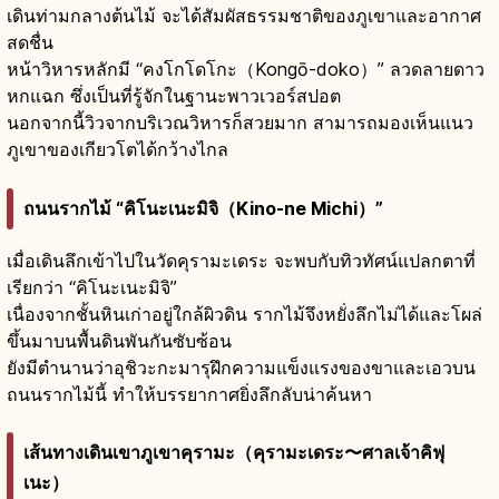
เดินท่ามกลางต้นไม้ จะได้สัมผัสธรรมชาติของภูเขาและอากาศ
สดชื่น
หน้าวิหารหลักมี “คงโกโดโกะ（Kongō-doko）” ลวดลายดาว
หกแฉก ซึ่งเป็นที่รู้จักในฐานะพาวเวอร์สปอต
นอกจากนี้วิวจากบริเวณวิหารก็สวยมาก สามารถมองเห็นแนว
ภูเขาของเกียวโตได้กว้างไกล
ถนนรากไม้ “คิโนะเนะมิจิ（Kino-ne Michi）”
เมื่อเดินลึกเข้าไปในวัดคุรามะเดระ จะพบกับทิวทัศน์แปลกตาที่
เรียกว่า “คิโนะเนะมิจิ”
เนื่องจากชั้นหินเก่าอยู่ใกล้ผิวดิน รากไม้จึงหยั่งลึกไม่ได้และโผล่
ขึ้นมาบนพื้นดินพันกันซับซ้อน
ยังมีตำนานว่าอุชิวะกะมารุฝึกความแข็งแรงของขาและเอวบน
ถนนรากไม้นี้ ทำให้บรรยากาศยิ่งลึกลับน่าค้นหา
เส้นทางเดินเขาภูเขาคุรามะ（คุรามะเดระ〜ศาลเจ้าคิฟุ
เนะ）