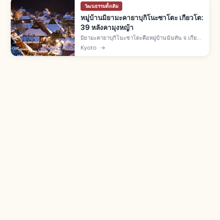
วัฒนธรรมดั้งเดิม
หมู่บ้านมิยามะคายาบุกิโนะซาโตะ เกียวโต:
39 หลังคามุงหญ้า
มิยามะคายาบุกิโนะซาโตะคือหมู่บ้านนันทัน จ.เกียว
โต บ้านราว 50 หลัง มีหลังคามุงหญ้าคา 39 หลัง เขต
Kyoto
→
อนุรักษ์แห่งชาติปี 1993 และ Best Tourism
Village จาก UN Tourism