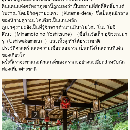
ดินแดนแห่งศรัทธาภูเขานี้ถูกมองว่าเป็นสถานที่ศักดิ์สิทธิ์มาแต่
โบราณ โดยมีวัดคุรามะเดระ（Kurama-dera）ซึ่งเป็นศูนย์กลาง
ของนิกายคุรามะโคเคียวเป็นแกนหลัก
ภูเขาคุรามะยังเป็นที่รู้จักจากตำนานมินาโมโตะ โนะ โยชิ
สึเนะ（Minamoto no Yoshitsune）（ชื่อในวัยเด็ก อุชิวะกะมา
รุ（Ushiwakamaru））และเท็งงุ ทำให้ธรรมชาติ
ประวัติศาสตร์ และความเชื่อหลอมรวมเป็นหนึ่งในสถานที่เด่น
ของเกียวโต
ครั้งนี้เราจะพาแนะนำเสน่ห์ของคุรามะอย่างละเอียดสำหรับนัก
ท่องเที่ยวต่างชาติ