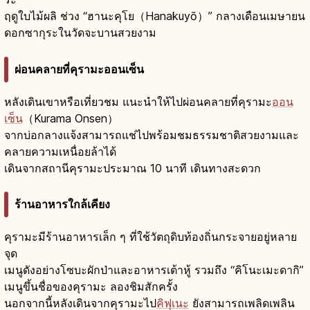
ฤดูใบไม้ผลิ ช่วง “ฮานะคุโย（Hanakuyō）” กลางเดือนเมษายน
ดอกซากุระในวัดจะบานสวยงาม
ผ่อนคลายที่คุรามะออนเซ็น
หลังเดินเขาหรือเที่ยวชม แนะนำให้ไปผ่อนคลายที่คุรามะ
ออน
เซ็น
（Kurama Onsen）
จากบ่อกลางแจ้งสามารถแช่ไปพร้อมชมธรรมชาติสวยงามและ
คลายความเหนื่อยล้าได้
เดินจากสถานีคุรามะประมาณ 10 นาที เดินทางสะดวก
ร้านอาหารใกล้เคียง
คุรามะมีร้านอาหารเล็ก ๆ ที่ใช้วัตถุดิบท้องถิ่นกระจายอยู่หลาย
จุด
เมนูดังอย่างโซบะผักป่าและอาหารเต้าหู้ รวมถึง “คิโนะเมะดากิ”
เมนูขึ้นชื่อของคุรามะ ลองชิมสักครั้ง
นอกจากนี้หลังเดินจากคุรามะไป
คิฟุเนะ
ยังสามารถเพลิดเพลิน