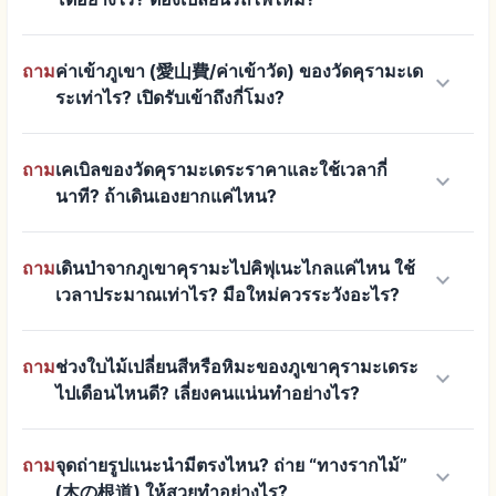
ถาม
ค่าเข้าภูเขา (愛山費/ค่าเข้าวัด) ของวัดคุรามะเด
keyboard_arrow_down
ระเท่าไร? เปิดรับเข้าถึงกี่โมง?
ถาม
เคเบิลของวัดคุรามะเดระราคาและใช้เวลากี่
keyboard_arrow_down
นาที? ถ้าเดินเองยากแค่ไหน?
ถาม
เดินป่าจากภูเขาคุรามะไปคิฟุเนะไกลแค่ไหน ใช้
keyboard_arrow_down
เวลาประมาณเท่าไร? มือใหม่ควรระวังอะไร?
ถาม
ช่วงใบไม้เปลี่ยนสีหรือหิมะของภูเขาคุรามะเดระ
keyboard_arrow_down
ไปเดือนไหนดี? เลี่ยงคนแน่นทำอย่างไร?
ถาม
จุดถ่ายรูปแนะนำมีตรงไหน? ถ่าย “ทางรากไม้”
keyboard_arrow_down
(木の根道) ให้สวยทำอย่างไร?