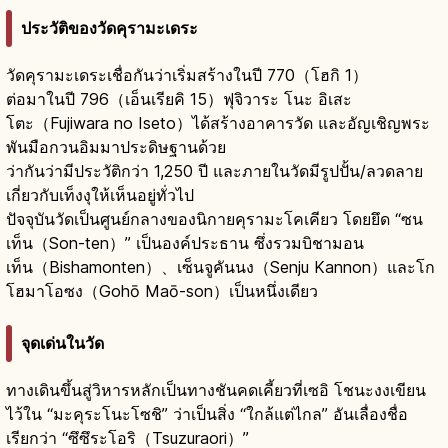
ประวัติของวัดคุรามะเดระ
วัดคุรามะเดระเชื่อกันว่าเริ่มสร้างในปี 770（โฮกิ 1）
ต่อมาในปี 796（เอ็นเรียคิ 15）ฟุจิวาระ โนะ อิเสะ
โตะ（Fujiwara no Iseto）ได้สร้างอาคารวัด และอัญเชิญพระ
พันมือกวนอิมมาประดิษฐานด้วย
ว่ากันว่ามีประวัติกว่า 1,250 ปี และภายในวัดมีรูปปั้น/ลวดลาย
เกี่ยวกับเท็งงุให้เห็นอยู่ทั่วไป
ปัจจุบันวัดเป็นศูนย์กลางของนิกายคุรามะโคเคียว โดยยึด “ซน
เท็น（Son-ten）” เป็นองค์ประธาน ซึ่งรวมบิชามอน
เท็น（Bishamonten）、เซ็นจูคันนง（Senju Kannon）และโก
โฮมาโอซง（Gohō Maō-son）เป็นหนึ่งเดียว
จุดเด่นในวัด
ทางเดินขึ้นสู่วิหารหลักเป็นทางชันคดเคี้ยวที่เซอิ โชนะงงเขียน
ไว้ใน “มะคุระโนะโซชิ” ว่าเป็นสิ่ง “ใกล้แต่ไกล” อันเลื่องชื่อ
เรียกว่า “ซึซึระโอริ（Tsuzuraori）”