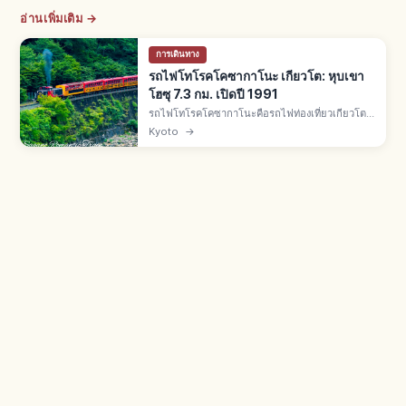
อ่านเพิ่มเติม →
การเดินทาง
รถไฟโทโรคโคซากาโนะ เกียวโต: หุบเขา
โฮซุ 7.3 กม. เปิดปี 1991
รถไฟโทโรคโคซากาโนะคือรถไฟท่องเที่ยวเกียวโต
โทโรคโคซากะ-โทโรคโคคาเมโอกะ 7.3 กม. เปิดปี
Kyoto
→
1991 ใช้รางเก่า JR สายซันอิน มี 5 ตู้ โดยตู้ที่ 5 เปิด
โล่ง