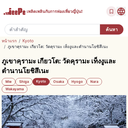
เพลิดเพลินกับ
การท่องเที่ยวญี่ปุ่น!
หน้าแรก
/
Kyoto
/
ภูเขาคุรามะ เกียวโต: วัดคุรามะ เท็งงูและตำนานโยชิสึเนะ
ภูเขาคุรามะ เกียวโต: วัดคุรามะ เท็งงูและ
ตำนานโยชิสึเนะ
Kyoto
Mie
Shiga
Osaka
Hyogo
Nara
Wakayama