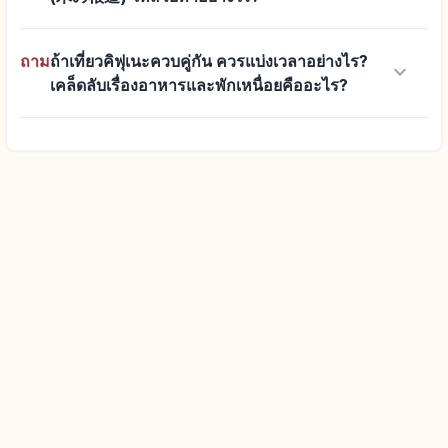
ถาม
ถ้าเที่ยวคิฟุเนะควบคู่กัน ควรแบ่งเวลาอย่างไร?
keyboard_arrow_down
เคล็ดลับเรื่องอาหารและพักเหนื่อยคืออะไร?