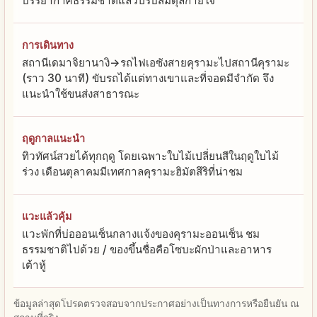
บรรยากาศธรรมชาติแล้วปรับสมดุลกายใจ
การเดินทาง
สถานีเดมาจิยานางิ→รถไฟเอซังสายคุรามะไปสถานีคุรามะ
(ราว 30 นาที) ขับรถได้แต่ทางเขาและที่จอดมีจำกัด จึง
แนะนำใช้ขนส่งสาธารณะ
ฤดูกาลแนะนำ
ทิวทัศน์สวยได้ทุกฤดู โดยเฉพาะใบไม้เปลี่ยนสีในฤดูใบไม้
ร่วง เดือนตุลาคมมีเทศกาลคุรามะฮิมัตสึริที่น่าชม
แวะแล้วคุ้ม
แวะพักที่บ่อออนเซ็นกลางแจ้งของคุรามะออนเซ็น ชม
ธรรมชาติไปด้วย / ของขึ้นชื่อคือโซบะผักป่าและอาหาร
เต้าหู้
ข้อมูลล่าสุดโปรดตรวจสอบจากประกาศอย่างเป็นทางการหรือยืนยัน ณ