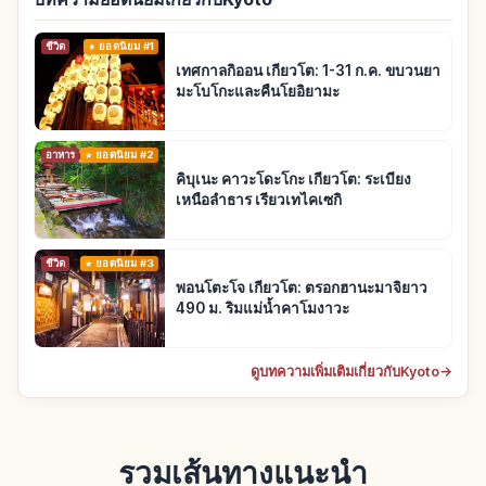
ชีวิต
ยอดนิยม #1
เทศกาลกิออน เกียวโต: 1-31 ก.ค. ขบวนยา
มะโบโกะและคืนโยอิยามะ
อาหาร
ยอดนิยม #2
คิบุเนะ คาวะโดะโกะ เกียวโต: ระเบียง
เหนือลำธาร เรียวเทไคเซกิ
ชีวิต
ยอดนิยม #3
พอนโตะโจ เกียวโต: ตรอกฮานะมาจิยาว
490 ม. ริมแม่น้ำคาโมงาวะ
ดูบทความเพิ่มเติมเกี่ยวกับKyoto
→
รวมเส้นทางแนะนำ