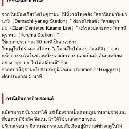
ใช้ขนส่งสาธารณะ
จากในเมืองเกียวโตไปคุรามะ ให้นั่งรถไฟเคฮัง “สถานีเดมาจิ-ยา
นางิ（Demachi-yanagi Station）” ต่อรถไฟเอซัง “สายคุรา
มะ（Eizan Dentetsu Kurama Line）” แล้วลงปลายทาง “สถานี
คุรามะ（Kurama Station）”
ใช้เวลาประมาณ 30 นาทีเป็นแนวทาง
ในฤดูใบไม้ร่วงอาจได้ชม “อุโมงค์ใบไม้แดง（มอมิจิ）” จาก
หน้าต่างรถไฟในช่วงหนึ่งของเส้นทาง และเป็นคำค้นยอดนิยม
อย่าง “คุรามะ ใบไม้เปลี่ยนสี” ด้วย
จากสถานีคุรามะไปยังประตูนิโอมน（Niōmon／ประตูภูเขา）
เดินประมาณ 5 นาที
กรณีเดินทางด้วยรถยนต์
แม้สามารถขับรถมาได้ แต่เนื่องจากเป็นถนนภูเขาหลายช่วงและ
ที่จอดรถมีจำกัด จึงแนะนำให้ใช้ขนส่งสาธารณะ
บริเวณรอบ ๆ มีลานจอดรถแบบเสียเงินอยู่บ้าง แต่ช่วงฤดูใบไม้