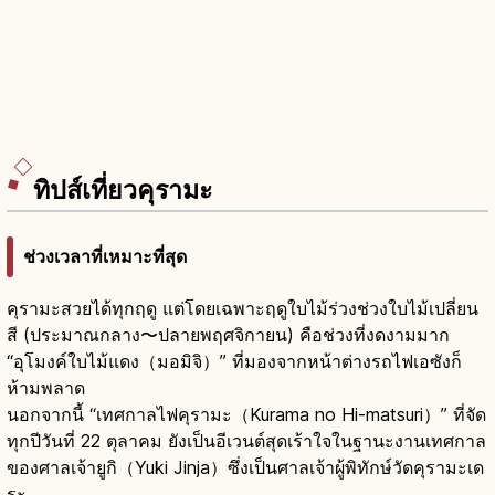
ทิปส์เที่ยวคุรามะ
ช่วงเวลาที่เหมาะที่สุด
คุรามะสวยได้ทุกฤดู แต่โดยเฉพาะฤดูใบไม้ร่วงช่วงใบไม้เปลี่ยน
สี (ประมาณกลาง〜ปลายพฤศจิกายน) คือช่วงที่งดงามมาก
“อุโมงค์ใบไม้แดง（มอมิจิ）” ที่มองจากหน้าต่างรถไฟเอซังก็
ห้ามพลาด
นอกจากนี้ “เทศกาลไฟคุรามะ（Kurama no Hi-matsuri）” ที่จัด
ทุกปีวันที่ 22 ตุลาคม ยังเป็นอีเวนต์สุดเร้าใจในฐานะงานเทศกาล
ของศาลเจ้ายูกิ（Yuki Jinja）ซึ่งเป็นศาลเจ้าผู้พิทักษ์วัดคุรามะเด
ระ