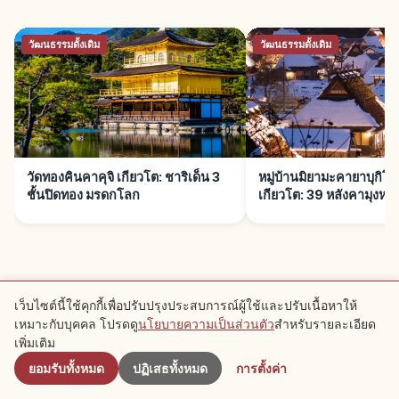
วัฒนธรรมดั้งเดิม
วัฒนธรรมดั้งเดิม
วัดทองคินคาคุจิ เกียวโต: ชาริเด็น 3
หมู่บ้านมิยามะคายาบุกิ
ชั้นปิดทอง มรดกโลก
เกียวโต: 39 หลังคามุงหญ้
อ่านต่อ →
เว็บไซต์นี้ใช้คุกกี้เพื่อปรับปรุงประสบการณ์ผู้ใช้และปรับเนื้อหาให้
เหมาะกับบุคคล โปรดดู
นโยบายความเป็นส่วนตัว
สำหรับรายละเอียด
ใกล้เคียง
การเดินทาง
เพิ่มเติม
วัดเอคันโด เกียวโต: ใบไม้แดง 3,000 ต้น มิ
ยอมรับทั้งหมด
ปฏิเสธทั้งหมด
การตั้งค่า
กาเอริอะมิดะ
วัดเอคันโด (Eikan-dō Zenrin-ji) คือวัดศูนย์กลาง