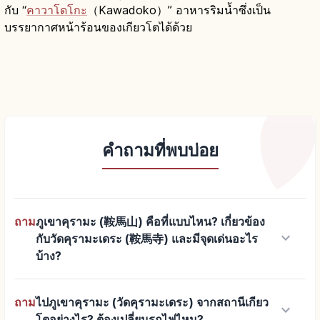
กับ “
คาวาโดโกะ
（Kawadoko）” อาหารริมน้ำซึ่งเป็น
บรรยากาศหน้าร้อนของเกียวโตได้ด้วย
คำถามที่พบบ่อย
ถาม
ภูเขาคุรามะ (鞍馬山) คือที่แบบไหน? เกี่ยวข้อง
keyboard_arrow_down
กับวัดคุรามะเดระ (鞍馬寺) และมีจุดเด่นอะไร
บ้าง?
ถาม
ไปภูเขาคุรามะ (วัดคุรามะเดระ) จากสถานีเกียว
keyboard_arrow_down
โตอย่างไร? ต้องเปลี่ยนรถไฟไหม?