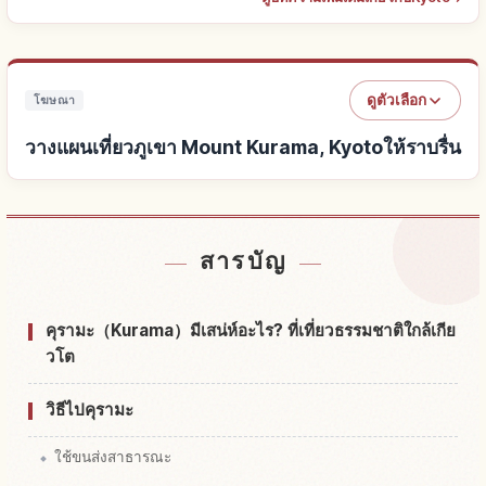
ดูตัวเลือก
โฆษณา
วางแผนเที่ยวภูเขา Mount Kurama, Kyotoให้ราบรื่น
หาที่พักใกล้ภูเขา Mount Kurama, Kyoto
↗
สารบัญ
หากิจกรรมในภูเขา Mount Kurama, Kyoto
↗
คุรามะ（Kurama）มีเสน่ห์อะไร? ที่เที่ยวธรรมชาติใกล้เกีย
วโต
วิธีไปคุรามะ
ใช้ขนส่งสาธารณะ