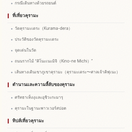
กรณีเดินทางด้วยรถยนต์
ที่เที่ยวคุรามะ
วัดคุรามะเดระ（Kurama-dera）
ประวัติของวัดคุรามะเดระ
จุดเด่นในวัด
ถนนรากไม้ “คิโนะเนะมิจิ（Kino-ne Michi）”
เส้นทางเดินเขาภูเขาคุรามะ（คุรามะเดระ〜ศาลเจ้าคิฟุเนะ）
ตำนานและความลี้ลับของคุรามะ
ศรัทธาเท็งงุและอุชิวะกะมารุ
คุรามะในฐานะพาวเวอร์สปอต
ทิปส์เที่ยวคุรามะ