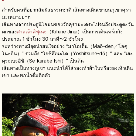
สำหรับคนที่อยากสัมผัสธรรมชาติ เส้นทางเดินเขาบนภูเขาคุรา
มะเหมาะมาก
เส้นทางจากประตูนิโอมนของวัดคุรามะเดระไปจนถึงประตูตะวัน
ตกของ
ศาลเจ้าคิฟุเนะ
（Kifune Jinja）เป็นการเดินเทร็กกิง
ประมาณ 1 ชั่วโมง 30 นาที〜2 ชั่วโมง
ระหว่างทางมีจุดน่าสนใจอย่าง “มาโอเด็น（Maō-den／โอคุ
โนะอิน）” รวมถึง “โยชิสึเนะโด（Yoshitsune-dō）” และ “เสะ
คุระเบะอิชิ（Se-kurabe Ishi）” เป็นต้น
เส้นทางเป็นทางภูเขา แนะนำให้ใส่รองเท้าผ้าใบหรือรองเท้าเดิน
เขา และพกน้ำดื่มติดตัว